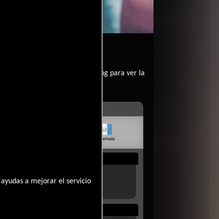
contratar un servicio de streming para ver la
livia
Venezuela
Guatemala
Rep. Dom.
Uruguay
ayudas a mejorar el servicio