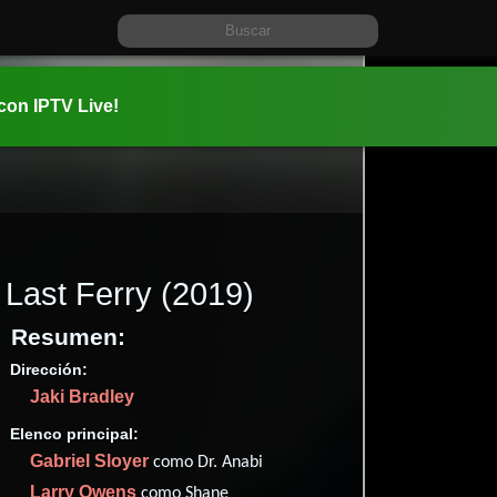
 con IPTV Live!
Last Ferry
(2019)
Resumen:
Dirección:
Información:
Jaki Bradley
2019-03-2
1h 26m (86
Elenco principal:
Thriller
D
,
Gabriel Sloyer
como Dr. Anabi
✮45
(35
Larry Owens
como Shane