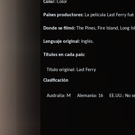
Color:
Color
Paises productores:
La película Last Ferry fu
Donde se filmó:
The Pines, Fire Island, Long I
Lenguaje original:
Inglés
.
Títulos en cada país:
Título original:
Last Ferry
Clasificación
Australia: M
Alemania: 16
EE.UU.: No se