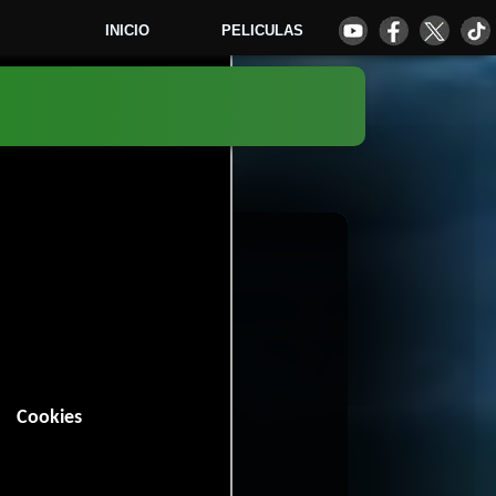
INICIO
PELICULAS
3
Cookies
 minutos).
rama
Crimen
y
.
 votos)