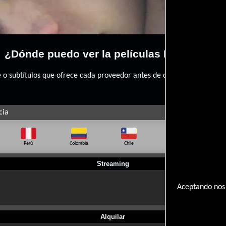
¿Dónde puedo ver la películas Last Ferry?
 subtítulos que ofrece cada proveedor antes de comprar, alquilar o 
cia
Perú
Colombia
Chile
Ecuador
Bo
Streaming
Aceptando nos 
Alquilar