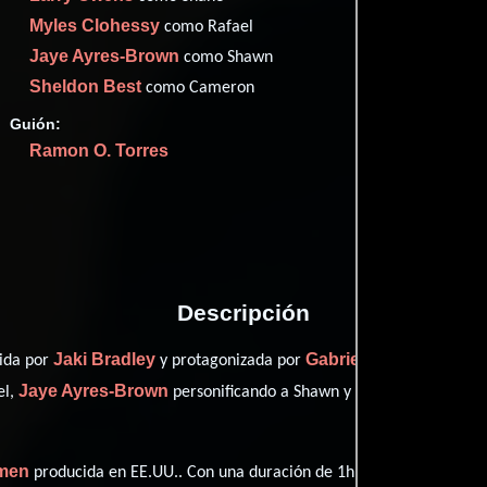
Imdb
50
Myles Clohessy
como Rafael
Them
42
Jaye Ayres-Brown
como Shawn
Filma
43
Sheldon Best
como Cameron
Rott
50
Guión:
Ramon O. Torres
Proveedores
Descripción
Jaki Bradley
Gabriel Sloyer
gida por
y protagonizada por
quien in
Jaye Ayres-Brown
Sheldon Best
el,
personificando a Shawn y
de
men
producida en EE.UU.. Con una duración de 1h 26m (86 minutos), e