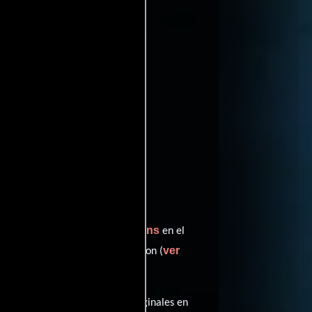
oviedb
ffinity
entomatoes
Larry Owens
terpreta a Dr. Anabi,
en el
ver
sempeñando el papel de Cameron (
sta película tiene diálogos originales en