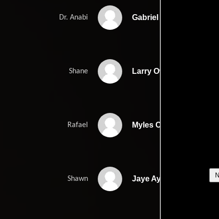
Gabriel Sloyer
Dr. Anabi
Larry Owens
Shane
Myles Clohessy
Rafael
Jaye Ayres-Brown
Shawn