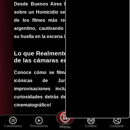
Desde Buenos Aires hasta el mundo, Tesis
sobre un Homicidio se ha convertido en uno
de los filmes más recomendados del cine
argentino, cautivando audiencias y dejando
su huella en la escena internacional.
Lo que Realmente Sucedió detrás
de las cámaras en Jurassic Park
Conoce cómo se filmaron algunas escenas
icónicas de Jurassic Park, con
improvisaciones incluidas. ¡Descubre las
curiosidades detrás del rodaje de un clásico
cinematográfico!
Las mejores escenas de acción
Comentarios
Proveedores
Créditos
Compartir
Menu
en la Historia del cine