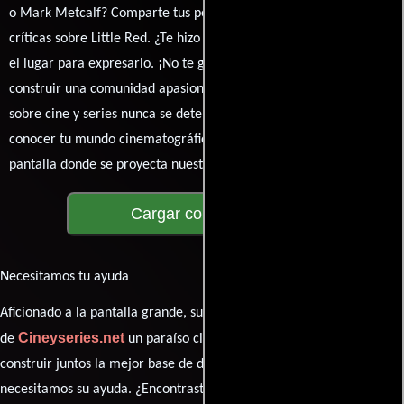
o Mark Metcalf? Comparte tus pensamientos, emociones y
críticas sobre Little Red. ¿Te hizo reír, llorar o reflexionar? Este es
el lugar para expresarlo. ¡No te guardes nada! Queremos
construir una comunidad apasionada donde la conversación
sobre cine y series nunca se detenga. Únete a la charla y déjanos
conocer tu mundo cinematográfico. ¡Los comentarios son la
pantalla donde se proyecta nuestra diversidad de opiniones!
Cargar comentarios
Necesitamos tu ayuda
Aficionado a la pantalla grande, su participación es clave para hacer
Cineyseries.net
de
un paraíso cinéfilo completo. Queremos
construir juntos la mejor base de datos cinematográfica, pero
necesitamos su ayuda. ¿Encontraste algún dato faltante en la ficha