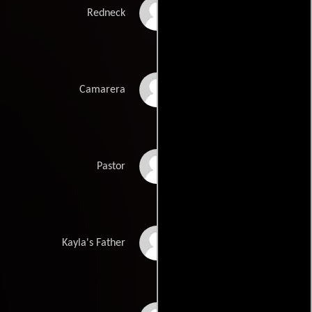
Carey Daniels
Redneck
Dawn Davis
Camarera
Larry G. Deitch
Pastor
Devin Hannon
Kayla's Father