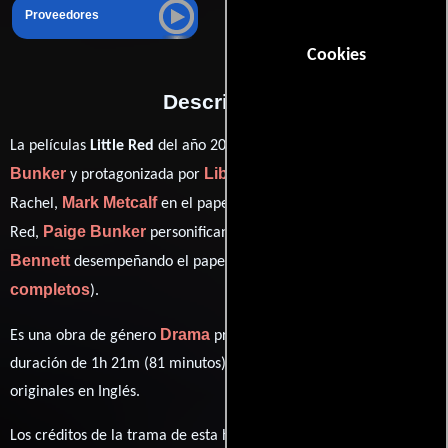
Proveedores
Cookies
Descripción
Tate
La películas
Little Red
del año 2012, está dirigida por
Bunker
Libby Amato
y protagonizada por
quien interpreta a
Mark Metcalf
Hannah Obst
Rachel,
en el papel de Lou,
como
Paige Bunker
James D.
Red,
personificando a Kayla y
Bennett
ver créditos
desempeñando el papel de Red's Father (
completos
).
Drama
Es una obra de género
producida en EE.UU.. Con una
duración de 1h 21m (81 minutos), esta película tiene diálogos
originales en
Inglés
.
Los créditos de la trama de esta historia están divididos entre