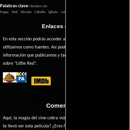
Palabras clave
Hombre sin
hogar
Red
Abuela
Caballo
iglesia
rojo
caballo
aeropuerto
secreto
Enlaces externos
En esta sección podrás acceder a los recursos externos que
utilizamos como fuentes. Así podrás chequear toda la
información que publicamos y también ampliar tu conocimiento
sobre "Little Red".
Comentarios
Aquí, la magia del cine cobra vida a través de tus opiniones. ¿Qué
te llevó ver esta película? ¿Eres fan de Tate Bunker, Libby Amato