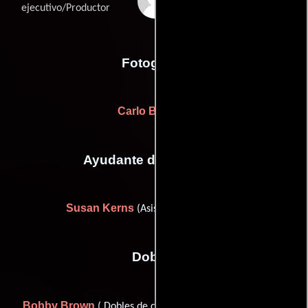
Miles O'Neil
ejecutivo/Productor
Fotografia
Carlo Besasie
Ayudante de dirección
Susan Kerns
(Asistente de dirección)
Dobles
Bobby Brown
Chelsea Gresham
( Dobles de chófer) y