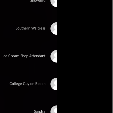
Snowbird
Lundgren
Kate Lynch
Southern Waitress
Heidi Mains
Ice Cream Shop Attendant
Brian Mers
College Guy on Beach
Kara Mulrooney
Sandra