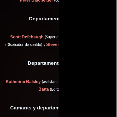
Peter Batchelder
(composer: theme music)
Departamento de sonido
Scott Defebaugh
Steve Kultgen
(Supervisor de adr),
Steven Tarabokia
(Diseñador de sonido) y
(Editor de sonido)
Departamento de editorial
Katherine Balsley
Matt
(assistant editor (as Kate Balsley)) y
Batta
(Editor asistente)
Cámaras y departamento de electricidad