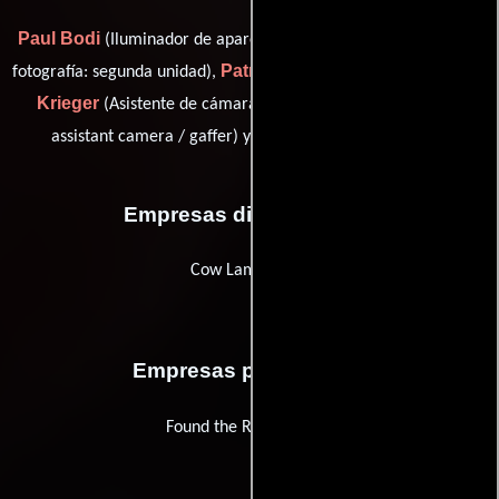
Paul Bodi
Tate Bunker
(Iluminador de aparejo),
(Director de
Patrick Harsch
Mike
fotografía: segunda unidad),
(Iluminador),
Krieger
Michael Kubaszak
(Asistente de cámara),
(first
Miles O'Neil
assistant camera / gaffer) y
(Iluminador)
Empresas distribuidoras
Cow Lamp Films
Empresas productoras
Found the Ribbon Films