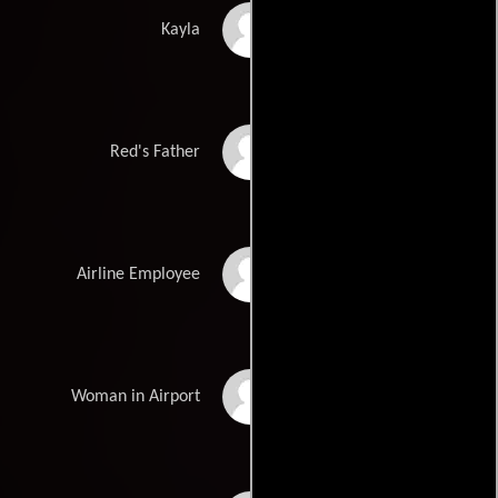
Paige Bunker
Kayla
James D. Bennett
Red's Father
Linda Cieslik
Airline Employee
Flora Coker
Woman in Airport