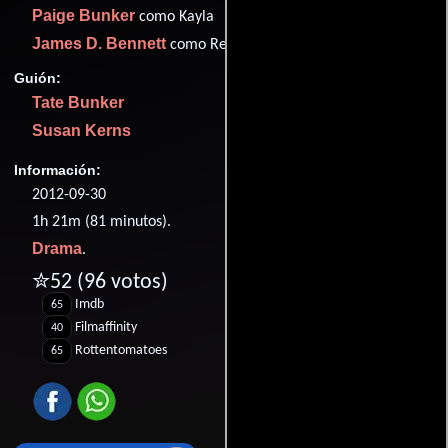
Paige Bunker
como Kayla
James D. Bennett
como Red's Father
Guión:
Tate Bunker
Susan Kerns
Información:
2012-09-30
1h 21m (81 minutos).
Drama
.
✮52
(96 votos)
Imdb
65
Filmaffinity
40
Rottentomatoes
65