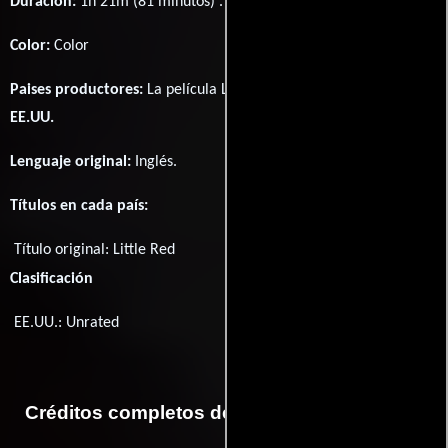
Duración:
1h 21m (81 minutos) .
Color:
Color
Paises productores:
La película Little Red fué producida en
EE.UU.
Lenguaje original:
Inglés
.
Títulos en cada país:
Título original:
Little Red
Clasificación
EE.UU.: Unrated
Créditos completos de la película Little Red