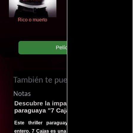
Rico o muerto
Polarized
Películas
También te puede interesar...
Notas
Descubre la impactante película
paraguaya "7 Cajas"
Este thriller paraguayo cautivó al mundo
entero. 7 Cajas es una explosión de acción y