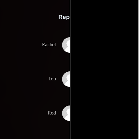
Reparto
Libby Amato
Rachel
Mark Metcalf
Lou
Hannah Obst
Red