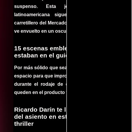
suspenso. Esta joya cinematográfica
latinoamericana sigue la historia de un
carretillero del Mercado 4 de Asunción que se
ve envuelto en un oscuro mundo de crimen
15 escenas emblemáticas que no
estaban en el guion
Por más sólido que sea un guión siempre hay
espacio para que improvisaciones que se dan
durante el rodaje de determinadas escenas
queden en el producto final.
Ricardo Darín te llevará al borde
del asiento en este increíble
thriller