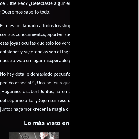
de Little Red? ¿Detectaste algún error en la sinopsis o el elenco?
¡Queremos saberlo todo!
Este es un llamado a todos los simpatizantes del cine: contribuyan
con sus conocimientos, aporten sus descubrimientos y compartan
esas joyas ocultas que solo los verdaderos fanáticos conocen. Sus
opiniones y sugerencias son el ingrediente secreto que hará de
nuestra web un lugar insuperable para los amantes del celuloide.
No hay detalle demasiado pequeño ni opinión insignificante. ¿Algún
pedido especial? ¿Una película que sueñas con ver reseñada?
¡Hágannoslo saber! Juntos, haremos de esta comunidad el epicentro
caja de comentarios
del séptimo arte. ¡Dejen sus reseña en la
y
juntos hagamos crecer la magia cinematográfica!
Lo más visto en Cineyseries.net