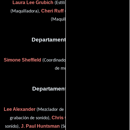
Laura Lee Grubich
Charlene Roberson
(Estilista),
Cheri Ruff
Edward Ternes
(Maquilladora),
(Estilista) y
(Maquilladora)
Departamento de musica
Simone Sheffield
Curt Sobel
(Coordinador musical) y
(Editor
de música)
Departamento de sonido
Lee Alexander
Don J. Bassman
(Mezclador de sonido),
(Re-
Chris Carpenter
grabación de sonido),
(Re-grabación de
J. Paul Huntsman
Larry Kemp
sonido),
(Supervisor de adr),