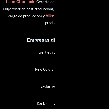
Leon Chooluck
Christina Friedgen
(Gerente de unidad),
Ronald H. Gilbert
(supervisor de post-producción),
(Ejecutivo a
Mike Moder
cargo de producción) y
(Ejecutivo a cargo de
producción)
Empresas distribuidoras
Twentieth Century Fox
New Gold Entertainment
Exclusivos Triunfo
Rank Film Distributors