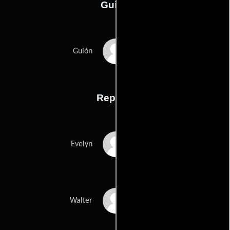
Guión
Martin Donovans
Guión
Reparto
Shirley MacLaine
Evelyn
James Coburn
Walter