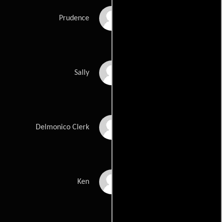
Helena Carroll
Prudence
Marilyn Chris
Sally
Pat Corley
Delmonico Clerk
Michael Currie
Ken