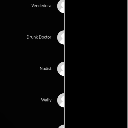
Paula Jones
Vendedora
Art Kassul
Drunk Doctor
Hap Lawrence
Nudist
Bob Levine
Wally