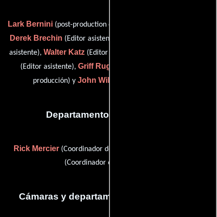
Lark Bernini
(post-production coordinator (as Lark Wiltshire)),
Derek Brechin
Marjorie Deutsch
(Editor asistente),
(Editor
Walter Katz
Ruben A. Mazzini
asistente),
(Editor adicional),
Griff Ruggles
(Editor asistente),
(Coordinador de post-
John Williams
producción) y
(Editor asistente)
Departamento de transporte
Rick Mercier
Joe Sawyers
(Coordinador de transporte) y
(Coordinador de transporte)
Cámaras y departamento de electricidad