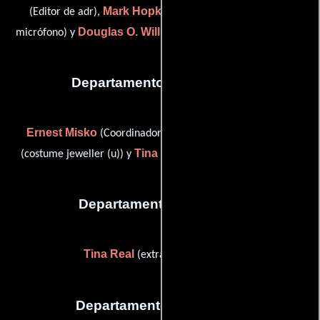
Mark Hopkins McNabb
(Editor de adr),
(Operador de
Douglas O. Williams
micrófono) y
(Re-grabación de sonido)
Departamento de vestuario
Ernest Misko
Joan Joseff
(Coordinador de vestuario),
Tina Joseff
(costume jeweller (u)) y
(costume jeweller (u))
Departamento de reparto
Tina Real
(extras casting: local)
Departamento de editorial