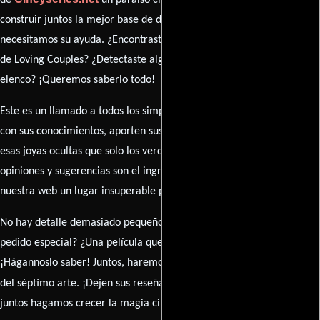
de
un paraíso cinéfilo completo. Queremos
construir juntos la mejor base de datos cinematográfica, pero
necesitamos su ayuda. ¿Encontraste algún dato faltante en la ficha
de Loving Couples? ¿Detectaste algún error en la sinopsis o el
elenco? ¡Queremos saberlo todo!
Este es un llamado a todos los simpatizantes del cine: contribuyan
con sus conocimientos, aporten sus descubrimientos y compartan
esas joyas ocultas que solo los verdaderos fanáticos conocen. Sus
opiniones y sugerencias son el ingrediente secreto que hará de
nuestra web un lugar insuperable para los amantes del celuloide.
No hay detalle demasiado pequeño ni opinión insignificante. ¿Algún
pedido especial? ¿Una película que sueñas con ver reseñada?
¡Hágannoslo saber! Juntos, haremos de esta comunidad el epicentro
caja de comentarios
del séptimo arte. ¡Dejen sus reseña en la
y
juntos hagamos crecer la magia cinematográfica!