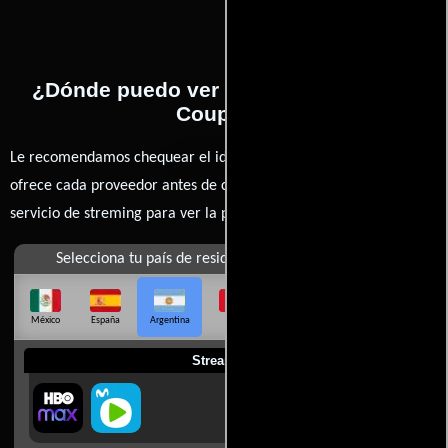
¿Dónde puedo ver la películas Loving
Couples?
Le recomendamos chequear el idioma, doblaje o subtítulos que
ofrece cada proveedor antes de comprar, alquilar o contratar un
servicio de streming para ver la películas.
Selecciona tu país de residencia
México
España
Argentina
Perú
Colombia
Chile
Ecuador
Streaming