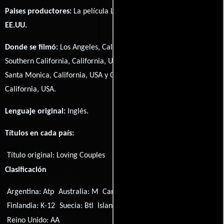
Paises productores:
La película Loving Couples fué producida en
EE.UU.
Donde se filmó:
Los Angeles, California, USA, California, USA,
Southern California, California, USA, Marion Davies Mansion,
Santa Monica, California, USA y Coldwater Canyon, Beverly Hills,
California, USA.
Lenguaje original:
Inglés
.
Títulos en cada país:
Título original:
Loving Couples
Clasificación
Argentina: Atp
Australia: M
Canadá: PG
EE.UU.: PG
Finlandia: K-12
Suecia: Btl
Islandia: L
Noruega: 16
Reino Unido: AA