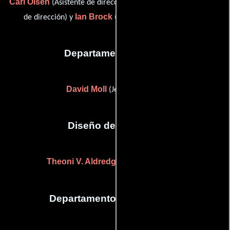
Carl Olsen
Kathy Slakey
(Asistente de dirección),
(Asistente
Ian Brock
de dirección) y
(third assistant director (u))
Departamento de arte
David Moll
(Jefe de utilería)
Diseño de vestuario
Theoni V. Aldredge
Arnold Scaasi
y
Departamento de maquillaje