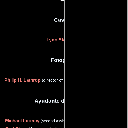
Casting
Lynn Stalmaster
Fotografia
Philip H. Lathrop
(director of photography (as Philip Lathrop))
Ayudante de dirección
Michael Looney
(second assistant director (as Mike Looney)),