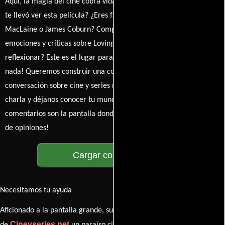
Aquí, la magia del cine cobra vida a través de tus opiniones. ¿Qué
te llevó ver esta película? ¿Eres fan de Jack Smight, Shirley
MacLaine o James Coburn? Comparte tus pensamientos,
emociones y críticas sobre Loving Couples. ¿Te hizo reír, llorar o
reflexionar? Este es el lugar para expresarlo. ¡No te guardes
nada! Queremos construir una comunidad apasionada donde la
conversación sobre cine y series nunca se detenga. Únete a la
charla y déjanos conocer tu mundo cinematográfico. ¡Los
comentarios son la pantalla donde se proyecta nuestra diversidad
de opiniones!
Cargar comentarios
Necesitamos tu ayuda
Aficionado a la pantalla grande, su participación es clave para hacer
Cineyseries.net