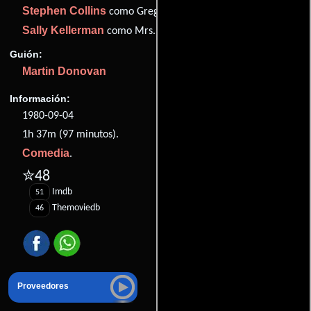
Stephen Collins
como Greg
Sally Kellerman
como Mrs. Liggett
Guión:
Martin Donovan
Información:
1980-09-04
1h 37m (97 minutos).
Comedia
.
✮48
Imdb
51
Themoviedb
46
Proveedores