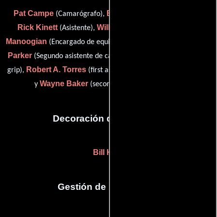
Pat Campe
Bill Johnson
(Camarógrafo),
(Camarógrafo),
Rick Kinett
Wilbur Kinnett
Carl
(Asistente),
(Capataz),
Manoogian
Norman
(Encargado de equipamiento de cámara),
Parker
John Powers
(Segundo asistente de cámara),
(second
Robert A. Torres
grip),
(first assistant camera (as Bob Torres))
Wayne Baker
y
(second assistant camera (u))
Decoración de escenario
Bill Harp
Gestión de producción