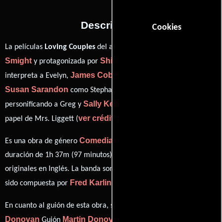
Descripción
Cookies
Jack
La películas
Loving Couples
del año 1980, está dirigida por
Smight
Shirley MacLaine
y protagonizada por
quien
James Coburn
interpreta a Evelyn,
en el papel de Walter,
Susan Sarandon
Stephen Collins
como Stephanie,
Sally Kellerman
personificando a Greg y
desempeñando el
ver créditos completos
papel de Mrs. Liggett (
).
Comedia
Es una obra de género
producida en EE.UU.. Con una
duración de 1h 37m (97 minutos), esta película tiene diálogos
originales en
Inglés
. La banda sonora para esta producción ha
Fred Karlin
sido compuesta por
.
Martin
En cuanto al guión de esta obra, se encuentra a cargo de
Donovan
Martin Donovan
Guión
(Guión).