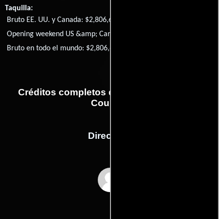
Taquilla:
Bruto EE. UU. y Canada: $2,806,659
Opening weekend US &amp; Canada: $1,010,181
Bruto en todo el mundo: $2,806,659
Créditos completos de la película Loving
Couples
Dirección
Jack Smight