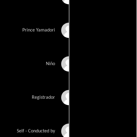
Eugene Chan
Prince Yamadori
Dylan Hatch
Niño
Bill Pickersgill
Registrador
Donald Runnicles
Self - Conducted by