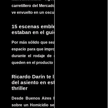
carretillero del Mercado 4 de Asunción que se
ve envuelto en un oscuro mundo de crimen
15 escenas emblemáticas que no
estaban en el guion
Por más sólido que sea un guión siempre hay
espacio para que improvisaciones que se dan
durante el rodaje de determinadas escenas
queden en el producto final.
Ricardo Darín te llevará al borde
del asiento en este increíble
thriller
Desde Buenos Aires hasta el mundo, Tesis
sobre un Homicidio se ha convertido en uno