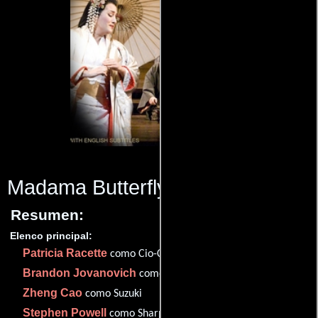
Madama Butterfly
(2010)
Resumen:
Elenco principal:
Patricia Racette
como Cio-Cio-San
Brandon Jovanovich
como Lt. B.F. Pinkerton
Zheng Cao
como Suzuki
Stephen Powell
como Sharpless