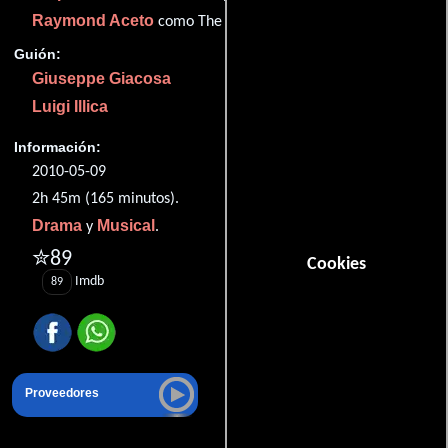
Raymond Aceto
como The Bonze
Guión:
Giuseppe Giacosa
Luigi Illica
Información:
2010-05-09
2h 45m (165 minutos).
Drama
Musical
y
.
✮89
Cookies
Imdb
89
Proveedores