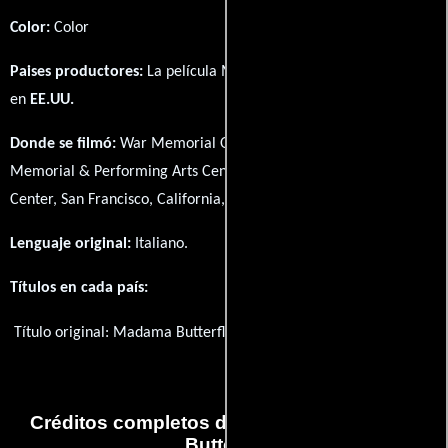
Color:
Color
Paises productores:
La película Madama Butterfly fué producida
en
EE.UU.
Donde se filmó:
War Memorial Opera House, San Francisco War
Memorial & Performing Arts Center - 401 Van Ness Avenue, Civic
Center, San Francisco, California, USA.
Lenguaje original:
Italiano
.
Títulos en cada país:
Título original:
Madama Butterfly
Créditos completos de la película Madama
Butterfly