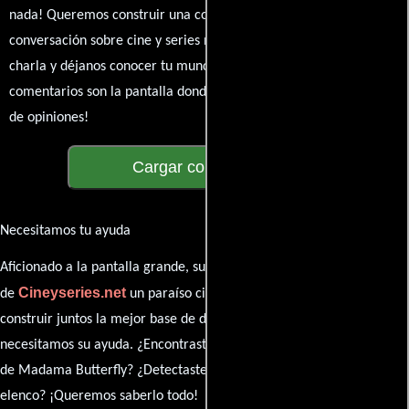
nada! Queremos construir una comunidad apasionada donde la
conversación sobre cine y series nunca se detenga. Únete a la
charla y déjanos conocer tu mundo cinematográfico. ¡Los
comentarios son la pantalla donde se proyecta nuestra diversidad
de opiniones!
Cargar comentarios
Necesitamos tu ayuda
Aficionado a la pantalla grande, su participación es clave para hacer
Cineyseries.net
de
un paraíso cinéfilo completo. Queremos
construir juntos la mejor base de datos cinematográfica, pero
necesitamos su ayuda. ¿Encontraste algún dato faltante en la ficha
de Madama Butterfly? ¿Detectaste algún error en la sinopsis o el
elenco? ¡Queremos saberlo todo!