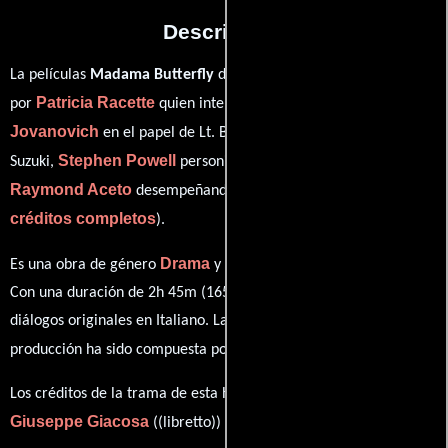
Descripción
La películas
Madama Butterfly
del año 2010, está protagonizada
Patricia Racette
Brandon
por
quien interpreta a Cio-Cio-San,
Jovanovich
Zheng Cao
en el papel de Lt. B.F. Pinkerton,
como
Stephen Powell
Suzuki,
personificando a Sharpless y
Raymond Aceto
ver
desempeñando el papel de The Bonze (
créditos completos
).
Drama
Musical
Es una obra de género
y
producida en EE.UU..
Con una duración de 2h 45m (165 minutos), esta película tiene
diálogos originales en
Italiano
. La banda sonora para esta
Donald Runnicles
producción ha sido compuesta por
.
Los créditos de la trama de esta historia están divididos entre
Giuseppe Giacosa
Luigi Illica
((libretto)) y
((libretto)).