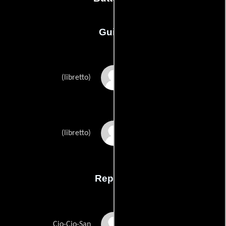
Guión
Giuseppe Giacosas
(libretto)
Luigi Illicas
(libretto)
Reparto
Patricia Racette
Cio-Cio-San