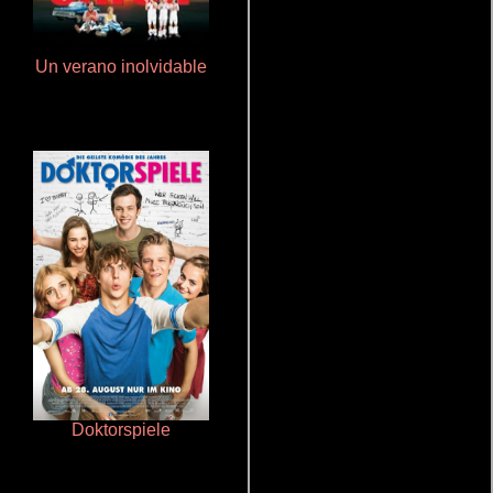
Un verano inolvidable
Talchul: Project Silence
Doktorspiele
Crimen sin perdón