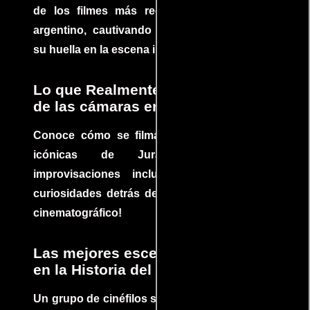
de los filmes más recomendados del cine
argentino, cautivando audiencias y dejando
su huella en la escena internacional.
Lo que Realmente Sucedió detrás
de las cámaras en Jurassic Park
Conoce cómo se filmaron algunas escenas
icónicas de Jurassic Park, con
improvisaciones incluidas. ¡Descubre las
curiosidades detrás del rodaje de un clásico
cinematográfico!
Las mejores escenas de acción
en la Historia del cine
Un grupo de cinéfilos se juntaron para debatir