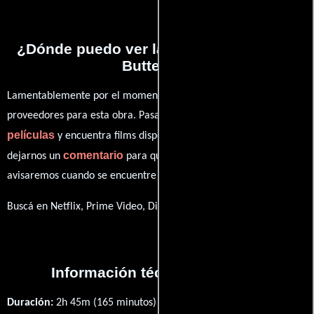
¿Dónde puedo ver la películas Madama
Butterfly?
Lamentablemente por el momento no contamos con enlaces a
proveedores para esta obra. Pasa por nuestro catálogo de
películas
y encuentra films disponibles. También puedes
comentario
dejarnos un
para que le demos prioridad y te
avisaremos cuando se encuentre disponible
Buscá en Netflix, Prime Video, Disney+
Información técnica y general
Duración:
2h 45m (165 minutos) .