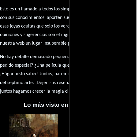
Este es un llamado a todos los simpatizantes del cine: contribuyan
con sus conocimientos, aporten sus descubrimientos y compartan
esas joyas ocultas que solo los verdaderos fanáticos conocen. Sus
opiniones y sugerencias son el ingrediente secreto que hará de
nuestra web un lugar insuperable para los amantes del celuloide.
No hay detalle demasiado pequeño ni opinión insignificante. ¿Algún
pedido especial? ¿Una película que sueñas con ver reseñada?
¡Hágannoslo saber! Juntos, haremos de esta comunidad el epicentro
caja de comentarios
del séptimo arte. ¡Dejen sus reseña en la
y
juntos hagamos crecer la magia cinematográfica!
Lo más visto en Cineyseries.net