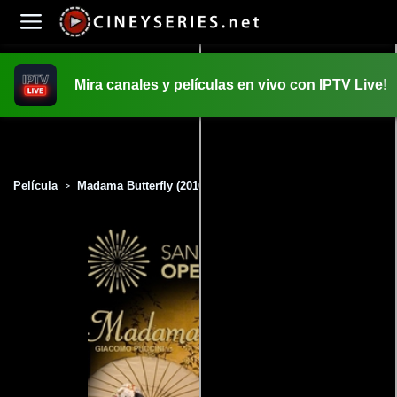
Mira canales y películas en vivo con IPTV Live!
INICIO
PELICULAS
Película
Madama Butterfly (2010)
>