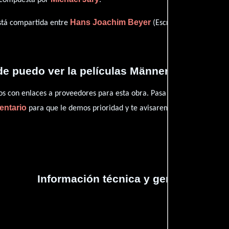
Hans Joachim Beyer
Peter Kirs
está compartida entre
(Escritor),
e puedo ver la películas Männer müssen so
con enlaces a proveedores para esta obra. Pasa por nuestro catál
entario
para que le demos prioridad y te avisaremos cuando se encu
Información técnica y general