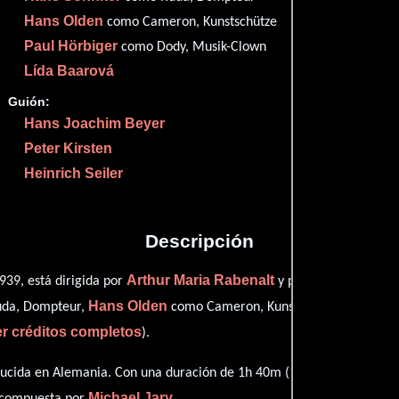
Imdb
51
Hans Olden
como Cameron, Kunstschütze
Paul Hörbiger
como Dody, Musik-Clown
Lída Baarová
Guión:
Proveedores
Hans Joachim Beyer
Peter Kirsten
Heinrich Seiler
Descripción
Arthur Maria Rabenalt
939, está dirigida por
y protagonizada por
Hans Olden
Paul Hö
uda, Dompteur,
como Cameron, Kunstschütze,
er créditos completos
).
ucida en Alemania. Con una duración de 1h 40m (100 minutos), esta p
Michael Jary
o compuesta por
.