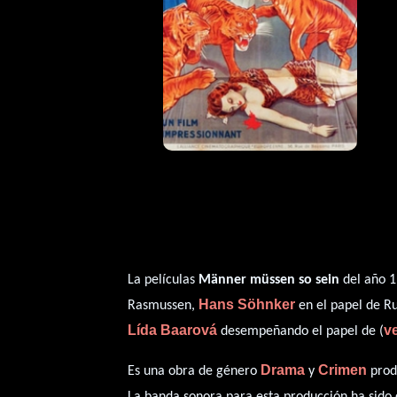
La películas
Männer müssen so sein
del año 1
Hans Söhnker
Rasmussen,
en el papel de R
Lída Baarová
v
desempeñando el papel de (
Drama
Crimen
Es una obra de género
y
prod
La banda sonora para esta producción ha sid