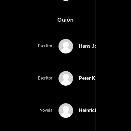
Guión
Hans Joachim Beyers
Escritor
Peter Kirstens
Escritor
Heinrich Seilers
Novela