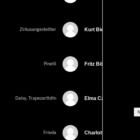
Kurt Bierbaum
Zirkusangestellter
Fritz Böttger
Pinelli
Elma Czell
Daisy, Trapezartistin
Charlott Daudert
Frieda