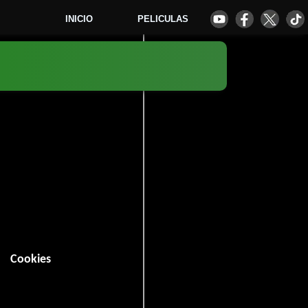
INICIO
PELICULAS
6
Cookies
0 minutos).
Crimen
.