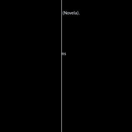
ten
Heinrich Seiler
(Escritor) y
(Novela).
 sein?
películas
ogo de
y encuentra films
entre disponible