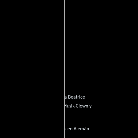
Hertha Feiler
quien interpreta a Beatrice
rbiger
personificando a Dody, Musik-Clown y
elícula tiene diálogos originales en
Alemán
.