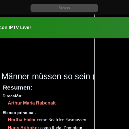
 con IPTV Live!
Männer müssen so sein
(1939)
Resumen:
Dirección:
Información:
Arthur Maria Rabenalt
1939-03-1
1h 40m (10
Elenco principal:
Drama
y
Hertha Feiler
como Beatrice Rasmussen
✮51
Hans Söhnker
como Ruda, Dompteur