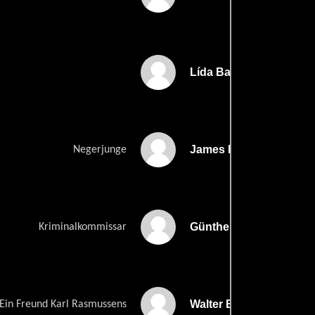
Lída Baarová
James Bachert
Negerjunge
Günther Ballier
Kriminalkommissar
Walter Bechmann
Ein Freund Karl Rasmussens