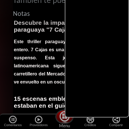
También te puede interesar...
Notas
Descubre la impactante película
paraguaya "7 Cajas"
Este thriller paraguayo cautivó al mundo
entero. 7 Cajas es una explosión de acción y
suspenso. Esta joya cinematográfica
latinoamericana sigue la historia de un
carretillero del Mercado 4 de Asunción que se
ve envuelto en un oscuro mundo de crimen
15 escenas emblemáticas que no
estaban en el guion
Por más sólido que sea un guión siempre hay
Comentarios
Proveedores
Créditos
Compartir
espacio para que improvisaciones que se dan
Menu