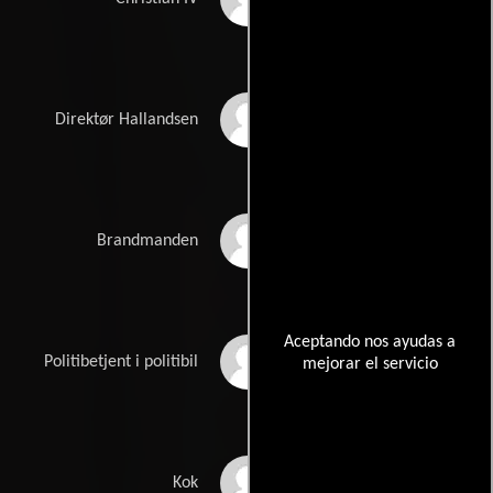
Palle Huld
Direktør Hallandsen
Karl Stegger
Brandmanden
Aceptando nos ayudas a
Ole Dupont
Politibetjent i politibil
mejorar el servicio
Benny Badenfeldt
Kok