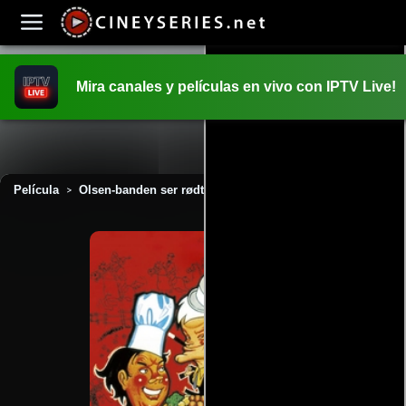
Mira canales y películas en vivo con IPTV Live!
INICIO
PELICULAS
Película
Olsen-banden ser rødt (1976)
>