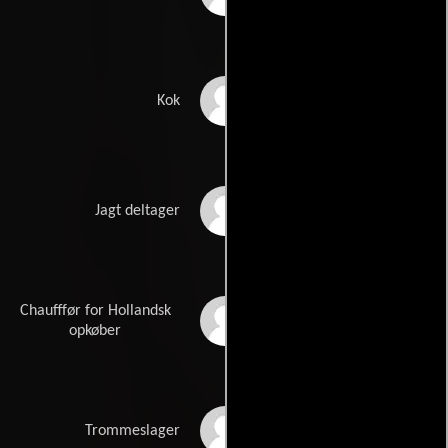
Finn Bredahl
Kok
Conrad Bjerre
Jagt deltager
Christensen
Chaufffør for Hollandsk
Edward Fleming
opkøber
Frederik Frederiksen
Trommeslager