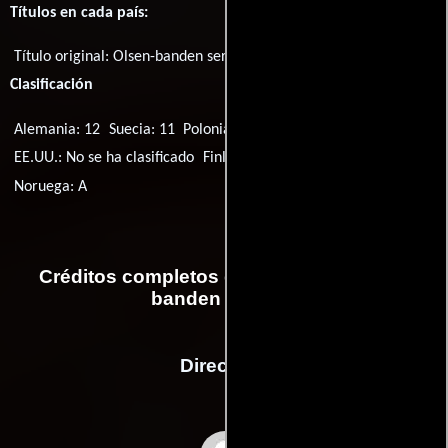
Títulos en cada país:
Título original:
Olsen-banden ser rødt
Clasificación
Alemania: 12
Suecia: 11
Polonia: 12
EE.UU.: No se ha clasificado
Finlandia: S
Dinamarca: A
Noruega: A
Créditos completos de la película Olsen-
banden ser rødt
Dirección