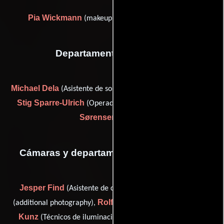
Pia Wickmann
(makeup artist (as Pia Wichmann))
Departamento de sonido
Michael Dela
John Nielsen
(Asistente de sonido),
(Sonido),
Stig Sparre-Ulrich
Hans W.
(Operador de micrófono) y
Sørensen
(Sonido)
Cámaras y departamento de electricidad
Jesper Find
Jeppe Jeppesen
(Asistente de cámara),
Rolf Konow
Jørgen
(additional photography),
(Fotógrafo),
Kunz
Claus Loof
(Técnicos de iluminación),
(additional