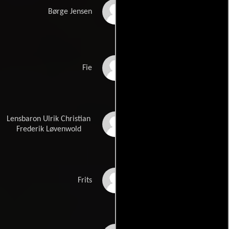
Jes Holtsø
Børge Jensen
Lene Brøndum
Fie
Lensbaron Ulrik Christian
Bjørn Watt-Boolsen
Frederik Løvenwold
Ove Verner Hansen
Frits