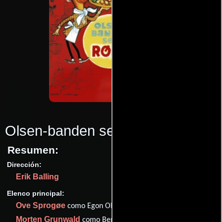
Olsen-banden ser rødt
(1976)
Resumen:
Dirección:
Erik Balling
Elenco principal:
Ove Sprogøe
como Egon Olsen
Morten Grunwald
como Benny Frandsen