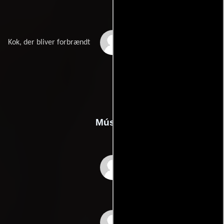
Togani
Kok, der bliver forbrændt
Música
Bent Fabricius-Bjerre
Friedrich Kuhlau