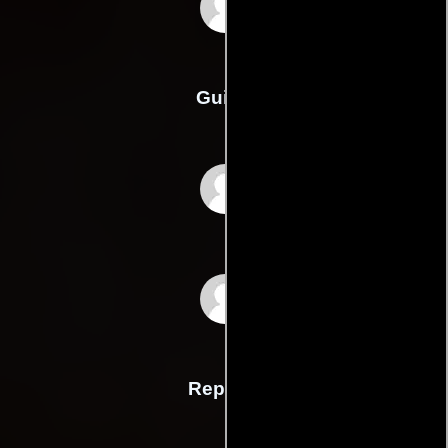
Erik Balling
Guión
Erik Ballings
Henning Bahss
Reparto