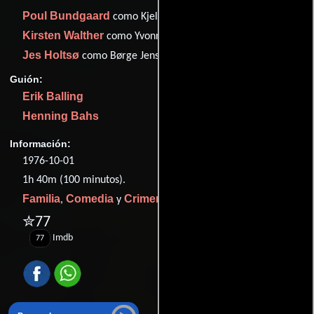
Poul Bundgaard
como Kjeld Jensen
Kirsten Walther
como Yvonne Jensen
Jes Holtsø
como Børge Jensen
Guión:
Erik Balling
Henning Bahs
Información:
1976-10-01
1h 40m (100 minutos).
Familia
Comedia
Crimen
,
y
.
✮77
Imdb
77