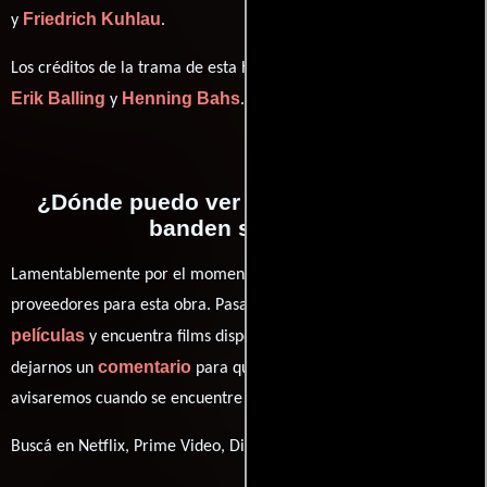
Friedrich Kuhlau
y
.
Los créditos de la trama de esta historia están divididos entre
Erik Balling
Henning Bahs
y
.
¿Dónde puedo ver la películas Olsen-
banden ser rødt?
Lamentablemente por el momento no contamos con enlaces a
proveedores para esta obra. Pasa por nuestro catálogo de
películas
y encuentra films disponibles. También puedes
comentario
dejarnos un
para que le demos prioridad y te
avisaremos cuando se encuentre disponible
Buscá en Netflix, Prime Video, Disney+