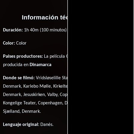
Información técnica y general
Duración:
1h 40m (100 minutos) .
Color:
Color
Paises productores:
La película Olsen-banden ser rødt fué
producida en
Dinamarca
Donde se filmó:
Vridsløselille Statsfængsel, Albertslund, Sjælland,
Denmark, Karlebo Mølle, Kirkeltevej 161, Karlebo, Sjælland,
Denmark, Jesuskirken, Valby, Copenhagen, Denmark, Det
Kongelige Teater, Copenhagen, Denmark y Vallø Slot, Stevns,
Sjælland, Denmark.
Lenguaje original:
Danés
.