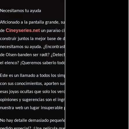
Necesitamos tu ayuda
Aficionado a la pantalla grande, su participación es clave para hacer
Cineyseries.net
de
un paraíso cinéfilo completo. Queremos
construir juntos la mejor base de datos cinematográfica, pero
necesitamos su ayuda. ¿Encontraste algún dato faltante en la ficha
de Olsen-banden ser rødt? ¿Detectaste algún error en la sinopsis o
el elenco? ¡Queremos saberlo todo!
Este es un llamado a todos los simpatizantes del cine: contribuyan
con sus conocimientos, aporten sus descubrimientos y compartan
esas joyas ocultas que solo los verdaderos fanáticos conocen. Sus
opiniones y sugerencias son el ingrediente secreto que hará de
nuestra web un lugar insuperable para los amantes del celuloide.
No hay detalle demasiado pequeño ni opinión insignificante. ¿Algún
pedido especial? ¿Una película que sueñas con ver reseñada?