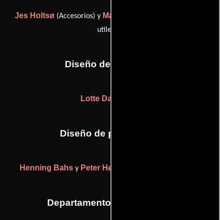
Jes Holtsø
Magnus Magnusson
(Accesorios) y
(Jefe de
utilería)
Diseño de vestuario
Lotte Dandanell
Diseño de producción
Henning Bahs
Peter Høimark
y
((as Peter Højmark))
Departamento de maquillaje