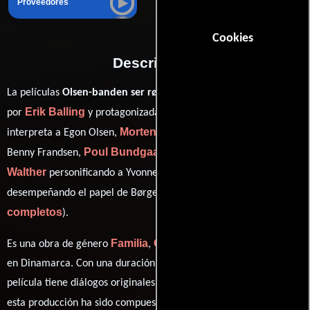
Proveedores
Cookies
Descripción
La películas
Olsen-banden ser rødt
del año 1976, está dirigida
Erik Balling
Ove Sprogøe
por
y protagonizada por
quien
Morten Grunwald
interpreta a Egon Olsen,
en el papel de
Poul Bundgaard
Kirsten
Benny Frandsen,
como Kjeld Jensen,
Walther
Jes Holtsø
personificando a Yvonne Jensen y
ver créditos
desempeñando el papel de Børge Jensen (
completos
).
Familia
Comedia
Crimen
Es una obra de género
,
y
producida
en Dinamarca. Con una duración de 1h 40m (100 minutos), esta
película tiene diálogos originales en
Danés
. La banda sonora para
Bent Fabricius-Bjerre
esta producción ha sido compuesta por