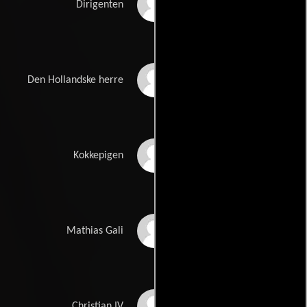
Bent Mejding
Dirigenten
Freddy Koch
Den Hollandske herre
Else-Marie
Kokkepigen
Claus Nissen
Mathias Gali
Asbjørn Andersen
Christian IV