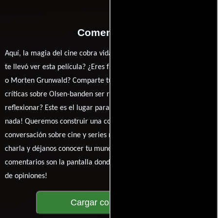
Comentarios
Aquí, la magia del cine cobra vida a través de tus opiniones. ¿Qué
te llevó ver esta película? ¿Eres fan de Erik Balling, Ove Sprogøe
o Morten Grunwald? Comparte tus pensamientos, emociones y
críticas sobre Olsen-banden ser rødt. ¿Te hizo reír, llorar o
reflexionar? Este es el lugar para expresarlo. ¡No te guardes
nada! Queremos construir una comunidad apasionada donde la
conversación sobre cine y series nunca se detenga. Únete a la
charla y déjanos conocer tu mundo cinematográfico. ¡Los
comentarios son la pantalla donde se proyecta nuestra diversidad
de opiniones!
Cargar comentarios