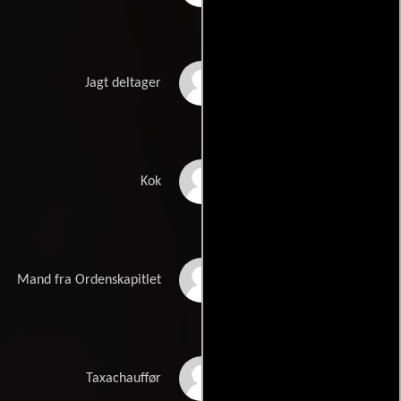
Axel Larsen
Jagt deltager
Ernst Meyer
Kok
Søren Rode
Mand fra Ordenskapitlet
Poul Thomsen
Taxachauffør