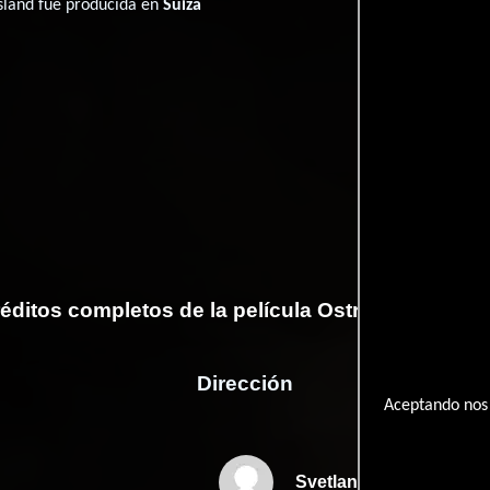
Island fué producida en
Suiza
éditos completos de la película Ostrov - Lost Isl
Dirección
Aceptando nos 
Svetlana Rodina