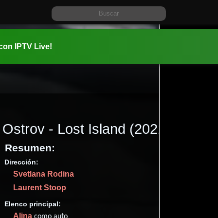
 con IPTV Live!
Ostrov - Lost Island
(2021)
Resumen:
Dirección:
Información:
Svetlana Rodina
2021-04-2
Laurent Stoop
1h 32m (92
Documen
Elenco principal:
✮74
Alina
como auto