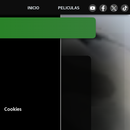
INICIO
PELICULAS
3
Cookies
 minutos).
tal
.