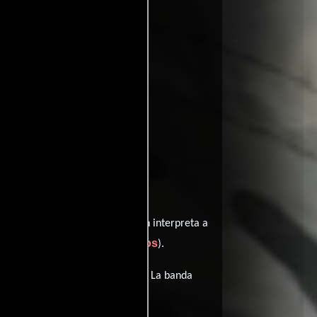
Alina
y protagonizada por
quien interpreta a
ver créditos completos
 auto (
).
iene diálogos originales en
Ruso
. La banda