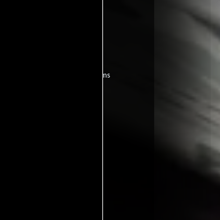
and?
películas
ogo de
y encuentra films
entre disponible