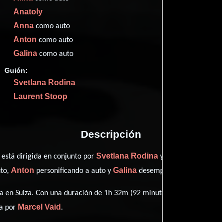
Imdb
74
Anatoly
Anna
como auto
Anton
como auto
Galina
como auto
Proveedores
Guión:
Svetlana Rodina
Laurent Stoop
Descripción
Svetlana Rodina
Laurent Stoop
 está dirigida en conjunto por
y
Anton
Galina
to,
personificando a auto y
desempeñando el papel de
 en Suiza. Con una duración de 1h 32m (92 minutos), esta película t
Marcel Vaid
ta por
.