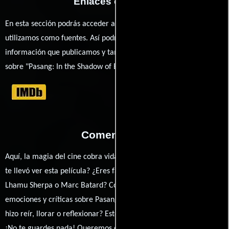
Enlaces externos
En esta sección podrás acceder a los recursos externos que
utilizamos como fuentes. Así podrás chequear toda la
información que publicamos y también ampliar tu conocimiento
sobre "Pasang: In the Shadow of Everest".
Comentarios
Aquí, la magia del cine cobra vida a través de tus opiniones. ¿Qué
te llevó ver esta película? ¿Eres fan de Nancy Svendsen, Pasang
Lhamu Sherpa o Marc Batard? Comparte tus pensamientos,
emociones y críticas sobre Pasang: In the Shadow of Everest. ¿Te
hizo reír, llorar o reflexionar? Este es el lugar para expresarlo.
¡No te guardes nada! Queremos construir una comunidad