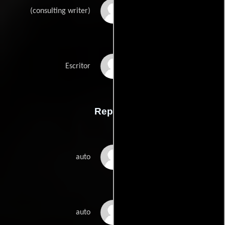
Kate Littleboys
(consulting writer)
Sharon Woods
Escritor
Reparto
Pasang Lhamu
auto
Sherpa
Marc Batard
auto