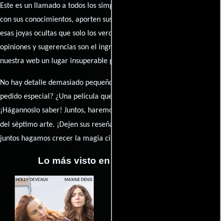
Este es un llamado a todos los simpatizantes del cine: contribuyan
con sus conocimientos, aporten sus descubrimientos y compartan
esas joyas ocultas que solo los verdaderos fanáticos conocen. Sus
opiniones y sugerencias son el ingrediente secreto que hará de
nuestra web un lugar insuperable para los amantes del celuloide.
No hay detalle demasiado pequeño ni opinión insignificante. ¿Algún
pedido especial? ¿Una película que sueñas con ver reseñada?
¡Hágannoslo saber! Juntos, haremos de esta comunidad el epicentro
caja de comentarios
del séptimo arte. ¡Dejen sus reseña en la
y
juntos hagamos crecer la magia cinematográfica!
Lo más visto en Cineyseries.net