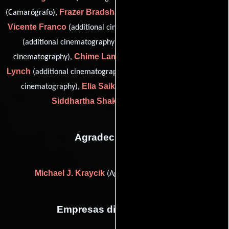
Frazer Bradshaw
(Camarógrafo),
(additional cinematography),
Vicente Franco
Khyber Jones
(additional cinematography),
Adam Keker
(additional cinematography),
(additional
Chime Lama
Truckee
cinematography),
(drone operator),
Lynch
Will Parrinello
(additional cinematography),
(additional
Elia Saikaly
cinematography),
(high altitude footage) y
Siddhartha Shakya
(Camarógrafo)
Agradecimientos
Michael J. Kraycik
(Agradecimiento especial)
Empresas distribuidoras