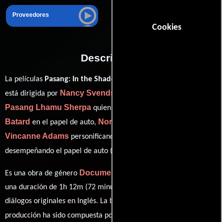
Proveedores
Cookies
Descripción
La películas
Pasang: In the Shadow of Everest
del año 2022,
Nancy Svendsen
está dirigida por
y protagonizada por
Pasang Lhamu Sherpa
Marc
quien interpreta a auto,
Batard
Norbu Tenzing
en el papel de auto,
como auto,
Vincanne Adams
Jan Arnold
personificando a auto y
ver créditos completos
desempeñando el papel de auto (
).
Documental
Es una obra de género
producida en EE.UU.. Con
una duración de 1h 12m (72 minutos), esta película tiene
diálogos originales en
Inglés
. La banda sonora para esta
Todd Boekelheide
producción ha sido compuesta por
.