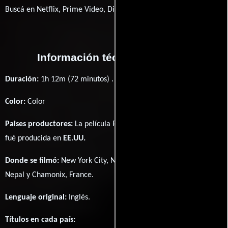
Buscá en Netflix, Prime Video, Disney+
Información técnica y general
Duración:
1h 12m (72 minutos) .
Color:
Color
Paises productores:
La película Pasang: In the Shadow of Everest
fué producida en
EE.UU.
Donde se filmó:
New York City, New York, USA, Kathmandu,
Nepal y Chamonix, France.
Lenguaje original:
Inglés
.
Títulos en cada país: