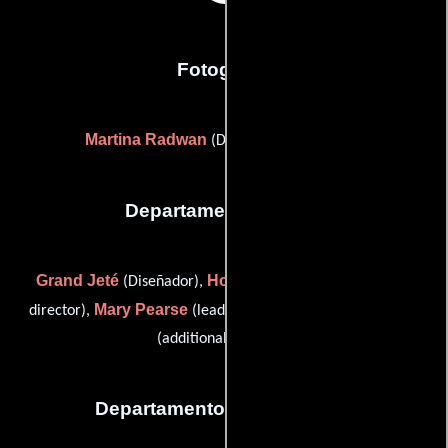
Fotografia
Martina Radwan
(Director de fotografía)
Departamento de arte
Grand Jeté
Howard Nourmand
(Diseñador),
(creative
Mary Pearse
Julie Ann Yuen
director),
(lead designer) y
(additional graphics)
Departamento de animación