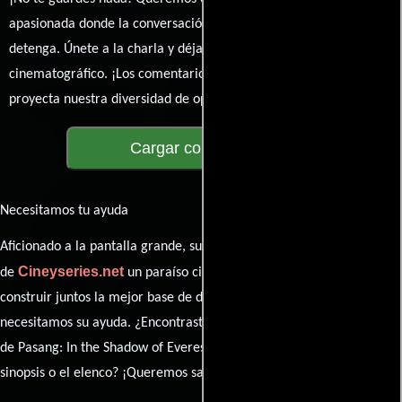
apasionada donde la conversación sobre cine y series nunca se
detenga. Únete a la charla y déjanos conocer tu mundo
cinematográfico. ¡Los comentarios son la pantalla donde se
proyecta nuestra diversidad de opiniones!
Cargar comentarios
Necesitamos tu ayuda
Aficionado a la pantalla grande, su participación es clave para hacer
Cineyseries.net
de
un paraíso cinéfilo completo. Queremos
construir juntos la mejor base de datos cinematográfica, pero
necesitamos su ayuda. ¿Encontraste algún dato faltante en la ficha
de Pasang: In the Shadow of Everest? ¿Detectaste algún error en la
sinopsis o el elenco? ¡Queremos saberlo todo!