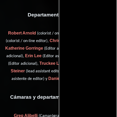
Departamento de editorial
Robert Arnold
Robert Arnold
(colorist / on-line editor),
Chris Filippone
(colorist / on-line editor),
(Editor adicional),
Katherine Gorringe
Curtis Grout
(Editor asociado),
(Editor
Erin Lee
Katherine Linhardt
adicional),
(Editor asistente),
Truckee Lynch
Dan
(Editor adicional),
(Editor adicional),
Steiner
Daniel Steiner
(lead assistant editor),
(Primer
Daniel Toman
asistente de editor) y
(Editor asistente)
Cámaras y departamento de electricidad
Greg Alibelli
Yannick Boissenot
(Camarógrafo),