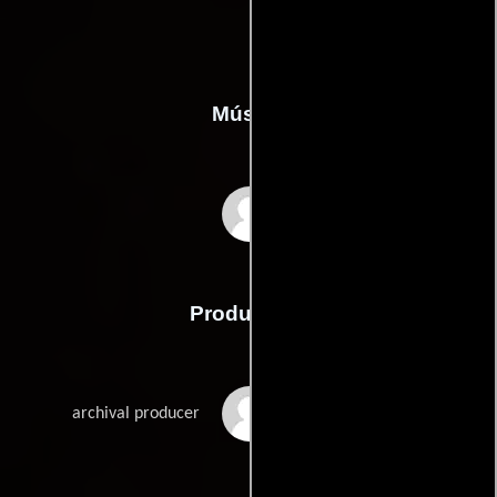
Música
Todd Boekelheide
Producción
Rachel Antell
archival producer