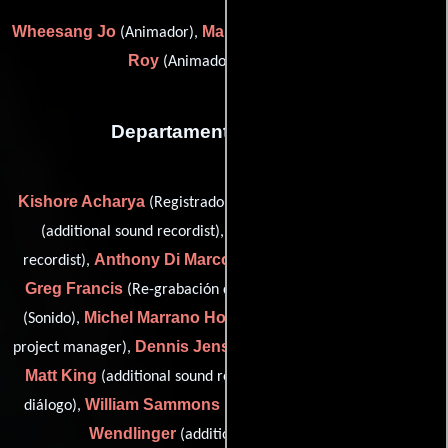
Wheesang Jo
Mary Pearse
Ian
(Animador),
(lead designer) y
Roy
(Animador de alto nivel)
Departamento de sonido
Kishore Acharya
Adrianno Bravo
(Registrador de sonido),
Ray Day
(additional sound recordist),
(additional sound
Anthony Di Marco
recordist),
(Editor de efectos de sonido),
Greg Francis
Benedetto Garro
(Re-grabación de sonido),
Michel Marrano Holbrook
(Sonido),
(post-production audio
Dennis Jensen
project manager),
(additional sound recordist),
Matt King
Amar Lal
(additional sound recordist),
(Editor de
William Sammons
David
diálogo),
(Diseñador de sonido) y
Wendlinger
(additional sound recordist)