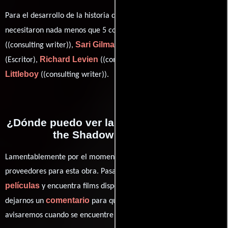
Para el desarrollo de la historia que cuenta esta obra, se
John Dilley
necesitaron nada menos que 5 colaboraciones.
Sari Gilman
Adam Keker
((consulting writer)),
(Escritor),
Richard Levien
Kate
(Escritor),
((consulting writer)) y
Littleboy
((consulting writer)).
¿Dónde puedo ver la películas Pasang: In
the Shadow of Everest?
Lamentablemente por el momento no contamos con enlaces a
proveedores para esta obra. Pasa por nuestro catálogo de
películas
y encuentra films disponibles. También puedes
comentario
dejarnos un
para que le demos prioridad y te
avisaremos cuando se encuentre disponible