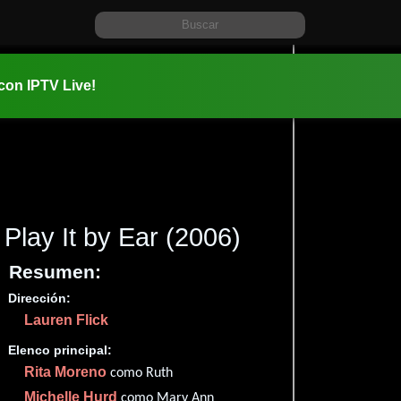
 con IPTV Live!
Play It by Ear
(2006)
Resumen:
Dirección:
Información:
Lauren Flick
2006-05-1
1h 34m (94
Elenco principal:
Comedia
Rita Moreno
como Ruth
✮67
Michelle Hurd
como Mary Ann