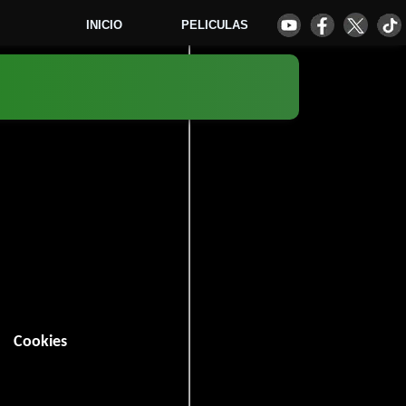
INICIO
PELICULAS
8
Cookies
 minutos).
Romance
y
.