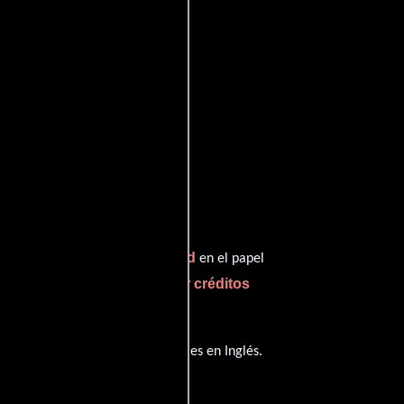
Michelle Hurd
nterpreta a Ruth,
en el papel
ver créditos
mpeñando el papel de Julia (
 película tiene diálogos originales en
Inglés
.