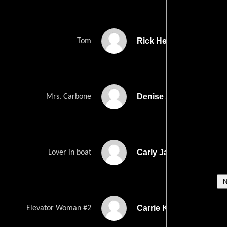
Rick Henrickson
Tom
Denise Alessandria Hu
Mrs. Carbone
Carly Jara
Lover in boat
Carrie Keranen
Elevator Woman #2