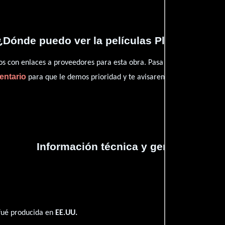
¿Dónde puedo ver la películas Play It by Ear
con enlaces a proveedores para esta obra. Pasa por nuestro catál
entario
para que le demos prioridad y te avisaremos cuando se encu
Información técnica y general
 fué producida en
EE.UU.