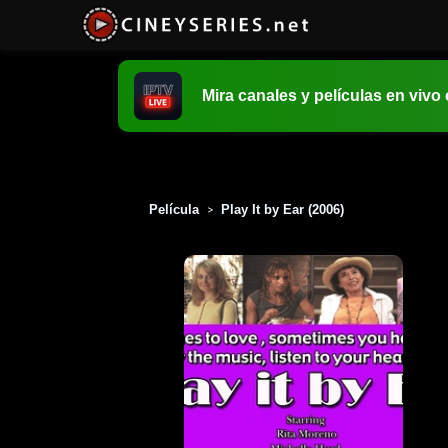
Mira canales y películas en vivo
Película
Play It by Ear (2006)
>