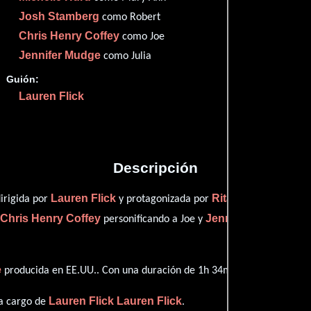
Imdb
67
Josh Stamberg
como Robert
Chris Henry Coffey
como Joe
Jennifer Mudge
como Julia
Guión:
Proveedores
Lauren Flick
Descripción
Lauren Flick
Rita Moreno
irigida por
y protagonizada por
quien i
Chris Henry Coffey
Jennifer Mudge
,
personificando a Joe y
dese
e
producida en EE.UU.. Con una duración de 1h 34m (94 minutos), esta
Lauren Flick
Lauren Flick
 a cargo de
.