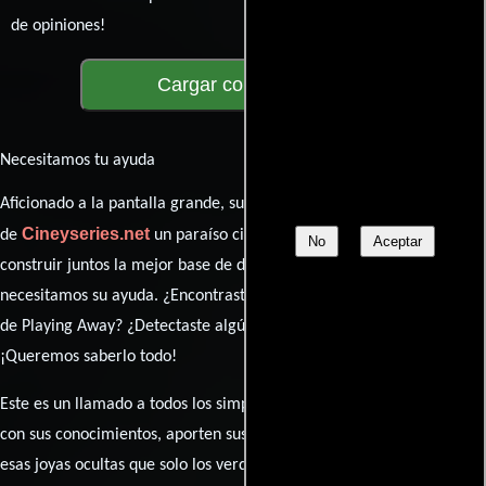
de opiniones!
Cargar comentarios
Necesitamos tu ayuda
Aficionado a la pantalla grande, su participación es clave para hacer
Cineyseries.net
de
un paraíso cinéfilo completo. Queremos
No
Aceptar
construir juntos la mejor base de datos cinematográfica, pero
necesitamos su ayuda. ¿Encontraste algún dato faltante en la ficha
de Playing Away? ¿Detectaste algún error en la sinopsis o el elenco?
¡Queremos saberlo todo!
Este es un llamado a todos los simpatizantes del cine: contribuyan
con sus conocimientos, aporten sus descubrimientos y compartan
esas joyas ocultas que solo los verdaderos fanáticos conocen. Sus