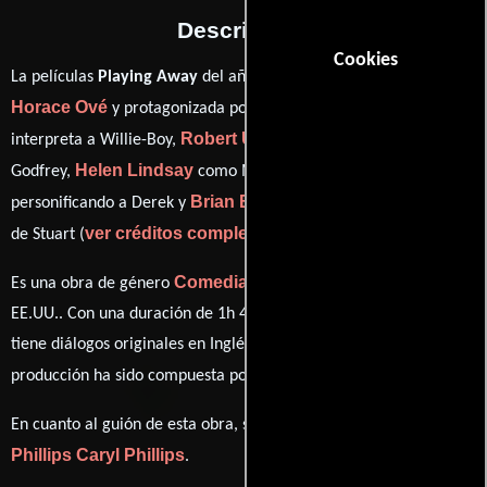
Descripción
Cookies
La películas
Playing Away
del año 1987, está dirigida por
Horace Ové
Norman Beaton
y protagonizada por
quien
Robert Urquhart
interpreta a Willie-Boy,
en el papel de
Helen Lindsay
Nicholas Farrell
Godfrey,
como Marjorie,
Brian Bovell
personificando a Derek y
desempeñando el papel
ver créditos completos
de Stuart (
).
Comedia
Es una obra de género
producida en Reino Unido y
EE.UU.. Con una duración de 1h 40m (100 minutos), esta película
tiene diálogos originales en
Inglés
. La banda sonora para esta
Simon Webb
producción ha sido compuesta por
.
Caryl
En cuanto al guión de esta obra, se encuentra a cargo de
Phillips
Caryl Phillips
.