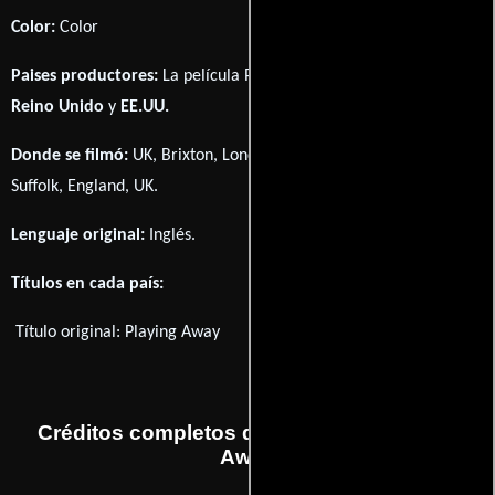
Color:
Color
Paises productores:
La película Playing Away fué producida en
Reino Unido
y
EE.UU.
Donde se filmó:
UK, Brixton, London, England, UK y Lavenham,
Suffolk, England, UK.
Lenguaje original:
Inglés
.
Títulos en cada país:
Título original:
Playing Away
Créditos completos de la película Playing
Away