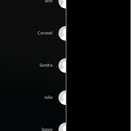
Ram John Holder
Wilf
Patrick Holt
Coronel
Elizabeth Anson
Sandra
Juliet Waley
Julie
Ross Kemp
Sonny