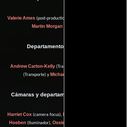
Valerie Ames
(post-production coordinator (as Val Ames)) y
Martin Morgan
(Editor asistente)
Departamento de transporte
Andrew Carton-Kelly
Sidney Checkter
(Transporte),
Michael Leigh
(Transporte) y
(Transporte)
Cámaras y departamento de electricidad
Harriet Cox
Mark Gibbon
Olly
(camera focus),
(Capataz),
Hoeben
Ossie Jung
Stephen
(Iluminador),
(Asistente),