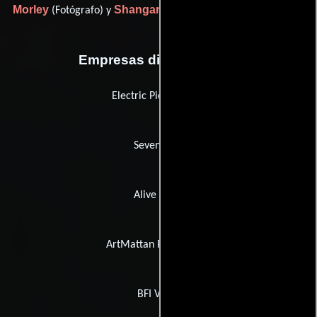
Morley
Shangara Singh
(Fotógrafo) y
(Asistente de cámara)
Empresas distribuidoras
Electric Pictures Ltd.
Seven Keys
Alive Films
ArtMattan Productions
BFI Video