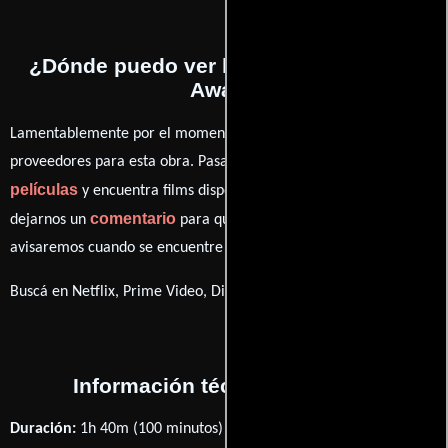
¿Dónde puedo ver la películas Playing
Away?
Lamentablemente por el momento no contamos con enlaces a
proveedores para esta obra. Pasa por nuestro catálogo de
películas
y encuentra films disponibles. También puedes
comentario
dejarnos un
para que le demos prioridad y te
avisaremos cuando se encuentre disponible
Buscá en Netflix, Prime Video, Disney+
Información técnica y general
Duración:
1h 40m (100 minutos) .