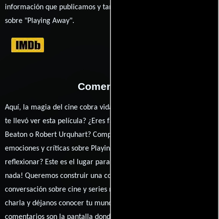
información que publicamos y también ampliar tu conocimiento
sobre "Playing Away".
Comentarios
Aquí, la magia del cine cobra vida a través de tus opiniones. ¿Qué
te llevó ver esta película? ¿Eres fan de Horace Ové, Norman
Beaton o Robert Urquhart? Comparte tus pensamientos,
emociones y críticas sobre Playing Away. ¿Te hizo reír, llorar o
reflexionar? Este es el lugar para expresarlo. ¡No te guardes
nada! Queremos construir una comunidad apasionada donde la
conversación sobre cine y series nunca se detenga. Únete a la
charla y déjanos conocer tu mundo cinematográfico. ¡Los
comentarios son la pantalla donde se proyecta nuestra diversidad