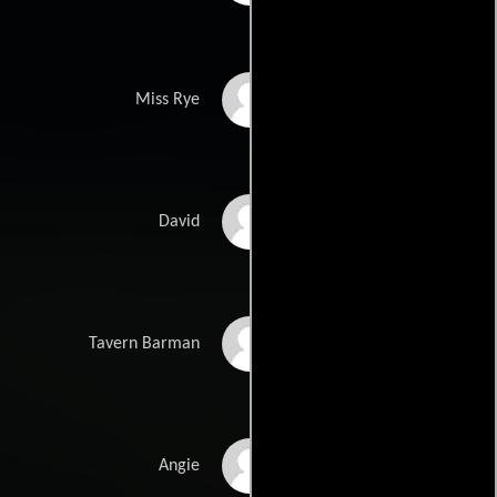
Zulema Dene
Miss Rye
Ian Cross
David
Jimmy Reddington
Tavern Barman
Mary Tempest
Angie