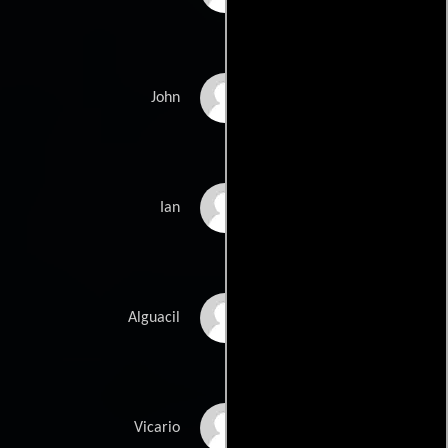
Larry Dann
John
Neil Morrissey
Ian
Charles Pemberton
Alguacil
Roddy Maude-Roxby
Vicario