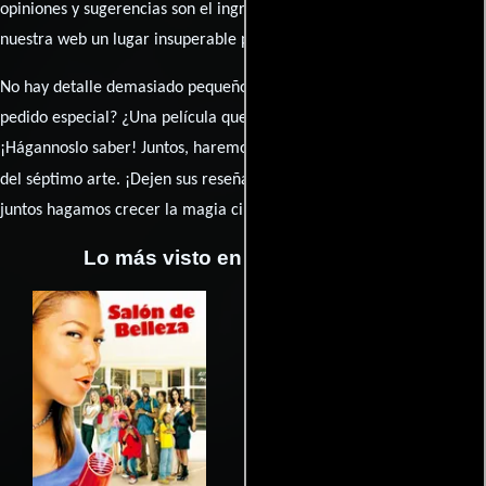
opiniones y sugerencias son el ingrediente secreto que hará de
nuestra web un lugar insuperable para los amantes del celuloide.
No hay detalle demasiado pequeño ni opinión insignificante. ¿Algún
pedido especial? ¿Una película que sueñas con ver reseñada?
¡Hágannoslo saber! Juntos, haremos de esta comunidad el epicentro
caja de comentarios
del séptimo arte. ¡Dejen sus reseña en la
y
juntos hagamos crecer la magia cinematográfica!
Lo más visto en Cineyseries.net