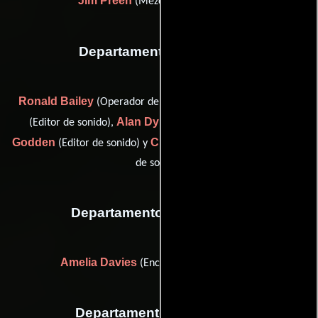
Jim Preen
(Mezclador de música)
Departamento de sonido
Ronald Bailey
Stuart De Jong
(Operador de micrófono),
Alan Dykes
Chris
(Editor de sonido),
(dubbing mixer),
Godden
Christian Wangler
(Editor de sonido) y
(Registrador
de sonido)
Departamento de vestuario
Amelia Davies
(Encargada del vestuario)
Departamento de editorial