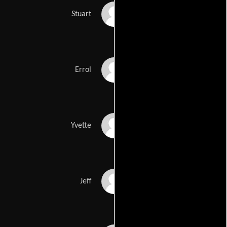
Brian Bovell
Stuart
Gary Beadle
Errol
Suzette Llewellyn
Yvette
Trevor Thomas
Jeff