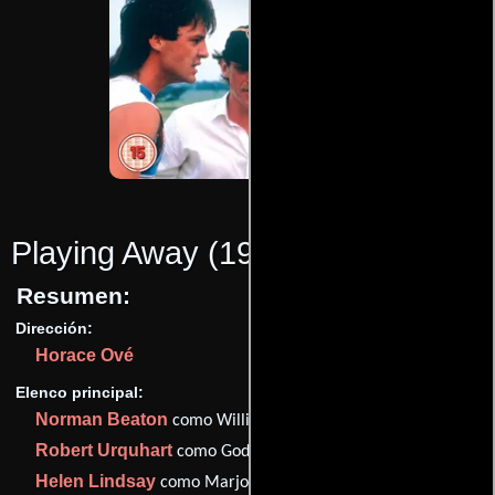
Playing Away
(1987)
Resumen:
Dirección:
Horace Ové
Elenco principal:
Norman Beaton
como Willie-Boy
Robert Urquhart
como Godfrey
Helen Lindsay
como Marjorie