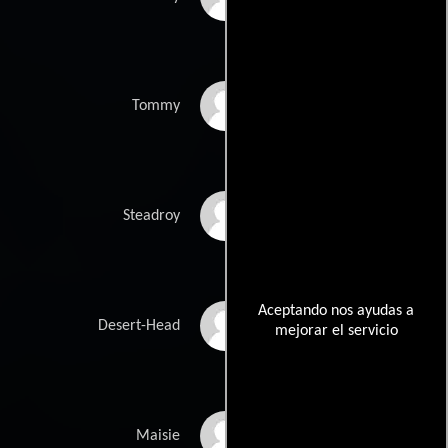
Gareth Kirkland
Tommy
Archie Pool
Steadroy
Aceptando nos ayudas a
Errol Shaker
Desert-Head
mejorar el servicio
Femi Taylor
Maisie