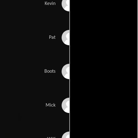
Mark Barratt
Kevin
Valerie Buchanan
Pat
Jim Findley
Boots
Julian Granger
Mick