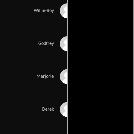
Norman Beaton
Willie-Boy
Robert Urquhart
Godfrey
Helen Lindsay
Marjorie
Nicholas Farrell
Derek