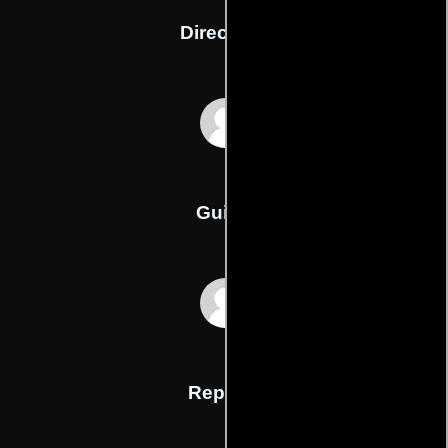
Dirección
Horace Ové
Guión
Caryl Phillipss
Reparto