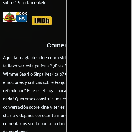
sobre "Pohjolan enkeli".
Comentarios
Aquí, la magia del cine cobra vida a través de tus opiniones. ¿Qué
te llevó ver esta película? ¿Eres fan de Jean-Michel Roux,
Wimme Saari o Sirpa Keskitalo? Comparte tus pensamientos,
emociones y críticas sobre Pohjolan enkeli. ¿Te hizo reír, llorar o
reflexionar? Este es el lugar para expresarlo. ¡No te guardes
nada! Queremos construir una comunidad apasionada donde la
conversación sobre cine y series nunca se detenga. Únete a la
charla y déjanos conocer tu mundo cinematográfico. ¡Los
comentarios son la pantalla donde se proyecta nuestra diversidad