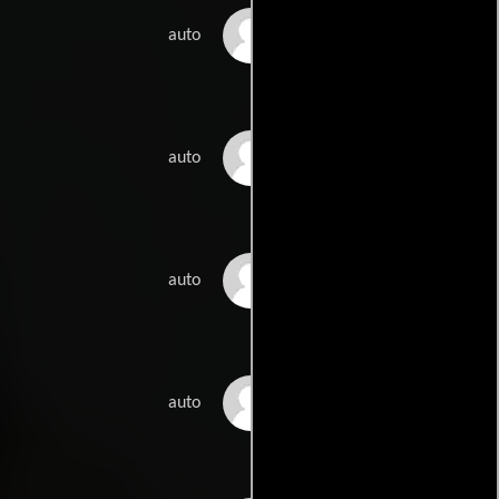
Mirja Nylander
auto
Johannes Setälä
auto
Susanna Aarnio
auto
Mark Booth
auto