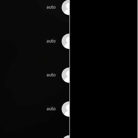
Harriet Piekkola
auto
Sakari Forsman
auto
Terhi Utriainen
auto
Ben Furman
auto