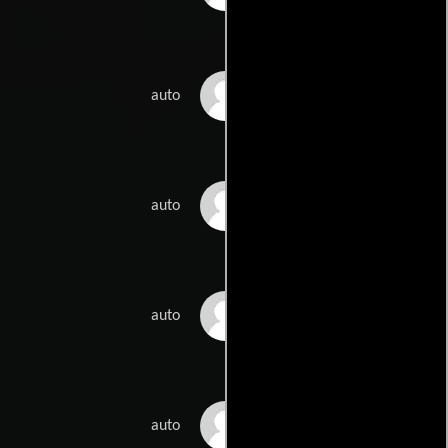
Olavi Tavela
auto
Tomi Mäkiaho
auto
Suvi Sievilä
auto
Tiina Tuominiemi
auto