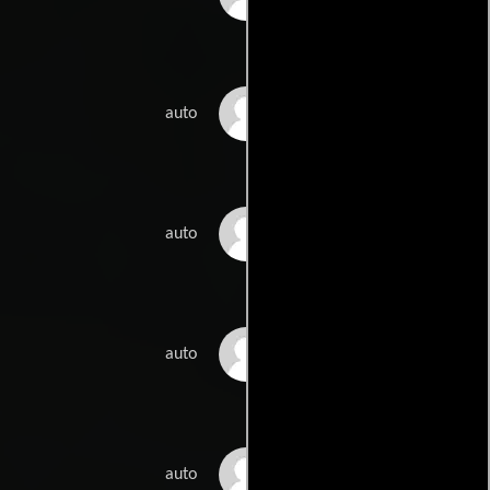
Mika Mäkinen
auto
Juha Pentikäinen
auto
Touko Kirjavainen
auto
Eira Christensen
auto