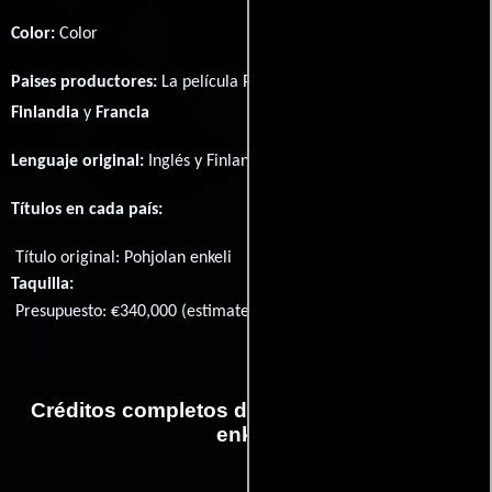
Color:
Color
Paises productores:
La película Pohjolan enkeli fué producida en
Finlandia
y
Francia
Lenguaje original:
Inglés
y
Finlandés
.
Títulos en cada país:
Título original:
Pohjolan enkeli
Taquilla:
Presupuesto: €340,000 (estimated)
Créditos completos de la película Pohjolan
enkeli