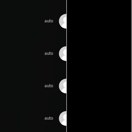
Tarja Halonen
auto
Aimo Koskentola
auto
Heidi Kyrönkari
auto
Inka Määttä
auto