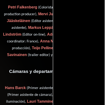
Petri Falkenberg
Otto Ikäheimonen
(Colorista),
(post-
Mervi Junkkonen
Antti
production producer),
(demo editor),
Jääskeläinen
Heikki Kauppila
(Editor asistente),
(Editor
Markus Leppälä
Anders
asistente),
(demo editor),
Lindström
Adrien Léongue
(Editor on-line),
(post-production
Anna Nuuros
coordinator: France),
(Coordinador de post-
Teijo Pellinen
Mikko
producción),
(dcp mastering),
Savinainen
Heikki Teuri
(trailer editor) y
(Editor on-line)
Cámaras y departamento de electricidad
Hans Barck
Antti Hänninen
(Primer asistente de cámara),
Joonas Saine
(Primer asistente de cámara),
(Técnicos de
Lauri Tamminen
Mika Tervonen
iluminación),
(Capataz),