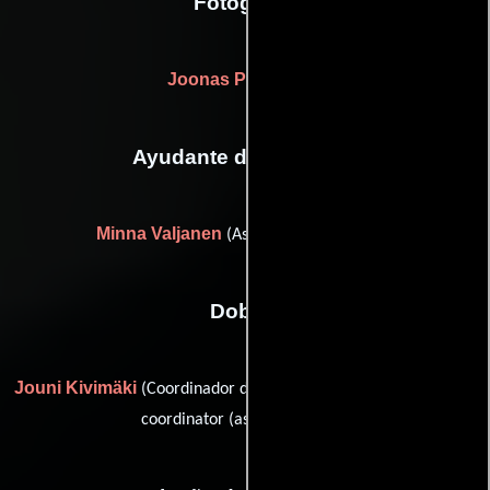
Fotografia
Joonas Pulkkanen
Ayudante de dirección
Minna Valjanen
(Asistente de dirección)
Dobles
Jouni Kivimäki
Reijo Kontio
(Coordinador de dobles) y
(stunt
coordinator (as Reka Kontio))