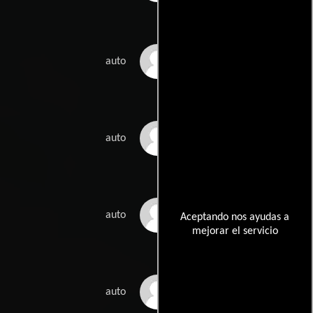
Elina Heino
auto
Sami Helle
auto
Kari Aalto
auto
Aceptando nos ayudas a
mejorar el servicio
Kalle Salonen
auto