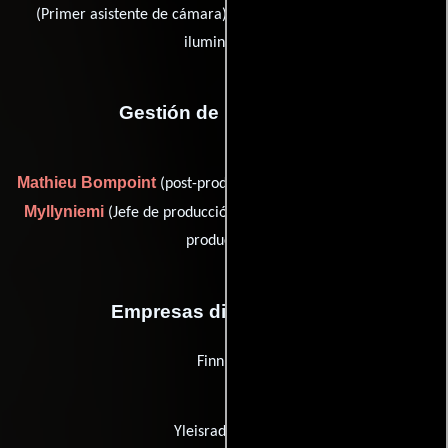
Lauri Tuura
(Primer asistente de cámara) y
(Técnicos de
iluminación)
Gestión de producción
Mathieu Bompoint
Katri
(post-production manager: France),
Myllyniemi
Minna Valjanen
(Jefe de producción) y
(Jefe de
producción)
Empresas distribuidoras
Finnkino
Yleisradio (YLE)