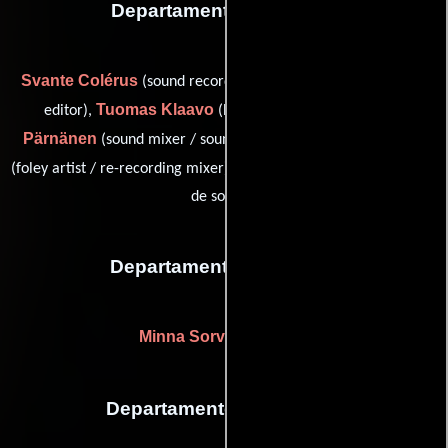
Departamento de sonido
Svante Colérus
(sound recordist / sound / supervising sound
Tuomas Klaavo
Olli
editor),
(Efectos de sala (Foley)),
Pärnänen
Panu Riikonen
(sound mixer / sound recordist),
Pirkko Tiitinen
(foley artist / re-recording mixer) y
(Registrador
de sonido)
Departamento de reparto
Minna Sorvoja
(Casting)
Departamento de editorial