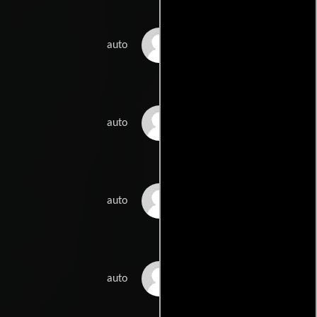
Elisa Tahkola
auto
Olli Hallikainen
auto
Sini Hangaslammi
auto
Pekka Simojoki
auto