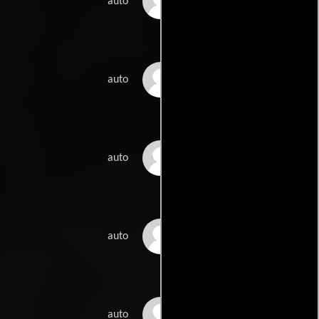
Piritta Lehkonen
auto
Peppi Rousu
auto
Arttu Laurikkala
auto
Nanna Susi
auto
Marko Leppänen
auto