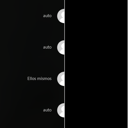
Väinö Latvakoski
auto
Pasi Hyökki
auto
Tapiolan Kuoro
Ellos mismos
Petri Sirviö
auto