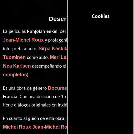
Cookies
Descripción
La películas
Pohjolan enkeli
del año 2017, está dirigida por
Jean-Michel Roux
Wimme Saari
y protagonizada por
quien
Sirpa Keskitalo
Timo
interpreta a auto,
en el papel de auto,
Tuominen
Meri Laurikkala
como auto,
personificando a auto y
Nea Karlsen
ver créditos
desempeñando el papel de auto (
completos
).
Documental
Es una obra de género
producida en Finlandia y
Francia. Con una duración de 1h 31m (91 minutos), esta película
tiene diálogos originales en
Inglés
y
Finlandés
.
Jean-
En cuanto al guión de esta obra, se encuentra a cargo de
Michel Roux
Jean-Michel Roux
.