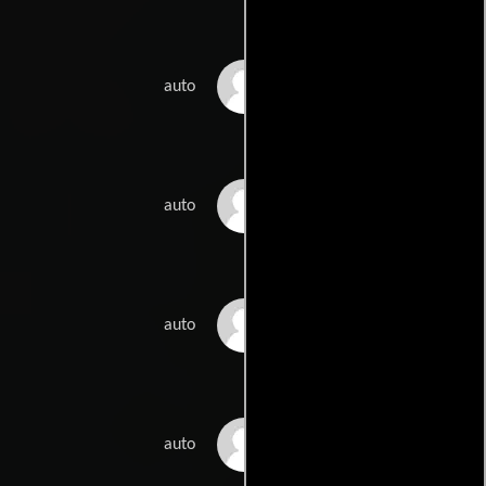
Krista Lyyränen
auto
Marja Heimonen
auto
Kari Tykkyläinen
auto
Kimmo Helistö
auto