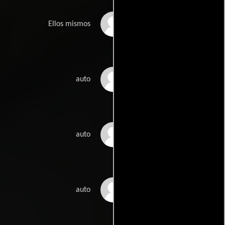
Mieskuoro Huutajat
Ellos mismos
Timo Raivio
auto
Janne Parviainen
auto
Antti Kosonen
auto