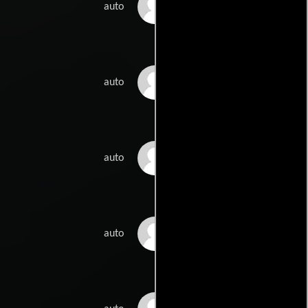
Nea Karlsen
auto
Per Jona Labba
auto
Janne Aikio
auto
Niklas Karlsen
auto