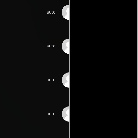
Marita Liulia
auto
Ebba Ahonen
auto
Matti Hurttia
auto
Susi Nordman
auto