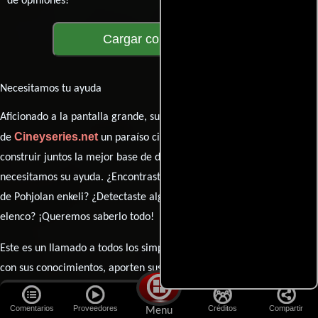
de opiniones!
Cargar comentarios
Necesitamos tu ayuda
Aficionado a la pantalla grande, su participación es clave para hacer
Cineyseries.net
de
un paraíso cinéfilo completo. Queremos
construir juntos la mejor base de datos cinematográfica, pero
necesitamos su ayuda. ¿Encontraste algún dato faltante en la ficha
de Pohjolan enkeli? ¿Detectaste algún error en la sinopsis o el
elenco? ¡Queremos saberlo todo!
Este es un llamado a todos los simpatizantes del cine: contribuyan
con sus conocimientos, aporten sus descubrimientos y compartan
esas joyas ocultas que solo los verdaderos fanáticos conocen. Sus
opiniones y sugerencias son el ingrediente secreto que hará de
Comentarios
Proveedores
Créditos
Compartir
Menu