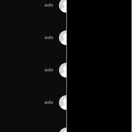
Wimme Saari
auto
Sirpa Keskitalo
auto
Timo Tuominen
auto
Meri Laurikkala
auto