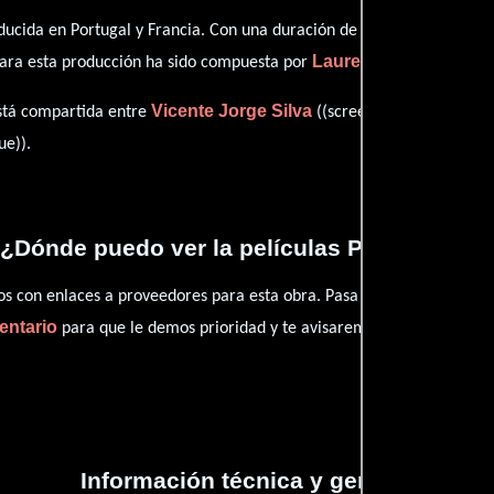
ucida en Portugal y Francia. Con una duración de 1h 30m (90 minutos)
Laurent Filipe
para esta producción ha sido compuesta por
.
Vicente Jorge Silva
está compartida entre
((screenplay) / (dialogue
ue)).
¿Dónde puedo ver la películas Porto Santo?
con enlaces a proveedores para esta obra. Pasa por nuestro catál
entario
para que le demos prioridad y te avisaremos cuando se encu
Información técnica y general