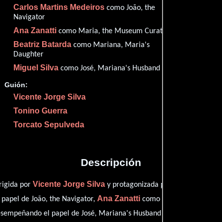
Carlos Martins Medeiros
como João, the
Imdb
51
Navigator
Ana Zanatti
como Maria, the Museum Curator
Beatriz Batarda
como Mariana, Maria's
Daughter
Proveedores
Miguel Silva
como José, Mariana's Husband
Guión:
Vicente Jorge Silva
Tonino Guerra
Torcato Sepulveda
Descripción
Vicente Jorge Silva
Leonor Silve
rigida por
y protagonizada por
Ana Zanatti
 papel de João, the Navigator,
como Maria, the Museu
ver créditos c
sempeñando el papel de José, Mariana's Husband (