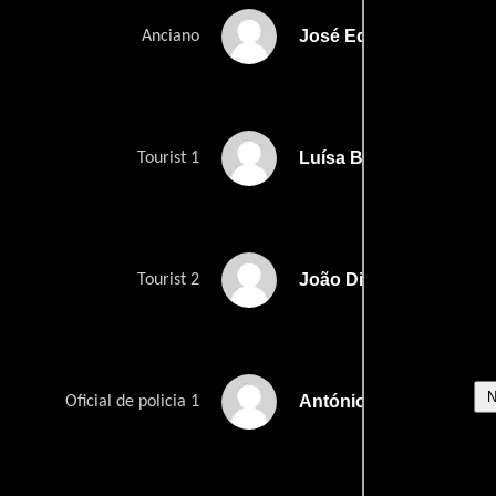
José Eduardo
Anciano
Luísa Barbosa
Tourist 1
João Didelet
Tourist 2
António Plácido
Oficial de policia 1