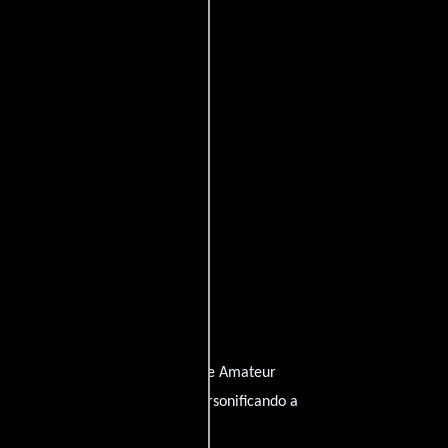
ira
quien interpreta a Fanny - the Amateur
Beatriz Batarda
m Curator,
personificando a
ompletos
).