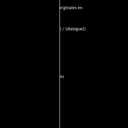
, esta película tiene diálogos originales en
Tonino Guerra
)),
((screenplay) / (dialogue))
películas
ogo de
y encuentra films
entre disponible