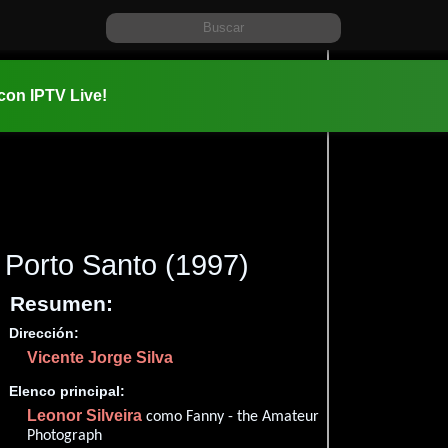
 con IPTV Live!
Porto Santo
(1997)
Resumen:
Dirección:
Información:
Vicente Jorge Silva
1997-06-2
1h 30m (90
Elenco principal:
Drama
M
y
Leonor Silveira
como Fanny - the Amateur
Photograph
✮51