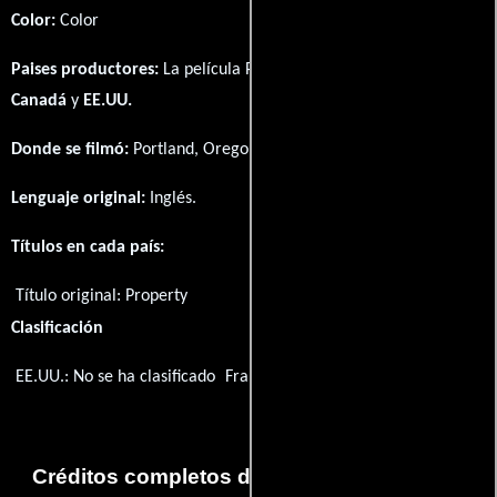
Color:
Color
Paises productores:
La película Property fué producida en
Canadá
y
EE.UU.
Donde se filmó:
Portland, Oregon, USA.
Lenguaje original:
Inglés
.
Títulos en cada país:
Título original:
Property
Clasificación
EE.UU.: No se ha clasificado
Francia: Tous publics
Créditos completos de la película Property