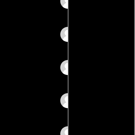
Steve Farris
Gerry Foote
Raymond Grey
Elyse Hallahan
David Hayward