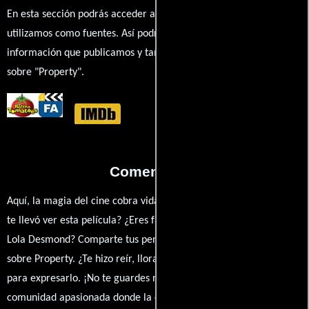
En esta sección podrás acceder a los recursos externos que
utilizamos como fuentes. Así podrás chequear toda la
información que publicamos y también ampliar tu conocimiento
sobre "Property".
Comentarios
Aquí, la magia del cine cobra vida a través de tus opiniones. ¿Qué
te llevó ver esta película? ¿Eres fan de Penny Allen, Walt Curtis o
Lola Desmond? Comparte tus pensamientos, emociones y críticas
sobre Property. ¿Te hizo reír, llorar o reflexionar? Este es el lugar
para expresarlo. ¡No te guardes nada! Queremos construir una
comunidad apasionada donde la conversación sobre cine y series