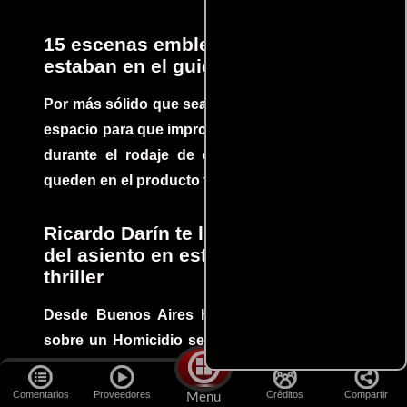
15 escenas emblemáticas que no
estaban en el guion
Por más sólido que sea un guión siempre hay
espacio para que improvisaciones que se dan
durante el rodaje de determinadas escenas
queden en el producto final.
Ricardo Darín te llevará al borde
del asiento en este increíble
thriller
Desde Buenos Aires hasta el mundo, Tesis
sobre un Homicidio se ha convertido en uno
de los filmes más recomendados del cine
argentino, cautivando audiencias y dejando
Comentarios
Proveedores
Créditos
Compartir
Menu