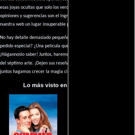
esas joyas ocultas que solo los verdaderos fanáticos conocen. Sus
opiniones y sugerencias son el ingrediente secreto que hará de
nuestra web un lugar insuperable para los amantes del celuloide.
No hay detalle demasiado pequeño ni opinión insignificante. ¿Algún
pedido especial? ¿Una película que sueñas con ver reseñada?
¡Hágannoslo saber! Juntos, haremos de esta comunidad el epicentro
caja de comentarios
del séptimo arte. ¡Dejen sus reseña en la
y
juntos hagamos crecer la magia cinematográfica!
Lo más visto en Cineyseries.net