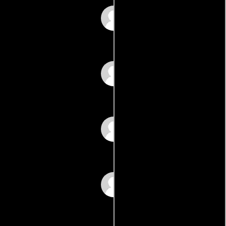
Jack Ryan
Karen Irwin
Cheryl Allen
Dianna Ferrua