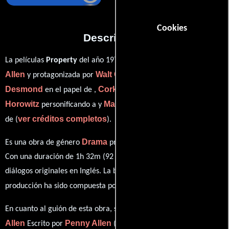
Cookies
Descripción
Penny
La películas
Property
del año 1979, está dirigida por
Allen
Walt Curtis
Lola
y protagonizada por
quien interpreta a ,
Desmond
Cork Hubbert
M.G.
en el papel de ,
como ,
Horowitz
Marjorie
personificando a y
desempeñando el papel
ver créditos completos
de (
).
Drama
Es una obra de género
producida en Canadá y EE.UU..
Con una duración de 1h 32m (92 minutos), esta película tiene
diálogos originales en
Inglés
. La banda sonora para esta
Richard Tyler
producción ha sido compuesta por
.
Penny
En cuanto al guión de esta obra, se encuentra a cargo de
Allen
Penny Allen
Escrito por
(Escrito por).