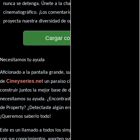
nunca se detenga. Únete a la charla y déjanos conocer tu mundo
cinematográfico. ¡Los comentarios son la pantalla donde se
proyecta nuestra diversidad de opiniones!
Cargar comentarios
Necesitamos tu ayuda
Aficionado a la pantalla grande, su participación es clave para hacer
Cineyseries.net
de
un paraíso cinéfilo completo. Queremos
construir juntos la mejor base de datos cinematográfica, pero
necesitamos su ayuda. ¿Encontraste algún dato faltante en la ficha
de Property? ¿Detectaste algún error en la sinopsis o el elenco?
¡Queremos saberlo todo!
Este es un llamado a todos los simpatizantes del cine: contribuyan
con sus conocimientos, aporten sus descubrimientos y compartan