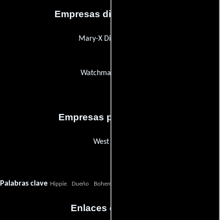
Empresas distribuidoras
Mary-X Distribution
Watchmaker Films
Empresas productoras
West Bank
Palabras clave
Hippie
Dueño
Bohemio
propiedad
ciudad
casa
bienestar
Enlaces externos