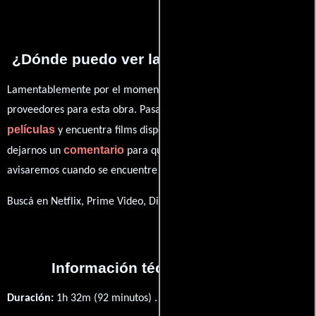
¿Dónde puedo ver la películas Property?
Lamentablemente por el momento no contamos con enlaces a
proveedores para esta obra. Pasa por nuestro catálogo de
películas
y encuentra films disponibles. También puedes
comentario
dejarnos un
para que le demos prioridad y te
avisaremos cuando se encuentre disponible
Buscá en Netflix, Prime Video, Disney+
Información técnica y general
Duración:
1h 32m (92 minutos) .