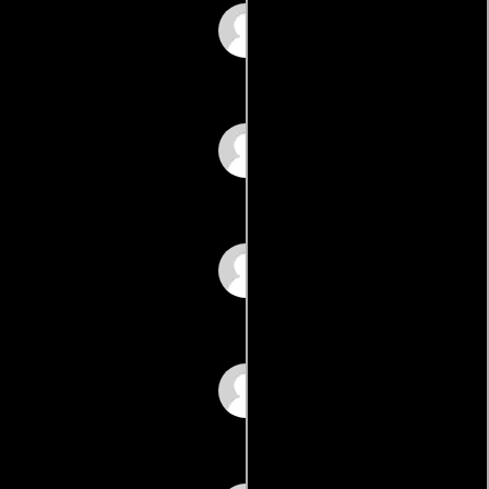
Pat LaCrosse
Hank Melson
Snuffy Melson
Conrad Rosing