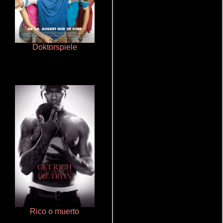
Doktorspiele
Terror en la bahía
Rico o muerto
De pura raza