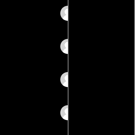
Marjorie
Nathaniel Haynes
Christopher Hershey
Richard Tyler