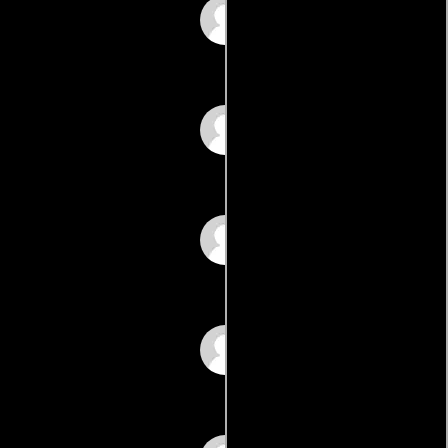
Don Andersen
Jamie Bevson
Helen Bitar
Arthur Cheesman