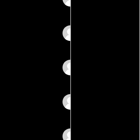
Jacob Hayward
Vicki Irwin
Fitz Kalloch
Ross Kerr