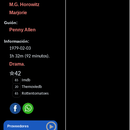
M.G. Horowitz
Marjorie
Guión:
Penny Allen
Información:
1979-02-03
1h 32m (92 minutos).
Drama
.
✮42
Imdb
65
Themoviedb
20
Rottentomatoes
65
Proveedores