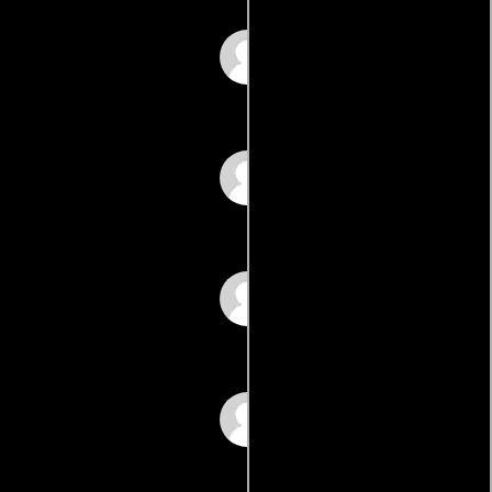
Walt Curtis
Lola Desmond
Cork Hubbert
M.G. Horowitz