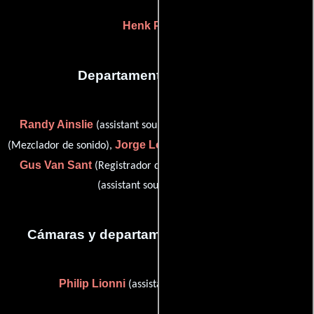
Henk Pander
Departamento de sonido
Randy Ainslie
Rick Johnson
(assistant sound recordist),
Jorge Lopez
(Mezclador de sonido),
(assistant sound recordist),
Gus Van Sant
Robert Williams
(Registrador de sonido) y
(assistant sound recordist)
Cámaras y departamento de electricidad
Philip Lionni
(assistant camera operator)