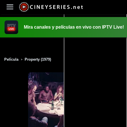
Mira canales y películas en vivo con IPTV Live!
INICIO
PELICULAS
Película
Property (1979)
>