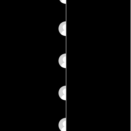
Mary Lynn
Daniel Mankin
Jan Parker
Johno Reardon