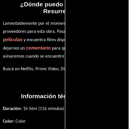
¿Dónde puedo ver la películas
Resurrezione?
Lamentablemente por el momento no contamos con enlaces a
proveedores para esta obra. Pasa por nuestro catálogo de
películas
y encuentra films disponibles. También puedes
comentario
dejarnos un
para que le demos prioridad y te
avisaremos cuando se encuentre disponible
Buscá en Netflix, Prime Video, Disney+
Información técnica y general
Duración:
1h 56m (116 minutos) .
Color:
Color