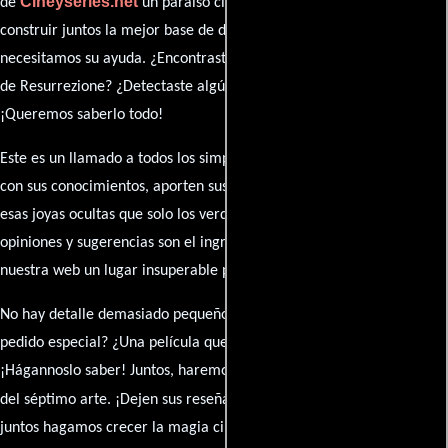
Cineyseries.net
de
un paraíso cinéfilo completo. Queremos
construir juntos la mejor base de datos cinematográfica, pero
necesitamos su ayuda. ¿Encontraste algún dato faltante en la ficha
de Resurrezione? ¿Detectaste algún error en la sinopsis o el elenco?
¡Queremos saberlo todo!
Este es un llamado a todos los simpatizantes del cine: contribuyan
con sus conocimientos, aporten sus descubrimientos y compartan
esas joyas ocultas que solo los verdaderos fanáticos conocen. Sus
opiniones y sugerencias son el ingrediente secreto que hará de
nuestra web un lugar insuperable para los amantes del celuloide.
No hay detalle demasiado pequeño ni opinión insignificante. ¿Algún
pedido especial? ¿Una película que sueñas con ver reseñada?
¡Hágannoslo saber! Juntos, haremos de esta comunidad el epicentro
caja de comentarios
del séptimo arte. ¡Dejen sus reseña en la
y
juntos hagamos crecer la magia cinematográfica!