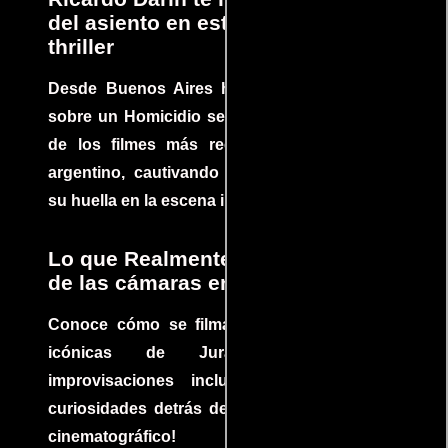
del asiento en este increíble
thriller
Desde Buenos Aires hasta el mundo, Tesis
sobre un Homicidio se ha convertido en uno
de los filmes más recomendados del cine
argentino, cautivando audiencias y dejando
su huella en la escena internacional.
Lo que Realmente Sucedió detrás
de las cámaras en Jurassic Park
Conoce cómo se filmaron algunas escenas
icónicas de Jurassic Park, con
improvisaciones incluidas. ¡Descubre las
curiosidades detrás del rodaje de un clásico
cinematográfico!