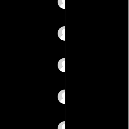
Riccardo Muti
Veruschka von
Lehndorff
Elena Bucci
Marco Sgrosso
Matteo Salvadori