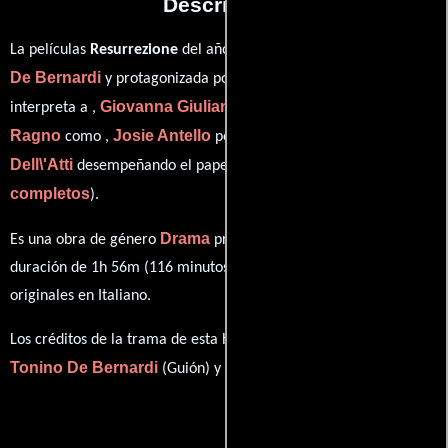
Descripción
Tonino
La películas
Resurrezione
del año 2019, está dirigida por
De Bernardi
Joana Preiss
y protagonizada por
quien
Giovanna Giuliani
Tommaso
interpreta a ,
en el papel de ,
Ragno
Josie Antello
Alessandra
como ,
personificando a y
Dell\'Atti
ver créditos
desempeñando el papel de (
completos
).
Drama
Es una obra de género
producida en Italia. Con una
duración de 1h 56m (116 minutos), esta película tiene diálogos
originales en
Italiano
.
Los créditos de la trama de esta historia están divididos entre
Tonino De Bernardi
Leo Tolstoy
(Guión) y
(Novela).