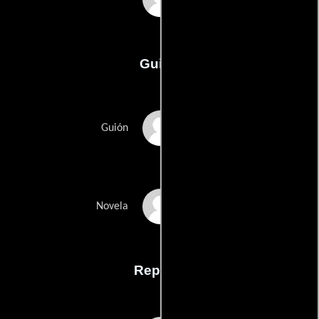
Guión
Tonino De Bernardis
Guión
Leo Tolstoys
Novela
Reparto