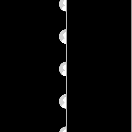
Alessandra Dell\'Atti
Enrico Ghezzi
Marina Senckel
Salvatore Cantalupo