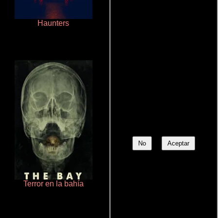
Haunters
Ritmo y seducción
No
Aceptar
Terror en la bahía
Talchul: Project Silence