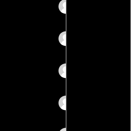
Joana Preiss
Giovanna Giuliani
Tommaso Ragno
Josie Antello