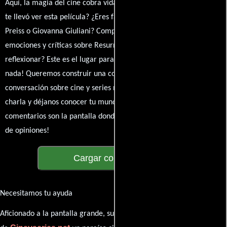
Aquí, la magia del cine cobra vida a través de tus opiniones. ¿Qué
te llevó ver esta película? ¿Eres fan de Tonino De Bernardi, Joana
Preiss o Giovanna Giuliani? Comparte tus pensamientos,
emociones y críticas sobre Resurrezione. ¿Te hizo reír, llorar o
reflexionar? Este es el lugar para expresarlo. ¡No te guardes
nada! Queremos construir una comunidad apasionada donde la
conversación sobre cine y series nunca se detenga. Únete a la
charla y déjanos conocer tu mundo cinematográfico. ¡Los
comentarios son la pantalla donde se proyecta nuestra diversidad
de opiniones!
Cargar comentarios
Necesitamos tu ayuda
Aficionado a la pantalla grande, su participación es clave para hacer