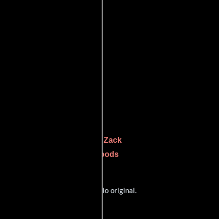
Zack
uien interpreta a Ric Gudmond,
Ele Woods
do a La'Reece Gudmond y
 con dialogos en
Inglés
en su audio original.
ssen
((co-writer)).