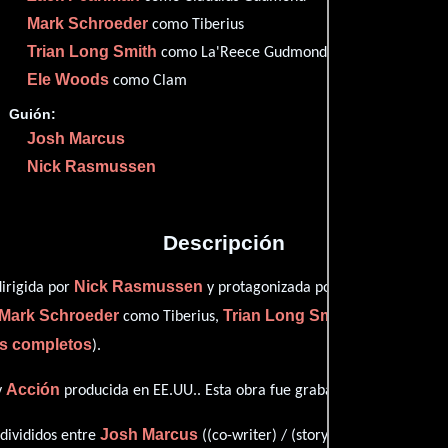
Mark Schroeder
como Tiberius
Proveedores
Trian Long Smith
como La'Reece Gudmond
Ele Woods
como Clam
Guión:
Josh Marcus
Nick Rasmussen
Descripción
Nick Rasmussen
Josh Marcus
dirigida por
y protagonizada por
q
Mark Schroeder
Trian Long Smith
como Tiberius,
personifican
os completos
).
Acción
y
producida en EE.UU.. Esta obra fue grabada originalmente
Josh Marcus
Nick Rasmu
 divididos entre
((co-writer) / (story)) y