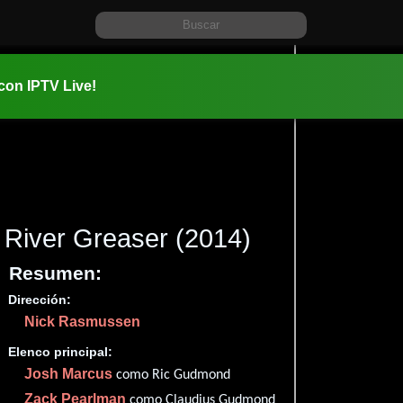
 con IPTV Live!
River Greaser
(2014)
Resumen:
Dirección:
Información:
Nick Rasmussen
2014-12-0
Aventura
Elenco principal:
Josh Marcus
como Ric Gudmond
Zack Pearlman
como Claudius Gudmond