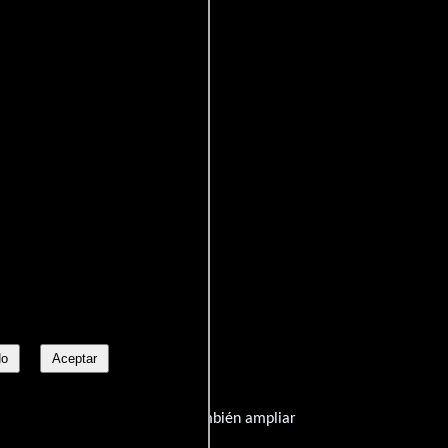
tography)
No
Aceptar
 información que publicamos y también ampliar