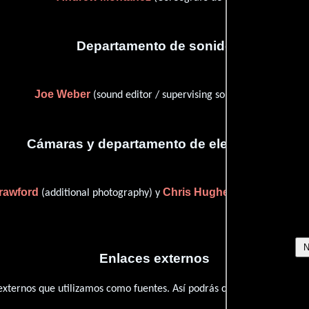
Departamento de sonido
Joe Weber
(sound editor / supervising sound editor)
Cámaras y departamento de electricidad
rawford
Chris Hughes
(additional photography) y
(additional pho
Enlaces externos
 externos que utilizamos como fuentes. Así podrás chequear toda la