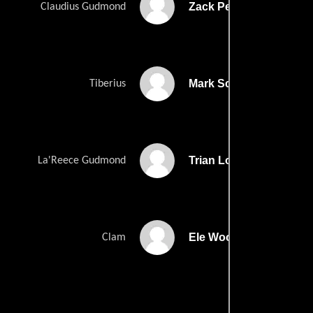
Zack Pearlman
Claudius Gudmond
Mark Schroeder
Tiberius
Trian Long Smith
La'Reece Gudmond
Ele Woods
Clam