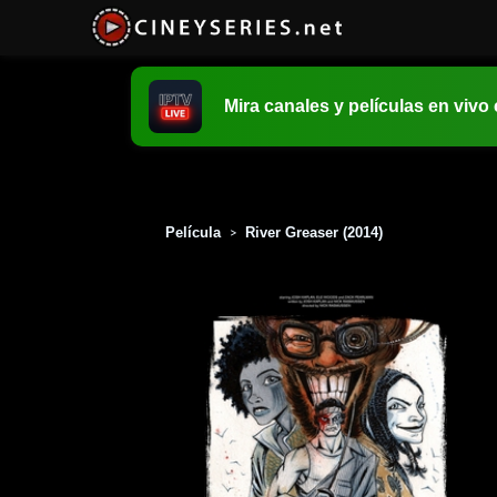
Mira canales y películas en vivo
Película
River Greaser (2014)
>