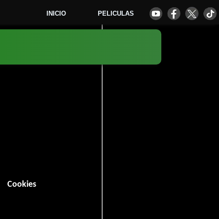
INICIO
PELICULAS
1
Cookies
Comedia
Acción
,
y
.