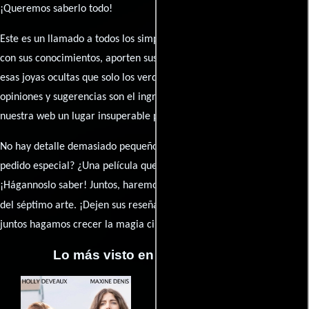
¡Queremos saberlo todo!
Este es un llamado a todos los simpatizantes del cine: contribuyan
con sus conocimientos, aporten sus descubrimientos y compartan
esas joyas ocultas que solo los verdaderos fanáticos conocen. Sus
opiniones y sugerencias son el ingrediente secreto que hará de
nuestra web un lugar insuperable para los amantes del celuloide.
No hay detalle demasiado pequeño ni opinión insignificante. ¿Algún
pedido especial? ¿Una película que sueñas con ver reseñada?
¡Hágannoslo saber! Juntos, haremos de esta comunidad el epicentro
caja de comentarios
del séptimo arte. ¡Dejen sus reseña en la
y
juntos hagamos crecer la magia cinematográfica!
Lo más visto en Cineyseries.net