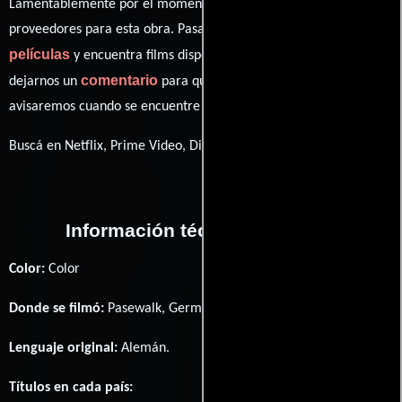
Lamentablemente por el momento no contamos con enlaces a
proveedores para esta obra. Pasa por nuestro catálogo de
películas
y encuentra films disponibles. También puedes
comentario
dejarnos un
para que le demos prioridad y te
avisaremos cuando se encuentre disponible
Buscá en Netflix, Prime Video, Disney+
Información técnica y general
Color:
Color
Donde se filmó:
Pasewalk, Germany y Löcknitz, Germany.
Lenguaje original:
Alemán
.
Títulos en cada país: