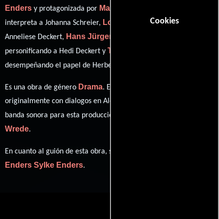
Enders
Mareike Beykirch
y protagonizada por
quien
Cookies
Lore Stefanek
interpreta a Johanna Schreier,
en el papel de
Hans Jürgen Alf
Michaela Caspar
Anneliese Deckert,
como ,
Thomas Dehler
personificando a Hedi Deckert y
ver créditos completos
desempeñando el papel de Herbert (
).
Drama
Es una obra de género
. Esta obra fue grabada
originalmente con dialogos en
Alemán
en su audio original. La
Bert
banda sonora para esta producción ha sido compuesta por
Wrede
.
Sylke
En cuanto al guión de esta obra, se encuentra a cargo de
Enders
Sylke Enders
.