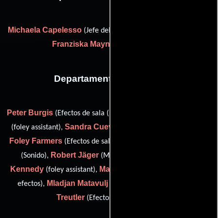
Michaela Capelesso
(Jefe del departamento de maquillaje) y
Franziska Mayntz
(Maquilladora)
Departamento de sonido
Peter Burgis
Myrto Chatziandreou
(Efectos de sala (Foley)),
Sandra Cuevas Alcocer
(foley assistant),
(Editor de foley),
Foley Farmers
Robert Fuhrmann
(Efectos de sala (Foley)),
Robert Jäger
Henry
(Sonido),
(Mezclador de sonido),
Kennedy
Maxwell MacRae
(foley assistant),
(Mezclador de
Mladjan Matavulj
Franziska
efectos),
(Grabador adr) y
Treutler
(Efectos de sala (Foley))