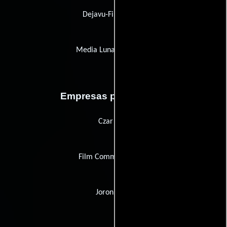
Dejavu-Filmverleih
Media Luna New Films
Empresas productoras
Czar Film
Film Commission MV
Joroni Film