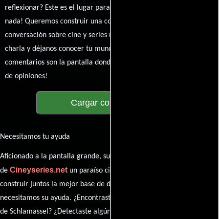
reflexionar? Este es el lugar para expresarlo. ¡No te guardes
nada! Queremos construir una comunidad apasionada donde la
conversación sobre cine y series nunca se detenga. Únete a la
charla y déjanos conocer tu mundo cinematográfico. ¡Los
comentarios son la pantalla donde se proyecta nuestra diversidad
de opiniones!
Cargar comentarios
Necesitamos tu ayuda
Aficionado a la pantalla grande, su participación es clave para hacer
Cineyseries.net
de
un paraíso cinéfilo completo. Queremos
construir juntos la mejor base de datos cinematográfica, pero
necesitamos su ayuda. ¿Encontraste algún dato faltante en la ficha
de Schlamassel? ¿Detectaste algún error en la sinopsis o el elenco?