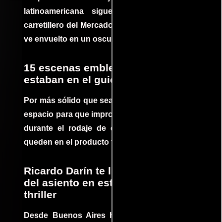
latinoamericana sigue la historia de un
carretillero del Mercado 4 de Asunción que se
ve envuelto en un oscuro mundo de crimen
15 escenas emblemáticas que no
estaban en el guion
Por más sólido que sea un guión siempre hay
espacio para que improvisaciones que se dan
durante el rodaje de determinadas escenas
queden en el producto final.
Ricardo Darín te llevará al borde
del asiento en este increíble
thriller
Desde Buenos Aires hasta el mundo, Tesis