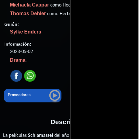
Michaela Caspar
como Hedi Deckert
Thomas Dehler
como Herbert
Guión:
Sylke Enders
Información:
2023-05-02
Drama
.
Proveedores
Descripción
Sylke
La películas
Schlamassel
del año 2023, está dirigida por