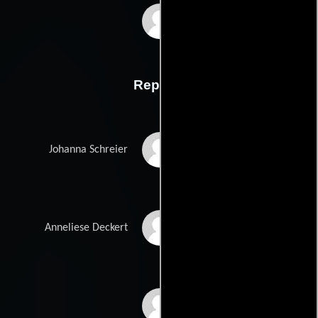
Sylke Enderss
Reparto
Mareike Beykirch
Johanna Schreier
Lore Stefanek
Anneliese Deckert
Hans Jürgen Alf