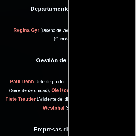
Departamento de vestuario
Regina Gyr
Liza von Dewitz
(Diseño de vestuario) y
(Guardarropa)
Gestión de producción
Paul Dehn
Thorsten Homberger
(Jefe de producción),
Ole Koehler
(Gerente de unidad),
(set manager assistent),
Fiete Treutler
Nancy
(Asistente del director de producción) y
Westphal
(set manager)
Empresas distribuidoras