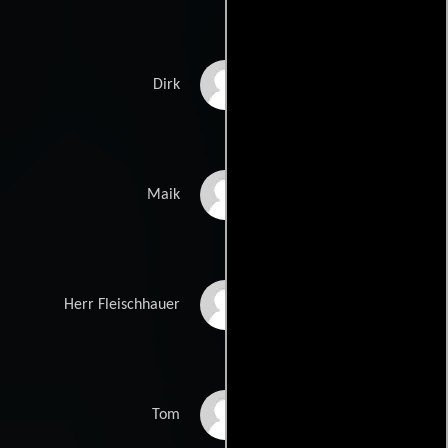
Leonardo Lukanow
Dirk
Tristan López
Maik
Kevin Mehmke
Herr Fleischhauer
Anton Petzold
Tom