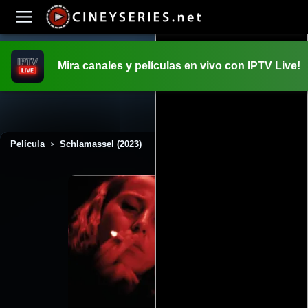
Mira canales y películas en vivo con IPTV Live!
INICIO
PELICULAS
Película
Schlamassel (2023)
>