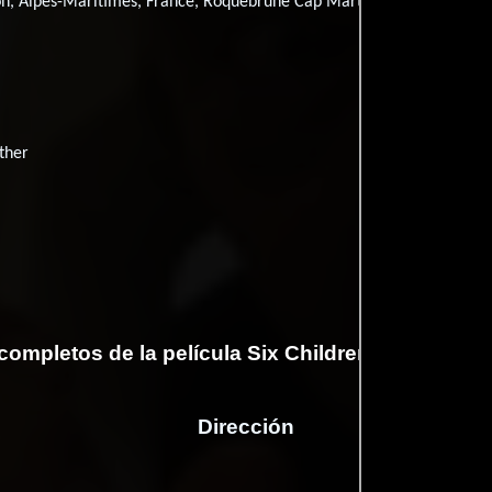
 Alpes-Maritimes, France, Roquebrune Cap Martin, Alpes-Maritimes
ther
completos de la película Six Children and One G
Dirección