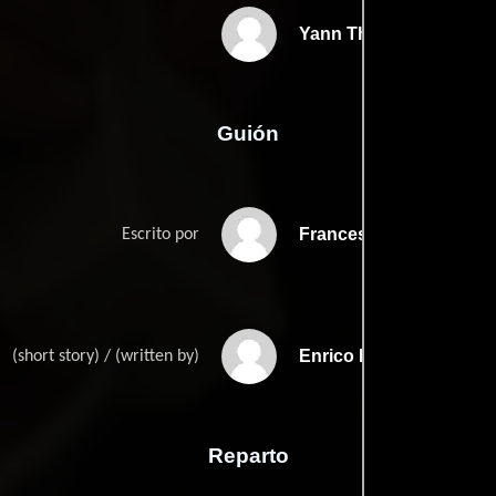
Yann Thomas
Guión
Francesco Malavendas
Escrito por
Enrico Pinoccis
(short story) / (written by)
Reparto