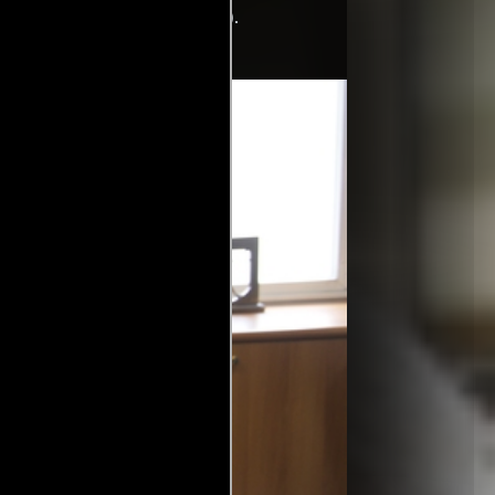
occi
((short story) / (written by)).