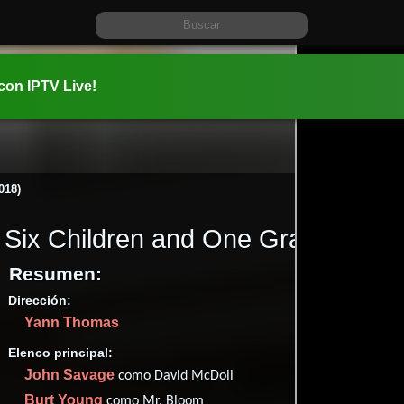
 con IPTV Live!
018)
Six Children and One Grandfather
Resumen:
Dirección:
Información:
Yann Thomas
2018-01-0
1h 45m (10
Elenco principal:
Familia
y
John Savage
como David McDoll
✮41
Burt Young
como Mr. Bloom