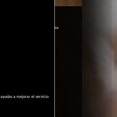
randfather?
películas
ogo de
y encuentra films
entre disponible
ayudas a mejorar el servicio