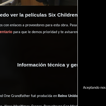
do ver la películas Six Children and One G
con enlaces a proveedores para esta obra. Pasa por nuestro catál
entario
para que le demos prioridad y te avisaremos cuando se encu
Información técnica y general
Aceptando nos 
and One Grandfather fué producida en
Reino Unido