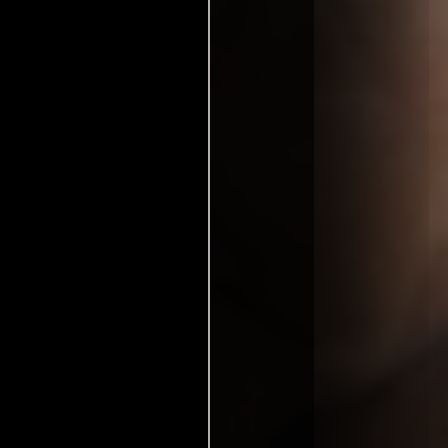
, France y Eze, France.
randfather