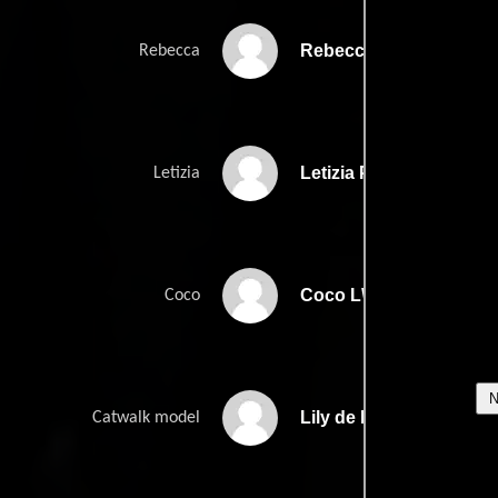
Rebecca Pinocci
Rebecca
Letizia Pinocci
Letizia
Coco L\'Heureux
Coco
Lily de La Hosseraye
Catwalk model