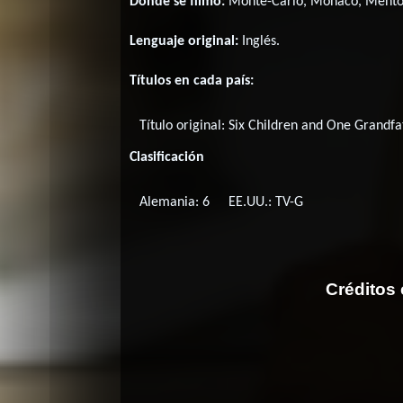
Donde se filmó:
Monte-Carlo, Monaco, Menton,
Lenguaje original:
Inglés
.
Títulos en cada país:
Título original:
Six Children and One Grandfa
Clasificación
Alemania: 6
EE.UU.: TV-G
Créditos 