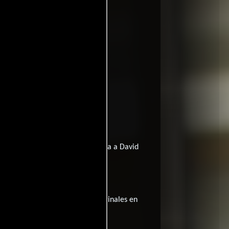
John Savage
or
quien interpreta a David
Rebecca Pinocci
ean Pierre y
sta película tiene diálogos originales en