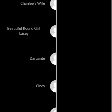
Sayuri Maekawa
Chanlee's Wife
Beautiful Round Girl
Lacey Mael
Lacey
Vixen Magdalene
Danzante
Jenna McCombie
Cindy