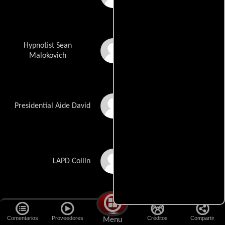
Hypnotist Sean
Riel Paley
Malokovich
David Paulson
Presidential Aide David
Collin Pelton
LAPD Collin
Ian Pfister
Presidential Aide Ian
Comentarios
Proveedores
Créditos
Compartir
Menu