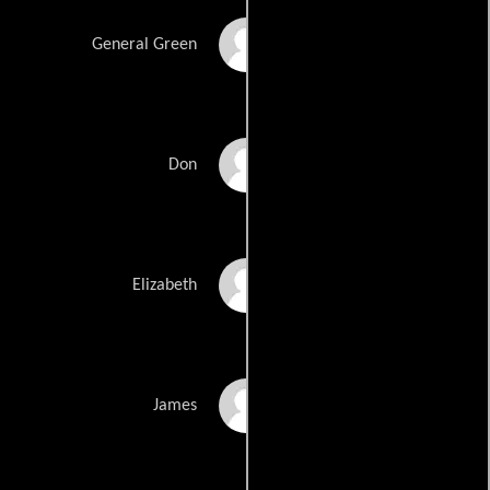
Howard Paley
General Green
Larry Marko
Don
Marlene Mc'Cohen
Elizabeth
Jason Ciok
James