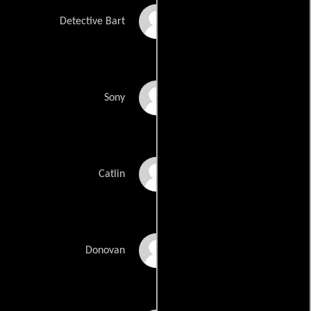
Bart Leenders
Detective Bart
Steve Lentz
Sony
Catlin J. Lovejoy
Catlin
Donovan Lovejoy
Donovan