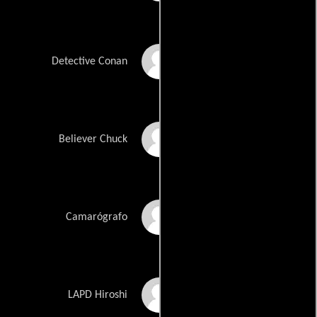
Francisco Gomez
Detective Conan
Allala
Anthony Granados
Believer Chuck
Josh Green
Camarógrafo
Sterling Greene
LAPD Hiroshi