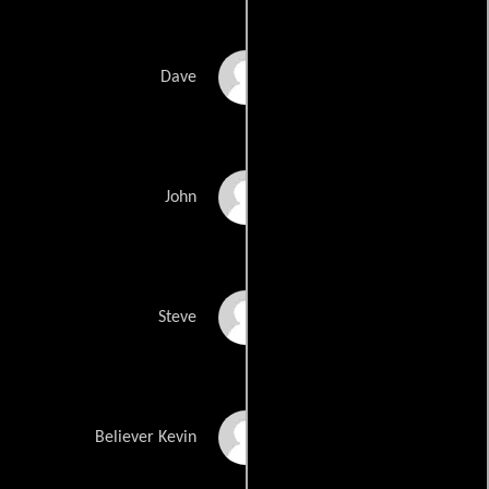
Dave Huber
Dave
John Humphrey
John
Steven Ioakim
Steve
Kevin Farias
Believer Kevin