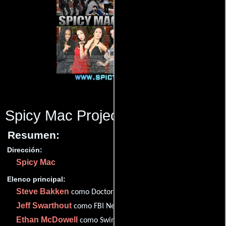
Spicy Mac Project
(2009)
Resumen:
Dirección:
Spicy Mac
Elenco principal:
Steve Bakken
como Doctor Jack Cleverland
Jeff Swarthout
como FBI Negotiator John James
Ethan McDowell
como Swimmer Arnold Seymour Wilson