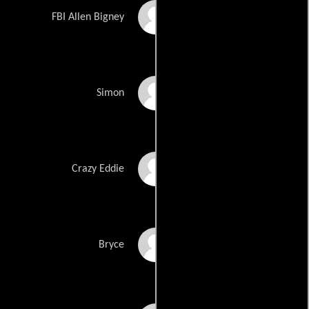
Allen Bigney
FBI Allen Bigney
Garrett Brawith
Simon
Brandon Brendel
Crazy Eddie
Marquessa Bryce
Bryce