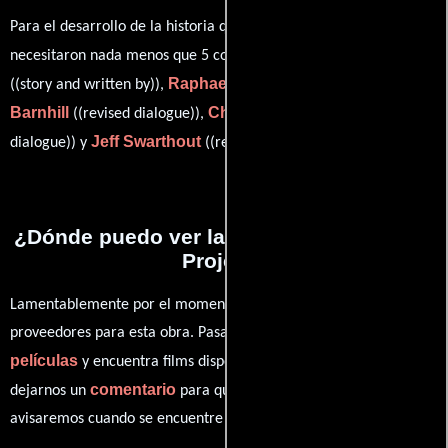
Para el desarrollo de la historia que cuenta esta obra, se
Spicy Mac
necesitaron nada menos que 5 colaboraciones.
Raphaello
Dan
((story and written by)),
((co-written by)),
Barnhill
Christopher Corbin
((revised dialogue)),
((revised
Jeff Swarthout
dialogue)) y
((revised dialogue)).
¿Dónde puedo ver la películas Spicy Mac
Project?
Lamentablemente por el momento no contamos con enlaces a
proveedores para esta obra. Pasa por nuestro catálogo de
películas
y encuentra films disponibles. También puedes
comentario
dejarnos un
para que le demos prioridad y te
avisaremos cuando se encuentre disponible