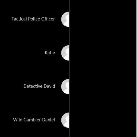
Joseph Anthony Jette
Tactical Police Officer
Katie May Johnson
Katie
David Earle Jones
Detective David
Daniel Josev
Wild Gambler Daniel