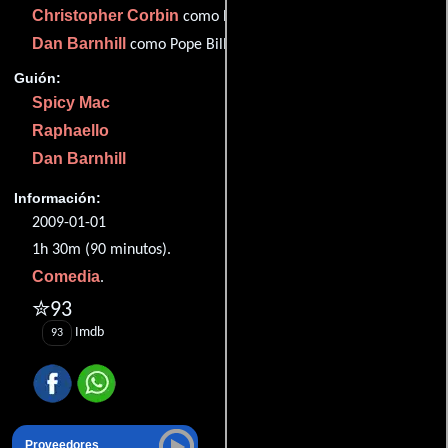
Christopher Corbin
como Boxer Miky Gordon
Dan Barnhill
como Pope Billy Williams
Guión:
Spicy Mac
Raphaello
Dan Barnhill
Información:
2009-01-01
1h 30m (90 minutos).
Comedia
.
✮93
Imdb
93
Proveedores