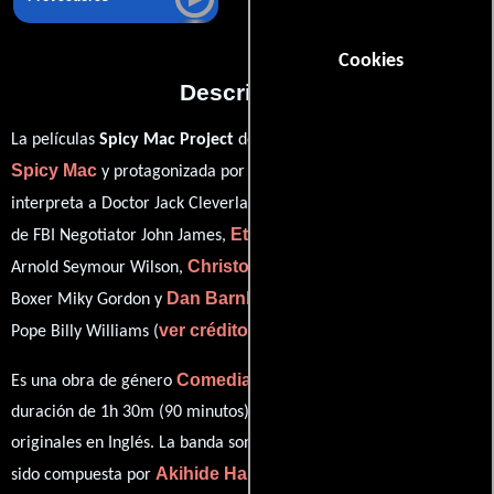
Cookies
Descripción
La películas
Spicy Mac Project
del año 2009, está dirigida por
Spicy Mac
Steve Bakken
y protagonizada por
quien
Jeff Swarthout
interpreta a Doctor Jack Cleverland,
en el papel
Ethan McDowell
de FBI Negotiator John James,
como Swimmer
Christopher Corbin
Arnold Seymour Wilson,
personificando a
Dan Barnhill
Boxer Miky Gordon y
desempeñando el papel de
ver créditos completos
Pope Billy Williams (
).
Comedia
Es una obra de género
producida en EE.UU.. Con una
duración de 1h 30m (90 minutos), esta película tiene diálogos
originales en
Inglés
. La banda sonora para esta producción ha
Akihide Hara
sido compuesta por
.