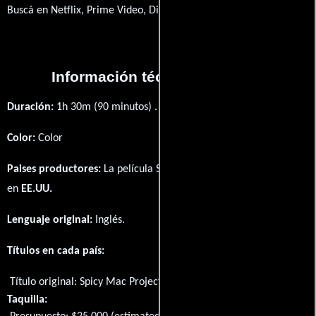
Buscá en Netflix, Prime Video, Disney+
Información técnica y general
Duración:
1h 30m (90 minutos) .
Color:
Color
Paises productores:
La película Spicy Mac Project fué producida
en
EE.UU.
Lenguaje original:
Inglés
.
Títulos en cada país:
Título original:
Spicy Mac Project
Taquilla: