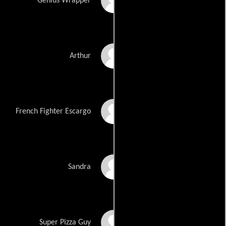
J. Cole
Genius Wrapper
Arthur Crenshaw
Arthur
Emmanuel Delcour
French Fighter Escargo
Aubrey Dickinson
Sandra
David Dortch
Super Pizza Guy