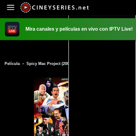
Mira canales y películas en vivo con IPTV Live!
INICIO
PELICULAS
Película
Spicy Mac Project (2009)
>