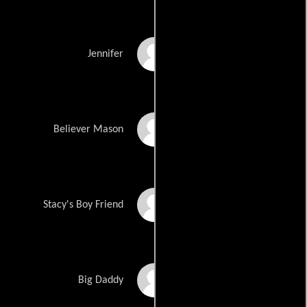
Alexandra
Jennifer
Guerineaud
Mason Hallberg
Believer Mason
Pascal Henault
Stacy's Boy Friend
Robert Hogan
Big Daddy