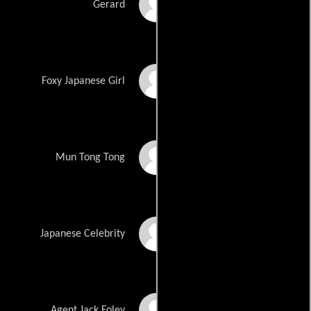
Gerard McMurray
Gerard
K. Megumi
Foxy Japanese Girl
Yamato Miura
Mun Tong Tong
Nae
Japanese Celebrity
Michael Nagel
Agent Jack Foley