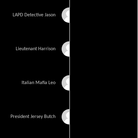
Charles Pacello
LAPD Detective Jason
Jami Philbrick
Lieutenant Harrison
Samson Ghaffary
Italian Mafia Leo
Tony Cronin
President Jersey Butch