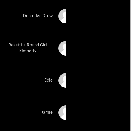
Drew Kartchner
Detective Drew
Beautiful Round Girl
Kim Kendall
Kimberly
Randell King
Edie
Ray King
Jamie