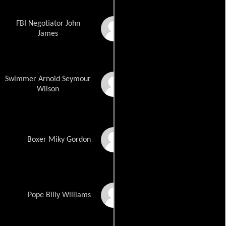
FBI Negotiator John
Jeff Swarthout
James
Swimmer Arnold Seymour
Ethan McDowell
Wilson
Christopher Corbin
Boxer Miky Gordon
Dan Barnhill
Pope Billy Williams