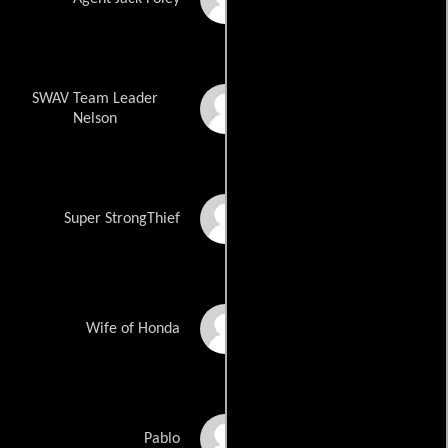
SWAV Team Leader
Chad Nell
Nelson
Rob O\'Brien
Super StrongThief
Satomi Okuno
Wife of Honda
Sy Ozcan
Pablo