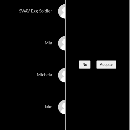
Morten Kublick
SWAV Egg Soldier
Mia Lange
Mia
No
Aceptar
Michaela Lange
Michela
Julian Lee
Jake