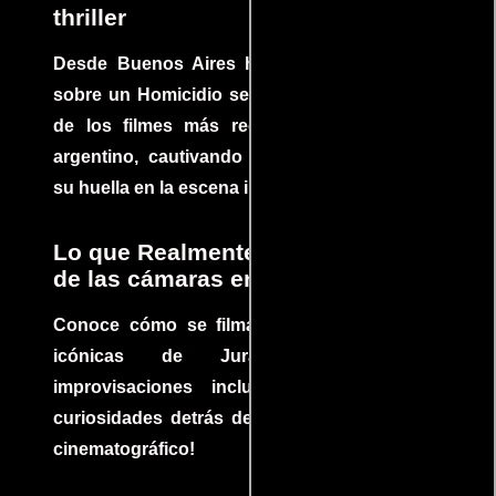
thriller
Desde Buenos Aires hasta el mundo, Tesis
sobre un Homicidio se ha convertido en uno
de los filmes más recomendados del cine
argentino, cautivando audiencias y dejando
su huella en la escena internacional.
Lo que Realmente Sucedió detrás
de las cámaras en Jurassic Park
Conoce cómo se filmaron algunas escenas
icónicas de Jurassic Park, con
improvisaciones incluidas. ¡Descubre las
curiosidades detrás del rodaje de un clásico
cinematográfico!