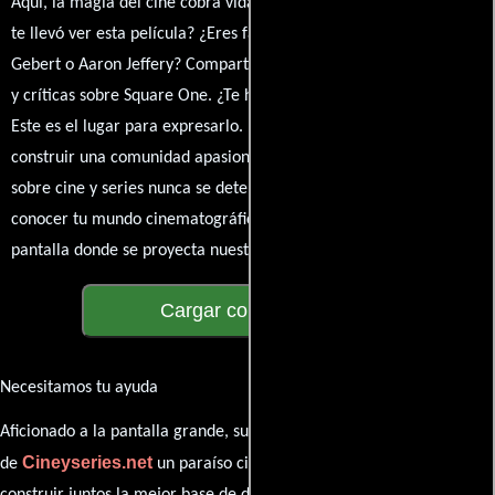
Aquí, la magia del cine cobra vida a través de tus opiniones. ¿Qué
te llevó ver esta película? ¿Eres fan de Robert Herbert, Teo
Gebert o Aaron Jeffery? Comparte tus pensamientos, emociones
y críticas sobre Square One. ¿Te hizo reír, llorar o reflexionar?
Este es el lugar para expresarlo. ¡No te guardes nada! Queremos
construir una comunidad apasionada donde la conversación
sobre cine y series nunca se detenga. Únete a la charla y déjanos
conocer tu mundo cinematográfico. ¡Los comentarios son la
pantalla donde se proyecta nuestra diversidad de opiniones!
Cargar comentarios
Necesitamos tu ayuda
Aficionado a la pantalla grande, su participación es clave para hacer
Cineyseries.net
de
un paraíso cinéfilo completo. Queremos