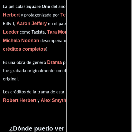
Robert
La películas
Square One
del año 1997, está dirigida por
Herbert
Teo Gebert
y protagonizada por
quien interpreta a
Aaron Jeffery
Stephen
Billy T,
en el papel de Jeremy Hostick,
Leeder
Tara Morice
como Taxista,
personificando a Margot y
Michela Noonan
ver
desempeñando el papel de Vicky (
créditos completos
).
Drama
Es una obra de género
producida en Australia. Esta obra
fue grabada originalmente con dialogos en
Inglés
en su audio
original.
Los créditos de la trama de esta historia están divididos entre
Robert Herbert
Alex Smyth
y
.
¿Dónde puedo ver la películas Square