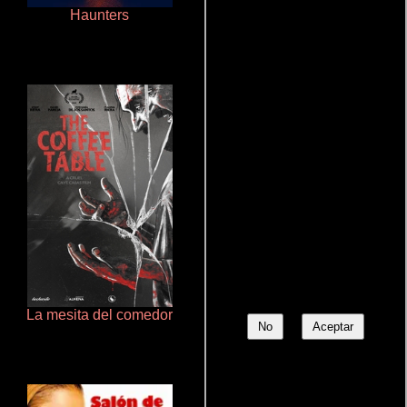
Haunters
Crimen sin perdón
La mesita del comedor
Rico o muerto
No
Aceptar