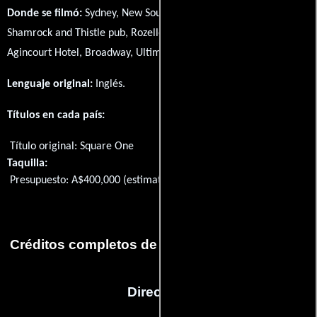
Donde se filmó:
Sydney, New South Wales, Australia, Rose,
Shamrock and Thistle pub, Rozelle, New South Wales, Australia y
Agincourt Hotel, Broadway, Ultimo, New South Wales, Australia.
Lenguaje original:
Inglés
.
Títulos en cada país:
Título original:
Square One
Taquilla:
Presupuesto: A$400,000 (estimated)
Créditos completos de la película Square One
Dirección