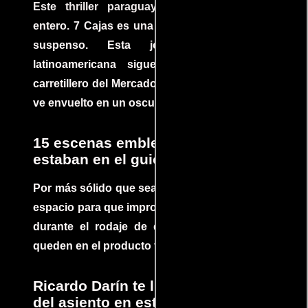
Este thriller paraguayo cautivó al mundo
entero. 7 Cajas es una explosión de acción y
suspenso. Esta joya cinematográfica
latinoamericana sigue la historia de un
carretillero del Mercado 4 de Asunción que se
ve envuelto en un oscuro mundo de crimen
15 escenas emblemáticas que no
estaban en el guion
Por más sólido que sea un guión siempre hay
espacio para que improvisaciones que se dan
durante el rodaje de determinadas escenas
queden en el producto final.
Ricardo Darín te llevará al borde
del asiento en este increíble