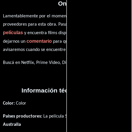
One?
Lamentablemente por el momento no contamos con enlaces a
proveedores para esta obra. Pasa por nuestro catálogo de
películas
y encuentra films disponibles. También puedes
comentario
dejarnos un
para que le demos prioridad y te
avisaremos cuando se encuentre disponible
Buscá en Netflix, Prime Video, Disney+
Información técnica y general
Color:
Color
Paises productores:
La película Square One fué producida en
Australia