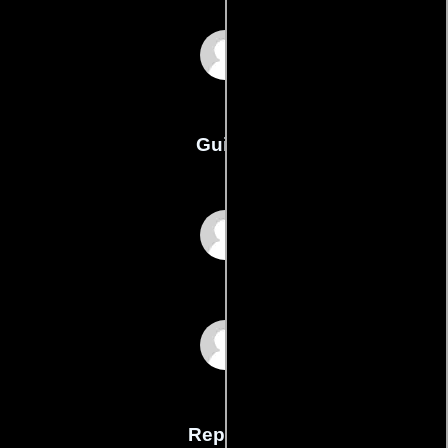
Robert Herbert
Guión
Robert Herberts
Alex Smyths
Reparto