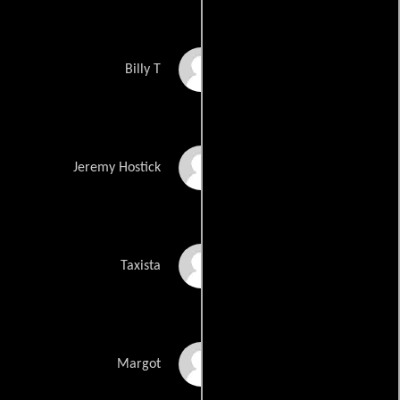
Teo Gebert
Billy T
Aaron Jeffery
Jeremy Hostick
Stephen Leeder
Taxista
Tara Morice
Margot