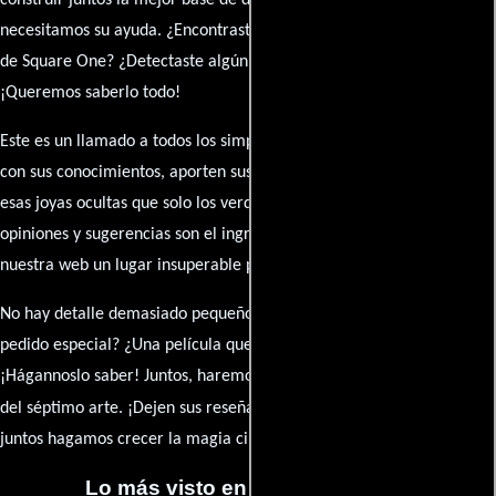
construir juntos la mejor base de datos cinematográfica, pero
necesitamos su ayuda. ¿Encontraste algún dato faltante en la ficha
de Square One? ¿Detectaste algún error en la sinopsis o el elenco?
¡Queremos saberlo todo!
Este es un llamado a todos los simpatizantes del cine: contribuyan
con sus conocimientos, aporten sus descubrimientos y compartan
esas joyas ocultas que solo los verdaderos fanáticos conocen. Sus
opiniones y sugerencias son el ingrediente secreto que hará de
nuestra web un lugar insuperable para los amantes del celuloide.
No hay detalle demasiado pequeño ni opinión insignificante. ¿Algún
pedido especial? ¿Una película que sueñas con ver reseñada?
¡Hágannoslo saber! Juntos, haremos de esta comunidad el epicentro
caja de comentarios
del séptimo arte. ¡Dejen sus reseña en la
y
juntos hagamos crecer la magia cinematográfica!
Lo más visto en Cineyseries.net