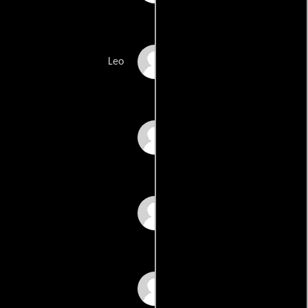
Lazar Ristovski
Leo
Dobrila Sokica
Lidija Stevanovic
Snezana Visnjic