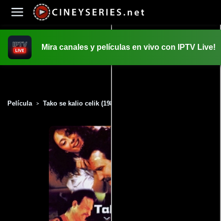
Mira canales y películas en vivo con IPTV Live!
INICIO
PELICULAS
Película
Tako se kalio celik (1988)
>