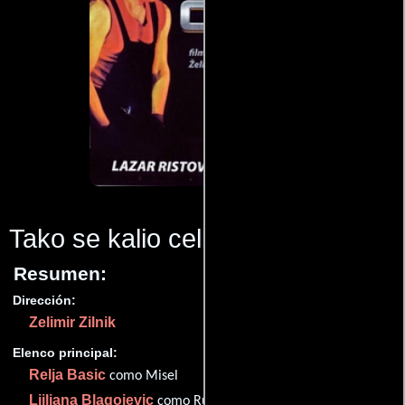
Tako se kalio celik
(1988)
Resumen:
Dirección:
Zelimir Zilnik
Elenco principal:
Relja Basic
como Misel
Ljiljana Blagojevic
como Ruza