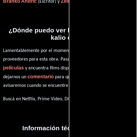
Branko Andric
Zelimir Zilnik
(Escritor) y
(Escritor).
¿Dónde puedo ver la películas Tako se
kalio celik?
Lamentablemente por el momento no contamos con enlaces a
proveedores para esta obra. Pasa por nuestro catálogo de
películas
y encuentra films disponibles. También puedes
comentario
dejarnos un
para que le demos prioridad y te
avisaremos cuando se encuentre disponible
Buscá en Netflix, Prime Video, Disney+
Información técnica y general