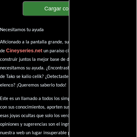
Cargar comentarios
Necesitamos tu ayuda
Aficionado a la pantalla grande, su participación es clave para hacer
Cineyseries.net
de
un paraíso cinéfilo completo. Queremos
construir juntos la mejor base de datos cinematográfica, pero
necesitamos su ayuda. ¿Encontraste algún dato faltante en la ficha
de Tako se kalio celik? ¿Detectaste algún error en la sinopsis o el
elenco? ¡Queremos saberlo todo!
Este es un llamado a todos los simpatizantes del cine: contribuyan
con sus conocimientos, aporten sus descubrimientos y compartan
esas joyas ocultas que solo los verdaderos fanáticos conocen. Sus
opiniones y sugerencias son el ingrediente secreto que hará de
nuestra web un lugar insuperable para los amantes del celuloide.