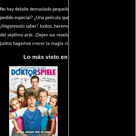
No hay detalle demasiado pequeño ni opinión insignificante. ¿Algún
pedido especial? ¿Una película que sueñas con ver reseñada?
¡Hágannoslo saber! Juntos, haremos de esta comunidad el epicentro
caja de comentarios
del séptimo arte. ¡Dejen sus reseña en la
y
juntos hagamos crecer la magia cinematográfica!
Lo más visto en Cineyseries.net