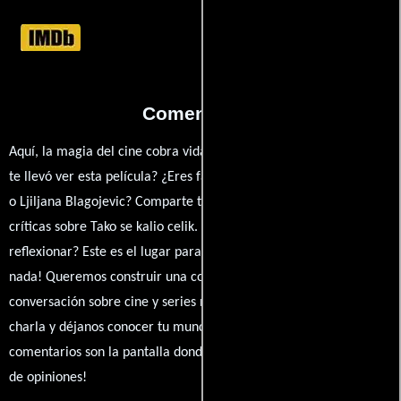
Comentarios
Aquí, la magia del cine cobra vida a través de tus opiniones. ¿Qué
te llevó ver esta película? ¿Eres fan de Zelimir Zilnik, Relja Basic
o Ljiljana Blagojevic? Comparte tus pensamientos, emociones y
críticas sobre Tako se kalio celik. ¿Te hizo reír, llorar o
reflexionar? Este es el lugar para expresarlo. ¡No te guardes
nada! Queremos construir una comunidad apasionada donde la
conversación sobre cine y series nunca se detenga. Únete a la
charla y déjanos conocer tu mundo cinematográfico. ¡Los
comentarios son la pantalla donde se proyecta nuestra diversidad
de opiniones!