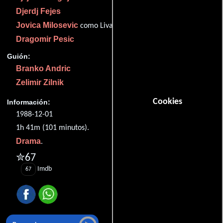
Djerdj Fejes
Jovica Milosevic
como Livac
Dragomir Pesic
Guión:
Branko Andric
Zelimir Zilnik
Cookies
Información:
1988-12-01
1h 41m (101 minutos).
Drama
.
✮67
Imdb
67