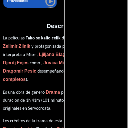
Proveedores
Descripción
La películas
Tako se kalio celik
del año 1988, está dirigida por
Zelimir Zilnik
Relja Basic
y protagonizada por
quien
Ljiljana Blagojevic
interpreta a Misel,
en el papel de Ruza,
Djerdj Fejes
Jovica Milosevic
como ,
personificando a Livac y
Dragomir Pesic
ver créditos
desempeñando el papel de (
completos
).
Drama
Es una obra de género
producida en Yugoslavia. Con una
duración de 1h 41m (101 minutos), esta película tiene diálogos
originales en
Servocroata
.
Los créditos de la trama de esta historia están divididos entre