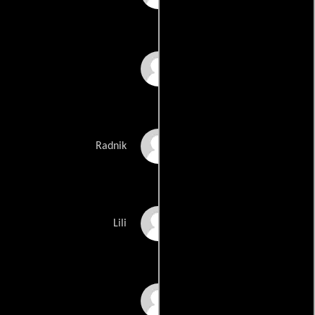
Dragomir Pesic
Mihajlo Pleskonjic
Radnik
Tatjana Pujin
Lili
Jovan Ristovski