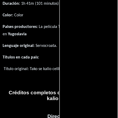
Duración:
1h 41m (101 minutos) .
Color:
Color
Paises productores:
La película Tako se kalio celik fué producida
en
Yugoslavia
Lenguaje original:
Servocroata
.
Títulos en cada país:
Título original:
Tako se kalio celik
Créditos completos de la película Tako se
kalio celik
Dirección