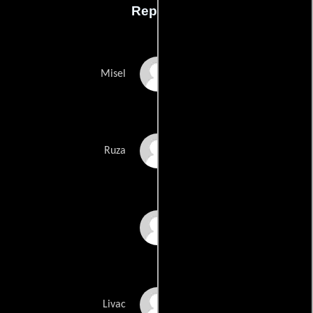
Reparto
Relja Basic
Misel
Ljiljana Blagojevic
Ruza
Djerdj Fejes
Jovica Milosevic
Livac