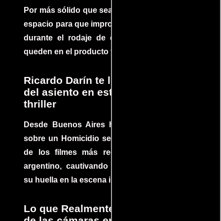
Por más sólido que sea un guión siempre hay
espacio para que improvisaciones que se dan
durante el rodaje de determinadas escenas
queden en el producto final.
Ricardo Darín te llevará al borde
del asiento en este increíble
thriller
Desde Buenos Aires hasta el mundo, Tesis
sobre un Homicidio se ha convertido en uno
de los filmes más recomendados del cine
argentino, cautivando audiencias y dejando
su huella en la escena internacional.
Lo que Realmente Sucedió detrás
de las cámaras en Jurassic Park