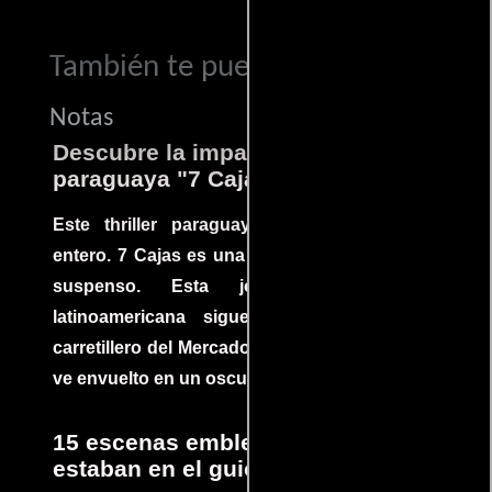
También te puede interesar...
Notas
Descubre la impactante película
paraguaya "7 Cajas"
Este thriller paraguayo cautivó al mundo
entero. 7 Cajas es una explosión de acción y
suspenso. Esta joya cinematográfica
latinoamericana sigue la historia de un
carretillero del Mercado 4 de Asunción que se
ve envuelto en un oscuro mundo de crimen
15 escenas emblemáticas que no
estaban en el guion