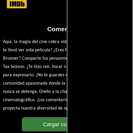
Comentarios
Aquí, la magia del cine cobra vida a través de tus opiniones. ¿Qué
te llevó ver esta película? ¿Eres fan de Tom Law, Beano o Fritz
Bronner? Comparte tus pensamientos, emociones y críticas sobre
Tax Season. ¿Te hizo reír, llorar o reflexionar? Este es el lugar
para expresarlo. ¡No te guardes nada! Queremos construir una
comunidad apasionada donde la conversación sobre cine y series
nunca se detenga. Únete a la charla y déjanos conocer tu mundo
cinematográfico. ¡Los comentarios son la pantalla donde se
proyecta nuestra diversidad de opiniones!
Cargar comentarios