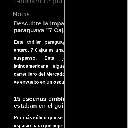
También te puede interesar...
Notas
Descubre la impactante película
paraguaya "7 Cajas"
Este thriller paraguayo cautivó al mundo
entero. 7 Cajas es una explosión de acción y
suspenso. Esta joya cinematográfica
latinoamericana sigue la historia de un
carretillero del Mercado 4 de Asunción que se
ve envuelto en un oscuro mundo de crimen
15 escenas emblemáticas que no
estaban en el guion
Por más sólido que sea un guión siempre hay
espacio para que improvisaciones que se dan