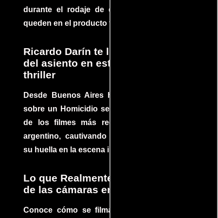
durante el rodaje de determinadas escenas
queden en el producto final.
Ricardo Darín te llevará al borde
del asiento en este increíble
thriller
Desde Buenos Aires hasta el mundo, Tesis
sobre un Homicidio se ha convertido en uno
de los filmes más recomendados del cine
argentino, cautivando audiencias y dejando
su huella en la escena internacional.
Lo que Realmente Sucedió detrás
de las cámaras en Jurassic Park
Conoce cómo se filmaron algunas escenas