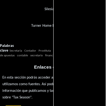
Silesia Film
Turner Home Entertainment
Palabras
clave
Secretaria
Contador
Prostituta
Narcotraficante
Actriz
Prostituta
Corr
de apuestas
contable
secretario
financieros
prostitutas
actriz
Enlaces externos
En esta sección podrás acceder a los recursos externos que
utilizamos como fuentes. Así podrás chequear toda la
información que publicamos y también ampliar tu conocimiento
sobre "Tax Season".