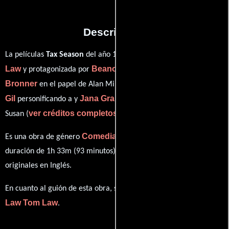
Descripción
Tom
La películas
Tax Season
del año 1989, está dirigida por
Law
Beano
Fritz
y protagonizada por
quien interpreta a Tony,
Bronner
Debi Fares
Jorge
en el papel de Alan Mills,
como ,
Gil
Jana Grant
personificando a y
desempeñando el papel de
ver créditos completos
Susan (
).
Comedia
Es una obra de género
producida en EE.UU.. Con una
duración de 1h 33m (93 minutos), esta película tiene diálogos
originales en
Inglés
.
Tom
En cuanto al guión de esta obra, se encuentra a cargo de
Law
Tom Law
.