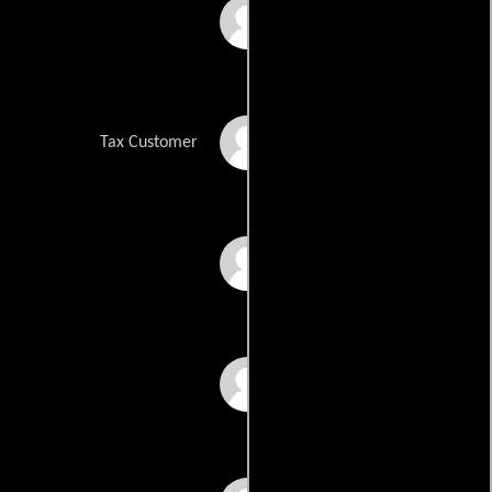
Patti Karr
Muneer Katchi
Tax Customer
Kathryn Knotts
Ken Letner