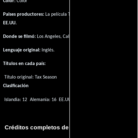
Color:
Color
Paises productores:
La película Tax Season fué producida en
EE.UU.
Donde se filmó:
Los Angeles, California, USA.
Lenguaje original:
Inglés
.
Títulos en cada país:
Título original:
Tax Season
Clasificación
Islandia: 12
Alemania: 16
EE.UU.: PG-13
Créditos completos de la película Tax Season