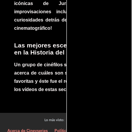
icónicas de Jurassic Park, con
improvisaciones incluidas. ¡Descubre las
curiosidades detrás del rodaje de un clásico
cinematográfico!
Las mejores escenas de acción
en la Historia del cine
Un grupo de cinéfilos se juntaron para debatir
acerca de cuáles son sus escenas de acción
favoritas y éste fue el resultado. No te pierdas
los vídeos de estas secuencias inolvidables.
Películas
Lo más visto:
Acerca de Cineyseries
Políticas de privacidad
Aviso Legal