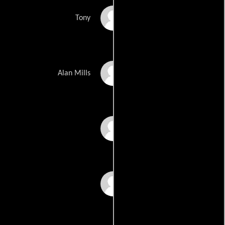
Beano
Tony
Fritz Bronner
Alan Mills
Debi Fares
Jorge Gil