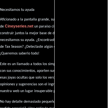
Necesitamos tu ayuda
Aficionado a la pantalla grande, su participación es clave para hacer
Cineyseries.net
de
un paraíso cinéfilo completo. Queremos
construir juntos la mejor base de datos cinematográfica, pero
necesitamos su ayuda. ¿Encontraste algún dato faltante en la ficha
de Tax Season? ¿Detectaste algún error en la sinopsis o el elenco?
¡Queremos saberlo todo!
Este es un llamado a todos los simpatizantes del cine: contribuyan
con sus conocimientos, aporten sus descubrimientos y compartan
esas joyas ocultas que solo los verdaderos fanáticos conocen. Sus
opiniones y sugerencias son el ingrediente secreto que hará de
nuestra web un lugar insuperable para los amantes del celuloide.
No hay detalle demasiado pequeño ni opinión insignificante. ¿Algún