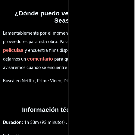
¿Dónde puedo ver la películas Tax
Season?
Lamentablemente por el momento no contamos con enlaces a
proveedores para esta obra. Pasa por nuestro catálogo de
películas
y encuentra films disponibles. También puedes
comentario
dejarnos un
para que le demos prioridad y te
avisaremos cuando se encuentre disponible
Buscá en Netflix, Prime Video, Disney+
Información técnica y general
Duración:
1h 33m (93 minutos) .