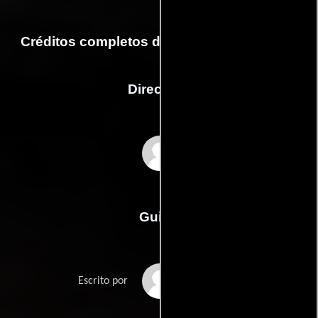
Créditos completos de la película The 24th
Dirección
Kevin Willmott
Guión
Kevin Willmotts
Escrito por