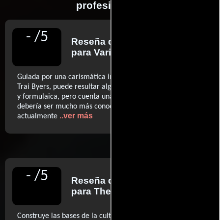
profesionales
-
/
5
Reseña de
Andrew Barker
para Variety
Guiada por una carismática interpretación por parte de
Trai Byers, puede resultar algo incómodamente didáctica
y formulaica, pero cuenta una historia muy relevante que
debería ser mucho más conocida de lo que es
..ver más
actualmente
-
/
5
Reseña de
Richard Brody
para The New Yorker
Construye las bases de la cultura negra como un