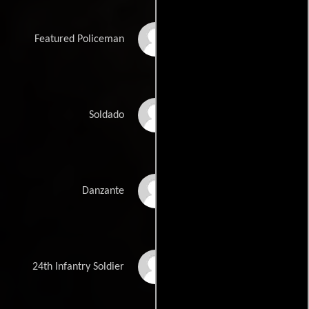
Ron Blake
Featured Policeman
Anthony Bryant
Soldado
Arve Byrd
Danzante
Anthony Carrasquillo
24th Infantry Soldier