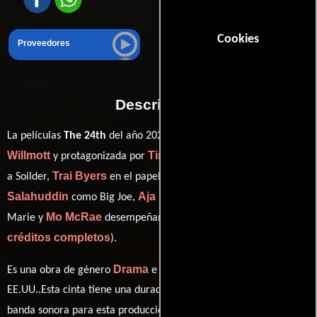
Cookies
Proveedores
Descripción
Kevin
La películas
The 24th
del año 2020, está dirigida por
Willmott
Timaine Bryant
y protagonizada por
quien interpreta
Trai Byers
Bashir
a Soilder,
en el papel de Boston,
Salahuddin
Aja Naomi King
como Big Joe,
personificando a
Mo McRae
ver
Marie y
desempeñando el papel de Walker (
créditos completos
).
Drama
Historia
Es una obra de género
e
producida en
EE.UU..Esta cinta tiene una duración de 1h 53m (113 minutos). La
Alex
banda sonora para esta producción ha sido compuesta por