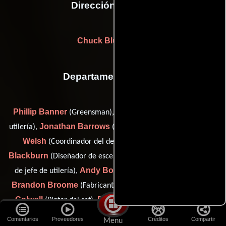
Dirección artística
Chuck Bludsworth
Departamento de arte
Phillip Banner
Jeffrey J. Barrows
(Greensman),
(Jefe de
Jonathan Barrows
Jen Berrio-
utilería),
(Jefe de la banda),
Welsh
Dee
(Coordinador del departamento artístico),
Blackburn
Shaun Bonner
(Diseñador de escena),
(Asistente
Andy Boswell
de jefe de utilería),
(buyer / set dec buyer),
Brandon Broome
Harmony Frye
(Fabricante de utilería),
Colwell
Richard Colwell
(Pintor del set),
(scenic charge),
Ronald Cook
Donell 'Trey'
(Fabricante de utilería),
Comentarios
Proveedores
Créditos
Compartir
Menu