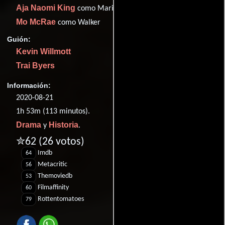
Aja Naomi King
como Marie
Mo McRae
como Walker
Guión:
Kevin Willmott
Trai Byers
Información:
2020-08-21
1h 53m (113 minutos).
Drama
Historia
y
.
✮62
(26 votos)
Imdb
64
Metacritic
56
Themoviedb
53
Filmaffinity
60
Rottentomatoes
79