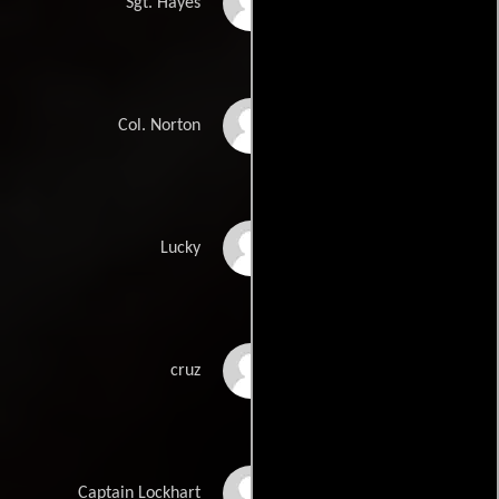
Mykelti Williamson
Sgt. Hayes
Thomas Haden
Col. Norton
Church
Lorenzo Yearby
Lucky
Cuyle Carvin
cruz
Jim Klock
Captain Lockhart