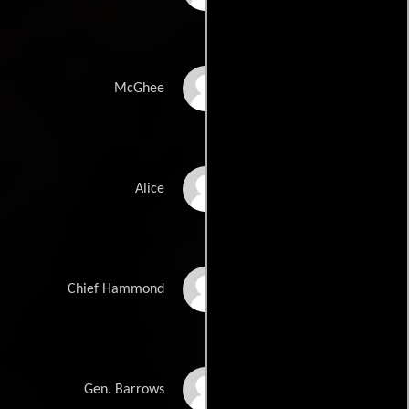
Tyshon Freeman
McGhee
Tanya Chisholm
Alice
Michael Rose
Chief Hammond
Bruce McKinnon
Gen. Barrows