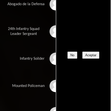
Christopher W. Norris
Abogado de la Defensa
24th Infantry Squad
W. Keith Scott
Leader Sergeant
No
Aceptar
Amen-Rah Searles
Infantry Soilder
D. Reride Smith
Mounted Policeman