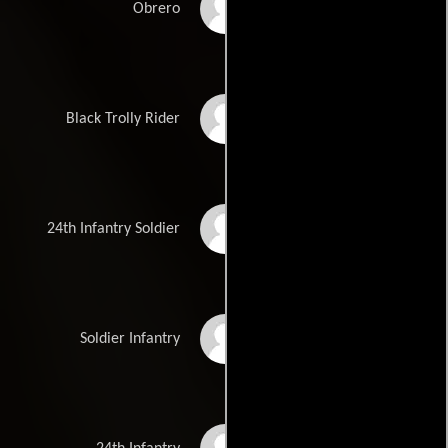
Charles Strickland
Obrero
Trey
Black Trolly Rider
Algernon Ward Jr.
24th Infantry Soldier
Edward Wiley
Soldier Infantry