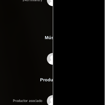
Rodney Williams
24th Infantry
Música
Alex Heffes
Producción
Brandy Byers
Productor asociado