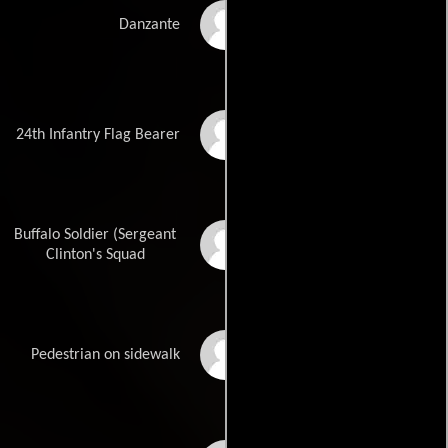
Amanda Medina
Danzante
Mickey Mikes
24th Infantry Flag Bearer
Buffalo Soldier (Sergeant
Duvale Murchison
Clinton's Squad
Donald Norris Jr.
Pedestrian on sidewalk