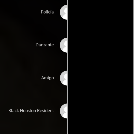
Keith D Dooley
Policía
Krystal Foggie
Danzante
Gardner
Carlos Heredia
Amigo
Quasheem D. Herring
Black Houston Resident