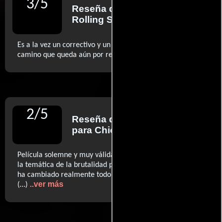
3
/
5
Reseña de
David Fear
para
Rolling Stone
Es a la vez un correctivo y un recordatorio de todo el
..ver más
camino que queda aún por recorrer (…)
2
/
5
Reseña de
Lindsey Bahr
para Chicago Tribune
Película solemne y muy válida por su manera de reflejar
la temática de la brutalidad policial y racial, y lo poco que
ha cambiado realmente todo a lo largo del último siglo
..ver más
(…)