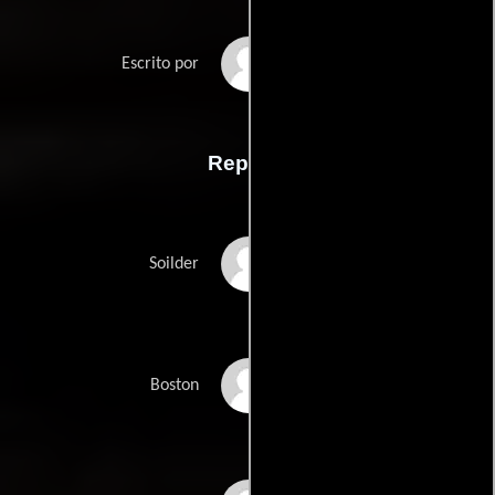
Trai Byerss
Escrito por
Reparto
Timaine Bryant
Soilder
Trai Byers
Boston