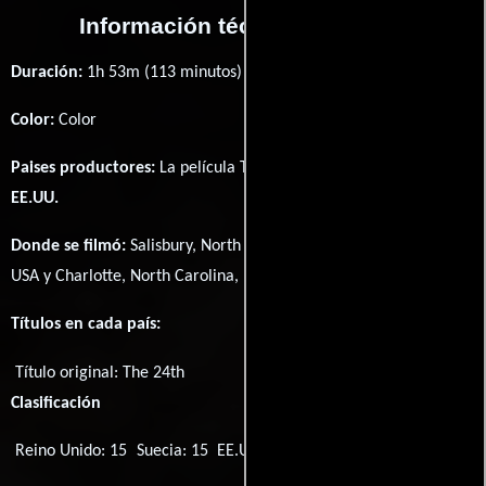
Información técnica y general
Duración:
1h 53m (113 minutos) .
Color:
Color
Paises productores:
La película The 24th fué producida en
EE.UU.
Donde se filmó:
Salisbury, North Carolina, USA, North Carolina,
USA y Charlotte, North Carolina, USA.
Títulos en cada país:
Título original:
The 24th
Clasificación
Reino Unido: 15
Suecia: 15
EE.UU.: TV-MA