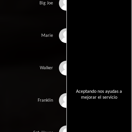
Bashir Salahuddin
Big Joe
Aja Naomi King
Marie
Mo McRae
Walker
Aceptando nos ayudas a
mejorar el servicio
Tosin Morohunfola
Franklin