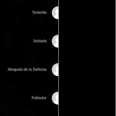
Chevy Lamont Cofield
Teniente
Arthur R. Collins Jr.
Soldado
David Crary
Abogado de la Defensa
Jessica Nicole
Poblador
Donoso