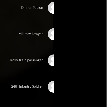
LaTesha Hines
Dinner Patron
Jeffrey Kimble
Military Lawyer
Donnelle Lipsey
Trolly train passenger
Ernest McKoy
24th Infantry Soldier