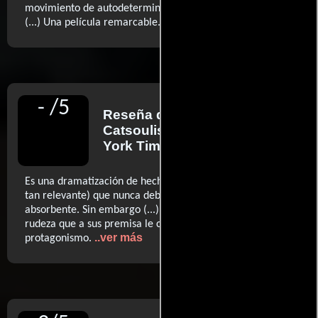
movimiento de autodeterminación y de autoafirmación
..ver más
(...) Una película remarcable.
-
/
5
Reseña de
Jeannette
Catsoulis
para The New
York Times
Es una dramatización de hechos reales tan interesante (y
tan relevante) que nunca debería ser algo menos que
absorbente. Sin embargo (...) expresa sus ideas con tanta
rudeza que a sus premisa le cuesta asumir el
..ver más
protagonismo.