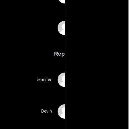
Ericson Justs
Reparto
Nicole Dionne
Jennifer
Caitlin Michael Riley
Devin