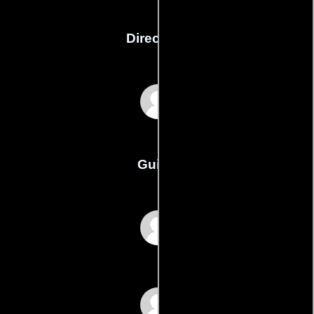
Dirección
Ericson Just
Guión
Allen T. Duartes
Andrew Harwoods