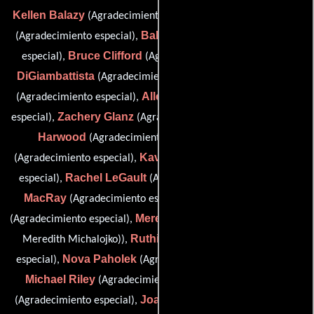
Kellen Balazy
Alexa Blackburn
(Agradecimiento especial),
Bahei Claggett
(Agradecimiento especial),
(Agradecimiento
Bruce Clifford
Mac
especial),
(Agradecimiento especial),
DiGiambattista
Nicole Dionne
(Agradecimiento especial),
Allen T. Duarte
(Agradecimiento especial),
(Agradecimiento
Zachery Glanz
Andrew
especial),
(Agradecimiento especial),
Harwood
Izzie Howell
(Agradecimiento especial),
Kavan Kardoza
(Agradecimiento especial),
(Agradecimiento
Rachel LeGault
Erik
especial),
(Agradecimiento especial),
MacRay
Elizabeth McElroy
(Agradecimiento especial),
Meredith Michal
(Agradecimiento especial),
(special thanks (as
Ruthie Ocampo
Meredith Michalojko)),
(Agradecimiento
Nova Paholek
Caitlin
especial),
(Agradecimiento especial),
Michael Riley
William Rust
(Agradecimiento especial),
Joanne Schaaf
(Agradecimiento especial),
(Agradecimiento