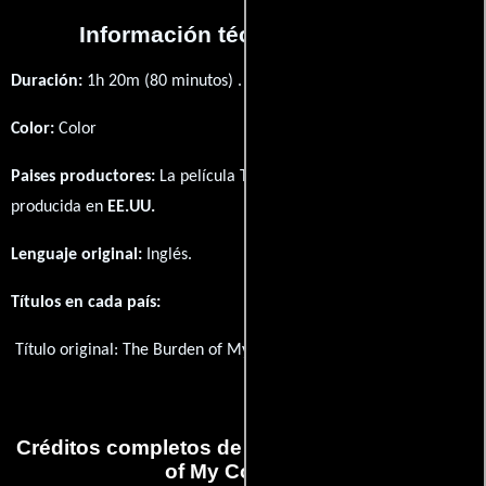
Información técnica y general
Duración:
1h 20m (80 minutos) .
Color:
Color
Paises productores:
La película The Burden of My Company fué
producida en
EE.UU.
Lenguaje original:
Inglés
.
Títulos en cada país:
Título original:
The Burden of My Company
Créditos completos de la película The Burden
of My Company