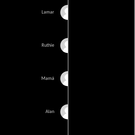
David Vereen Wright
Lamar
Ruthie Ocampo
Ruthie
Barbara Reboh
Mamá
Schader
Allen T. Duarte
Alan