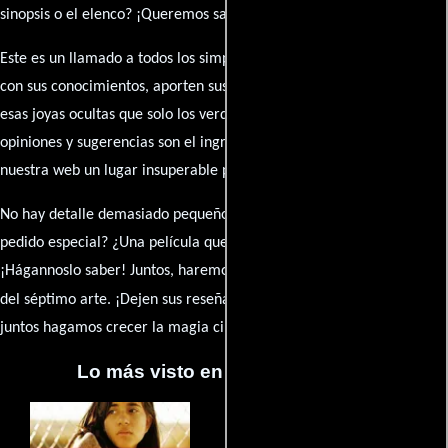
sinopsis o el elenco? ¡Queremos saberlo todo!
Este es un llamado a todos los simpatizantes del cine: contribuyan
con sus conocimientos, aporten sus descubrimientos y compartan
esas joyas ocultas que solo los verdaderos fanáticos conocen. Sus
opiniones y sugerencias son el ingrediente secreto que hará de
nuestra web un lugar insuperable para los amantes del celuloide.
No hay detalle demasiado pequeño ni opinión insignificante. ¿Algún
pedido especial? ¿Una película que sueñas con ver reseñada?
¡Hágannoslo saber! Juntos, haremos de esta comunidad el epicentro
caja de comentarios
del séptimo arte. ¡Dejen sus reseña en la
y
juntos hagamos crecer la magia cinematográfica!
Lo más visto en Cineyseries.net