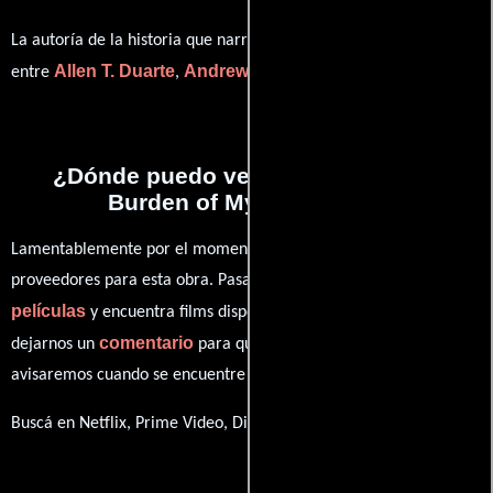
La autoría de la historia que narra esta obra está compartida
Allen T. Duarte
Andrew Harwood
Ericson Just
entre
,
y
.
¿Dónde puedo ver la películas The
Burden of My Company?
Lamentablemente por el momento no contamos con enlaces a
proveedores para esta obra. Pasa por nuestro catálogo de
películas
y encuentra films disponibles. También puedes
comentario
dejarnos un
para que le demos prioridad y te
avisaremos cuando se encuentre disponible
Buscá en Netflix, Prime Video, Disney+