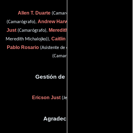
Allen T. Duarte
Zachery Glanz
(Camarógrafo),
Andrew Harwood
Ericson
(Camarógrafo),
(Camarógrafo),
Just
Meredith Michal
(Camarógrafo),
(camera operator (as
Caitlin Michael Riley
Meredith Michalojko)),
(Camarógrafo),
Pablo Rosario
Robin Van Auken
(Asistente de cámara) y
(Camarógrafo)
Gestión de producción
Ericson Just
(Jefe de producción)
Agradecimientos