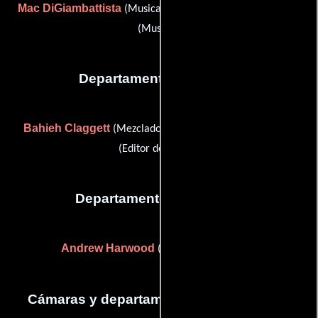
Mac DiGiambattista
Password Is Password
(Musical) y
(Musical)
Departamento de sonido
Bahieh Claggett
Ericson Just
(Mezclador de sonido) y
(Editor de sonido)
Departamento de editorial
Andrew Harwood
(Supervisor de editor)
Cámaras y departamento de electricidad