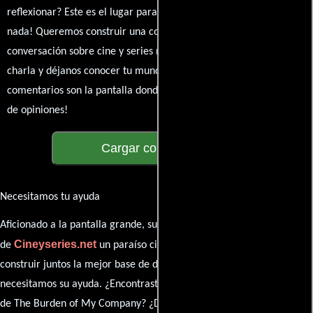
reflexionar? Este es el lugar para expresarlo. ¡No te guardes
nada! Queremos construir una comunidad apasionada donde la
conversación sobre cine y series nunca se detenga. Únete a la
charla y déjanos conocer tu mundo cinematográfico. ¡Los
comentarios son la pantalla donde se proyecta nuestra diversidad
de opiniones!
Cargar comentarios
Necesitamos tu ayuda
Aficionado a la pantalla grande, su participación es clave para hacer
Cineyseries.net
de
un paraíso cinéfilo completo. Queremos
construir juntos la mejor base de datos cinematográfica, pero
necesitamos su ayuda. ¿Encontraste algún dato faltante en la ficha
de The Burden of My Company? ¿Detectaste algún error en la