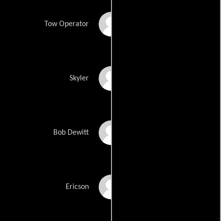
Bruce Clifford
Tow Operator
Meredith Michal
Skyler
Erik MacRay
Bob Dewitt
Ericson Just
Ericson