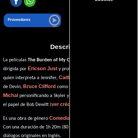
Proveedores
Descripción
La películas
The Burden of My Company
del año 2015, está
Ericson Just
Nicole Dionne
dirigida por
y protagonizada por
Caitlin Michael Riley
quien interpreta a Jennifer,
en el papel
Bruce Clifford
Meredith
de Devin,
como Tow Operator,
Michal
Erik MacRay
personificando a Skyler y
desempeñando
ver créditos completos
el papel de Bob Dewitt (
).
Comedia
Drama
Es una obra de género
y
producida en EE.UU..
Con una duración de 1h 20m (80 minutos), esta película tiene
diálogos originales en
Inglés
.