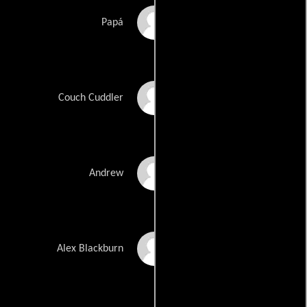
Randolph Engel
Papá
Schader
Izzie Howell
Couch Cuddler
Andrew Harwood
Andrew
Devin\'s Friend
Alex Blackburn