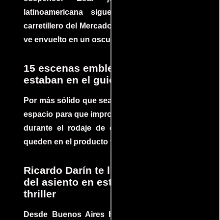
latinoamericana sigue la historia de un
carretillero del Mercado 4 de Asunción que se
ve envuelto en un oscuro mundo de crimen
15 escenas emblemáticas que no
estaban en el guion
Por más sólido que sea un guión siempre hay
espacio para que improvisaciones que se dan
durante el rodaje de determinadas escenas
queden en el producto final.
Ricardo Darín te llevará al borde
del asiento en este increíble
thriller
Desde Buenos Aires hasta el mundo, Tesis