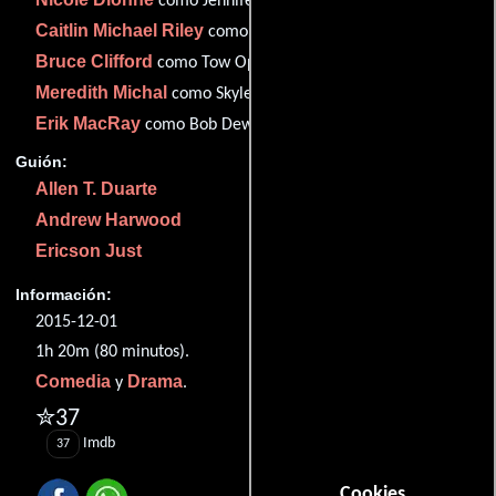
como Jennifer
Caitlin Michael Riley
como Devin
Bruce Clifford
como Tow Operator
Meredith Michal
como Skyler
Erik MacRay
como Bob Dewitt
Guión:
Allen T. Duarte
Andrew Harwood
Ericson Just
Información:
2015-12-01
1h 20m (80 minutos).
Comedia
Drama
y
.
✮37
Imdb
37
Cookies