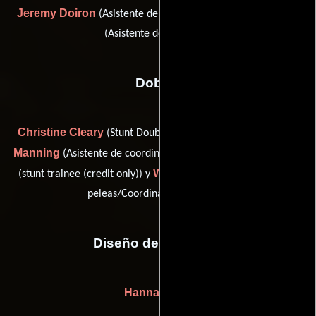
Jeremy Doiron
James Gilchrist
(Asistente de dirección) y
(Asistente de dirección)
Dobles
Christine Cleary
Carson
(Stunt Double: Nadia Alexander),
Manning
Alysia Topol
(Asistente de coordinador de dobles),
Wayne Wells
(stunt trainee (credit only)) y
(Coordinador de
peleas/Coordinador de dobles)
Diseño de vestuario
Hanna Puley