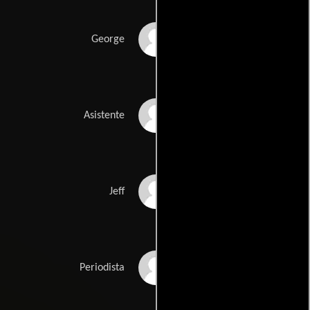
Scott Beaudin
George
John Blackwood
Asistente
Chris Farquhar
Jeff
Nneka Elliot
Periodista