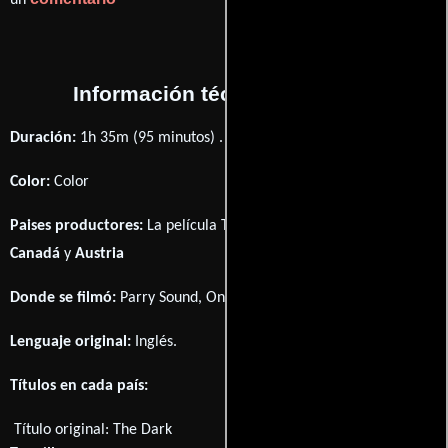
un
Información técnica y general
Duración:
1h 35m (95 minutos) .
Color:
Color
Paises productores:
La película The Dark fué producida en
Canadá
y
Austria
Donde se filmó:
Parry Sound, Ontario, Canada.
Lenguaje original:
Inglés
.
Títulos en cada país:
Título original:
The Dark