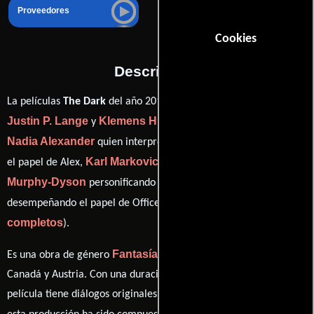
Proveedores
Cookies
Descripción
La películas
The Dark
del año 2018, está dirigida en conjunto por
Justin P. Lange
Klemens Hufnagl
y
y protagonizada por
Nadia Alexander
Toby Nichols
quien interpreta a Mina ,
en
Karl Markovics
Sarah
el papel de Alex,
como Josef Hofer,
Murphy-Dyson
Dan Beirne
personificando a Noreen y
ver créditos
desempeñando el papel de Officer Nate Stevens (
completos
).
Fantasía
Drama
Horror
Es una obra de género
,
y
producida en
Canadá y Austria. Con una duración de 1h 35m (95 minutos), esta
película tiene diálogos originales en
Inglés
. La banda sonora para
Iva Zabkar