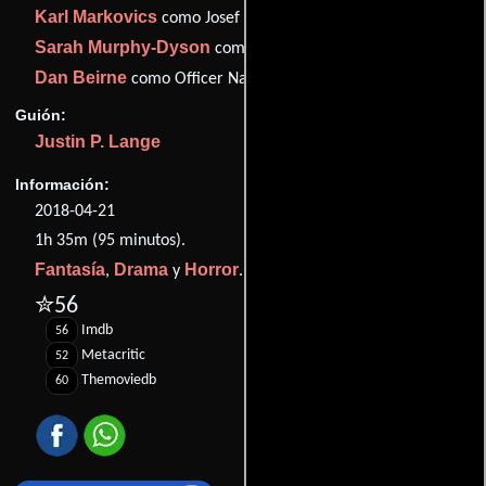
Karl Markovics
como Josef Hofer
Sarah Murphy-Dyson
como Noreen
Dan Beirne
como Officer Nate Stevens
Guión:
Justin P. Lange
Información:
2018-04-21
1h 35m (95 minutos).
Fantasía
Drama
Horror
,
y
.
✮56
Imdb
56
Metacritic
52
Themoviedb
60