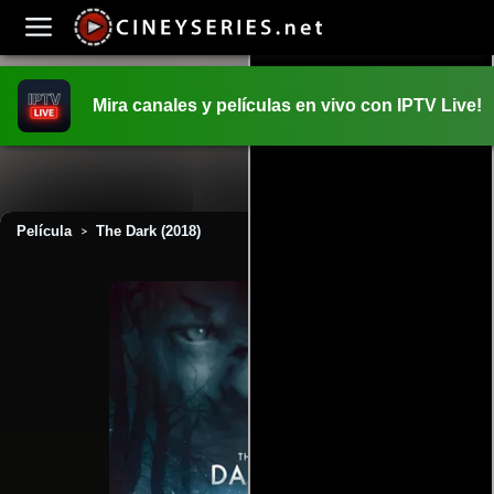
Mira canales y películas en vivo con IPTV Live!
INICIO
PELICULAS
Película
The Dark (2018)
>