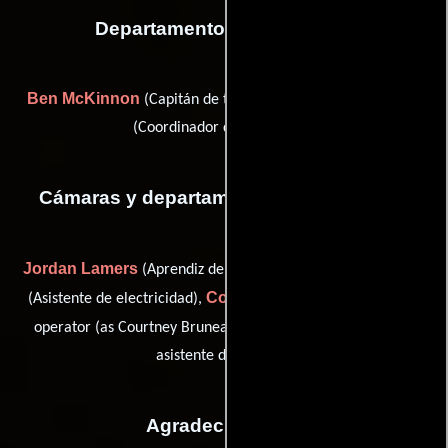
Departamento de transporte
Ben McKinnon
Roy Mckinnon
(Capitán de transporte) y
(Coordinador de transporte)
Cámaras y departamento de electricidad
Jordan Lamers
Chris Luciow
(Aprendiz de camarógrafo),
Courtney Bruneau
(Asistente de electricidad),
(generator
Boris Steiner
operator (as Courtney Bruneau)) y
(Primer
asistente de cámara)
Agradecimientos