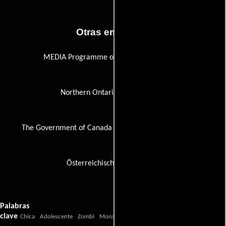
Otras empresas
MEDIA Programme of the European Union
Northern Ontario Heritage Fund
The Government of Canada Income Tax Credit Program
Österreichisches Filminstitut
Palabras
clave
Chica
Adolescente
Zombi
Monstruo
zombi
adolescentes
monstruo