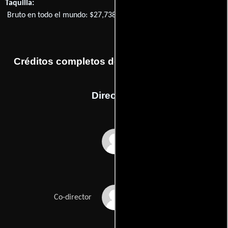
Taquilla:
Bruto en todo el mundo: $27,738
Créditos completos de la película The Dark
Dirección
Justin P. Lange
Klemens Hufnagl
Co-director