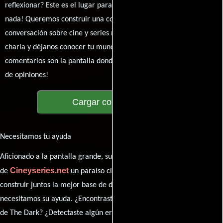
reflexionar? Este es el lugar para expresarlo. ¡No te guardes
nada! Queremos construir una comunidad apasionada donde la
conversación sobre cine y series nunca se detenga. Únete a la
charla y déjanos conocer tu mundo cinematográfico. ¡Los
comentarios son la pantalla donde se proyecta nuestra diversidad
de opiniones!
Cargar comentarios
Necesitamos tu ayuda
Aficionado a la pantalla grande, su participación es clave para hacer
Cineyseries.net
de
un paraíso cinéfilo completo. Queremos
construir juntos la mejor base de datos cinematográfica, pero
necesitamos su ayuda. ¿Encontraste algún dato faltante en la ficha
de The Dark? ¿Detectaste algún error en la sinopsis o el elenco?