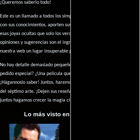
¡Queremos saberlo todo!
Este es un llamado a todos los simpatizantes del cine: contribuyan
con sus conocimientos, aporten sus descubrimientos y compartan
esas joyas ocultas que solo los verdaderos fanáticos conocen. Sus
opiniones y sugerencias son el ingrediente secreto que hará de
nuestra web un lugar insuperable para los amantes del celuloide.
No hay detalle demasiado pequeño ni opinión insignificante. ¿Algún
pedido especial? ¿Una película que sueñas con ver reseñada?
¡Hágannoslo saber! Juntos, haremos de esta comunidad el epicentro
caja de comentarios
del séptimo arte. ¡Dejen sus reseña en la
y
juntos hagamos crecer la magia cinematográfica!
Lo más visto en Cineyseries.net