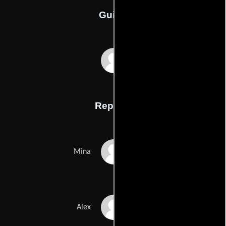
Guión
Justin P. Langes
Reparto
Nadia Alexander
Mina
Toby Nichols
Alex