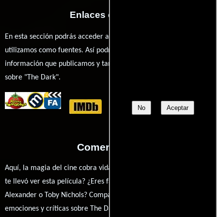
Enlaces externos
En esta sección podrás acceder a los recursos externos que
utilizamos como fuentes. Así podrás chequear toda la
información que publicamos y también ampliar tu conocimiento
sobre "The Dark".
No
Aceptar
Comentarios
Aquí, la magia del cine cobra vida a través de tus opiniones. ¿Qué
te llevó ver esta película? ¿Eres fan de Justin P. Lange, Nadia
Alexander o Toby Nichols? Comparte tus pensamientos,
emociones y críticas sobre The Dark. ¿Te hizo reír, llorar o