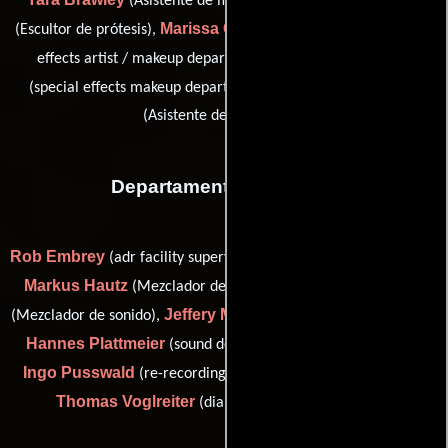
(Asistente de maquillaje),
Marissa Clemence
(Escultor de prótesis),
(key special makeup
Zane Knisely
effects artist / makeup department head),
Jewel Redlon
(special effects makeup department head) y
(Asistente de maquillaje)
Departamento de sonido
Rob Embrey
Jay Fisher
(adr facility supervisor),
(Mezcla adr),
Markus Hautz
James Lazarenko
(Mezclador de efectos),
Jeffery Magat
(Mezclador de sonido),
(Operador de micrófono),
Hannes Plattmeier
(sound designer / sound effects editor),
Ingo Pusswald
(re-recording mixer / sound effects editor) y
Thomas Voglreiter
(dialogue editor / foley artist)