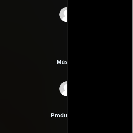
Alysia Topol
Música
Iva Zabkar
Producción