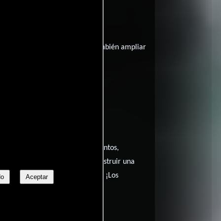
 información que publicamos y también ampliar
Verweyen,? Comparte tus pensamientos,
No te guardes nada! Queremos construir una
nocer tu mundo cinematográfico. ¡Los
No
Aceptar