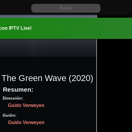
 con IPTV Live!
The Green Wave
(2020)
Resumen:
Dirección:
Información:
Guido Verweyen
2020-11-0
1h 16m (76
Guión:
Documen
Guido Verweyen
✮88