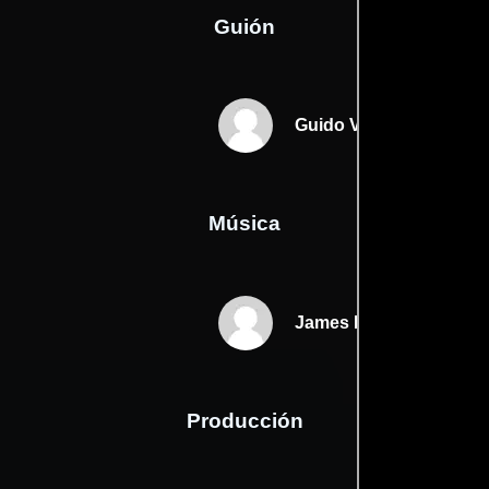
Guión
Guido Verweyens
Música
James Edward Barker
Producción