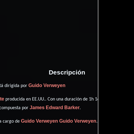
Imdb
88
Proveedores
Descripción
Guido Verweyen
tá dirigida por
te
producida en EE.UU.. Con una duración de 1h 16m (76 minutos), es
James Edward Barker
o compuesta por
.
Guido Verweyen
Guido Verweyen
 a cargo de
.