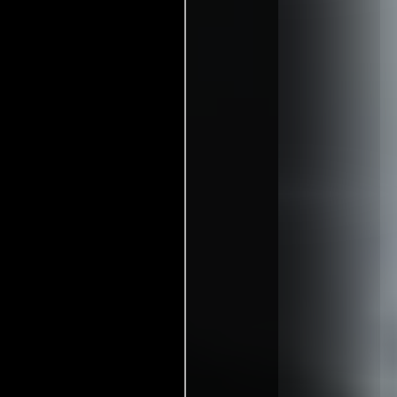
onido)