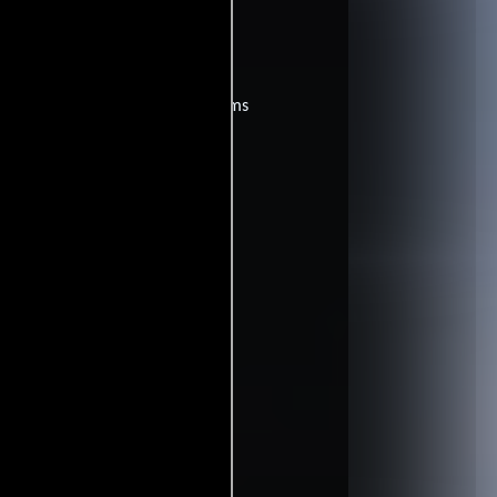
ve?
películas
ogo de
y encuentra films
entre disponible