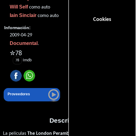
Will Self
como auto
Iain Sinclair
como auto
Cookies
Información:
2009-04-29
Documental
.
✮78
Imdb
78
Proveedores
Descripción
La películas
The London Perambulator
del año 2009, está