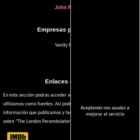
John Rogers
Empresas productoras
Vanity Projects
Enlaces externos
En esta sección podrás acceder a los recursos externos que
utilizamos como fuentes. Así podrás chequear toda la
Aceptando nos ayudas a
información que publicamos y también ampliar tu conocimiento
mejorar el servicio
sobre "The London Perambulator".