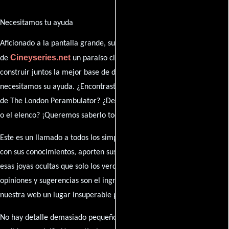
Necesitamos tu ayuda
Aficionado a la pantalla grande, su participación es clave para hacer
Cineyseries.net
de
un paraíso cinéfilo completo. Queremos
construir juntos la mejor base de datos cinematográfica, pero
necesitamos su ayuda. ¿Encontraste algún dato faltante en la ficha
de The London Perambulator? ¿Detectaste algún error en la sinopsis
o el elenco? ¡Queremos saberlo todo!
Este es un llamado a todos los simpatizantes del cine: contribuyan
con sus conocimientos, aporten sus descubrimientos y compartan
esas joyas ocultas que solo los verdaderos fanáticos conocen. Sus
opiniones y sugerencias son el ingrediente secreto que hará de
nuestra web un lugar insuperable para los amantes del celuloide.
No hay detalle demasiado pequeño ni opinión insignificante. ¿Algún