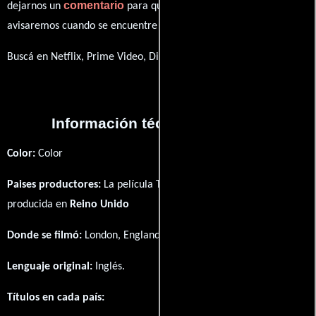
comentario
dejarnos un
para que le demos prioridad y te
avisaremos cuando se encuentre disponible
Buscá en Netflix, Prime Video, Disney+
Información técnica y general
Color:
Color
Paises productores:
La película The London Perambulator fué
producida en
Reino Unido
Donde se filmó:
London, England, UK.
Lenguaje original:
Inglés
.
Títulos en cada país: