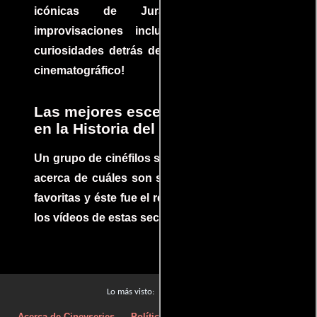
icónicas de Jurassic Park, con
improvisaciones incluidas. ¡Descubre las
curiosidades detrás del rodaje de un clásico
cinematográfico!
Las mejores escenas de acción
en la Historia del cine
Un grupo de cinéfilos se juntaron para debatir
acerca de cuáles son sus escenas de acción
favoritas y éste fue el resultado. No te pierdas
los vídeos de estas secuencias inolvidables.
Películas
Lo más visto:
Acerca de Cineyseries
Políticas de privacidad
Aviso Legal