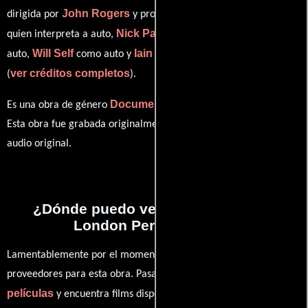
John Rogers
Russell Brand
dirigida por
y protagonizada por
Nick Papadimitriou
quien interpreta a auto,
en el papel de
Will Self
Iain Sinclair
auto,
como auto y
personificando a auto
ver créditos completos
(
).
Documental
Es una obra de género
producida en Reino Unido.
Esta obra fue grabada originalmente con dialogos en
Inglés
en su
audio original.
¿Dónde puedo ver la películas The
London Perambulator?
Lamentablemente por el momento no contamos con enlaces a
proveedores para esta obra. Pasa por nuestro catálogo de
películas
y encuentra films disponibles. También puedes