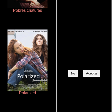
Pobres criaturas
Cualquiera menos tú
No
Aceptar
Polarized
Rico o muerto