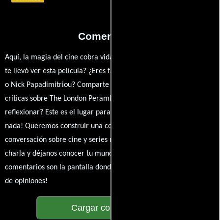
Comentarios
Aquí, la magia del cine cobra vida a través de tus opiniones. ¿Qué
te llevó ver esta película? ¿Eres fan de John Rogers, Russell Brand
o Nick Papadimitriou? Comparte tus pensamientos, emociones y
críticas sobre The London Perambulator. ¿Te hizo reír, llorar o
reflexionar? Este es el lugar para expresarlo. ¡No te guardes
nada! Queremos construir una comunidad apasionada donde la
conversación sobre cine y series nunca se detenga. Únete a la
charla y déjanos conocer tu mundo cinematográfico. ¡Los
comentarios son la pantalla donde se proyecta nuestra diversidad
de opiniones!
Cargar comentarios