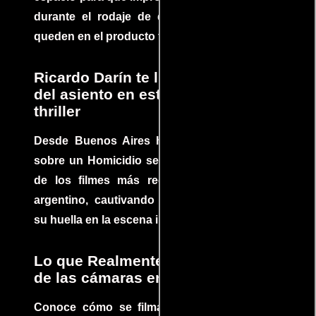
durante el rodaje de determinadas escenas
queden en el producto final.
Ricardo Darín te llevará al borde
del asiento en este increíble
thriller
Desde Buenos Aires hasta el mundo, Tesis
sobre un Homicidio se ha convertido en uno
de los filmes más recomendados del cine
argentino, cautivando audiencias y dejando
su huella en la escena internacional.
Lo que Realmente Sucedió detrás
de las cámaras en Jurassic Park
Conoce cómo se filmaron algunas escenas