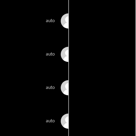
Russell Brand
auto
Nick Papadimitriou
auto
Will Self
auto
Iain Sinclair
auto