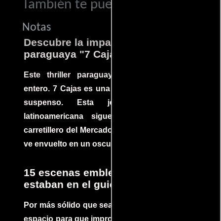
También te puede interesar...
Notas
Descubre la impactante película
paraguaya "7 Cajas"
Este thriller paraguayo cautivó al mundo
entero. 7 Cajas es una explosión de acción y
suspenso. Esta joya cinematográfica
latinoamericana sigue la historia de un
carretillero del Mercado 4 de Asunción que se
ve envuelto en un oscuro mundo de crimen
15 escenas emblemáticas que no
estaban en el guion
Por más sólido que sea un guión siempre hay
espacio para que improvisaciones que se dan