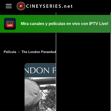
Mira canales y películas en vivo con IPTV Live!
INICIO
PELICULAS
Película
The London Perambulator (2009)
>