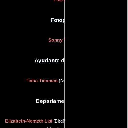
Fotografia
Sonny Vellozzi
Ayudante de dirección
Tisha Tinsman
(Asistente de dirección)
Departamento de arte
Elizabeth-Nemeth Lisi
Jonathan Lisi
(Diseñador gráfico) y