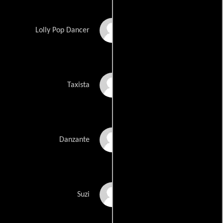
JaQuinley Kerr
Lolly Pop Dancer
Ibrahim Kourbeh
Taxista
Janice LaFlam
Danzante
Deirdre McCullagh
Suzi