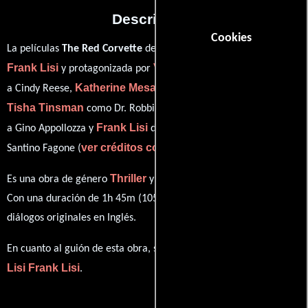
Descripción
Cookies
La películas
The Red Corvette
del año 2011, está dirigida por
Frank Lisi
Valerie Bauer
y protagonizada por
quien interpreta
Katherine Mesa
a Cindy Reese,
en el papel de Bella Fagone,
Tisha Tinsman
Vinny Vella
como Dr. Robbins,
personificando
Frank Lisi
a Gino Appollozza y
desempeñando el papel de
ver créditos completos
Santino Fagone (
).
Thriller
Acción
Es una obra de género
y
producida en EE.UU..
Con una duración de 1h 45m (105 minutos), esta película tiene
diálogos originales en
Inglés
.
Frank
En cuanto al guión de esta obra, se encuentra a cargo de
Lisi
Frank Lisi
.