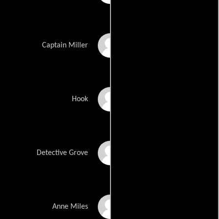
Stosh Zona
Captain Miller
Joey Eye
Hook
Chris McMullin
Detective Grove
Jody Kay Litman
Anne Miles