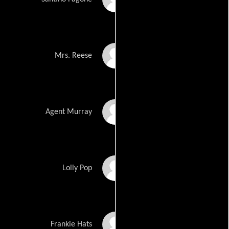
Claudia Perry
Mrs. Reese
Brian Anthony Wilson
Agent Murray
Lady Life
Lolly Pop
Tommy DelCorio
Frankie Hats