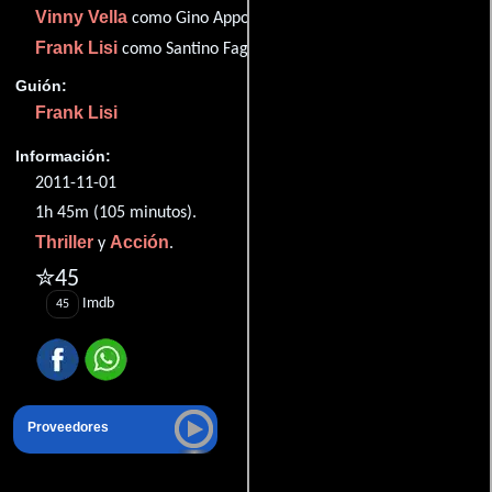
Vinny Vella
como Gino Appollozza
Frank Lisi
como Santino Fagone
Guión:
Frank Lisi
Información:
2011-11-01
1h 45m (105 minutos).
Thriller
Acción
y
.
✮45
Imdb
45
Proveedores