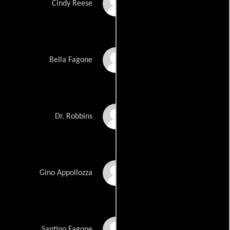
Valerie Bauer
Cindy Reese
Katherine Mesa
Bella Fagone
Tisha Tinsman
Dr. Robbins
Vinny Vella
Gino Appollozza
Frank Lisi
Santino Fagone