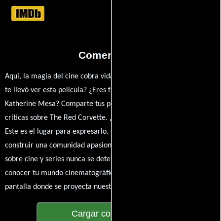
Comentarios
Aquí, la magia del cine cobra vida a través de tus opiniones. ¿Qué
te llevó ver esta película? ¿Eres fan de Frank Lisi, Valerie Bauer o
Katherine Mesa? Comparte tus pensamientos, emociones y
críticas sobre The Red Corvette. ¿Te hizo reír, llorar o reflexionar?
Este es el lugar para expresarlo. ¡No te guardes nada! Queremos
construir una comunidad apasionada donde la conversación
sobre cine y series nunca se detenga. Únete a la charla y déjanos
conocer tu mundo cinematográfico. ¡Los comentarios son la
pantalla donde se proyecta nuestra diversidad de opiniones!
Cargar comentarios