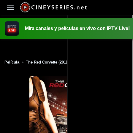
Mira canales y películas en vivo con IPTV Live!
INICIO
PELICULAS
Película
The Red Corvette (2011)
>