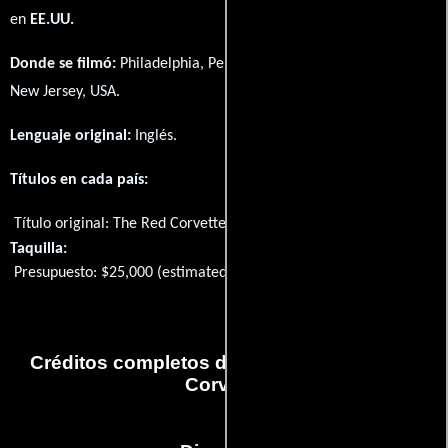
en
EE.UU.
Donde se filmó:
Philadelphia, Pennsylvania, USA y Asbury Park,
New Jersey, USA.
Lenguaje original:
Inglés
.
Títulos en cada país:
Título original:
The Red Corvette
Taquilla:
Presupuesto: $25,000 (estimated)
Créditos completos de la película The Red
Corvette