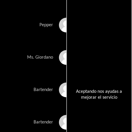
Katie Rivera
Pepper
Carrie Leigh
Ms. Giordano
Snodgrass
Joe Barlam
Bartender
Aceptando nos ayudas a
mejorar el servicio
Robert Bizik
Bartender