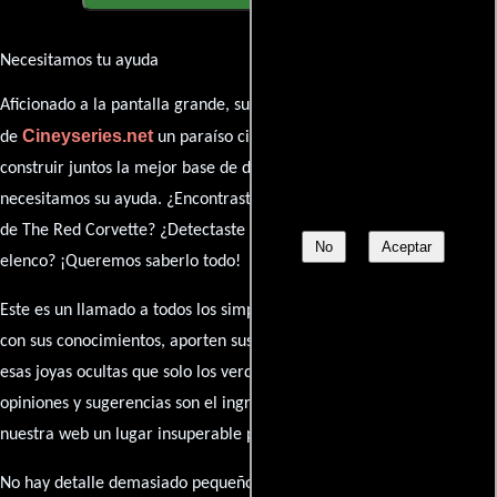
Necesitamos tu ayuda
Aficionado a la pantalla grande, su participación es clave para hacer
Cineyseries.net
de
un paraíso cinéfilo completo. Queremos
construir juntos la mejor base de datos cinematográfica, pero
necesitamos su ayuda. ¿Encontraste algún dato faltante en la ficha
de The Red Corvette? ¿Detectaste algún error en la sinopsis o el
No
Aceptar
elenco? ¡Queremos saberlo todo!
Este es un llamado a todos los simpatizantes del cine: contribuyan
con sus conocimientos, aporten sus descubrimientos y compartan
esas joyas ocultas que solo los verdaderos fanáticos conocen. Sus
opiniones y sugerencias son el ingrediente secreto que hará de
nuestra web un lugar insuperable para los amantes del celuloide.
No hay detalle demasiado pequeño ni opinión insignificante. ¿Algún