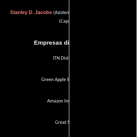
Stanley D. Jacobs
Matt Martin
(Asistente de cámara) y
(Capataz)
Empresas distribuidoras
ITN Distribution
Green Apple Entertainment
Amazon Instant Video
Great Movies