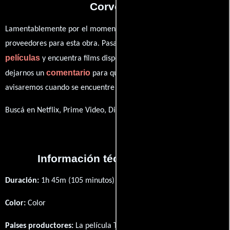
Corvette?
Lamentablemente por el momento no contamos con enlaces a
proveedores para esta obra. Pasa por nuestro catálogo de
películas
y encuentra films disponibles. También puedes
comentario
dejarnos un
para que le demos prioridad y te
avisaremos cuando se encuentre disponible
Buscá en Netflix, Prime Video, Disney+
Información técnica y general
Duración:
1h 45m (105 minutos) .
Color:
Color
Paises productores:
La película The Red Corvette fué producida