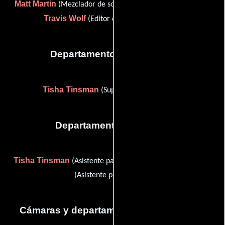
Matt Martin
Matt Martin
(Mezclador de sonido),
(Sonido) y
Travis Wolf
(Editor de efectos de sonido)
Departamento de vestuario
Tisha Tinsman
(Supervisor de vestuario)
Departamento de reparto
Tisha Tinsman
Sonny Vellozzi
(Asistente para casting) y
(Asistente para casting)
Cámaras y departamento de electricidad