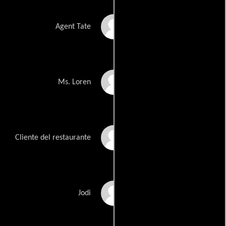
John Mitchell
Agent Tate
Karla Shantz
Ms. Loren
Gary J. Spatola
Cliente del restaurante
Ashley Cynthia
Jodi
Stauffer