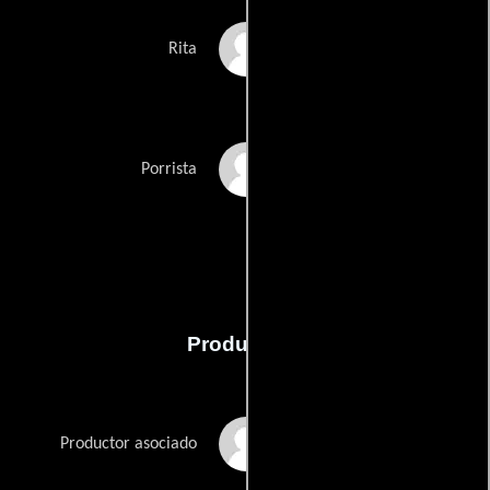
Natalie M. Stone
Rita
Natasha Tax
Porrista
Producción
Tommy DelCorio
Productor asociado