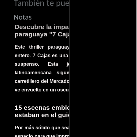
También te puede interesar...
Notas
Descubre la impactante película
paraguaya "7 Cajas"
Este thriller paraguayo cautivó al mundo
entero. 7 Cajas es una explosión de acción y
suspenso. Esta joya cinematográfica
latinoamericana sigue la historia de un
carretillero del Mercado 4 de Asunción que se
ve envuelto en un oscuro mundo de crimen
15 escenas emblemáticas que no
estaban en el guion
Por más sólido que sea un guión siempre hay
espacio para que improvisaciones que se dan