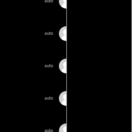
William J. Eggleston
auto
Luke Fischbeck
auto
Jacques Herzog
auto
Mike Kelley
auto
James Murphy
auto