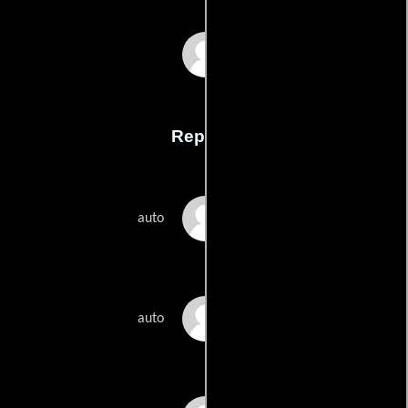
Doug Aitkens
Reparto
David Adjaye
auto
Doug Aitken
auto