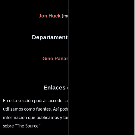
Jon Huck
(musical director)
Departamento de editorial
Gino Panaro
(Colorista)
Enlaces externos
En esta sección podrás acceder a los recursos externos que
utilizamos como fuentes. Así podrás chequear toda la
información que publicamos y también ampliar tu conocimiento
sobre "The Source".