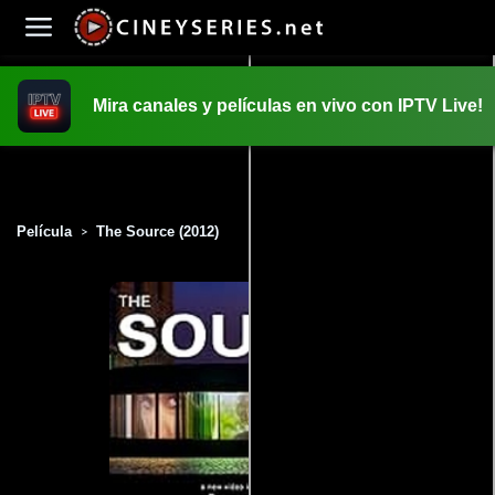
Mira canales y películas en vivo con IPTV Live!
INICIO
PELICULAS
Película
The Source (2012)
>