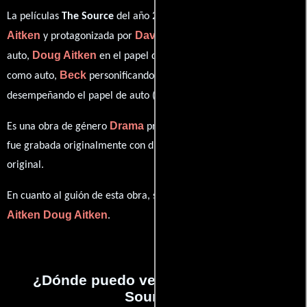
Doug
La películas
The Source
del año 2012, está dirigida por
Aitken
David Adjaye
y protagonizada por
quien interpreta a
Doug Aitken
Devendra Banhart
auto,
en el papel de auto,
Beck
Thomas Demand
como auto,
personificando a auto y
ver créditos completos
desempeñando el papel de auto (
).
Drama
Es una obra de género
producida en EE.UU.. Esta obra
fue grabada originalmente con dialogos en
Inglés
en su audio
original.
Doug
En cuanto al guión de esta obra, se encuentra a cargo de
Aitken
Doug Aitken
.
¿Dónde puedo ver la películas The
Source?