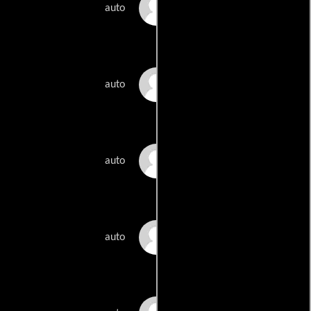
Devendra Banhart
auto
Beck
auto
Thomas Demand
auto
Liz Diller
auto