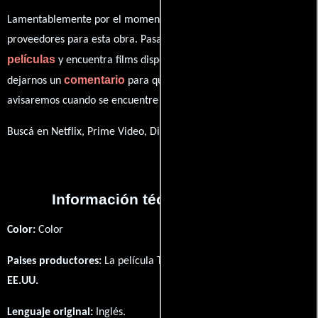
Lamentablemente por el momento no contamos con enlaces a
proveedores para esta obra. Pasa por nuestro catálogo de
películas
y encuentra films disponibles. También puedes
comentario
dejarnos un
para que le demos prioridad y te
avisaremos cuando se encuentre disponible
Buscá en Netflix, Prime Video, Disney+
Información técnica y general
Color:
Color
Paises productores:
La película The Source fué producida en
EE.UU.
Lenguaje original:
Inglés
.