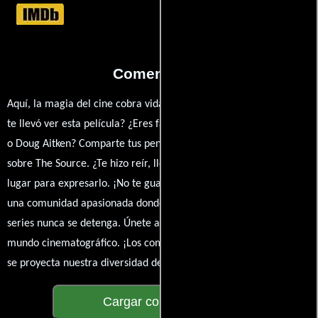
Comentarios
Aquí, la magia del cine cobra vida a través de tus opiniones. ¿Qué
te llevó ver esta película? ¿Eres fan de Doug Aitken, David Adjaye
o Doug Aitken? Comparte tus pensamientos, emociones y críticas
sobre The Source. ¿Te hizo reír, llorar o reflexionar? Este es el
lugar para expresarlo. ¡No te guardes nada! Queremos construir
una comunidad apasionada donde la conversación sobre cine y
series nunca se detenga. Únete a la charla y déjanos conocer tu
mundo cinematográfico. ¡Los comentarios son la pantalla donde
se proyecta nuestra diversidad de opiniones!
Cargar comentarios