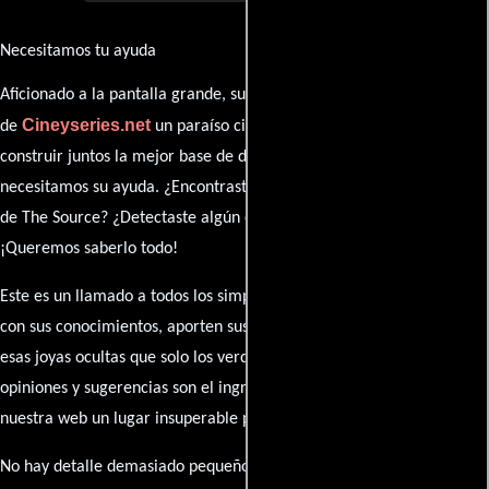
Necesitamos tu ayuda
Aficionado a la pantalla grande, su participación es clave para hacer
Cineyseries.net
de
un paraíso cinéfilo completo. Queremos
construir juntos la mejor base de datos cinematográfica, pero
necesitamos su ayuda. ¿Encontraste algún dato faltante en la ficha
de The Source? ¿Detectaste algún error en la sinopsis o el elenco?
¡Queremos saberlo todo!
Este es un llamado a todos los simpatizantes del cine: contribuyan
con sus conocimientos, aporten sus descubrimientos y compartan
esas joyas ocultas que solo los verdaderos fanáticos conocen. Sus
opiniones y sugerencias son el ingrediente secreto que hará de
nuestra web un lugar insuperable para los amantes del celuloide.
No hay detalle demasiado pequeño ni opinión insignificante. ¿Algún