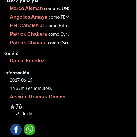
Elenco principal:
Marco Aleman
como YOUNG GENESIS' DAD
Angelica Amaya
como FEMALE BARTENDER
F.H. Canales Jr.
como Hitman
Patrick Chabera
como Cyrus
Patrick Chavera
como Cyrus
Guión:
Daniel Fuentez
Información:
2017-06-15
1h 37m (97 minutos).
Acción
Drama
Crimen
,
y
.
✮76
Imdb
76