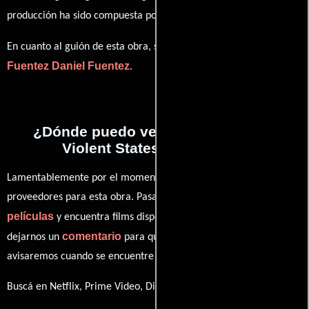
Patricia Hontoir
producción ha sido compuesta por
.
Daniel
En cuanto al guión de esta obra, se encuentra a cargo de
Fuentez
Daniel Fuentez
.
¿Dónde puedo ver la películas The
Violent States of America?
Lamentablemente por el momento no contamos con enlaces a
proveedores para esta obra. Pasa por nuestro catálogo de
películas
y encuentra films disponibles. También puedes
comentario
dejarnos un
para que le demos prioridad y te
avisaremos cuando se encuentre disponible
Buscá en Netflix, Prime Video, Disney+