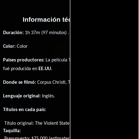
Información técnica y general
Duración:
1h 37m (97 minutos) .
Color:
Color
Paises productores:
La película The Violent States of America
fué producida en
EE.UU.
Donde se filmó:
Corpus Christi, Texas, USA.
Lenguaje original:
Inglés
.
Títulos en cada país:
Título original:
The Violent States of America
Taquilla:
Presupuesto: $75,000 (estimated)