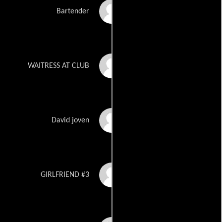
Sal Hernandez
Bartender
Gabriella Herrera
WAITRESS AT CLUB
Cody Horton
David joven
Chelsea Hudson
GIRLFRIEND #3