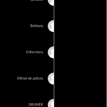
Katherine Orozco
Bethany
Marisa Palacios
Enfermera
Shawn Christopher
Oficial de policia
Papay
Cecil Pena
DRUMER