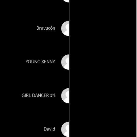
Jeffery Rowell
Bravucón
John Rowell
YOUNG KENNY
Sadee Rusell
GIRL DANCER #4
Lance Eric Russell
David