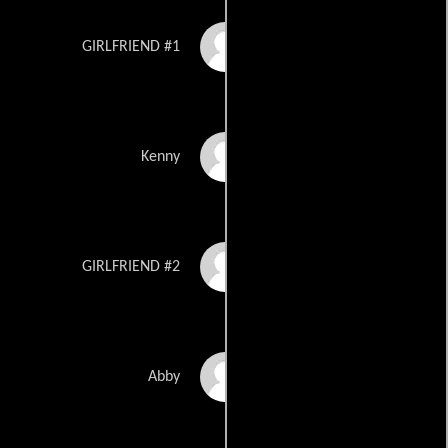
Pamela Cruz
GIRLFRIEND #1
Prince De\'Vshon
Kenny
Amber Delany
GIRLFRIEND #2
Jasmin Enriquez
Abby