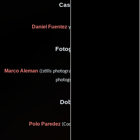
Casting
Daniel Fuentez
David Hinojosa
y
Fotografia
Marco Aleman
David Hinojosa
((stills photography)) y
((stills
photography))
Dobles
Polo Paredez
(Coordinador de peleas)