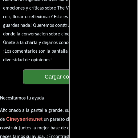
emociones y críticas sobre The Violent States of America. ¿Te hizo
reír, llorar o reflexionar? Este es el lugar para expresarlo. ¡No te
guardes nada! Queremos construir una comunidad apasionada
donde la conversación sobre cine y series nunca se detenga.
Únete a la charla y déjanos conocer tu mundo cinematográfico.
¡Los comentarios son la pantalla donde se proyecta nuestra
diversidad de opiniones!
Cargar comentarios
Necesitamos tu ayuda
Aficionado a la pantalla grande, su participación es clave para hacer
Cineyseries.net
de
un paraíso cinéfilo completo. Queremos
construir juntos la mejor base de datos cinematográfica, pero
necesitamos su ayuda. ¿Encontraste algún dato faltante en la ficha