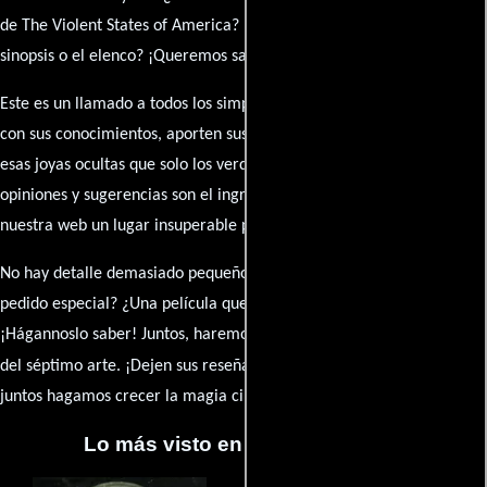
de The Violent States of America? ¿Detectaste algún error en la
sinopsis o el elenco? ¡Queremos saberlo todo!
Este es un llamado a todos los simpatizantes del cine: contribuyan
con sus conocimientos, aporten sus descubrimientos y compartan
esas joyas ocultas que solo los verdaderos fanáticos conocen. Sus
opiniones y sugerencias son el ingrediente secreto que hará de
nuestra web un lugar insuperable para los amantes del celuloide.
No hay detalle demasiado pequeño ni opinión insignificante. ¿Algún
pedido especial? ¿Una película que sueñas con ver reseñada?
¡Hágannoslo saber! Juntos, haremos de esta comunidad el epicentro
caja de comentarios
del séptimo arte. ¡Dejen sus reseña en la
y
juntos hagamos crecer la magia cinematográfica!
Lo más visto en Cineyseries.net