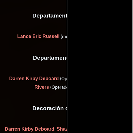
Departamento de musica
Lance Eric Russell
(musician (as Lance Russell))
Departamento de sonido
Darren Kirby Deboard
Marc
(Operador de micrófono) y
Rivers
(Operador de micrófono)
Decoración de escenario
Darren Kirby Deboard
Shawn Christopher Papay
Kyle
,
,