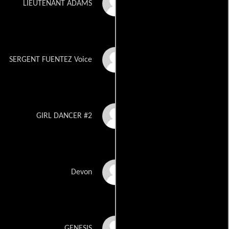
Lisa McGrew
LIEUTENANT ADAMS
Kassandra Medina
SERGENT FUENTEZ Voice
Grace M. Morales
GIRL DANCER #2
Thomas Christopher
Devon
Nieto
Nadine Nunez
GENESIS