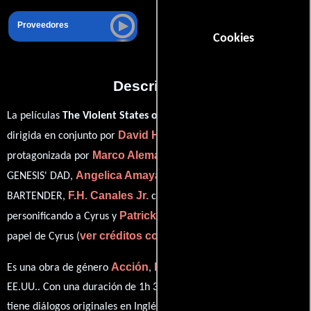
Proveedores
Cookies
Descripción
La películas
The Violent States of America
del año 2017, está
David Hinojosa
Daniel Fuentez
dirigida en conjunto por
y
y
Marco Aleman
protagonizada por
quien interpreta a YOUNG
Angelica Amaya
GENESIS' DAD,
en el papel de FEMALE
F.H. Canales Jr.
Patrick Chabera
BARTENDER,
como Hitman,
Patrick Chavera
personificando a Cyrus y
desempeñando el
ver créditos completos
papel de Cyrus (
).
Acción
Drama
Crimen
Es una obra de género
,
y
producida en
EE.UU.. Con una duración de 1h 37m (97 minutos), esta película
tiene diálogos originales en
Inglés
. La banda sonora para esta