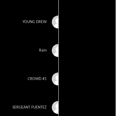
Jacoby Sanchez
YOUNG DREW
Oksana Stotska-Day
Rain
Alan Thornburg
CROWD #1
Keara Trevino-Davis
SERGEANT FUENTEZ