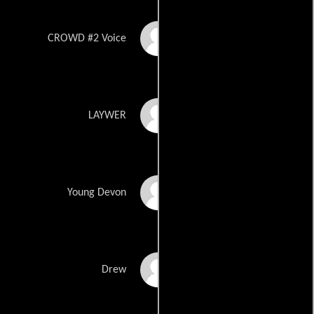
April Cook
CROWD #2 Voice
Eric Cox
LAYWER
Isaiah Cox
Young Devon
Michael Cristian
Drew