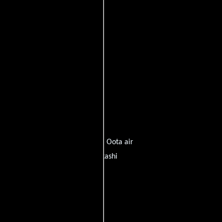
n'ichi Chiba
quien interpreta a Oota air
Matsumoto
personificando a Takashi
e diálogos originales en
Inglés
.