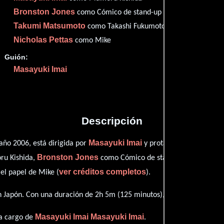
Bronston Jones
como Cómico de stand-up
Takumi Matsumoto
como Takashi Fukumoto
Proveedores
Nicholas Pettas
como Mike
Guión:
Masayuki Imai
Descripción
Masayuki Imai
Shi
año 2006, está dirigida por
y protagonizada por
Bronston Jones
Takumi 
ru Kishida,
como Cómico de stand-up,
ver créditos completos
l papel de Mike (
).
 Japón. Con una duración de 2h 5m (125 minutos), esta película tien
Masayuki Imai
Masayuki Imai
 a cargo de
.