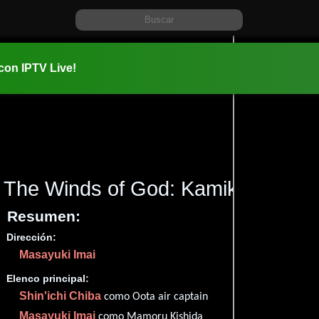
 con IPTV Live!
The Winds of God: Kamikaze
(200
Resumen:
Dirección:
Información:
Masayuki Imai
2006-05-0
2h 5m (125
Elenco principal:
Comedia
.
Shin'ichi Chiba
como Oota air captain
Masayuki Imai
como Mamoru Kishida