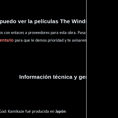
puedo ver la películas The Winds of God: K
con enlaces a proveedores para esta obra. Pasa por nuestro catál
entario
para que le demos prioridad y te avisaremos cuando se encu
Información técnica y general
 God: Kamikaze fué producida en
Japón