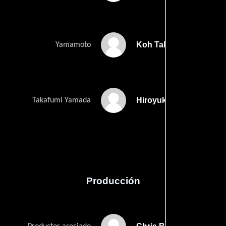
Koh Takeuchi
Yamamoto
Hiroyuki Watanabe
Takafumi Yamada
Producción