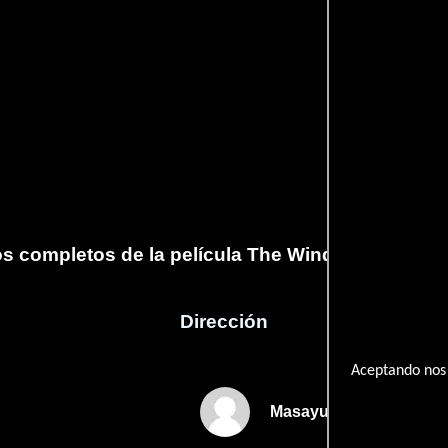
os completos de la película The Winds of God: K
Dirección
Aceptando nos 
Masayuki Imai