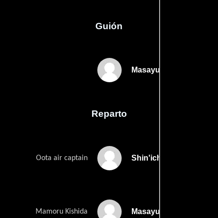
Guión
Masayuki Imais
Reparto
Shin'ichi Chiba
Oota air captain
Masayuki Imai
Mamoru Kishida