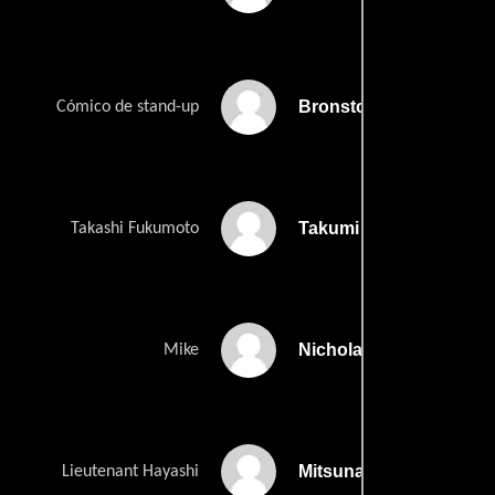
Bronston Jones
Cómico de stand-up
Takumi Matsumoto
Takashi Fukumoto
Nicholas Pettas
Mike
Mitsunari Sakamoto
Lieutenant Hayashi