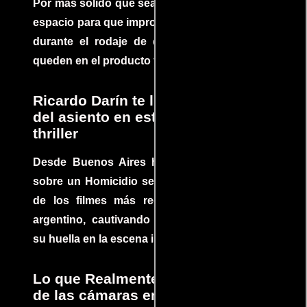
Por más sólido que sea un guión siempre hay
espacio para que improvisaciones que se dan
durante el rodaje de determinadas escenas
queden en el producto final.
Ricardo Darín te llevará al borde
del asiento en este increíble
thriller
Desde Buenos Aires hasta el mundo, Tesis
sobre un Homicidio se ha convertido en uno
de los filmes más recomendados del cine
argentino, cautivando audiencias y dejando
su huella en la escena internacional.
Lo que Realmente Sucedió detrás
de las cámaras en Jurassic Park