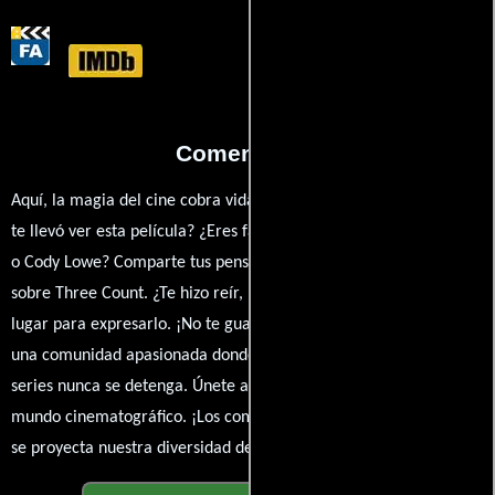
Comentarios
Aquí, la magia del cine cobra vida a través de tus opiniones. ¿Qué
te llevó ver esta película? ¿Eres fan de Brodie Lowe, Brodie Lowe
o Cody Lowe? Comparte tus pensamientos, emociones y críticas
sobre Three Count. ¿Te hizo reír, llorar o reflexionar? Este es el
lugar para expresarlo. ¡No te guardes nada! Queremos construir
una comunidad apasionada donde la conversación sobre cine y
series nunca se detenga. Únete a la charla y déjanos conocer tu
mundo cinematográfico. ¡Los comentarios son la pantalla donde
se proyecta nuestra diversidad de opiniones!