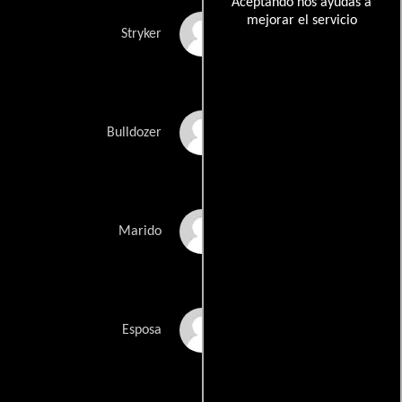
Aceptando nos ayudas a
mejorar el servicio
Ryker Helms
Stryker
Andrew Peterson
Bulldozer
Dustin Frye
Marido
Jennifer Frye
Esposa