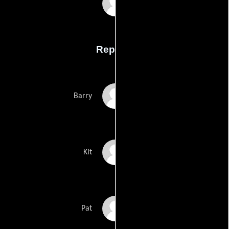
Cody Lowes
Reparto
Brodie Lowe
Barry
Cody Lowe
Kit
Robert Deputy
Pat