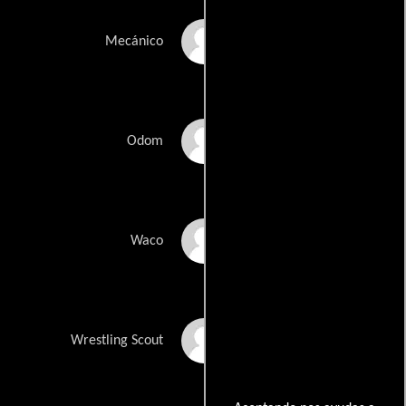
John Ryan
Mecánico
Steve Odom
Odom
Chad Carter
Waco
Larry Deputy
Wrestling Scout