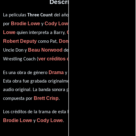
Descripción
La películas
Three Count
del año 2016, está dirigida en conjunto
Brodie Lowe
Cody Lowe
Brodie
por
y
y protagonizada por
Lowe
Cody Lowe
quien interpreta a Barry,
en el papel de Kit,
Robert Deputy
Donnie Lowe
como Pat,
personificando a
Beau Norwood
Uncle Don y
desempeñando el papel de
ver créditos completos
Wrestling Coach (
).
Drama
Deporte
Es una obra de género
y
producida en EE.UU..
Esta obra fue grabada originalmente con dialogos en
Inglés
en su
audio original. La banda sonora para esta producción ha sido
Brett Crisp
compuesta por
.
Los créditos de la trama de esta historia están divididos entre
Brodie Lowe
Cody Lowe
y
.