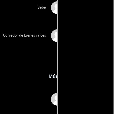
Lennox Frye
Bebé
Mark Purser
Corredor de bienes raíces
Música
Brett Crisp