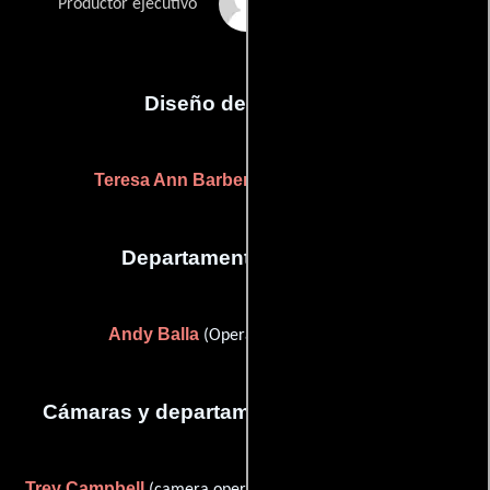
Frank Parrillo
Productor ejecutivo
Diseño de vestuario
Teresa Ann Barber
((mask seamstress))
Departamento de sonido
Andy Balla
(Operador de micrófono)
Cámaras y departamento de electricidad
Trey Campbell
Micah Godsey