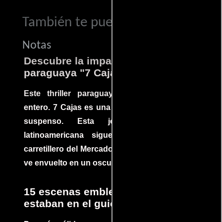
También te puede interesar...
Notas
Descubre la impactante película
paraguaya "7 Cajas"
Este thriller paraguayo cautivó al mundo
entero. 7 Cajas es una explosión de acción y
suspenso. Esta joya cinematográfica
latinoamericana sigue la historia de un
carretillero del Mercado 4 de Asunción que se
ve envuelto en un oscuro mundo de crimen
15 escenas emblemáticas que no
estaban en el guion