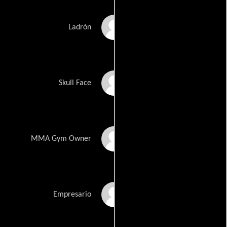
Micah Nelson
Ladrón
Brian Theison
Skull Face
Kurtis Cloward
MMA Gym Owner
Alec Ryker
Empresario