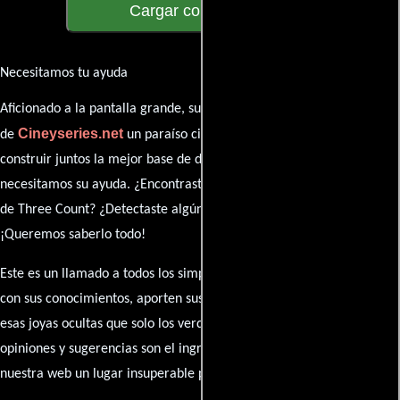
Cargar comentarios
Necesitamos tu ayuda
Aficionado a la pantalla grande, su participación es clave para hacer
Cineyseries.net
de
un paraíso cinéfilo completo. Queremos
construir juntos la mejor base de datos cinematográfica, pero
necesitamos su ayuda. ¿Encontraste algún dato faltante en la ficha
de Three Count? ¿Detectaste algún error en la sinopsis o el elenco?
¡Queremos saberlo todo!
Este es un llamado a todos los simpatizantes del cine: contribuyan
con sus conocimientos, aporten sus descubrimientos y compartan
esas joyas ocultas que solo los verdaderos fanáticos conocen. Sus
opiniones y sugerencias son el ingrediente secreto que hará de
nuestra web un lugar insuperable para los amantes del celuloide.