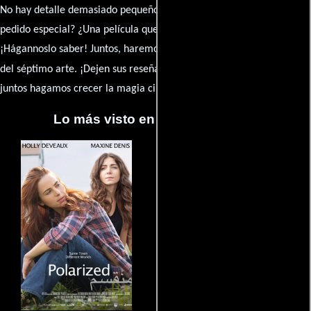
No hay detalle demasiado pequeño ni opinión insignificante. ¿Algún
pedido especial? ¿Una película que sueñas con ver reseñada?
¡Hágannoslo saber! Juntos, haremos de esta comunidad el epicentro
caja de comentarios
del séptimo arte. ¡Dejen sus reseña en la
y
juntos hagamos crecer la magia cinematográfica!
Lo más visto en Cineyseries.net