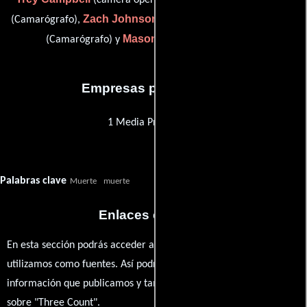
(camera operator / gaffer),
Zach Johnson
Ken Randall
(Camarógrafo),
(Camarógrafo),
Mason Taylor
(Camarógrafo) y
(Camarógrafo)
Empresas productoras
1 Media Productions
Palabras clave
Muerte
muerte
Enlaces externos
En esta sección podrás acceder a los recursos externos que
utilizamos como fuentes. Así podrás chequear toda la
información que publicamos y también ampliar tu conocimiento
sobre "Three Count".