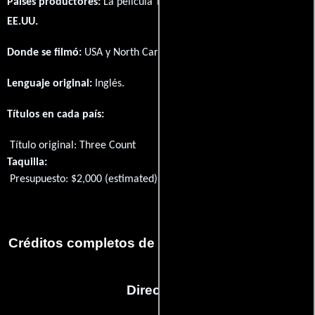
Paises productores:
La película Three Count fué producida en
EE.UU.
Donde se filmó:
USA y North Carolina, USA.
Lenguaje original:
Inglés
.
Títulos en cada país:
Título original:
Three Count
Taquilla:
Presupuesto: $2,000 (estimated)
Créditos completos de la película Three Count
Dirección