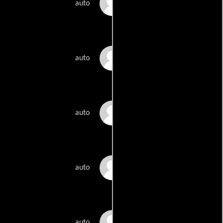
Dacia Maraini
auto
Giuseppe Tornatore
auto
Paolo Taviani
auto
Vittorio Taviani
auto
Riccardo Milani
auto