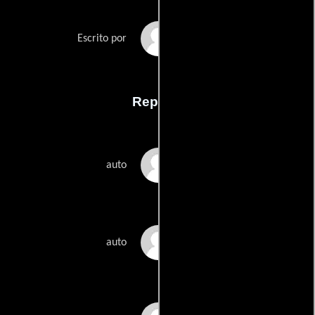
Manuela Tempestas
Escrito por
Reparto
Piera Degli Esposti
auto
Lina Wertmüller
auto