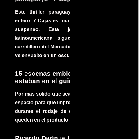
Este thriller paraguayo cautivó al mundo
entero. 7 Cajas es una explosión de acción y
suspenso. Esta joya cinematográfica
latinoamericana sigue la historia de un
carretillero del Mercado 4 de Asunción que se
ve envuelto en un oscuro mundo de crimen
15 escenas emblemáticas que no
estaban en el guion
Por más sólido que sea un guión siempre hay
espacio para que improvisaciones que se dan
durante el rodaje de determinadas escenas
queden en el producto final.
Ricardo Darín te llevará al borde