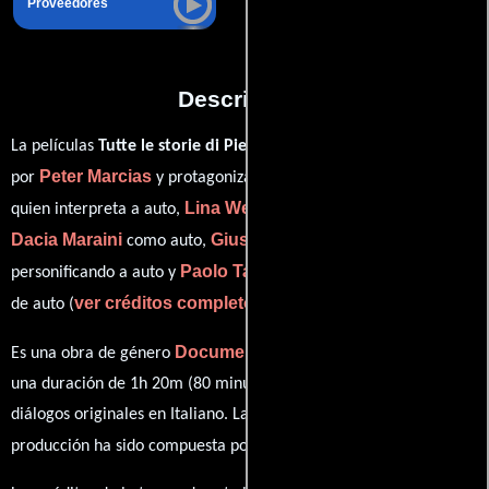
Proveedores
Descripción
La películas
Tutte le storie di Piera
del año 2013, está dirigida
Peter Marcias
Piera Degli Esposti
por
y protagonizada por
Lina Wertmüller
quien interpreta a auto,
en el papel de auto,
Dacia Maraini
Giuseppe Tornatore
como auto,
Paolo Taviani
personificando a auto y
desempeñando el papel
ver créditos completos
de auto (
).
Documental
Es una obra de género
producida en Italia. Con
una duración de 1h 20m (80 minutos), esta película tiene
diálogos originales en
Italiano
. La banda sonora para esta
Stefano Guzzetti
producción ha sido compuesta por
.