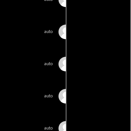
Marco Bellocchio
auto
Nanni Moretti
auto
Paolo Sorrentino
auto
Laura Delli Colli
auto