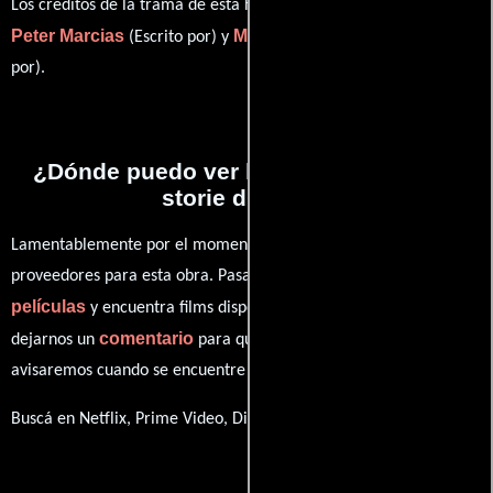
Los créditos de la trama de esta historia están divididos entre
Peter Marcias
Manuela Tempesta
(Escrito por) y
(Escrito
por).
¿Dónde puedo ver la películas Tutte le
storie di Piera?
Lamentablemente por el momento no contamos con enlaces a
proveedores para esta obra. Pasa por nuestro catálogo de
películas
y encuentra films disponibles. También puedes
comentario
dejarnos un
para que le demos prioridad y te
avisaremos cuando se encuentre disponible
Buscá en Netflix, Prime Video, Disney+