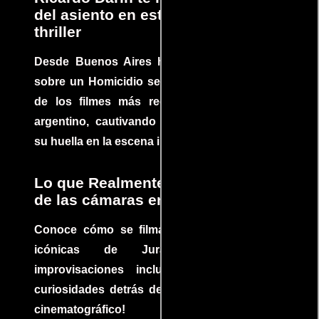
del asiento en este increíble
thriller
Desde Buenos Aires hasta el mundo, Tesis
sobre un Homicidio se ha convertido en uno
de los filmes más recomendados del cine
argentino, cautivando audiencias y dejando
su huella en la escena internacional.
Lo que Realmente Sucedió detrás
de las cámaras en Jurassic Park
Conoce cómo se filmaron algunas escenas
icónicas de Jurassic Park, con
improvisaciones incluidas. ¡Descubre las
curiosidades detrás del rodaje de un clásico
cinematográfico!