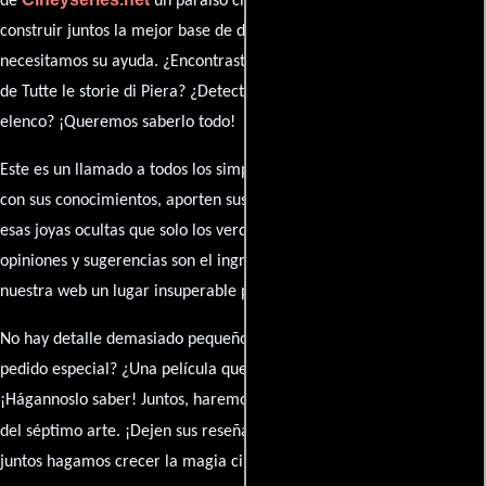
de
un paraíso cinéfilo completo. Queremos
construir juntos la mejor base de datos cinematográfica, pero
necesitamos su ayuda. ¿Encontraste algún dato faltante en la ficha
de Tutte le storie di Piera? ¿Detectaste algún error en la sinopsis o el
elenco? ¡Queremos saberlo todo!
Este es un llamado a todos los simpatizantes del cine: contribuyan
con sus conocimientos, aporten sus descubrimientos y compartan
esas joyas ocultas que solo los verdaderos fanáticos conocen. Sus
opiniones y sugerencias son el ingrediente secreto que hará de
nuestra web un lugar insuperable para los amantes del celuloide.
No hay detalle demasiado pequeño ni opinión insignificante. ¿Algún
pedido especial? ¿Una película que sueñas con ver reseñada?
¡Hágannoslo saber! Juntos, haremos de esta comunidad el epicentro
caja de comentarios
del séptimo arte. ¡Dejen sus reseña en la
y
juntos hagamos crecer la magia cinematográfica!