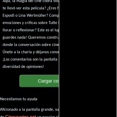
Aquí, la magia del cine cobra vida a través de tus opiniones. ¿Qué
te llevó ver esta película? ¿Eres fan de Peter Marcias, Piera Degli
Esposti o Lina Wertmüller? Comparte tus pensamientos,
emociones y críticas sobre Tutte le storie di Piera. ¿Te hizo reír,
llorar o reflexionar? Este es el lugar para expresarlo. ¡No te
guardes nada! Queremos construir una comunidad apasionada
donde la conversación sobre cine y series nunca se detenga.
Únete a la charla y déjanos conocer tu mundo cinematográfico.
¡Los comentarios son la pantalla donde se proyecta nuestra
diversidad de opiniones!
Cargar comentarios
Necesitamos tu ayuda
Aficionado a la pantalla grande, su participación es clave para hacer
Cineyseries.net