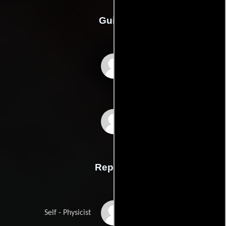
Guión
Jonathan Halperins
Alex Ricciardis
Reparto
Alan Lightman
Self - Physicist