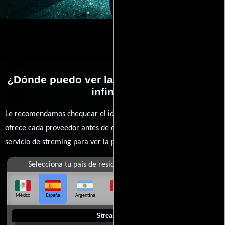
¿Dónde puedo ver la películas Un viaje al
infinito?
Le recomendamos chequear el idioma, doblaje o subtítulos que
ofrece cada proveedor antes de comprar, alquilar o contratar un
servicio de streming para ver la películas.
Selecciona tu país de residencia
México
España
Argentina
Perú
Colombia
Chile
Ecuador
Streaming