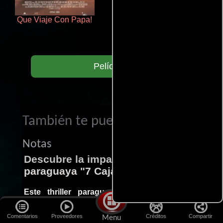
Que Viaje Con Papa!
Otra ridícula película de baile
Películas
También te puede interesar...
Notas
Descubre la impactante película
paraguaya "7 Cajas"
Este thriller paraguayo cautivó al mundo
entero. 7 Cajas es una explosión de acción y
Comentarios
Proveedores
Créditos
Compartir
Menu
suspenso. Esta joya cinematográfica