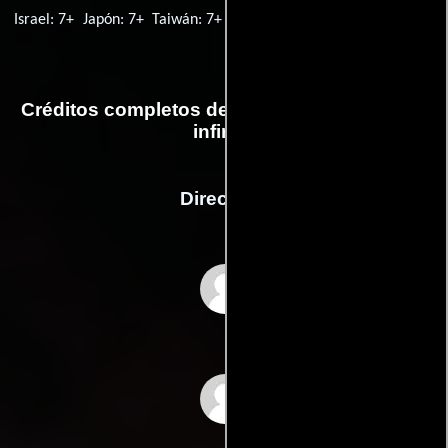
Israel: 7+
Japón: 7+
Taiwán: 7+
Tailandia: 7+
Egipto: 7+
Créditos completos de la película Un viaje al
infinito
Dirección
Jonathan Halperin
Drew Takahashi