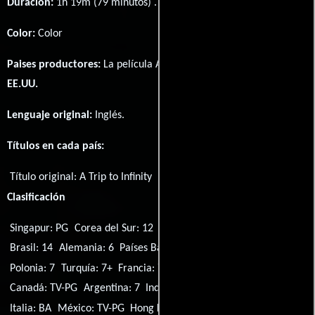
Duración:
1h 19m (79 minutos) .
Color:
Color
Paises productores:
La película A Trip to Infinity fué producida en
EE.UU.
Lenguaje original:
Inglés
.
Títulos en cada país:
Título original:
A Trip to Infinity
Clasificación
Singapur: PG
Corea del Sur: 12
España: 7
Reino Unido: PG
Brasil: 14
Alemania: 6
Países Bajos: 6
EE.UU.: TV-PG
Polonia: 7
Turquía: 7+
Francia: 7
Emiratos Árabes Unidos: 7+
Canadá: TV-PG
Argentina: 7
Indonesia: 7+
Suecia: 7+
Italia: BA
México: TV-PG
Hong Kong: 7+
India: UA 7+