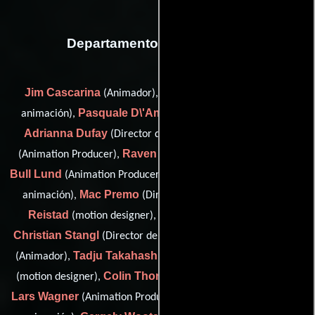
Departamento de animación
Jim Cascarina
Gordon Clark
(Animador),
(Director de
Pasquale D\'Amico
animación),
(Director de animación),
Adrianna Dufay
Paul Golden
(Director de animación),
Raven Kwok
Johanne
(Animation Producer),
(Animador),
Bull Lund
Jimbo Matison
(Animation Producer),
(Director de
Mac Premo
Henrik
animación),
(Director de animación),
Reistad
Susi Sie
(motion designer),
(Efectos visuales),
Christian Stangl
Drew Takahashi
(Director de animación),
Tadju Takahashi
Rebecka Taule
(Animador),
(Animador),
Colin Thornton
(motion designer),
(Director de animación),
Lars Wagner
Neil Wilson
(Animation Producer),
(Director de