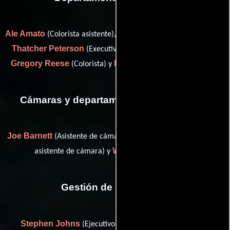
Ale Amato
David Oh
(Colorista asistente),
(Colorista asistente),
Thatcher Peterson
(Executive Producer: Color and Online),
Gregory Reese
Diane Valera
(Colorista) y
(color producer)
Cámaras y departamento de electricidad
Joe Barnett
Craig Hickerson
(Asistente de cámara),
(Primer
Walter Stone
asistente de cámara) y
(Capataz)
Gestión de producción
Stephen Johns
Kara
(Ejecutivo de post-producción) y