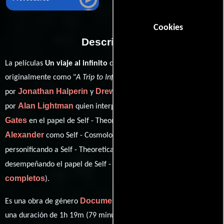
Cookies
Descripción
La películas
Un viaje al infinito
del año 2022, conocida
originalmente como "
A Trip to Infinity
", está dirigida en conjunto
Jonathan Halperin
Drew Takahashi
por
y
y protagonizada
Alan Lightman
Delilah
por
quien interpreta a Self - Physicist,
Gates
Stephon
en el papel de Self - Theoretical Physicist,
Alexander
Anthony Aguirre
como Self - Cosmologist,
Steve Strogatz
personificando a Self - Theoretical Physicist y
ver créditos
desempeñando el papel de Self - Mathematician (
completos
).
Documental
Es una obra de género
producida en EE.UU.. Con
una duración de 1h 19m (79 minutos), esta película tiene