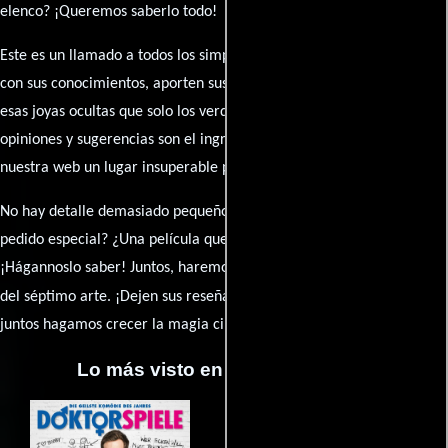
elenco? ¡Queremos saberlo todo!
Este es un llamado a todos los simpatizantes del cine: contribuyan
con sus conocimientos, aporten sus descubrimientos y compartan
esas joyas ocultas que solo los verdaderos fanáticos conocen. Sus
opiniones y sugerencias son el ingrediente secreto que hará de
nuestra web un lugar insuperable para los amantes del celuloide.
No hay detalle demasiado pequeño ni opinión insignificante. ¿Algún
pedido especial? ¿Una película que sueñas con ver reseñada?
¡Hágannoslo saber! Juntos, haremos de esta comunidad el epicentro
caja de comentarios
del séptimo arte. ¡Dejen sus reseña en la
y
juntos hagamos crecer la magia cinematográfica!
Lo más visto en Cineyseries.net