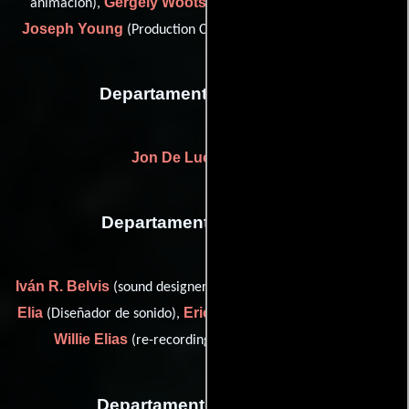
Gergely Wootsch
animación),
(Director de animación) y
Joseph Young
(Production Coordinator: Compost Creative)
Departamento de musica
Jon De Lucia
(Músico)
Departamento de sonido
Iván R. Belvis
Sam
(sound designer (as Ivan Belvis Navarro)),
Elia
Eric W. Johnson
(Diseñador de sonido),
(svp of sound) y
Willie Elias
(re-recording mixer / sound designer)
Departamento de editorial