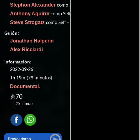
Stephon Alexander
como Self - Cosmologist
Anthony Aguirre
como Self - Theoretical Physicist
Steve Strogatz
como Self - Mathematician
Guión:
Jonathan Halperin
Alex Ricciardi
Información:
2022-09-26
1h 19m (79 minutos).
Documental
.
✮70
Imdb
70
Proveedores