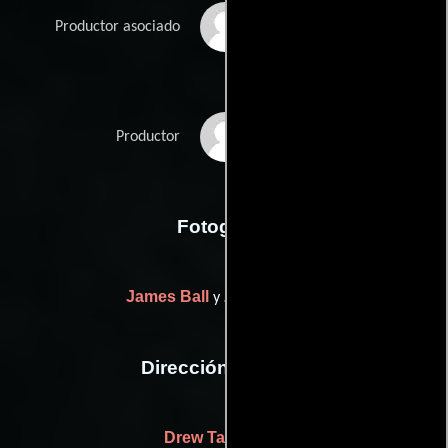
Cemile Turam
Productor asociado
Angus Wall
Productor
Fotografia
James Ball
Zachary Fink
y
Dirección artística
Drew Takahashi