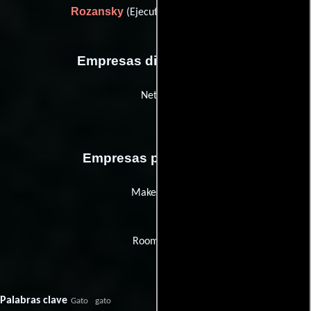
Rozansky
(Ejecutivo de producción)
Empresas distribuidoras
Netflix
Empresas productoras
Makemake
Room 608
Palabras clave
Gato
gato