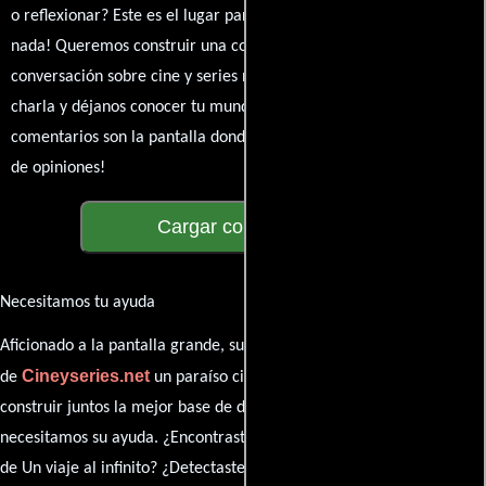
o reflexionar? Este es el lugar para expresarlo. ¡No te guardes
nada! Queremos construir una comunidad apasionada donde la
conversación sobre cine y series nunca se detenga. Únete a la
charla y déjanos conocer tu mundo cinematográfico. ¡Los
comentarios son la pantalla donde se proyecta nuestra diversidad
de opiniones!
Cargar comentarios
Necesitamos tu ayuda
Aficionado a la pantalla grande, su participación es clave para hacer
Cineyseries.net
de
un paraíso cinéfilo completo. Queremos
construir juntos la mejor base de datos cinematográfica, pero
necesitamos su ayuda. ¿Encontraste algún dato faltante en la ficha
de Un viaje al infinito? ¿Detectaste algún error en la sinopsis o el