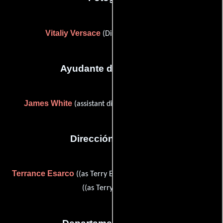
Vitaliy Versace
(Director de fotografía)
Ayudante de dirección
James White
(assistant director (as James L. White))
Dirección artística
Terrance Esarco
Nicholas D. Martin
((as Terry Esarco)) y
((as Terry Esarco))