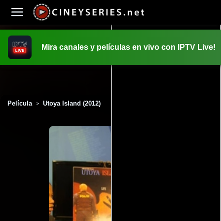
Mira canales y películas en vivo con IPTV Live!
INICIO
PELICULAS
Película
Utoya Island (2012)
>