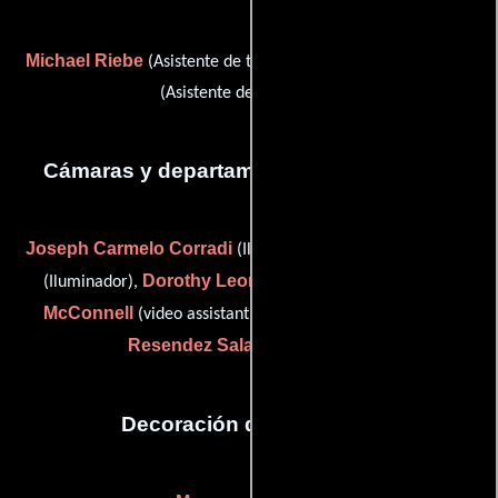
Michael Riebe
Deborah Uberti
(Asistente de transporte) y
(Asistente de transporte)
Cámaras y departamento de electricidad
Joseph Carmelo Corradi
Raelynn Ibrahim
(Iluminador),
Dorothy Leonard
Ashley
(Iluminador),
(focus puller),
McConnell
(video assistant (as Ashley M. McConnell)) y
Resendez Salaw
(camera grip)
Decoración de escenario