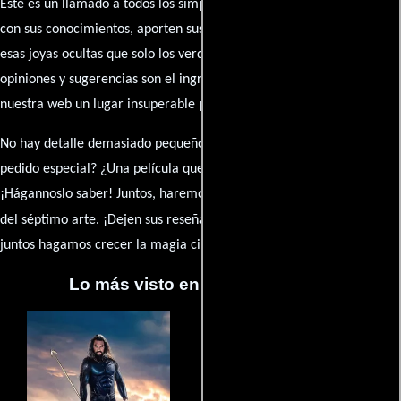
Este es un llamado a todos los simpatizantes del cine: contribuyan
con sus conocimientos, aporten sus descubrimientos y compartan
esas joyas ocultas que solo los verdaderos fanáticos conocen. Sus
opiniones y sugerencias son el ingrediente secreto que hará de
nuestra web un lugar insuperable para los amantes del celuloide.
No hay detalle demasiado pequeño ni opinión insignificante. ¿Algún
pedido especial? ¿Una película que sueñas con ver reseñada?
¡Hágannoslo saber! Juntos, haremos de esta comunidad el epicentro
caja de comentarios
del séptimo arte. ¡Dejen sus reseña en la
y
juntos hagamos crecer la magia cinematográfica!
Lo más visto en Cineyseries.net