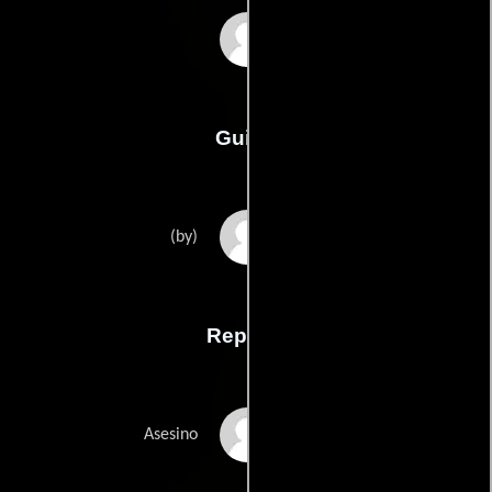
Vitaliy Versace
Guión
Vitaliy Versaces
(by)
Reparto
Michael Bole
Asesino