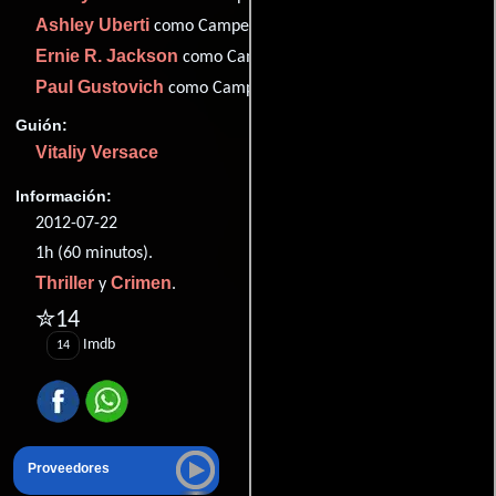
Ashley Uberti
como Camper 2
Ernie R. Jackson
como Camper 3
Paul Gustovich
como Camper 4
Guión:
Vitaliy Versace
Información:
2012-07-22
1h (60 minutos).
Thriller
Crimen
y
.
✮14
Imdb
14
Proveedores