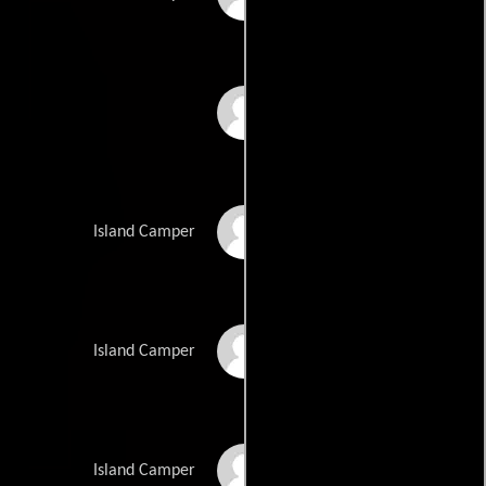
Markyn Snyder
Shilo Niehorster
Island Camper
Barbara Nocho
Island Camper
James White
Island Camper