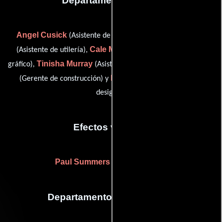
Departamento de arte
Angel Cusick
Ernie R. Jackson
(Asistente de utilería),
Cale McConnell
(Asistente de utilería),
(Artista del guión
Tinisha Murray
Katy Snyder
gráfico),
(Asistente de utilería),
Nicole Van Horn
(Gerente de construcción) y
(chief set
designer)
Efectos visuales
Paul Summers
(Efectos visuales)
Departamento de maquillaje