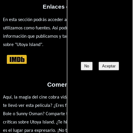
Enlaces externos
En esta sección podrás acceder a los recursos externos que
utilizamos como fuentes. Así podrás chequear toda la
información que publicamos y también ampliar tu conocimiento
sobre "Utoya Island".
No
Aceptar
Comentarios
Aquí, la magia del cine cobra vida a través de tus opiniones. ¿Qué
te llevó ver esta película? ¿Eres fan de Vitaliy Versace, Michael
Bole o Sunny Osman? Comparte tus pensamientos, emociones y
críticas sobre Utoya Island. ¿Te hizo reír, llorar o reflexionar? Este
es el lugar para expresarlo. ¡No te guardes nada! Queremos