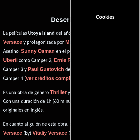
Cookies
Descripción
Vitaliy
La películas
Utoya Island
del año 2012, está dirigida por
Versace
Michael Bole
y protagonizada por
quien interpreta a
Sunny Osman
Ashley
Asesino,
en el papel de Camper 1,
Uberti
Ernie R. Jackson
como Camper 2,
personificando a
Paul Gustovich
Camper 3 y
desempeñando el papel de
ver créditos completos
Camper 4 (
).
Thriller
Crimen
Es una obra de género
y
producida en EE.UU..
Con una duración de 1h (60 minutos), esta película tiene diálogos
originales en
Inglés
.
Vitaliy
En cuanto al guión de esta obra, se encuentra a cargo de
Versace
Vitaliy Versace
(by)
((by)).