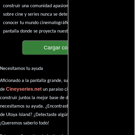
construir una comunidad apasionada donde la conversación
sobre cine y series nunca se detenga. Únete a la charla y déjanos
conocer tu mundo cinematográfico. ¡Los comentarios son la
pantalla donde se proyecta nuestra diversidad de opiniones!
Cargar comentarios
Necesitamos tu ayuda
Aficionado a la pantalla grande, su participación es clave para hacer
Cineyseries.net
de
un paraíso cinéfilo completo. Queremos
construir juntos la mejor base de datos cinematográfica, pero
necesitamos su ayuda. ¿Encontraste algún dato faltante en la ficha
de Utoya Island? ¿Detectaste algún error en la sinopsis o el elenco?
¡Queremos saberlo todo!