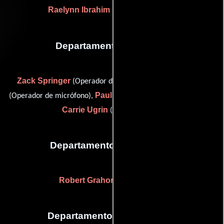
Raelynn Ibrahim
(Jefe de maquillaje)
Departamento de sonido
Zack Springer
Jason Spurk
(Operador de micrófono),
Paul Summers
(Operador de micrófono),
(Editor de sonido) y
Carrie Ugrin
(Editor de foley)
Departamento de vestuario
Robert Grahorac
(Vestuarista)
Departamento de transporte