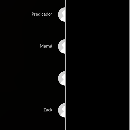
Kevin Glaser
Predicador
Ada Span
Mamá
Jennifer Cartwright
Zack Springer
Zack