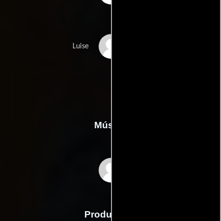
Luna Wedler
Luise
Música
Boris Bojadzhiev
Producción