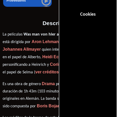
Proveedores
Cookies
Descripción
La películas
Was man von hier aus sehen kann
del año 2022,
Aron Lehmann
está dirigida por
y protagonizada por
Johannes Allmayer
Jasin Challah
quien interpreta a Peter,
Heidi Ecks
Golo Euler
en el papel de Alberto,
como Inge,
Corinna Harfouch
personificando a Heinrich y
desempeñando
ver créditos completos
el papel de Selma (
).
Drama
Es una obra de género
producida en Alemania. Con una
duración de 1h 43m (103 minutos), esta película tiene diálogos
originales en
Alemán
. La banda sonora para esta producción ha
Boris Bojadzhiev
sido compuesta por
.