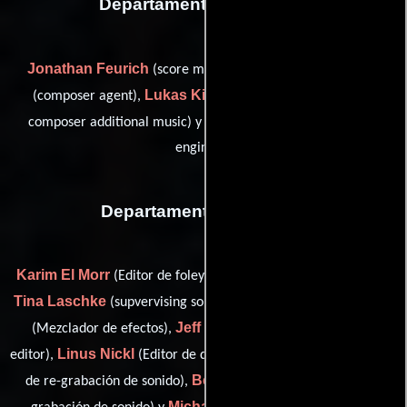
Departamento de musica
Jonathan Feurich
Annette Gentz
(score mix engineer),
Lukas Kiedaisch
(composer agent),
(additional music /
Felix Trawoeger
composer additional music) y
(score mix
engineer)
Departamento de sonido
Karim El Morr
Dana Hopfe
(Editor de foley),
(Editor de adr),
Tina Laschke
Bernhard Maurer
(supvervising sound editor),
Jeff Miley
(Mezclador de efectos),
(ADR Mixer / dialogue
Linus Nickl
Julian Riegl
editor),
(Editor de diálogo),
(Asistente
Benjamin A. Rosenkind
de re-grabación de sonido),
(Re-
Michael Stancyk