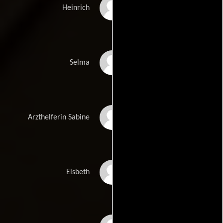
Golo Euler
Heinrich
Corinna Harfouch
Selma
Nuriye Jendroßek
Arzthelferin Sabine
Hansi Jochmann
Elsbeth