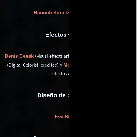
Hannah Spreitzenbarth
(Doble)
Efectos visuales
Denis Cesek
Florian Martin
(visual effects artist: Der Keller),
Martin Saechsinger
(Digital Colorist: credited) y
(Artista de
efectos visuales)
Diseño de producción
Eva Stiebler