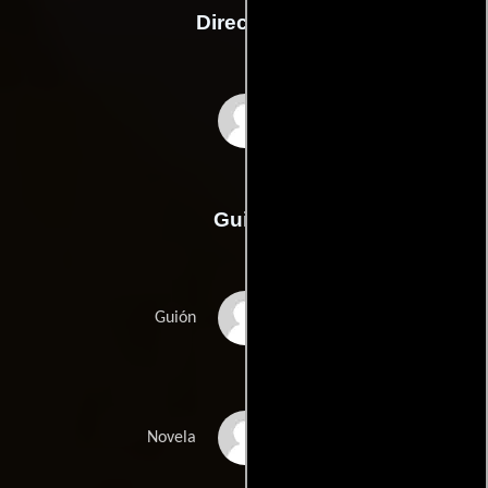
Dirección
Aron Lehmann
Guión
Aron Lehmanns
Guión
Mariana Lekys
Novela