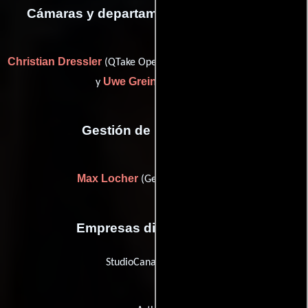
Cámaras y departamento de electricidad
Christian Dressler
(QTake Operator / digital image technician)
Uwe Greiner
y
(Capataz)
Gestión de producción
Max Locher
(Gerente de unidad)
Empresas distribuidoras
StudioCanal Germany