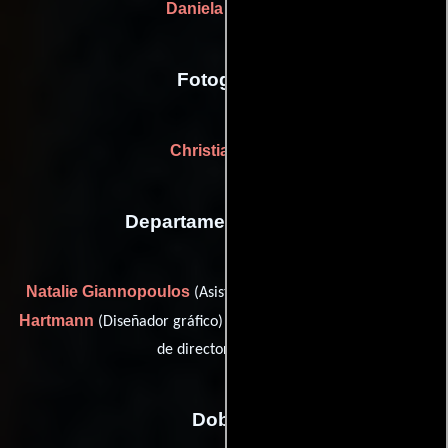
Daniela Tolkien
Fotografia
Christian Rein
Departamento de arte
Natalie Giannopoulos
Willi
(Asistente de jefe de utilería),
Hartmann
Henrike Knappe
(Diseñador gráfico) y
(Asistente
de director artístico)
Dobles