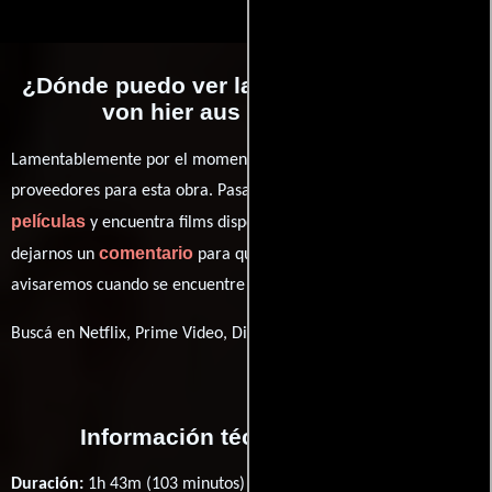
¿Dónde puedo ver la películas Was man
von hier aus sehen kann?
Lamentablemente por el momento no contamos con enlaces a
proveedores para esta obra. Pasa por nuestro catálogo de
películas
y encuentra films disponibles. También puedes
comentario
dejarnos un
para que le demos prioridad y te
avisaremos cuando se encuentre disponible
Buscá en Netflix, Prime Video, Disney+
Información técnica y general
Duración:
1h 43m (103 minutos) .