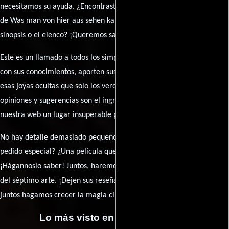
necesitamos su ayuda. ¿Encontraste algún dato faltante en la ficha
de Was man von hier aus sehen kann? ¿Detectaste algún error en la
sinopsis o el elenco? ¡Queremos saberlo todo!
Este es un llamado a todos los simpatizantes del cine: contribuyan
con sus conocimientos, aporten sus descubrimientos y compartan
esas joyas ocultas que solo los verdaderos fanáticos conocen. Sus
opiniones y sugerencias son el ingrediente secreto que hará de
nuestra web un lugar insuperable para los amantes del celuloide.
No hay detalle demasiado pequeño ni opinión insignificante. ¿Algún
pedido especial? ¿Una película que sueñas con ver reseñada?
¡Hágannoslo saber! Juntos, haremos de esta comunidad el epicentro
caja de comentarios
del séptimo arte. ¡Dejen sus reseña en la
y
juntos hagamos crecer la magia cinematográfica!
Lo más visto en Cineyseries.net