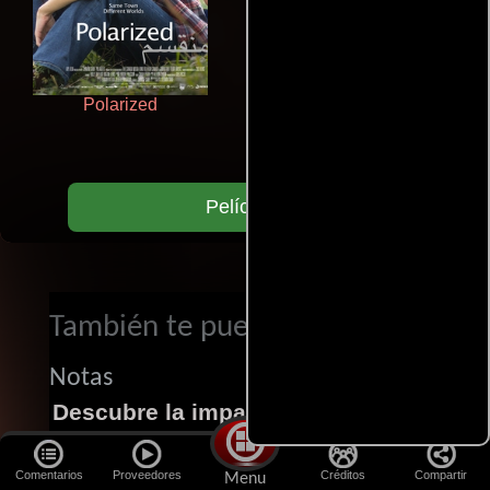
Polarized
La mesita del comedor
Películas
También te puede interesar...
Notas
Descubre la impactante película
paraguaya "7 Cajas"
Comentarios
Proveedores
Créditos
Compartir
Menu
Este thriller paraguayo cautivó al mundo