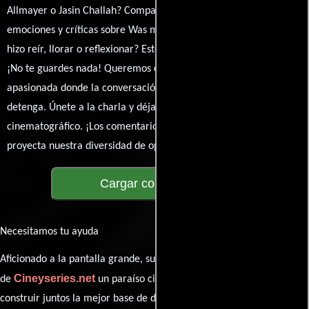
Allmayer o Jasin Challah? Comparte tus pensamientos,
emociones y críticas sobre Was man von hier aus sehen kann. ¿Te
hizo reír, llorar o reflexionar? Este es el lugar para expresarlo.
¡No te guardes nada! Queremos construir una comunidad
apasionada donde la conversación sobre cine y series nunca se
detenga. Únete a la charla y déjanos conocer tu mundo
cinematográfico. ¡Los comentarios son la pantalla donde se
proyecta nuestra diversidad de opiniones!
Cargar comentarios
Necesitamos tu ayuda
Aficionado a la pantalla grande, su participación es clave para hacer
Cineyseries.net
de
un paraíso cinéfilo completo. Queremos
construir juntos la mejor base de datos cinematográfica, pero