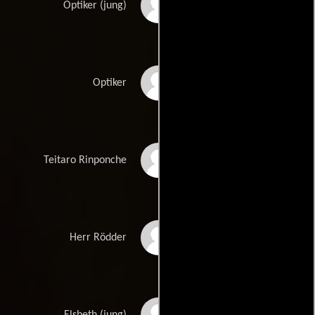
Florian Kroop
Optiker (jung)
Karl Markovics
Optiker
Ikko Masuda
Teitaro Rinponche
Thorsten Merten
Herr Rödder
Isabell Pannagl