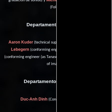
grabación de sonido) y
(Efectos de sala
(Foley))
Departamento de editorial
Aaron Kuder
Katharina
(technical supervisor imaging),
Lebegern
Ion Petru Tanase
(conforming engineer),
Michael Welzel
(conforming engineer (as Tanase Ion)) y
(head
of imaging)
Departamento de transporte
Duc-Anh Dinh
(Conductor de producción)