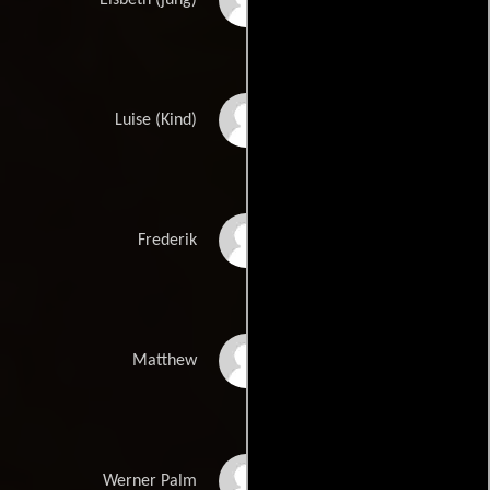
Elsbeth (jung)
Ava Petsch
Luise (Kind)
Benjamin Radjaipour
Frederik
Florens Schmidt
Matthew
Peter Schneider
Werner Palm