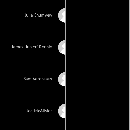
Rachelle Lefevre
Julia Shumway
Alexander Koch
James 'Junior' Rennie
Eddie Cahill
Sam Verdreaux
Colin Ford
Joe McAlister