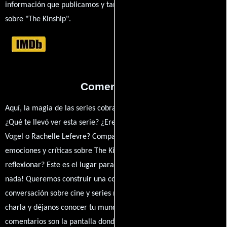
información que publicamos y también ampliar tu conocimiento
sobre "The Kinship".
Comentarios
Aquí, la magia de las series cobra vida a través de tus opiniones.
¿Qué te llevó ver esta serie? ¿Eres fan de Edward Ornelas, Mike
Vogel o Rachelle Lefevre? Comparte tus pensamientos,
emociones y críticas sobre The Kinship. ¿Te hizo reír, llorar o
reflexionar? Este es el lugar para expresarlo. ¡No te guardes
nada! Queremos construir una comunidad apasionada donde la
conversación sobre cine y series nunca se detenga. Únete a la
charla y déjanos conocer tu mundo cinematográfico. ¡Los
comentarios son la pantalla donde se proyecta nuestra diversidad