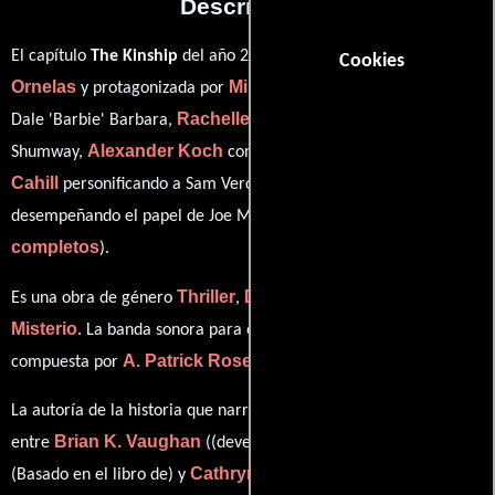
Descripción
Edward
El capítulo
The Kinship
del año 2015, está dirigido por
Cookies
Ornelas
Mike Vogel
y protagonizada por
quien interpreta a
Rachelle Lefevre
Dale 'Barbie' Barbara,
en el papel de Julia
Alexander Koch
Eddie
Shumway,
como James 'Junior' Rennie,
Cahill
Colin Ford
personificando a Sam Verdreaux y
ver créditos
desempeñando el papel de Joe McAlister (
completos
).
Thriller
Drama
Ciencia ficción
Es una obra de género
,
,
y
Misterio
. La banda sonora para esta producción ha sido
A. Patrick Rose
W.G. Snuffy Walden
compuesta por
y
.
La autoría de la historia que narra esta obra está compartida
Brian K. Vaughan
Stephen King
entre
((developed by)),
Cathryn Humphris
(Basado en el libro de) y
(Escrito por).