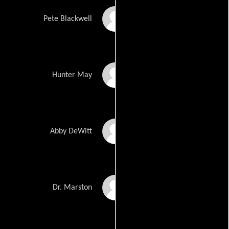
Andrew J. West
Pete Blackwell
Max Ehrich
Hunter May
Bess Rous
Abby DeWitt
Frank Whaley
Dr. Marston