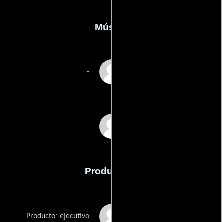
Música
A. Patrick Rose
-
W.G. Snuffy Walden
-
Producción
Neal Baer
Productor ejecutivo