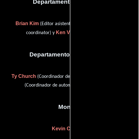
Departamento de editorial
Brian Kim
Chris Mendoza
(Editor asistente),
(post
Ken Van Deest
coordinator) y
(Colorista)
Departamento de transporte
Ty Church
Greg Stancil
(Coordinador de transporte) y
(Coordinador de automóviles (sin acreditar))
Montaje
Kevin Casey
(-)