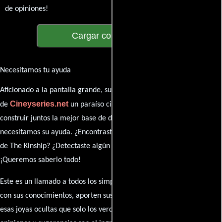
de opiniones!
Cargar comentarios
Necesitamos tu ayuda
Aficionado a la pantalla grande, su participación es clave para hacer
Cineyseries.net
de
un paraíso cinéfilo completo. Queremos
construir juntos la mejor base de datos cinematográfica, pero
necesitamos su ayuda. ¿Encontraste algún dato faltante en la ficha
de The Kinship? ¿Detectaste algún error en la sinopsis o el elenco?
¡Queremos saberlo todo!
Este es un llamado a todos los simpatizantes del cine: contribuyan
con sus conocimientos, aporten sus descubrimientos y compartan
esas joyas ocultas que solo los verdaderos fanáticos conocen. Sus