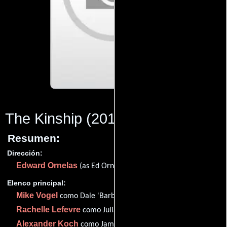
The Kinship
(2015)
Resumen:
Dirección:
Edward Ornelas
(as Ed Ornelas)
Elenco principal:
Mike Vogel
como Dale 'Barbie' Barbara
Rachelle Lefevre
como Julia Shumway
Alexander Koch
como James 'Junior' Rennie