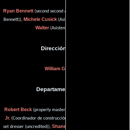
Ryan Bennett
(second second assistant director (as Ryan 'Flash'
Michele Cusick
Susan E.
Bennett)),
(Asistente de dirección) y
Walter
(Asistente de dirección)
Dirección artística
William G. Davis
(-)
Departamento de arte
Robert Beck
Tom Jones
(property master (as Robbie Beck)),
Jr.
Amber Axelton
(Coordinador de construcción),
(additional
Shane Forbes Bates
set dresser (uncredited)),
(on set dresser: