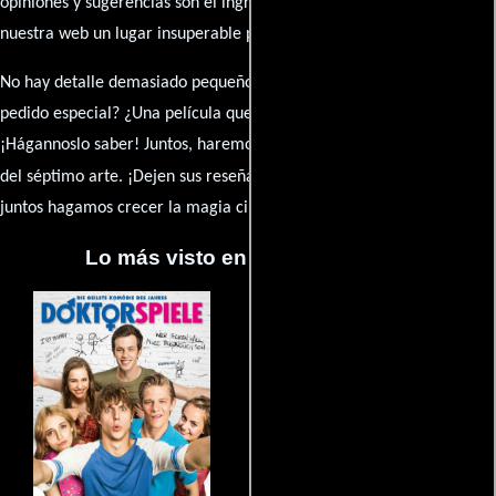
opiniones y sugerencias son el ingrediente secreto que hará de
nuestra web un lugar insuperable para los amantes del celuloide.
No hay detalle demasiado pequeño ni opinión insignificante. ¿Algún
pedido especial? ¿Una película que sueñas con ver reseñada?
¡Hágannoslo saber! Juntos, haremos de esta comunidad el epicentro
caja de comentarios
del séptimo arte. ¡Dejen sus reseña en la
y
juntos hagamos crecer la magia cinematográfica!
Lo más visto en Cineyseries.net