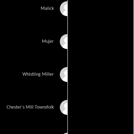
Mike Whaley
Malick
Chanté Bowser
Mujer
Matthew Warzel
Whistling Miller
Kayla Austin
Chester's Mill Townsfolk