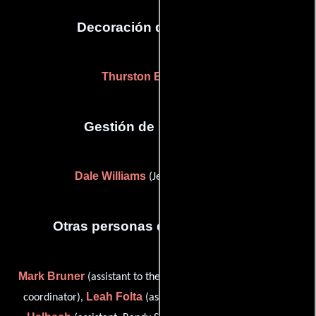
Decoración de escenario
Thurston Edwards
(-)
Gestión de producción
Dale Williams
(Jefe de producción)
Otras personas que participaron
Mark Bruner
Brian Flynn
(assistant to the writers),
(script
Leah Folta
Amee
coordinator),
(assistant to the writers),