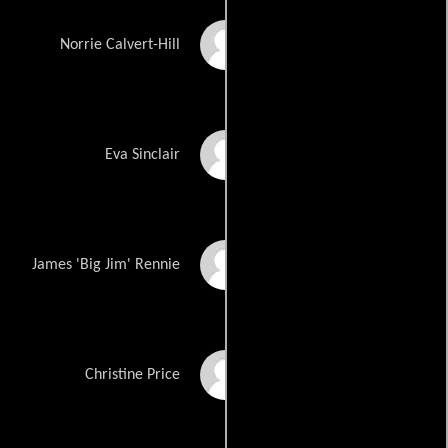
Mackenzie Lintz
Norrie Calvert-Hill
Kylie Bunbury
Eva Sinclair
Dean Norris
James 'Big Jim' Rennie
Marg Helgenberger
Christine Price