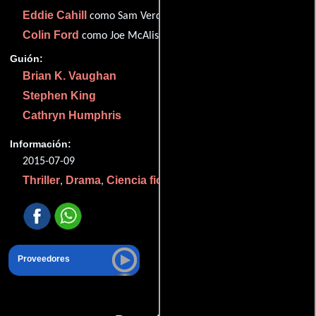
Eddie Cahill
como Sam Verdreaux
Colin Ford
como Joe McAlister
Guión:
Brian K. Vaughan
Stephen King
Cathryn Humphris
Información:
2015-07-09
Thriller
Drama
Ciencia ficción
Misterio
,
,
y
.
Proveedores