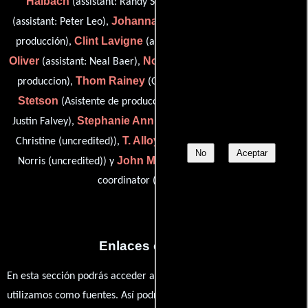
Halbach
Mary Janine Hilton
(assistant: Randy Sutter),
Johanna Klingenberger
(assistant: Peter Leo),
(Contador de
Clint Lavigne
James
producción),
(assistant: Darryl Frank),
Oliver
Noelle M. Pflum
(assistant: Neal Baer),
(Coordinador de
Thom Rainey
Kendall
produccion),
(Guionista supervisor),
Stetson
Kyle Vinuya
(Asistente de producción),
(assistant:
Stephanie Ann Louise Fisher
Justin Falvey),
(photo double:
T. Alloy Langenfeld
Christine (uncredited)),
(stand-in: Dean
No
Aceptar
John Merchant
Norris (uncredited)) y
(assistant production
coordinator (uncredited))
Enlaces externos
En esta sección podrás acceder a los recursos externos que
utilizamos como fuentes. Así podrás chequear toda la