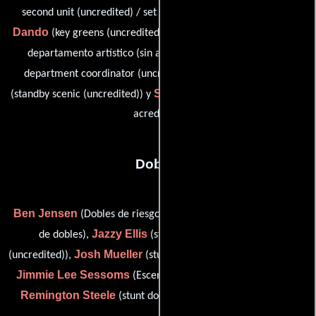
Henry
second unit (uncredited) / set dresser (uncredited)),
Dando
Maggie Ditre
(key greens (uncredited)),
(Asistente del
David Ryder
departamento artístico (sin acredita),
(art
Barbara Seinfeld
department coordinator (uncredited)),
Steffan Taube
(standby scenic (uncredited)) y
(Greensman (sin
acreditar))
Dobles
Ben Jensen
G. Peter King
(Dobles de riesgo),
(Coordinador
Jazzy Ellis
de dobles),
(stunt double: Kylie Bunbury
Josh Mueller
(uncredited)),
(stunt double: Hunter (uncredited)),
Jimmie Lee Sessoms
(Escenas peligrosas (sin acreditar)) y
Remington Steele
(stunt double: mike vogel (uncredited))