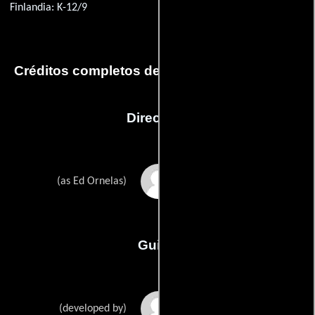
Finlandia: K-12/9
Créditos completos del capítulo The Kinship
Dirección
Edward Ornelas
(as Ed Ornelas)
Guión
Brian K. Vaughans
(developed by)