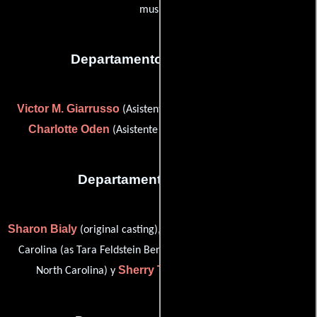
musical)
Departamento de vestuario
Victor M. Giarrusso
(Asistente de diseñador de vestuario) y
Charlotte Oden
(Asistente de vestuario (sin acreditar))
Departamento de reparto
Sharon Bialy
Tara Feldstein
(original casting),
(casting: North
Chase Paris
Carolina (as Tara Feldstein Bennett)),
(casting:
Sherry Thomas
North Carolina) y
(original casting)