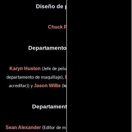
Diseño de producción
Chuck Parker
(-)
Departamento de maquillaje
Karyn Huston
Rick Pour
(Jefe de peluqueros),
(Jefe del
Lynette Rimmer
departamento de maquillaje),
(Estilista (sin
Jason Willis
acreditar)) y
(key makeup artist (uncredited))
Departamento de musica
Sean Alexander
Ann Kline
(Editor de música) y
(Supervisor