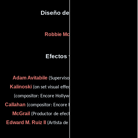
Diseño de vestuario
Robbie McKeithan
(-)
Efectos visuales
Adam Avitabile
Brad
(Supervisor de efectos visuales),
Kalinoski
Seth Brower
(on set visual effects supervisor),
Michael
(compositor: Encore Hollywood (uncredited)),
Callahan
Sarah
(compositor: Encore Hollywood (uncredited)),
McGrail
(Productor de efectos visuales (sin acreditar)) y
Edward M. Ruiz II
(Artista de efectos visuales (sin acreditar))