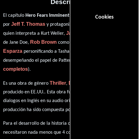
Descripción
El capítulo
Hero Fears Imminent Rot
del año 2016, está dirigido
Cookies
Jeff T. Thomas
Sullivan Stapleton
por
y protagonizada por
Jaimie Alexander
quien interpreta a Kurt Weller,
en el papel
Rob Brown
Audrey
de Jane Doe,
como Edgar Reade,
Esparza
Ashley Johnson
personificando a Tasha Zapata y
ver créditos
desempeñando el papel de Patterson (
completos
).
Thriller
Drama
Crimen
Misterio
Es una obra de género
,
,
y
producido en EE.UU.. Esta obra fue grabado originalmente con
dialogos en
Inglés
en su audio original. La banda sonora para esta
Blake Neely
producción ha sido compuesta por
.
Para el desarrollo de la historia que cuenta esta obra, se
Martin Gero
necesitaron nada menos que 4 colaboraciones.