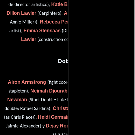
Katie Bova
de director artístico),
(Asistente de decorador),
Dillon Lawler
Ann Miller
(Carpintero),
(property master (as
Rebecca Perrenod
Annie Miller)),
(chargeperson scenic
Emma Stensaas
Steven E.
artist),
(Diseñador gráfico) y
Lawler
(construction coordinator (uncredited))
Dobles
Airon Armstrong
(fight coordinator / stunt double: sullivan
Neimah Djourabchi
James
stapleton),
(Doble de riesgo),
Newman
Larry Nuñez
(Stunt Double: Luke Mitchell),
(stunt
Christopher Place
double: Rafael Sardina),
(stunt coordinator
Heidi Germaine Schnappauf
(as Chris Place)),
(Stunt Double:
Dejay Roestenberg
Jaimie Alexander) y
(Escenas peligrosas
(sin acreditar))