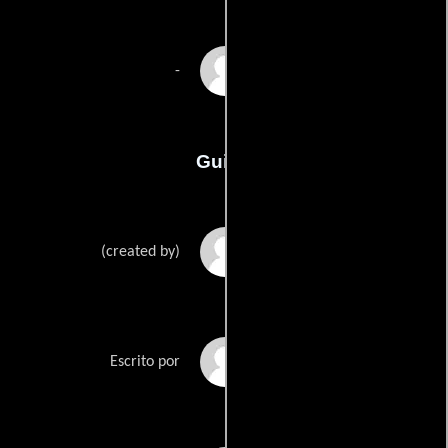
Jeff T. Thomas
-
Guión
Martin Geros
(created by)
Alex Bergers
Escrito por