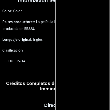
Información técnica y general
Color:
Color
Paises productores:
La película Hero Fears Imminent Rot fué
producida en
EE.UU.
Lenguaje original:
Inglés
.
Clasificación
EE.UU.: TV-14
Créditos completos del capítulo Hero Fears
Imminent Rot
Dirección