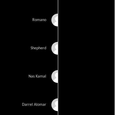
Luke Mitchell
Romano
Michelle Hurd
Shepherd
Archie Panjabi
Nas Kamal
Jorge Eliézer Chacón
Darrel Alomar