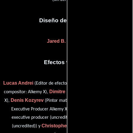
Diseño de vestuario
Jared B. Leese
(-)
Efectos visuales
Lucas Andrei
Namjin Heo
(Editor de efectos visuales),
(digital
Dimitre Iliev
compositor: Alkemy X),
(digital compositor: Alkemy
Denis Kozyrev
Bob Lowery
X),
(Pintor mate),
(Visual Effects
Leah Garner Orsini
Executive Producer Alkemy X),
(vfx
executive producer (uncredited) / visual effects producer
Christopher Riemann
(uncredited)) y
(vfx compositor