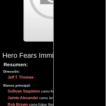
Hero Fears Imminent Rot
(2016)
Resumen:
Dirección:
Jeff T. Thomas
-
Elenco principal:
Sullivan Stapleton
como Kurt Weller
Jaimie Alexander
como Jane Doe
Rob Brown
como Edgar Reade