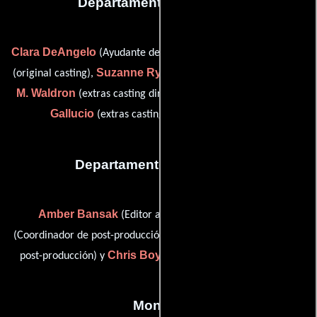
Departamento de reparto
Clara DeAngelo
Barbara Fiorentino
(Ayudante de casting),
Suzanne Ryan
David
(original casting),
(Casting: New York),
M. Waldron
Deanna
(extras casting director (uncredited)) y
Gallucio
(extras casting director (uncredited))
Departamento de editorial
Amber Bansak
Edam McCain
(Editor asistente),
Skylar Ojeda
(Coordinador de post-producción),
(Asistente de
Chris Boyer
post-producción) y
(final colorist (uncredited))
Montaje