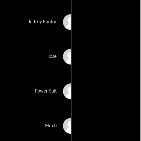
Joe Cobden
Jeffrey Kantor
Rafael Sardina
Jose
Jennifer McCabe
Power Suit
Hugues Faustin
Mitch