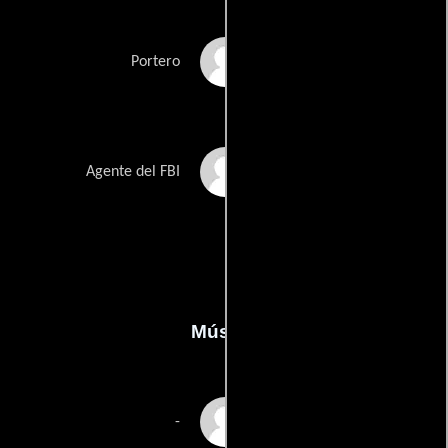
Jose Febus
Portero
Kelly P. Williams
Agente del FBI
Música
Blake Neely
-