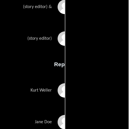
Rachel Caris Loves
(story editor) &
Kristen Laydens
(story editor)
Reparto
Sullivan Stapleton
Kurt Weller
Jaimie Alexander
Jane Doe