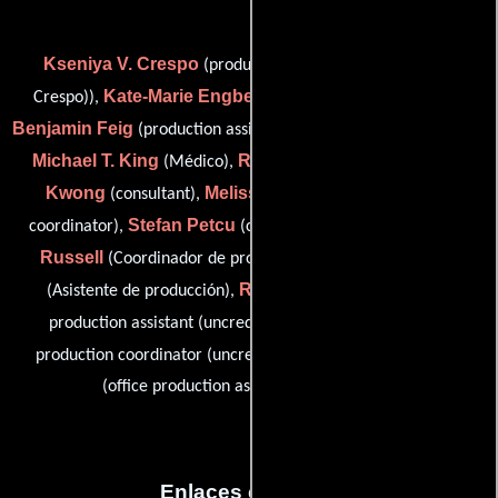
Kseniya V. Crespo
(production assistant (as Kseniya V.
Kate-Marie Engberg
Crespo)),
(line producer's assistant),
Benjamin Feig
(production assistant: Walkie PA & Tandem Key),
Michael T. King
Ron Kochie
David
(Médico),
(Médico),
Kwong
Melissa Brides Ockman
(consultant),
(script
Stefan Petcu
Kelsi
coordinator),
(clerk: accounting office),
Russell
Matias Shimada
(Coordinador de produccion),
Robert Goldwasser
(Asistente de producción),
(office
Liz Vaida
production assistant (uncredited)),
(assistant
Kim VanDenBerg
production coordinator (uncredited)) y
(office production assistant (uncredited))
Enlaces externos