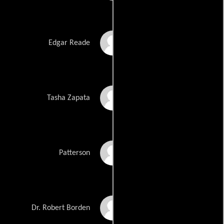
Rob Brown
Edgar Reade
Audrey Esparza
Tasha Zapata
Ashley Johnson
Patterson
Ukweli Roach
Dr. Robert Borden