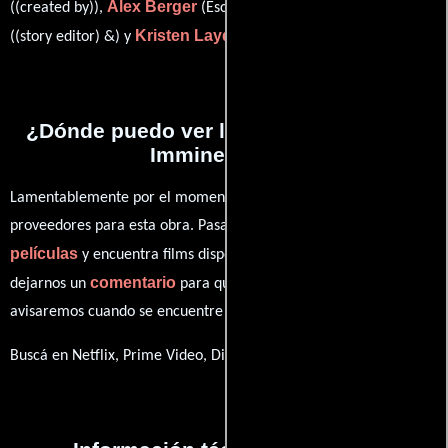
Alex Berger
Rachel Caris Love
((created by)),
(Escrito por),
Kristen Layden
((story editor) &) y
((story editor)).
¿Dónde puedo ver la series Hero Fears
Imminent Rot?
Lamentablemente por el momento no contamos con enlaces a
proveedores para esta obra. Pasa por nuestro catálogo de
películas
y encuentra films disponibles. También puedes
comentario
dejarnos un
para que le demos prioridad y te
avisaremos cuando se encuentre disponible
Buscá en Netflix, Prime Video, Disney+