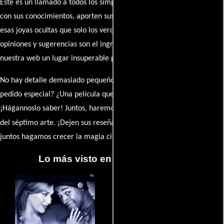
Este es un llamado a todos los simpatizantes del cine: contribuyan
con sus conocimientos, aporten sus descubrimientos y compartan
esas joyas ocultas que solo los verdaderos fanáticos conocen. Sus
opiniones y sugerencias son el ingrediente secreto que hará de
nuestra web un lugar insuperable para los amantes del celuloide.
No hay detalle demasiado pequeño ni opinión insignificante. ¿Algún
pedido especial? ¿Una película que sueñas con ver reseñada?
¡Hágannoslo saber! Juntos, haremos de esta comunidad el epicentro
caja de comentarios
del séptimo arte. ¡Dejen sus reseña en la
y
juntos hagamos crecer la magia cinematográfica!
Lo más visto en Cineyseries.net