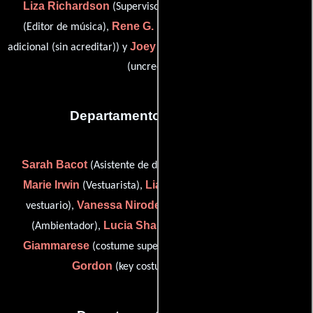
Liza Richardson
Zed Starkovich
(Supervisor musical),
Rene G. Boscio
(Editor de música),
(Compositor: música
Joey Hope Singer
adicional (sin acreditar)) y
(music clearance
(uncredited))
Departamento de vestuario
Sarah Bacot
Rene
(Asistente de diseñador de vestuario),
Marie Irwin
Liana C. John
(Vestuarista),
(Comprador de
Vanessa Nirode
Debra Peck
vestuario),
(head tailor),
Lucia Shapiro
Linda
(Ambientador),
(Ambientador),
Giammarese
Seana
(costume supervisor (uncredited)) y
Gordon
(key costumer (uncredited))