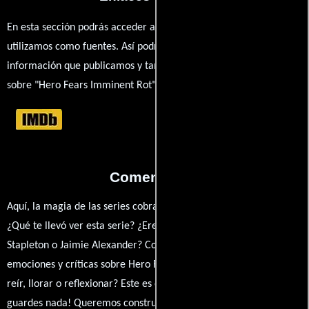
En esta sección podrás acceder a los recursos externos que
utilizamos como fuentes. Así podrás chequear toda la
información que publicamos y también ampliar tu conocimiento
sobre "Hero Fears Imminent Rot".
Comentarios
Aquí, la magia de las series cobra vida a través de tus opiniones.
¿Qué te llevó ver esta serie? ¿Eres fan de Jeff T. Thomas, Sullivan
Stapleton o Jaimie Alexander? Comparte tus pensamientos,
emociones y críticas sobre Hero Fears Imminent Rot. ¿Te hizo
reír, llorar o reflexionar? Este es el lugar para expresarlo. ¡No te
guardes nada! Queremos construir una comunidad apasionada