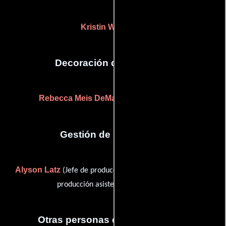
Kristin Windell
(-)
Decoración de escenario
Rebecca Meis DeMarco
((as Becca Meis))
Gestión de producción
Alyson Latz
Hilary Smith
(Jefe de producción) y
(Jefe de
producción asistente de la unidad)
Otras personas que participaron