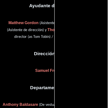
Ayudante de dirección
Matthew Gordon
Peter Soldo
(Asistente de dirección),
Thomas Tobin
(Asistente de dirección) y
(second assistant
director (as Tom Tobin) / second assistant director)
Dirección artística
Samuel Froeschle
(-)
Departamento de arte
Anthony Baldasare
Carl Baldasso
(De vestuario),
(Asistente