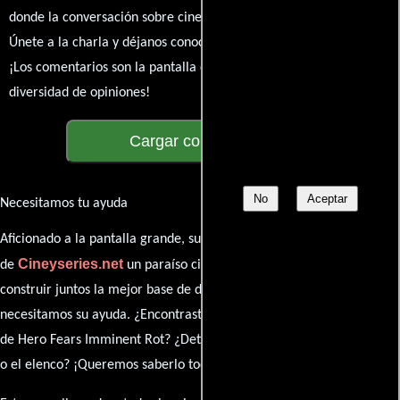
donde la conversación sobre cine y series nunca se detenga.
Únete a la charla y déjanos conocer tu mundo cinematográfico.
¡Los comentarios son la pantalla donde se proyecta nuestra
diversidad de opiniones!
Cargar comentarios
No
Aceptar
Necesitamos tu ayuda
Aficionado a la pantalla grande, su participación es clave para hacer
Cineyseries.net
de
un paraíso cinéfilo completo. Queremos
construir juntos la mejor base de datos cinematográfica, pero
necesitamos su ayuda. ¿Encontraste algún dato faltante en la ficha
de Hero Fears Imminent Rot? ¿Detectaste algún error en la sinopsis
o el elenco? ¡Queremos saberlo todo!