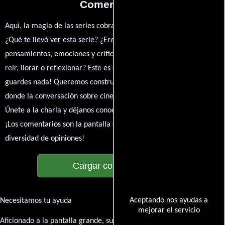
Comentarios
Aquí, la magia de las series cobra vida a través de tus opiniones.
¿Qué te llevó ver esta serie? ¿Eres fan de? Comparte tus
pensamientos, emociones y críticas sobre Crossing Lines. ¿Te hizo
reír, llorar o reflexionar? Este es el lugar para expresarlo. ¡No te
guardes nada! Queremos construir una comunidad apasionada
donde la conversación sobre cine y series nunca se detenga.
Únete a la charla y déjanos conocer tu mundo cinematográfico.
¡Los comentarios son la pantalla donde se proyecta nuestra
diversidad de opiniones!
Cargar comentarios
Aceptando nos ayudas a
Necesitamos tu ayuda
mejorar el servicio
Aficionado a la pantalla grande, su participación es clave para hacer