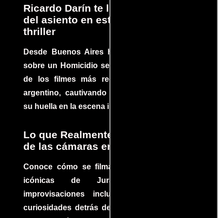
Ricardo Darín te llevará al borde
del asiento en este increíble
thriller
Desde Buenos Aires hasta el mundo, Tesis
sobre un Homicidio se ha convertido en uno
de los filmes más recomendados del cine
argentino, cautivando audiencias y dejando
su huella en la escena internacional.
Lo que Realmente Sucedió detrás
de las cámaras en Jurassic Park
Conoce cómo se filmaron algunas escenas
icónicas de Jurassic Park, con
improvisaciones incluidas. ¡Descubre las
curiosidades detrás del rodaje de un clásico