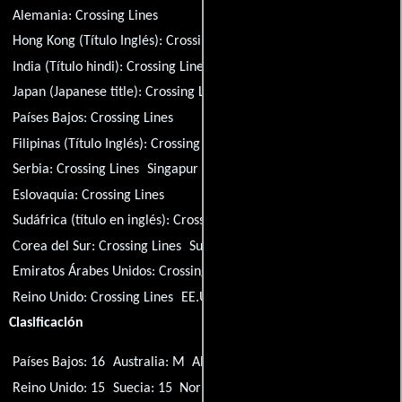
Alemania:
Crossing Lines
Hong Kong (Título Inglés):
Crossing Lines
India (Título hindi):
Crossing Lines
Italia:
Crossing Lines
Japan (Japanese title):
Crossing Lines
Países Bajos:
Crossing Lines
Filipinas (Título Inglés):
Crossing Lines
Rumania:
Crossing Lines
Serbia:
Crossing Lines
Singapur (Título Inglés):
Crossing Lines
Eslovaquia:
Crossing Lines
Sudáfrica (título en inglés):
Crossing Lines
Corea del Sur:
Crossing Lines
Suecia:
Crossing Lines
Emiratos Árabes Unidos:
Crossing Lines
Reino Unido:
Crossing Lines
EE.UU.:
Crossing Lines
Clasificación
Países Bajos: 16
Australia: M
Alemania: 16
Japón: R15+
Reino Unido: 15
Suecia: 15
Noruega: 12
Polonia: 12