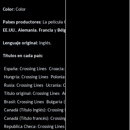
Color:
Color
Paises productores:
La película Crossing Lines fué producida en
EE.UU.
,
Alemania
,
Francia
y
Bélgica
Lenguaje original:
Inglés
.
Títulos en cada país:
España:
Crossing Lines
Croacia:
Crossing Lines
Hungría:
Crossing Lines
Polonia:
Crossing Lines
Rusia:
Crossing Lines
Ucrania:
Crossing Lines
Título original:
Crossing Lines
Australia:
Crossing Lines
Brasil:
Crossing Lines
Bulgaria (título búlgaro):
Crossing Lines
Canadá (Título Inglés):
Crossing Lines
Canadá (Título francés):
Crossing Lines
Republica Checa:
Crossing Lines
Francia:
Crossing Lines