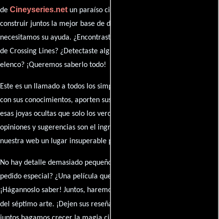
Cineyseries.net
de
un paraíso cinéfilo completo. Queremos
construir juntos la mejor base de datos cinematográfica, pero
necesitamos su ayuda. ¿Encontraste algún dato faltante en la ficha
de Crossing Lines? ¿Detectaste algún error en la sinopsis o el
elenco? ¡Queremos saberlo todo!
Este es un llamado a todos los simpatizantes del cine: contribuyan
con sus conocimientos, aporten sus descubrimientos y compartan
esas joyas ocultas que solo los verdaderos fanáticos conocen. Sus
opiniones y sugerencias son el ingrediente secreto que hará de
nuestra web un lugar insuperable para los amantes del celuloide.
No hay detalle demasiado pequeño ni opinión insignificante. ¿Algún
pedido especial? ¿Una película que sueñas con ver reseñada?
¡Hágannoslo saber! Juntos, haremos de esta comunidad el epicentro
caja de comentarios
del séptimo arte. ¡Dejen sus reseña en la
y
juntos hagamos crecer la magia cinematográfica!