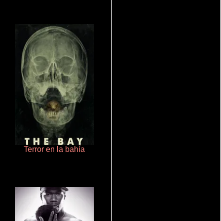
Terror en la bahía
Talchul: Project Silence