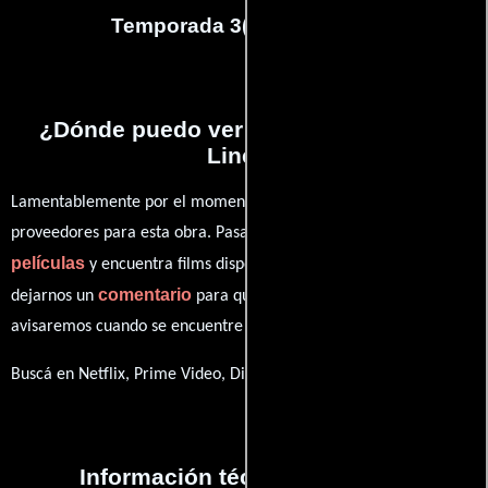
Temporada 3
(
12
capítulos)
¿Dónde puedo ver la series Crossing
Lines?
Lamentablemente por el momento no contamos con enlaces a
proveedores para esta obra. Pasa por nuestro catálogo de
películas
y encuentra films disponibles. También puedes
comentario
dejarnos un
para que le demos prioridad y te
avisaremos cuando se encuentre disponible
Buscá en Netflix, Prime Video, Disney+
Información técnica y general