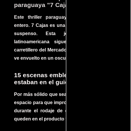
paraguaya "7 Cajas"
Este thriller paraguayo cautivó al mundo
entero. 7 Cajas es una explosión de acción y
suspenso. Esta joya cinematográfica
latinoamericana sigue la historia de un
carretillero del Mercado 4 de Asunción que se
ve envuelto en un oscuro mundo de crimen
15 escenas emblemáticas que no
estaban en el guion
Por más sólido que sea un guión siempre hay
espacio para que improvisaciones que se dan
durante el rodaje de determinadas escenas
queden en el producto final.