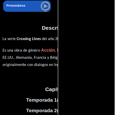
Proveedores
Descripción
La serie
Crossing Lines
del año 2013,
Acción
Drama
Crimen
Es una obra de género
,
y
producida en
EE.UU., Alemania, Francia y Bélgica. Esta obra fue grabada
originalmente con dialogos en
Inglés
en su audio original.
Capítulos
Temporada 1
(
10
capítulos)
Temporada 2
(
12
capítulos)