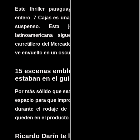
Este thriller paraguayo cautivó al mundo
entero. 7 Cajas es una explosión de acción y
suspenso. Esta joya cinematográfica
latinoamericana sigue la historia de un
carretillero del Mercado 4 de Asunción que se
ve envuelto en un oscuro mundo de crimen
15 escenas emblemáticas que no
estaban en el guion
Por más sólido que sea un guión siempre hay
espacio para que improvisaciones que se dan
durante el rodaje de determinadas escenas
queden en el producto final.
Ricardo Darín te llevará al borde