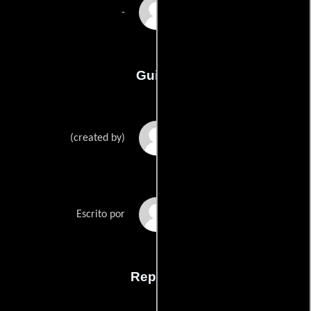
Joanna Kerns
-
Guión
Kevin Williamsons
(created by)
Anna Frickes
Escrito por
Reparto