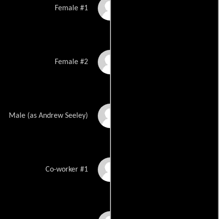
Liz Knight
Female #1
Bobbi Baker
Female #2
Drew Seeley
Male (as Andrew Seeley)
Jeremy Fischer
Co-worker #1