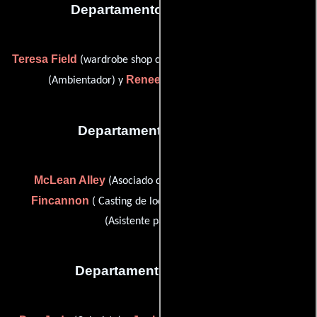
Departamento de vestuario
Teresa Field
Shea Masterson
(wardrobe shop coordinator),
Renee Raphael
(Ambientador) y
(Vestuarista)
Departamento de reparto
McLean Alley
Mark
(Asociado de casting de extras),
Fincannon
Jason Kennedy
( Casting de locación) y
(Asistente para casting)
Departamento de editorial