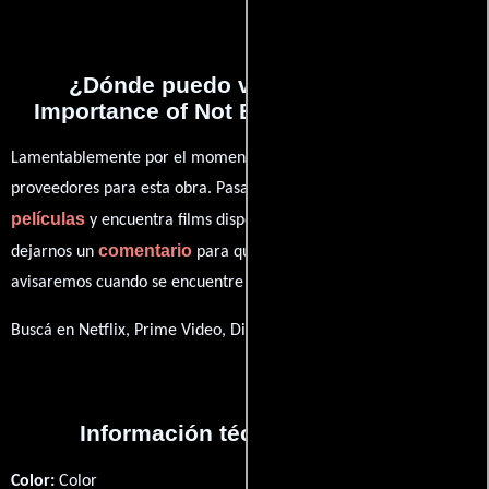
¿Dónde puedo ver la series The
Importance of Not Being Too Earnest?
Lamentablemente por el momento no contamos con enlaces a
proveedores para esta obra. Pasa por nuestro catálogo de
películas
y encuentra films disponibles. También puedes
comentario
dejarnos un
para que le demos prioridad y te
avisaremos cuando se encuentre disponible
Buscá en Netflix, Prime Video, Disney+
Información técnica y general
Color:
Color