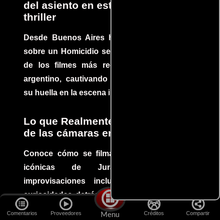
del asiento en este increíble
thriller
Desde Buenos Aires hasta el mundo, Tesis
sobre un Homicidio se ha convertido en uno
de los filmes más recomendados del cine
argentino, cautivando audiencias y dejando
su huella en la escena internacional.
Lo que Realmente Sucedió detrás
de las cámaras en Jurassic Park
Conoce cómo se filmaron algunas escenas
icónicas de Jurassic Park, con
improvisaciones incluidas. ¡Descubre las
curiosidades detrás del rodaje de un clásico
cinematográfico!
Comentarios
Proveedores
Créditos
Compartir
Menu