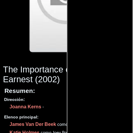
The Importance of Not Being Too
Earnest
(2002)
Resumen:
Dirección:
Joanna Kerns
-
Elenco principal:
James Van Der Beek
como Dawson Leery
Katie Holmes
como Joey Potter