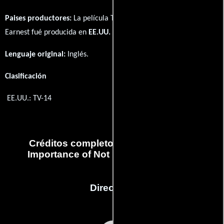
Paises productores:
La película The Importance of Not Being Too
Earnest fué producida en
EE.UU.
Lenguaje original:
Inglés
.
Clasificación
EE.UU.: TV-14
Créditos completos del capítulo The
Importance of Not Being Too Earnest
Dirección