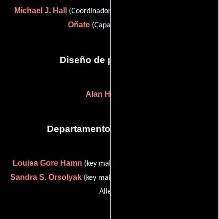
Michael J. Hall
James F.
(Coordinador de construcción) y
Oñate
(Capataz escénico)
Diseño de producción
Alan Hook
(-)
Departamento de maquillaje
Louisa Gore Hamn
(key makeup artist (as Louisa Hamn)) y
Sandra S. Orsolyak
(key makeup artist (as Sandra Orsolyak-
Allen))