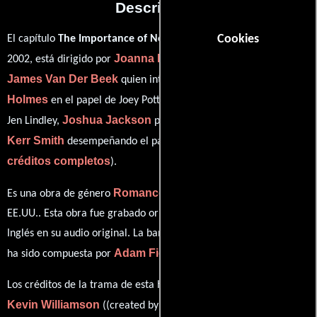
Descripción
El capítulo
The Importance of Not Being Too Earnest
del año
Cookies
Joanna Kerns
2002, está dirigido por
y protagonizada por
James Van Der Beek
Katie
quien interpreta a Dawson Leery,
Holmes
Michelle Williams
en el papel de Joey Potter,
como
Joshua Jackson
Jen Lindley,
personificando a Pacey Witter y
Kerr Smith
ver
desempeñando el papel de Jack McPhee (
créditos completos
).
Romance
Drama
Es una obra de género
y
producido en
EE.UU.. Esta obra fue grabado originalmente con dialogos en
Inglés
en su audio original. La banda sonora para esta producción
Adam Fields
ha sido compuesta por
.
Los créditos de la trama de esta historia están divididos entre
Kevin Williamson
Anna Fricke
((created by)) y
(Escrito por).