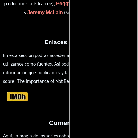
Peggy O'Neal
production staff: trainee),
(Grupo de loop de adr)
Jeremy McLain
y
(Suplente (sin acreditar))
Enlaces externos
En esta sección podrás acceder a los recursos externos que
utilizamos como fuentes. Así podrás chequear toda la
información que publicamos y también ampliar tu conocimiento
sobre "The Importance of Not Being Too Earnest".
Comentarios
Aquí, la magia de las series cobra vida a través de tus opiniones.