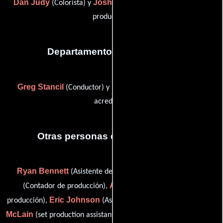
Dan Judy
Joshua Parker
(Colorista) y
(Asistente de post-
producción)
Departamento de transporte
Greg Stancil
Brett Leslie
(Conductor) y
(Conductor (sin
acreditar))
Otras personas que participaron
Ryan Bennett
John T. Haun
(Asistente de producción),
Andy House
(Contador de producción),
(Ejecutivo de
Eric Johnson
Jeremy
producción),
(Asistente de producción),
McLain
Jeremy Moffett
(set production assistant),
(key set pa /