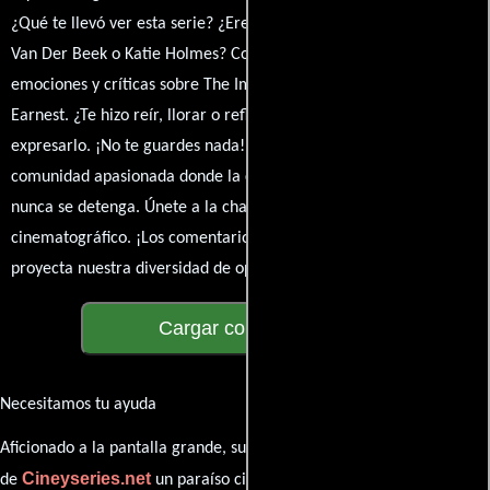
¿Qué te llevó ver esta serie? ¿Eres fan de Joanna Kerns, James
Van Der Beek o Katie Holmes? Comparte tus pensamientos,
emociones y críticas sobre The Importance of Not Being Too
Earnest. ¿Te hizo reír, llorar o reflexionar? Este es el lugar para
expresarlo. ¡No te guardes nada! Queremos construir una
comunidad apasionada donde la conversación sobre cine y series
nunca se detenga. Únete a la charla y déjanos conocer tu mundo
cinematográfico. ¡Los comentarios son la pantalla donde se
proyecta nuestra diversidad de opiniones!
Cargar comentarios
Necesitamos tu ayuda
Aficionado a la pantalla grande, su participación es clave para hacer
Cineyseries.net
de
un paraíso cinéfilo completo. Queremos