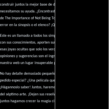
construir juntos la mejor base de datos cinematográfica, pero
necesitamos su ayuda. ¿Encontraste algún dato faltante en la ficha
de The Importance of Not Being Too Earnest? ¿Detectaste algún
error en la sinopsis o el elenco? ¡Queremos saberlo todo!
Este es un llamado a todos los simpatizantes del cine: contribuyan
con sus conocimientos, aporten sus descubrimientos y compartan
esas joyas ocultas que solo los verdaderos fanáticos conocen. Sus
opiniones y sugerencias son el ingrediente secreto que hará de
nuestra web un lugar insuperable para los amantes del celuloide.
No hay detalle demasiado pequeño ni opinión insignificante. ¿Algún
pedido especial? ¿Una película que sueñas con ver reseñada?
¡Hágannoslo saber! Juntos, haremos de esta comunidad el epicentro
caja de comentarios
del séptimo arte. ¡Dejen sus reseña en la
y
juntos hagamos crecer la magia cinematográfica!