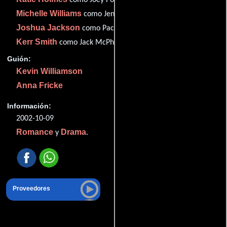
Michelle Williams
como Jen Lindley
Joshua Jackson
como Pacey Witter
Kerr Smith
como Jack McPhee
Guión:
Kevin Williamson
Anna Fricke
Información:
2002-10-09
Romance
Drama
y
.
Proveedores