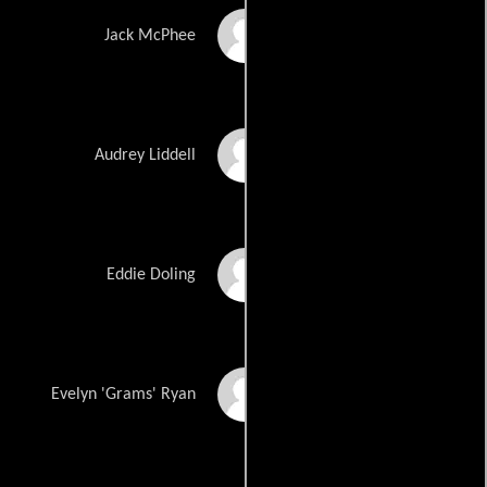
Kerr Smith
Jack McPhee
Busy Philipps
Audrey Liddell
Oliver Hudson
Eddie Doling
Mary Beth Peil
Evelyn 'Grams' Ryan