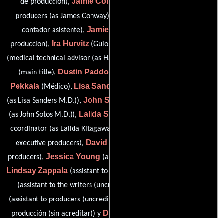
Jamie Conway
de producción),
(assistant to executive
Jareth Costello
producers (as James Conway)),
(Segundo
Jamie Feldman
contador asistente),
(Coordinador de
Ira Hurvitz
Harley Liker
produccion),
(Guionista supervisor),
Don McNeill
(medical technical advisor (as Harley Liker M.D.)),
Dustin Paddock
Ron
(main title),
(script coordinator),
Pekkala
Lisa Sanders
(Médico),
(medical technical advisor
John Sotos
(as Lisa Sanders M.D.)),
(medical technical advisor
Lalida Sujjavasin
(as John Sotos M.D.)),
(assistant production
Danny Weiss
coordinator (as Lalida Kitagawa)),
(assistant to
David Wong
executive producers),
(assistant to executive
Jessica Young
producers),
(assistant to executive producers),
Lindsay Zappala
Liz Alper
(assistant to executive producers),
Jennifer Danolfo
(assistant to the writers (uncredited)),
Rachel Dill
(assistant to producers (uncredited)),
(Asistente de
Derek Oishi
producción (sin acreditar)) y
(key set production