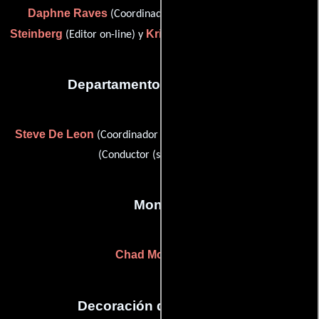
Daphne Raves
Jay
(Coordinador de post-producción),
Steinberg
Kris Vinkovic
(Editor on-line) y
(telecine engineer)
Departamento de transporte
Steve De Leon
Mark Landin
(Coordinador de transporte) y
(Conductor (sin acreditar))
Montaje
Chad Mochrie
(-)
Decoración de escenario