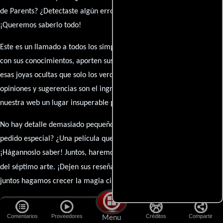
de Parents? ¿Detectaste algún error en la sinopsis o el elenco?
¡Queremos saberlo todo!
Este es un llamado a todos los simpatizantes del cine: contribuyan
con sus conocimientos, aporten sus descubrimientos y compartan
esas joyas ocultas que solo los verdaderos fanáticos conocen. Sus
opiniones y sugerencias son el ingrediente secreto que hará de
nuestra web un lugar insuperable para los amantes del celuloide.
No hay detalle demasiado pequeño ni opinión insignificante. ¿Algún
pedido especial? ¿Una película que sueñas con ver reseñada?
¡Hágannoslo saber! Juntos, haremos de esta comunidad el epicentro
caja de comentarios
del séptimo arte. ¡Dejen sus reseña en la
y
juntos hagamos crecer la magia cinematográfica!
Lo más visto en Cineyseries.net
Comentarios
Proveedores
Créditos
Compartir
Menu