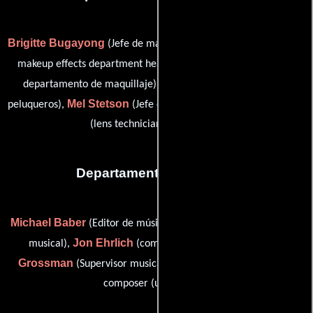
Brigitte Bugayong
Dalia Dokter
(Jefe de maquillaje),
(special
Marianna Elias
makeup effects department head),
(Jefe del
Wendy Southard
departamento de maquillaje),
(Jefe de
Mel Stetson
Sean Kenney
peluqueros),
(Jefe de peluqueros) y
(lens technician (uncredited))
Departamento de musica
Michael Baber
Gary Calamar
(Editor de música),
(Supervisor
Jon Ehrlich
Lynn
musical),
(composer: theme music),
Grossman
Marc Hallisey
(Supervisor musical) y
(assistant
composer (uncredited))