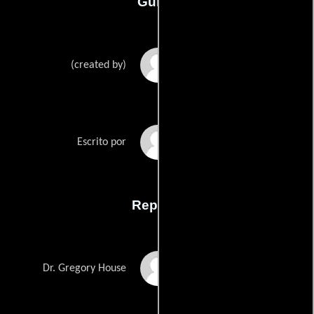
Guión
David Shores
(created by)
Eli Atties
Escrito por
Reparto
Hugh Laurie
Dr. Gregory House