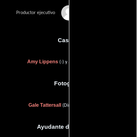
Greg Yaitanes
Productor ejecutivo
Casting
Amy Lippens
Janelle Scuderi
(-) y
(-)
Fotografia
Gale Tattersall
(Director de fotografía)
Ayudante de dirección