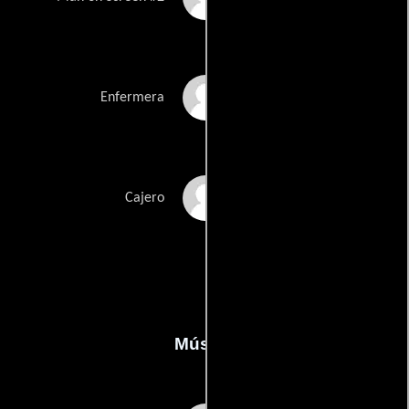
Bobbin Bergstrom
Enfermera
Dava Krause
Cajero
Música