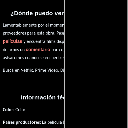
¿Dónde puedo ver la series Parents?
Lamentablemente por el momento no contamos con enlaces a
proveedores para esta obra. Pasa por nuestro catálogo de
películas
y encuentra films disponibles. También puedes
comentario
dejarnos un
para que le demos prioridad y te
avisaremos cuando se encuentre disponible
Buscá en Netflix, Prime Video, Disney+
Información técnica y general
Color:
Color
Paises productores:
La película Parents fué producida en
EE.UU.