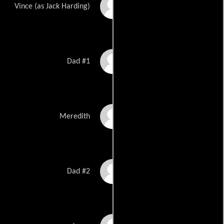
Jack Nathan Harding
Vince (as Jack Harding)
Tim Chiou
Dad #1
Donnabella Mortel
Meredith
Henry Clarke
Dad #2