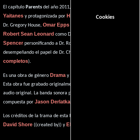
Greg
El capítulo
Parents
del año 2011, está dirigido por
Yaitanes
Hugh Laurie
y protagonizada por
quien interpreta a
Cookies
Omar Epps
Dr. Gregory House,
en el papel de Dr. Eric Foreman,
Robert Sean Leonard
Jesse
como Dr. James Wilson,
Spencer
Peter Jacobson
personificando a Dr. Robert Chase y
ver créditos
desempeñando el papel de Dr. Chris Taub (
completos
).
Drama
Misterio
Es una obra de género
y
producido en EE.UU..
Esta obra fue grabado originalmente con dialogos en
Inglés
en su
audio original. La banda sonora para esta producción ha sido
Jason Derlatka
Jon Ehrlich
compuesta por
y
.
Los créditos de la trama de esta historia están divididos entre
David Shore
Eli Attie
((created by)) y
(Escrito por).