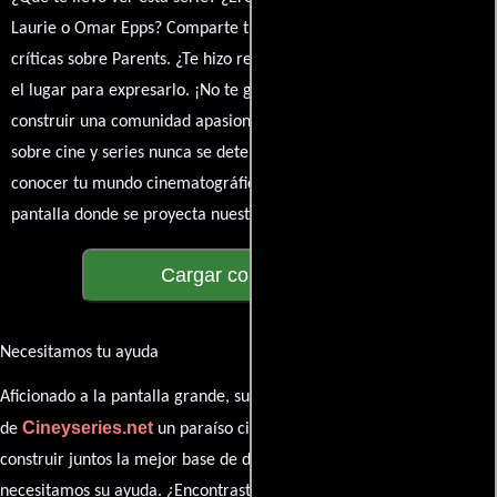
Laurie o Omar Epps? Comparte tus pensamientos, emociones y
críticas sobre Parents. ¿Te hizo reír, llorar o reflexionar? Este es
el lugar para expresarlo. ¡No te guardes nada! Queremos
construir una comunidad apasionada donde la conversación
sobre cine y series nunca se detenga. Únete a la charla y déjanos
conocer tu mundo cinematográfico. ¡Los comentarios son la
pantalla donde se proyecta nuestra diversidad de opiniones!
Cargar comentarios
Necesitamos tu ayuda
Aficionado a la pantalla grande, su participación es clave para hacer
Cineyseries.net
de
un paraíso cinéfilo completo. Queremos
construir juntos la mejor base de datos cinematográfica, pero
necesitamos su ayuda. ¿Encontraste algún dato faltante en la ficha