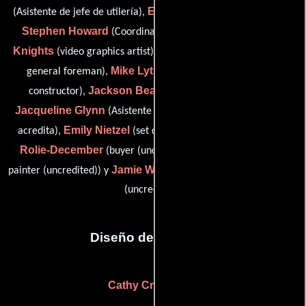
Eddie Grisco
(Asistente de jefe de utilería),
(Jefe de utilería),
Stephen Howard
Simon
(Coordinador de construcción),
Knights
Thomas Lauifi
(video graphics artist),
(construction
Mike Lytle
Keith Sale
general foreman),
(Pintor),
(Jefe
Jackson Beale
constructor),
(gang boss (uncredited)),
Jacqueline Glynn
(Asistente del departamento artístico (sin
Emily Nietzel
Jill
acredita),
(set dec assistant (uncredited)),
Rolie-December
Dan Tanger
(buyer (uncredited)),
(lead
Jamie Walker McCall
painter (uncredited)) y
(graphic designer
(uncredited))
Diseño de vestuario
Cathy Crandall
(-)