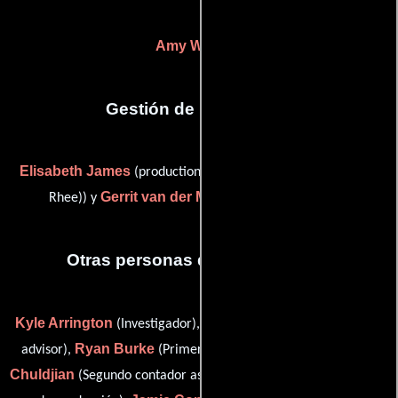
Amy Wells
(-)
Gestión de producción
Elisabeth James
(production supervisor (as Elisabeth James
Gerrit van der Meer
Rhee)) y
(Jefe de producción)
Otras personas que participaron
Kyle Arrington
Bobbin Bergstrom
(Investigador),
(medical
Ryan Burke
Alina
advisor),
(Primer asistente de contador),
Chuldjian
Jon Cohoe
(Segundo contador asistente),
(Contador