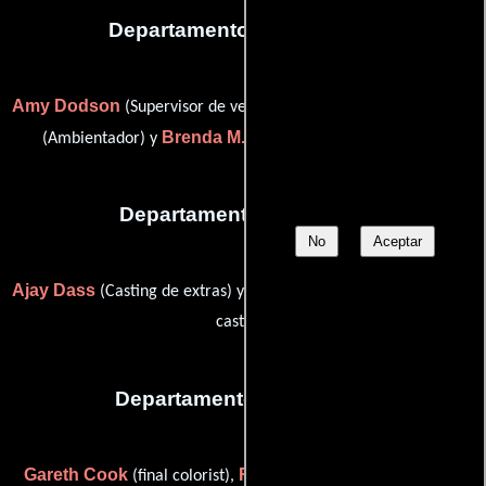
Departamento de vestuario
Amy Dodson
A. Hoffman Matthew
(Supervisor de vestuario),
Brenda M. Ware
(Ambientador) y
(Jefe de vestuaristas)
Departamento de reparto
No
Aceptar
Ajay Dass
Jesse Lafferty
(Casting de extras) y
(Asistente para
casting)
Departamento de editorial
Gareth Cook
Rhett Finch
(final colorist),
(Editor asistente),