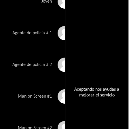
Trevor Larcom
Joven
David Charles
Agente de policía # 1
Keith Markey
Agente de policía # 2
Aceptando nos ayudas a
mejorar el servicio
David Bickford
Man on Screen #1
Greg Allan Martin
Man on Screen #2