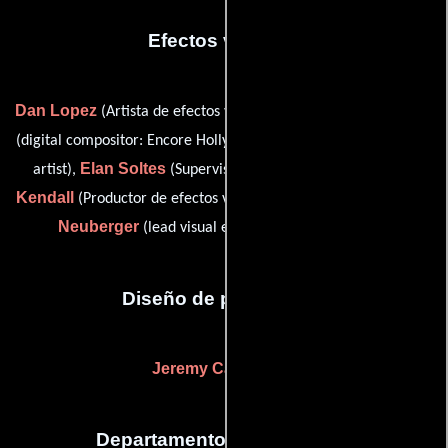
Efectos visuales
Dan Lopez
Francesco Panzieri
(Artista de efectos visuales),
Nick Sinnott
(digital compositor: Encore Hollywood),
(tracking
Elan Soltes
Tom
artist),
(Supervisor de efectos visuales),
Kendall
David
(Productor de efectos visuales (sin acreditar)) y
Neuberger
(lead visual effects artist (uncredited))
Diseño de producción
Jeremy Cassells
(-)
Departamento de maquillaje