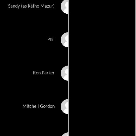
Kathe Mazur
Sandy (as Käthe Mazur)
Mark Atteberry
Phil
Kovar McClure
Ron Parker
Jim Gleason
Mitchell Gordon