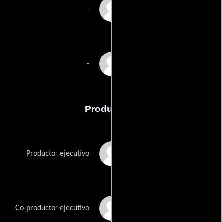
Jason Derlatka
-
Jon Ehrlich
-
Producción
Paul Attanasio
Productor ejecutivo
Eli Attie
Co-productor ejecutivo