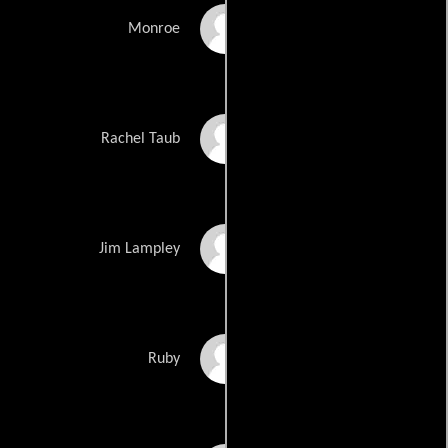
John Scurti
Monroe
Jennifer Crystal Foley
Rachel Taub
Jim Lampley
Jim Lampley
Zena Grey
Ruby