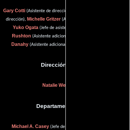
Gary Cotti
Vince Duque
(Asistente de dirección),
(Asistente de
Michelle Gritzer
dirección),
(Asistente adicional del director),
Yuko Ogata
Allison
(Jefe de asistentes de dirección),
Rushton
Christine
(Asistente adicional del director) y
Danahy
(Asistente adicional del director (sin acreditar))
Dirección artística
Natalie Weinmann
(-)
Departamento de arte
Michael A. Casey
Nicole Eldredge
(Jefe de utilería),