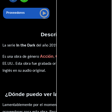
Proveedores
Descripción
La serie
In the Dark
del año 2019,
Acción
Crimen
Horror
Es una obra de género
,
y
producida en
EE.UU.. Esta obra fue grabada originalmente con dialogos en
Inglés
en su audio original.
¿Dónde puedo ver la series In the Dark?
Lamentablemente por el momento no contamos con enlaces a