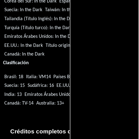
Corea del Sur:
In the Dark
España:
In the Dark
Suecia:
In the Dark
Taiwán:
In the Dark
Tailandia (Título Inglés):
In the Dark
Turquía (Título turco):
In the Dark
Ucrania:
In the Dark
Emiratos Árabes Unidos:
In the Dark
Reino Unido:
In the Dark
EE.UU.:
In the Dark
Título original:
In the Dark
Canadá:
In the Dark
Clasificación
Brasil: 18
Italia: VM14
Países Bajos: 12
Alemania: 16
Suecia: 15
Sudáfrica: 16
EE.UU.: TV-14
España: X
Turquía: 7+
India: 13
Emiratos Árabes Unidos: 15+
México: TV-14
Canadá: TV-14
Australia: 13+
Créditos completos de la serie In the Dark