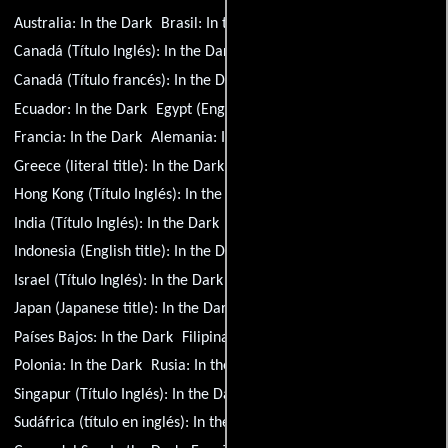
Australia:
In the Dark
Brasil:
In the Dark
Canadá (Título Inglés):
In the Dark
Canadá (Título francés):
In the Dark
Croacia:
In the Dark
Ecuador:
In the Dark
Egypt (English title):
In the Dark
Francia:
In the Dark
Alemania:
In the Dark
Greece (literal title):
In the Dark
Hong Kong (Título Inglés):
In the Dark
India (Título Inglés):
In the Dark
India (Título hindi):
In the Dark
Indonesia (English title):
In the Dark
Israel (Título Inglés):
In the Dark
Italia:
In the Dark
Japan (Japanese title):
In the Dark
México:
In the Dark
Países Bajos:
In the Dark
Filipinas (Título Inglés):
In the Dark
Polonia:
In the Dark
Rusia:
In the Dark
Serbia:
In the Dark
Singapur (Título Inglés):
In the Dark
Sudáfrica (título en inglés):
In the Dark