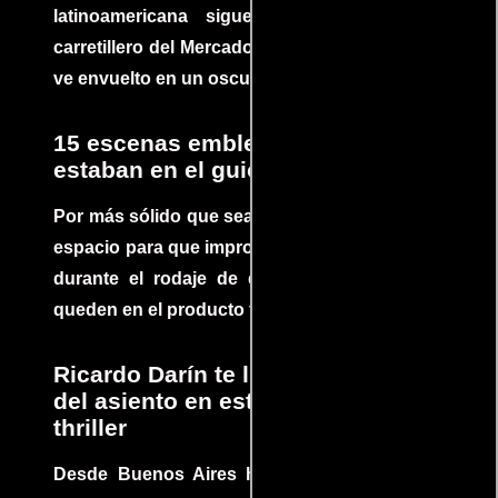
latinoamericana sigue la historia de un
carretillero del Mercado 4 de Asunción que se
ve envuelto en un oscuro mundo de crimen
15 escenas emblemáticas que no
estaban en el guion
Por más sólido que sea un guión siempre hay
espacio para que improvisaciones que se dan
durante el rodaje de determinadas escenas
queden en el producto final.
Ricardo Darín te llevará al borde
del asiento en este increíble
thriller
Desde Buenos Aires hasta el mundo, Tesis