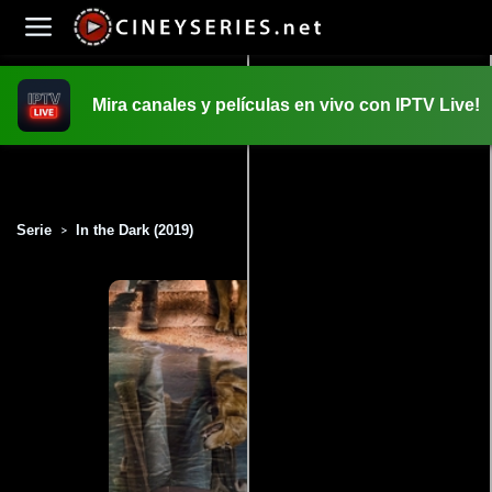
Mira canales y películas en vivo con IPTV Live!
INICIO
PELICULAS
Serie
In the Dark (2019)
>