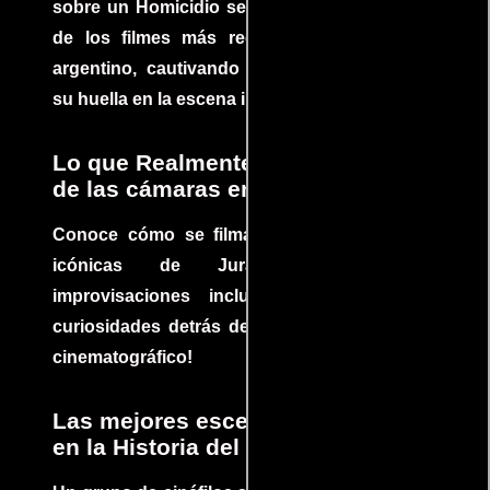
sobre un Homicidio se ha convertido en uno
de los filmes más recomendados del cine
argentino, cautivando audiencias y dejando
su huella en la escena internacional.
Lo que Realmente Sucedió detrás
de las cámaras en Jurassic Park
Conoce cómo se filmaron algunas escenas
icónicas de Jurassic Park, con
improvisaciones incluidas. ¡Descubre las
curiosidades detrás del rodaje de un clásico
cinematográfico!
Las mejores escenas de acción
en la Historia del cine