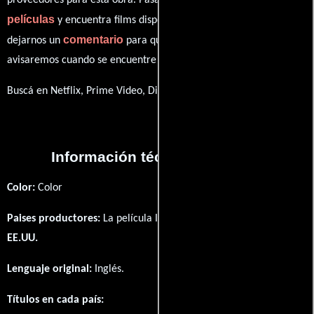
proveedores para esta obra. Pasa por nuestro catálogo de
películas
y encuentra films disponibles. También puedes
comentario
dejarnos un
para que le demos prioridad y te
avisaremos cuando se encuentre disponible
Buscá en Netflix, Prime Video, Disney+
Información técnica y general
Color:
Color
Paises productores:
La película In the Dark fué producida en
EE.UU.
Lenguaje original:
Inglés
.
Títulos en cada país: