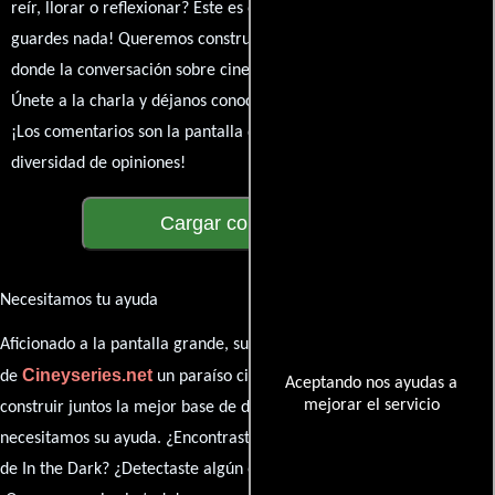
reír, llorar o reflexionar? Este es el lugar para expresarlo. ¡No te
guardes nada! Queremos construir una comunidad apasionada
donde la conversación sobre cine y series nunca se detenga.
Únete a la charla y déjanos conocer tu mundo cinematográfico.
¡Los comentarios son la pantalla donde se proyecta nuestra
diversidad de opiniones!
Cargar comentarios
Necesitamos tu ayuda
Aficionado a la pantalla grande, su participación es clave para hacer
Cineyseries.net
de
un paraíso cinéfilo completo. Queremos
Aceptando nos ayudas a
mejorar el servicio
construir juntos la mejor base de datos cinematográfica, pero
necesitamos su ayuda. ¿Encontraste algún dato faltante en la ficha
de In the Dark? ¿Detectaste algún error en la sinopsis o el elenco?