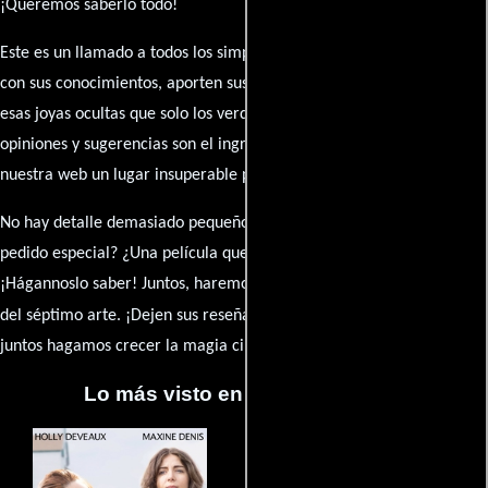
¡Queremos saberlo todo!
Este es un llamado a todos los simpatizantes del cine: contribuyan
con sus conocimientos, aporten sus descubrimientos y compartan
esas joyas ocultas que solo los verdaderos fanáticos conocen. Sus
opiniones y sugerencias son el ingrediente secreto que hará de
nuestra web un lugar insuperable para los amantes del celuloide.
No hay detalle demasiado pequeño ni opinión insignificante. ¿Algún
pedido especial? ¿Una película que sueñas con ver reseñada?
¡Hágannoslo saber! Juntos, haremos de esta comunidad el epicentro
caja de comentarios
del séptimo arte. ¡Dejen sus reseña en la
y
juntos hagamos crecer la magia cinematográfica!
Lo más visto en Cineyseries.net