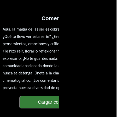
Comentarios
Aquí, la magia de las series cobra vida a través de tus opiniones.
¿Qué te llevó ver esta serie? ¿Eres fan de? Comparte tus
pensamientos, emociones y críticas sobre Murdoch Mysteries.
¿Te hizo reír, llorar o reflexionar? Este es el lugar para
expresarlo. ¡No te guardes nada! Queremos construir una
comunidad apasionada donde la conversación sobre cine y series
nunca se detenga. Únete a la charla y déjanos conocer tu mundo
cinematográfico. ¡Los comentarios son la pantalla donde se
proyecta nuestra diversidad de opiniones!
Cargar comentarios