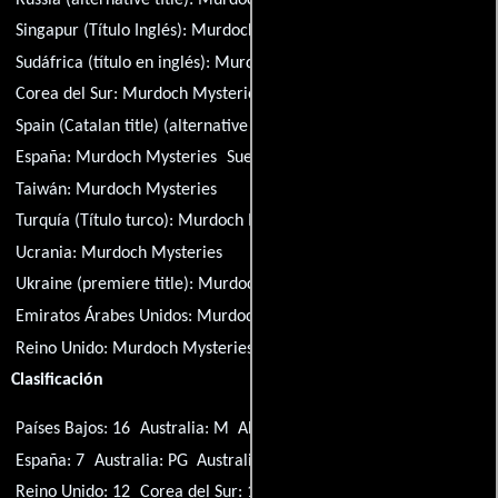
Singapur (Título Inglés):
Murdoch Mysteries
Sudáfrica (título en inglés):
Murdoch Mysteries
Corea del Sur:
Murdoch Mysteries
Spain (Catalan title) (alternative title):
Murdoch Mysteries
España:
Murdoch Mysteries
Suecia:
Murdoch Mysteries
Taiwán:
Murdoch Mysteries
Turquía (Título turco):
Murdoch Mysteries
Ucrania:
Murdoch Mysteries
Ukraine (premiere title):
Murdoch Mysteries
Emiratos Árabes Unidos:
Murdoch Mysteries
Reino Unido:
Murdoch Mysteries
EE.UU.:
Murdoch Mysteries
Clasificación
Países Bajos: 16
Australia: M
Alemania: 12
Nueva Zelanda: M
España: 7
Australia: PG
Australia: MA15+
Reino Unido: 15
Reino Unido: 12
Corea del Sur: 15
Italia: T
EE.UU.: TV-PG