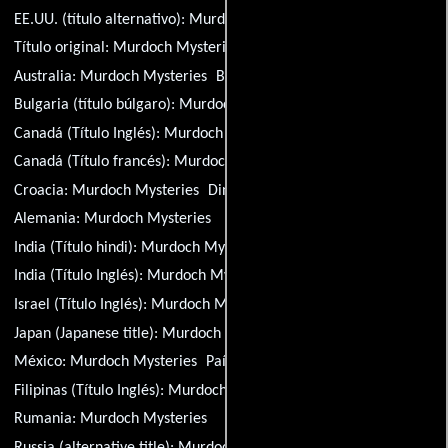
EE.UU. (título alternativo):
Murdoch Mysteries
Título original:
Murdoch Mysteries
Grecia:
Murdoch Mysteries
Australia:
Murdoch Mysteries
Brasil:
Murdoch Mysteries
Bulgaria (título búlgaro):
Murdoch Mysteries
Canadá (Título Inglés):
Murdoch Mysteries
Canadá (Título francés):
Murdoch Mysteries
Croacia:
Murdoch Mysteries
Dinamarca:
Murdoch Mysteries
Alemania:
Murdoch Mysteries
India (Título hindi):
Murdoch Mysteries
India (Título Inglés):
Murdoch Mysteries
Israel (Título Inglés):
Murdoch Mysteries
Japan (Japanese title):
Murdoch Mysteries
México:
Murdoch Mysteries
Países Bajos:
Murdoch Mysteries
Filipinas (Título Inglés):
Murdoch Mysteries
Rumania:
Murdoch Mysteries
Russia (alternative title):
Murdoch Mysteries