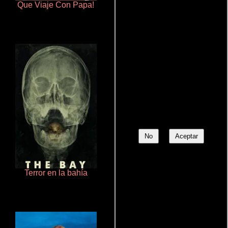
Que Viaje Con Papa!
Otra ridícula película de baile
No
Aceptar
Terror en la bahía
Crimen sin perdón