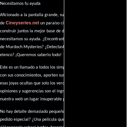
Necesitamos tu ayuda
Aficionado a la pantalla grande, su participación es clave para hacer
Cineyseries.net
de
un paraíso cinéfilo completo. Queremos
construir juntos la mejor base de datos cinematográfica, pero
necesitamos su ayuda. ¿Encontraste algún dato faltante en la ficha
de Murdoch Mysteries? ¿Detectaste algún error en la sinopsis o el
elenco? ¡Queremos saberlo todo!
Este es un llamado a todos los simpatizantes del cine: contribuyan
con sus conocimientos, aporten sus descubrimientos y compartan
esas joyas ocultas que solo los verdaderos fanáticos conocen. Sus
opiniones y sugerencias son el ingrediente secreto que hará de
nuestra web un lugar insuperable para los amantes del celuloide.
No hay detalle demasiado pequeño ni opinión insignificante. ¿Algún
pedido especial? ¿Una película que sueñas con ver reseñada?