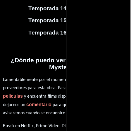
Temporada 14
(
11
capítulos)
Temporada 15
(
24
capítulos)
Temporada 16
(
15
capítulos)
¿Dónde puedo ver la series Murdoch
Mysteries?
Lamentablemente por el momento no contamos con enlaces a
proveedores para esta obra. Pasa por nuestro catálogo de
películas
y encuentra films disponibles. También puedes
comentario
dejarnos un
para que le demos prioridad y te
avisaremos cuando se encuentre disponible
Buscá en Netflix, Prime Video, Disney+