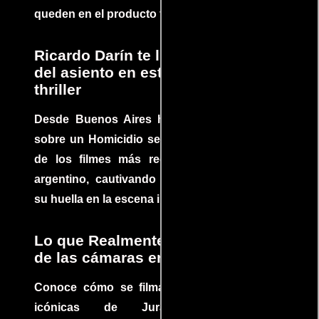
queden en el producto final.
Ricardo Darín te llevará al borde
del asiento en este increíble
thriller
Desde Buenos Aires hasta el mundo, Tesis
sobre un Homicidio se ha convertido en uno
de los filmes más recomendados del cine
argentino, cautivando audiencias y dejando
su huella en la escena internacional.
Lo que Realmente Sucedió detrás
de las cámaras en Jurassic Park
Conoce cómo se filmaron algunas escenas
icónicas de Jurassic Park, con