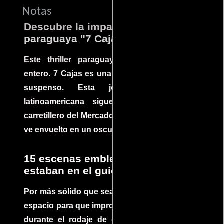
Notas
Descubre la impactante película
paraguaya "7 Cajas"
Este thriller paraguayo cautivó al mundo
entero. 7 Cajas es una explosión de acción y
suspenso. Esta joya cinematográfica
latinoamericana sigue la historia de un
carretillero del Mercado 4 de Asunción que se
ve envuelto en un oscuro mundo de crimen
15 escenas emblemáticas que no
estaban en el guion
Por más sólido que sea un guión siempre hay
espacio para que improvisaciones que se dan
durante el rodaje de determinadas escenas