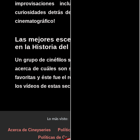
improvisaciones incluidas. ¡Descubre las
curiosidades detrás del rodaje de un clásico
cinematográfico!
Las mejores escenas de acción
en la Historia del cine
Un grupo de cinéfilos se juntaron para debatir
acerca de cuáles son sus escenas de acción
favoritas y éste fue el resultado. No te pierdas
los vídeos de estas secuencias inolvidables.
Películas
Lo más visto:
Acerca de Cineyseries
Políticas de privacidad
Aviso Legal
Políticas de Cookies
Contacto