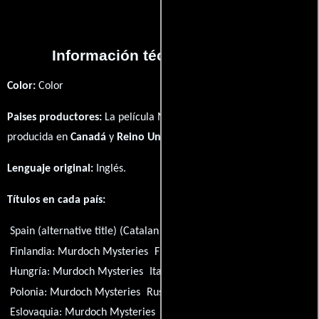
Información técnica y general
Color:
Color
Paises productores:
La película Murdoch Mysteries fué
producida en
Canadá
y
Reino Unido
Lenguaje original:
Inglés
.
Títulos en cada país:
Spain (alternative title) (Catalan title):
Murdoch Mysteries
Finlandia:
Murdoch Mysteries
Francia:
Murdoch Mysteries
Hungría:
Murdoch Mysteries
Italia:
Murdoch Mysteries
Polonia:
Murdoch Mysteries
Rusia:
Murdoch Mysteries
Eslovaquia:
Murdoch Mysteries