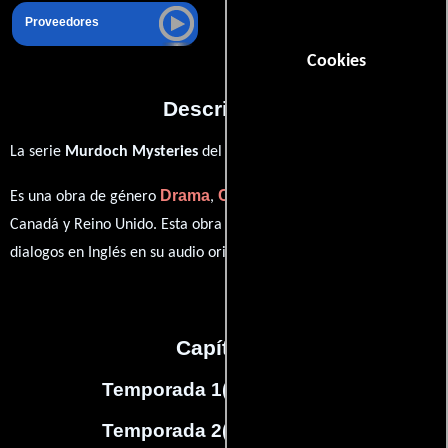
Proveedores
Cookies
Descripción
La serie
Murdoch Mysteries
del año 2008,
Drama
Crimen
Misterio
Es una obra de género
,
y
producida en
Canadá y Reino Unido. Esta obra fue grabada originalmente con
dialogos en
Inglés
en su audio original.
Capítulos
Temporada 1
(
13
capítulos)
Temporada 2
(
13
capítulos)