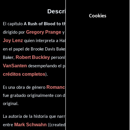
Descripción
Cookies
El capítulo
A Rush of Blood to the Head
del año 2012, está
Gregory Prange
Bethany
dirigido por
y protagonizada por
Joy Lenz
Sophia Bush
quien interpreta a Haley James Scott,
Austin Nichols
en el papel de Brooke Davis Baker,
como Julian
Robert Buckley
Shantel
Baker,
personificando a Clay Evans y
VanSanten
ver
desempeñando el papel de Quinn James (
créditos completos
).
Romance
Drama
Deporte
Es una obra de género
,
y
. Esta obra
fue grabado originalmente con dialogos en
Inglés
en su audio
original.
La autoría de la historia que narra esta obra está compartida
Mark Schwahn
Johnny Richardson
entre
((created by)),