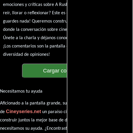
emociones y críticas sobre A Rush of Blood to the Head. ¿Te hizo
reír, llorar o reflexionar? Este es el lugar para expresarlo. ¡No te
guardes nada! Queremos construir una comunidad apasionada
donde la conversación sobre cine y series nunca se detenga.
Únete a la charla y déjanos conocer tu mundo cinematográfico.
¡Los comentarios son la pantalla donde se proyecta nuestra
diversidad de opiniones!
Cargar comentarios
Necesitamos tu ayuda
Aficionado a la pantalla grande, su participación es clave para hacer
Cineyseries.net
de
un paraíso cinéfilo completo. Queremos
construir juntos la mejor base de datos cinematográfica, pero
necesitamos su ayuda. ¿Encontraste algún dato faltante en la ficha