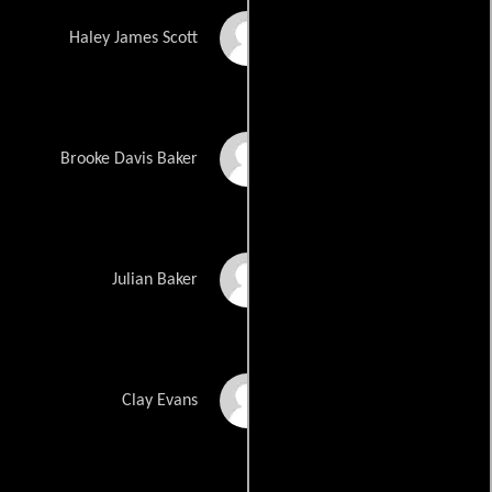
Bethany Joy Lenz
Haley James Scott
Sophia Bush
Brooke Davis Baker
Austin Nichols
Julian Baker
Robert Buckley
Clay Evans