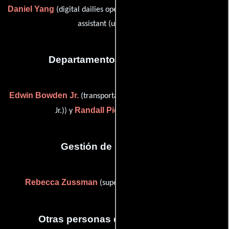
Daniel Yang
Joel Steven
(digital dailies operator) y
(telecine
assistant (uncredited))
Departamento de transporte
Edwin Bowden Jr.
(transportation captain (as Edwin Bowden
Randall Pickett
Jr.)) y
(Conductor)
Gestión de producción
Rebecca Zussman
(supervisor de post-producción)
Otras personas que participaron