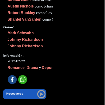
Austin Nichols
como Julian Baker
Robert Buckley
como Clay Evans
Shantel VanSanten
como Quinn James
Guión:
Mark Schwahn
Johnny Richardson
Johnny Richardson
Información:
2012-02-29
Romance
Drama
Deporte
,
y
.
Proveedores