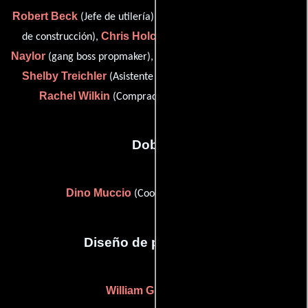
Robert Beck
Michael J. Hall
(Jefe de utilería),
(Coordinador
Chris Holcombe
Gary
de construcción),
(charge scenic),
Naylor
Amy Tipton
(gang boss propmaker),
(art coordinator),
Shelby Treichler
(Asistente del departamento artístico) y
Rachel Wilkin
(Comprador del set de decoración)
Dobles
Dino Muccio
(Coordinador de dobles)
Diseño de producción
William G. Davis
(-)