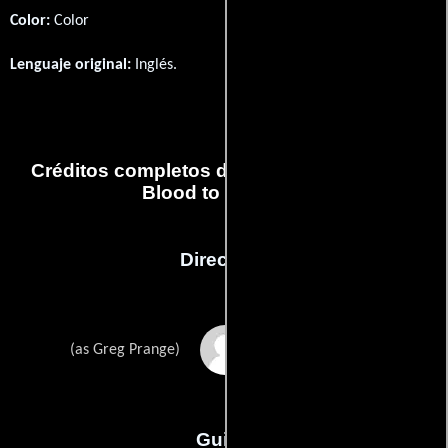
Color:
Color
Lenguaje original:
Inglés
.
Créditos completos del capítulo A Rush of
Blood to the Head
Dirección
Gregory Prange
(as Greg Prange)
Guión