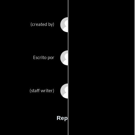
Mark Schwahns
(created by)
Johnny Richardsons
Escrito por
Johnny Richardsons
(staff writer)
Reparto