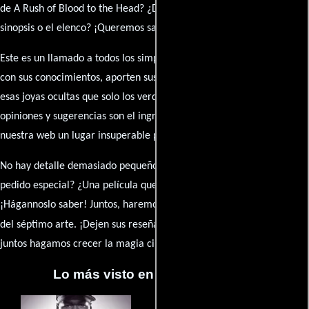
de A Rush of Blood to the Head? ¿Detectaste algún error en la
sinopsis o el elenco? ¡Queremos saberlo todo!
Este es un llamado a todos los simpatizantes del cine: contribuyan
con sus conocimientos, aporten sus descubrimientos y compartan
esas joyas ocultas que solo los verdaderos fanáticos conocen. Sus
opiniones y sugerencias son el ingrediente secreto que hará de
nuestra web un lugar insuperable para los amantes del celuloide.
No hay detalle demasiado pequeño ni opinión insignificante. ¿Algún
pedido especial? ¿Una película que sueñas con ver reseñada?
¡Hágannoslo saber! Juntos, haremos de esta comunidad el epicentro
caja de comentarios
del séptimo arte. ¡Dejen sus reseña en la
y
juntos hagamos crecer la magia cinematográfica!
Lo más visto en Cineyseries.net