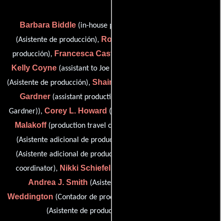
Barbara Biddle
Sean Bozeman
(in-house producer),
Ross Burchfield
(Asistente de producción),
(Asistente de
Francesca Castro
producción),
(post production assistant),
Kelly Coyne
Beth W. Crookham
(assistant to Joe Davola),
Shaina Fewell
Karen
(Asistente de producción),
(story editor),
Gardner
(assistant production coordinator (as Karen M.
Corey L. Howard
John
Gardner)),
(set production assistant),
Malakoff
Adam D. Powell
(production travel consultant),
Adam David Powell
(Asistente adicional de producción),
Brian Ridings
(Asistente adicional de producción),
(script
Nikki Schiefelbein
coordinator),
(executive story editor),
Andrea J. Smith
Gary
(Asistente de producción),
Weddington
Kimberley Christie
(Contador de producción) y
(Asistente de producción (sin acreditar))