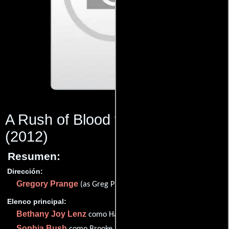
A Rush of Blood to the Head
(2012)
Resumen:
Dirección:
Gregory Prange
(as Greg Prange)
Elenco principal:
Bethany Joy Lenz
como Haley James Scott
Sophia Bush
como Brooke Davis Baker