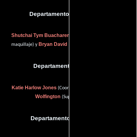
Departamento de maquillaje
Shutchai Tym Buacharern
(Jefe del departamento de
Bryan David Moss
maquillaje) y
(Asistente de estilista)
Departamento de musica
Katie Harlow Jones
Lindsay
(Coordinador musical) y
Wolfington
(Supervisor musical)
Departamento de vestuario