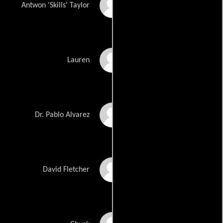
Antwon Tanner
Antwon 'Skills' Taylor
Allison Munn
Lauren
David Norona
Dr. Pablo Alvarez
Scott Holroyd
David Fletcher