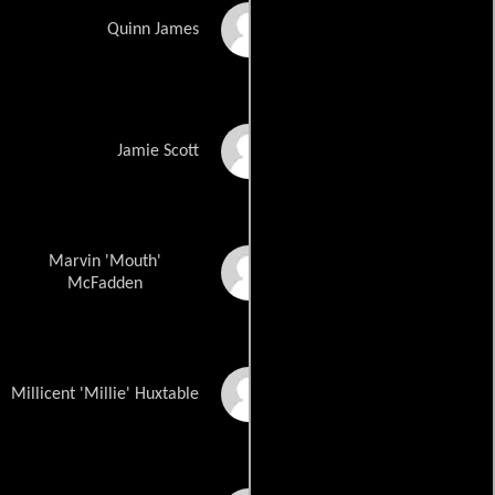
Shantel VanSanten
Quinn James
Jackson Brundage
Jamie Scott
Marvin 'Mouth'
Lee Norris
McFadden
Lisa Goldstein Kirsch
Millicent 'Millie' Huxtable