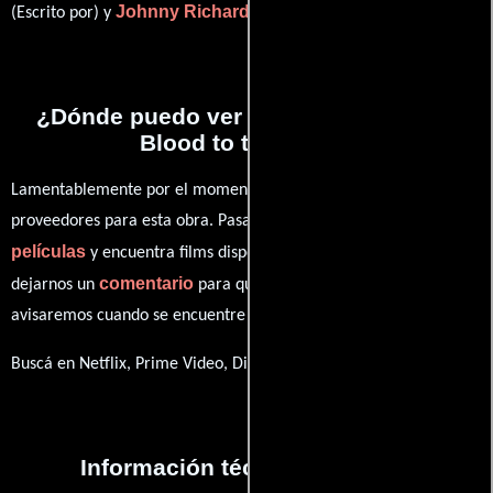
Johnny Richardson
(Escrito por) y
((staff writer)).
¿Dónde puedo ver la series A Rush of
Blood to the Head?
Lamentablemente por el momento no contamos con enlaces a
proveedores para esta obra. Pasa por nuestro catálogo de
películas
y encuentra films disponibles. También puedes
comentario
dejarnos un
para que le demos prioridad y te
avisaremos cuando se encuentre disponible
Buscá en Netflix, Prime Video, Disney+
Información técnica y general