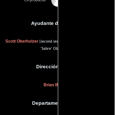
Lenn K. Rosenfeld
Co-productor
Ayudante de dirección
Scott Oberholzer
(second second assistant director (as Scott
'Sabre' Oberholzer))
Dirección artística
Brian Baker
(-)
Departamento de arte