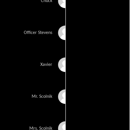
Michael May
Chuck
Stephen Elliott
Officer Stevens
Devin McGee
Xavier
Dax Griffin
Mr. Scolnik
Kelley Davis
Mrs. Scolnik