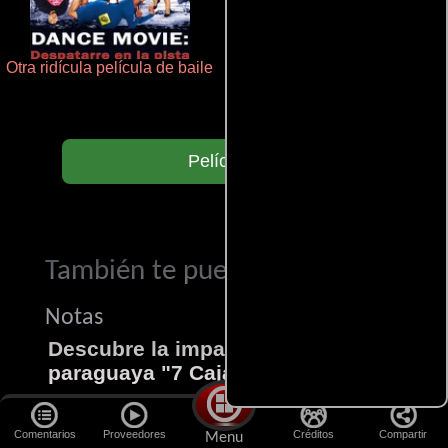
Otra ridícula película de baile
Cronicas de la Tribu Fantasma
Películas
También te puede interesar...
Notas
Descubre la impactante película
paraguaya "7 Cajas"
Este thriller paraguayo cautivó al mundo
Comentarios
Proveedores
Créditos
Compartir
Menu
entero. 7 Cajas es una explosión de acción y