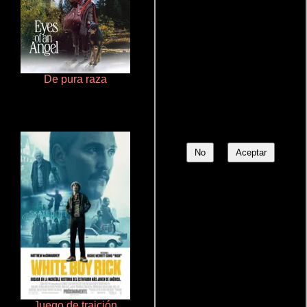
De pura raza
Un verano inolvidable
No
Aceptar
Juego de traición
Pobres criaturas