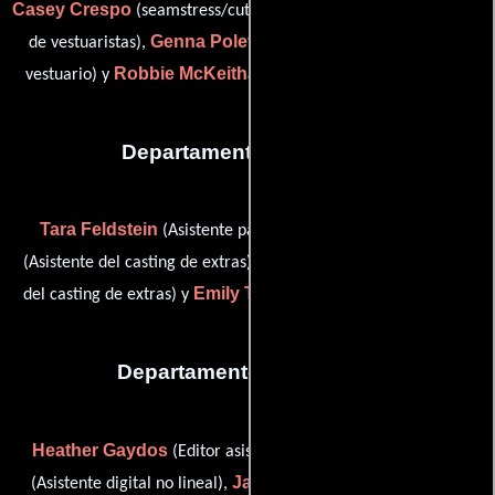
Casey Crespo
Victor M. Giarrusso
(seamstress/cutter),
(Jefe
Genna Poletti
de vestuaristas),
(Asistente de producción de
Robbie McKeithan
vestuario) y
(Vestuarista (sin acreditar))
Departamento de reparto
Tara Feldstein
Maggie Muller
(Asistente para casting),
Lauren E. Taylor
(Asistente del casting de extras),
(Asistente
Emily Towler
del casting de extras) y
(Asistente para casting)
Departamento de editorial
Heather Gaydos
Paul Amadeus Kim
(Editor asistente),
Jay Steinberg
(Asistente digital no lineal),
(Editor on-line),