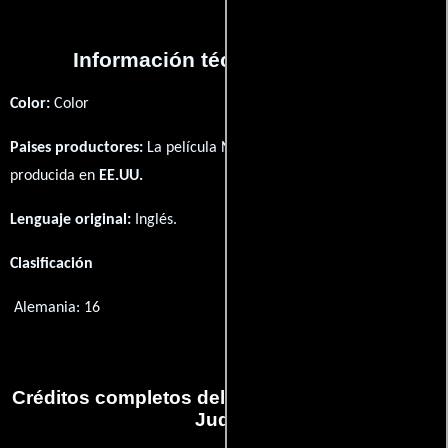
Información técnica y general
Color:
Color
Paises productores:
La película Not My Job to Judge fué
producida en
EE.UU.
Lenguaje original:
Inglés
.
Clasificación
Alemania: 16
Créditos completos del capítulo Not My Job to
Judge