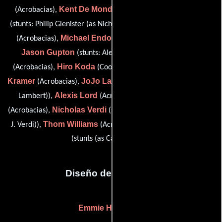
Kent De Mond
Nick DeKay
(Acrobacias),
(water stunts),
Greg Dela Riva
(stunts: Philip Glenister (as Nicholas DeKay)),
Michael Endoso
(Acrobacias),
(stunts: Larry Poindexter),
Jason Gupton
Duke Jackson
(stunts: Alex Shaffer),
Hiro Koda
Kathryn
(Acrobacias),
(Coordinador de dobles),
Kramer
JoJo Lambert
(Acrobacias),
(stunts: C.J. Hoff (as Jo Jo
Alexis Lord
David Paul Lord
Lambert)),
(Acrobacias),
Nicholas Verdi
(Acrobacias),
(stunts: Patrick Fugit (as Nicholas
Thom Williams
Casey Ann Zeller
J. Verdi)),
(Acrobacias) y
(stunts (as Casey Zeller))
Diseño de vestuario
Emmie Holmes
(-)