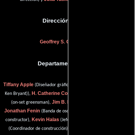
Dirección artística
Geoffrey S. Grimsman
(-)
Departamento de arte
Tiffany Apple
Kenneth Bryant
(Diseñador gráfico),
(buyer (as
H. Catherine Colley
Tucker Deese
Ken Bryant)),
(Escénico),
Jim B. Earnhardt
(on-set greensman),
(stage foreman),
Jonathan Fenin
Carson Gloster
(Banda de oscilación),
(Jefe
Kevin Halas
Brian Hudson
constructor),
(Jefe de la banda),
Adie Kaplan
(Coordinador de construcción),
(Diseñador de