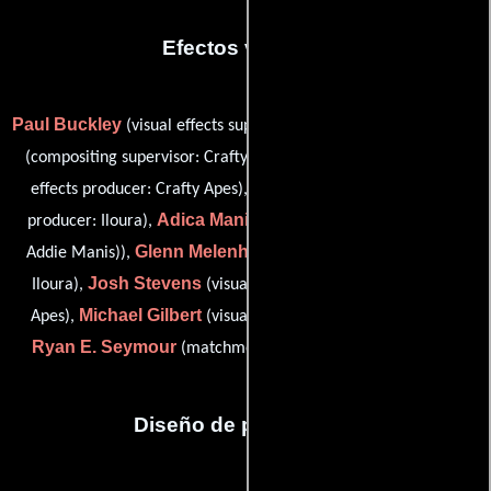
Efectos visuales
Paul Buckley
Steve Dinozzi
(visual effects supervisor: Iloura),
Wes Dorough
(compositing supervisor: Crafty Apes),
(visual
Ineke Majoor
effects producer: Crafty Apes),
(visual effects
Adica Manis
producer: Iloura),
(visual effects supervisor (as
Glenn Melenhorst
Addie Manis)),
(visual effects supervisor:
Josh Stevens
Iloura),
(visual effects set supervisor: Crafty
Michael Gilbert
Apes),
(visual effects editor (uncredited)) y
Ryan E. Seymour
(matchmove artist: Iloura (uncredited))
Diseño de producción