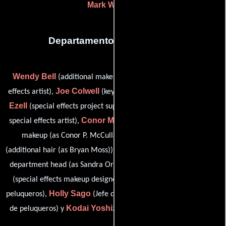
Mark White
(-)
Departamento de maquillaje
Wendy Bell
J.D. Bowers
(additional makeup),
(key special
Joe Colwell
Michael
effects artist),
(key special effects artist),
Ezell
Brian A. Jones
(special effects project supervisor),
(key
Conor McCullagh
special effects artist),
(head special effects
Bryan David Moss
makeup (as Conor P. McCullagh)),
Sandra S. Orsolyak
(additional hair (as Bryan Moss)),
(makeup
Justin Raleigh
department head (as Sandra Orsolyak-Allen)),
Lynette Rimmer
(special effects makeup designer),
(Jefe de
Holly Sago
Joan Shay
peluqueros),
(Jefe de maquillaje),
(Jefe
Kodai Yoshizawa
de peluqueros) y
(key special effects artist)