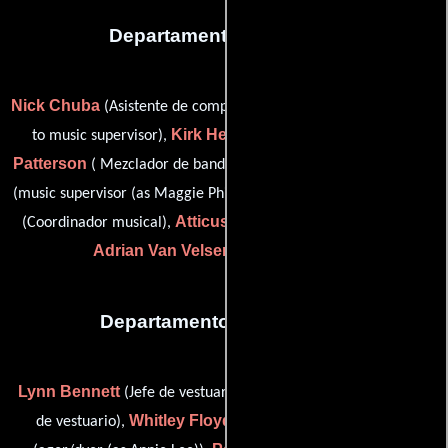
Departamento de musica
Nick Chuba
Brad Cryan
(Asistente de composición),
(assistant
Kirk Hellie
Michael
to music supervisor),
(special guitar),
Patterson
Marguerite Phillips
( Mezclador de banda sonora),
Christine Greene Roe
(music supervisor (as Maggie Phillips)),
Atticus Ross
(Coordinador musical),
(main title theme by) y
Adrian Van Velsen
(Editor de música)
Departamento de vestuario
Lynn Bennett
Dalia Dalili
(Jefe de vestuaristas),
(Comprador
Whitley Floyd
Anne Lee
de vestuario),
(Ambientador),