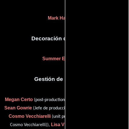
Mark Hartzell
(-)
Decoración de escenario
Summer Eubanks
(-)
Gestión de producción
Megan Certo
(post-production supervisor (as Meghan Certo)),
Sean Gowrie
Ron
(Jefe de producción asistente de la unidad),
Cosmo Vecchiarelli
(unit production manager (as Ronald
Lisa Vijitchanton
Cosmo Vecchiarelli)),
(Coordinador de