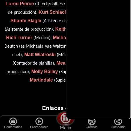
Loren Pierce
Emily Ruby
(it tech/dailies runner),
(Asistente
Kurt Schlachter
de producción),
(set production assistant),
Shante Slagle
Dallas Smith
(Asistente de producción),
Keith Sweeney
(Asistente de producción),
(key craft services),
Rich Turner
Michaela Walton
(Médico),
(assistant: Howard
Scott E. Weddell
Deutch (as Michaela Vae Walton)),
(assistant
Matt Wiatroski
Jessica Williamson
chef),
(Médico),
Meaghan Wright
(Contador de planilla),
(Asistente de
Molly Bailey
Daniel
producción),
(Suplente (sin acreditar)) y
Martindale
(Suplente (sin acreditar))
Enlaces externos
En esta sección podrás acceder a los recursos externos que
Comentarios
Proveedores
Créditos
Compartir
Menu
utilizamos como fuentes. Así podrás chequear toda la