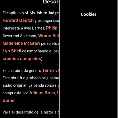
Descripción
El capítulo
Not My Job to Judge
del año 2017, está dirigido por
Cookies
Howard Deutch
Patrick Fugit
y protagonizada por
quien
Philip Glenister
interpreta a Kyle Barnes,
en el papel de
Wrenn Schmidt
Reverend Anderson,
como Megan Holter,
Madeleine McGraw
Kate
personificando a Amber Barnes y
Lyn Sheil
ver
desempeñando el papel de Allison Barnes (
créditos completos
).
Terror
Drama
Es una obra de género
y
producido en EE.UU..
Esta obra fue grabado originalmente con dialogos en
Inglés
en su
audio original. La banda sonora para esta producción ha sido
Atticus Ross
Leopold Ross
Claudia
compuesta por
,
y
Sarne
.
Para el desarrollo de la historia que cuenta esta obra, se