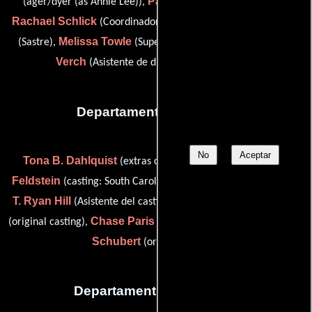
Pamela Miller
(ager/dyer (as Annie Lee)),
(Ambientador),
Rachael Schlick
Bilqis Shareef
(Coordinador de vestuario),
Melissa Towle
Tiffany
(Sastre),
(Supervisor de vestuario) y
Verch
(Asistente de diseñador de vestuario)
Departamento de reparto
No
Aceptar
Tona B. Dahlquist
Tara
(extras casting: South Carolina),
Feldstein
(casting: South Carolina (as Tara Feldstein Bennett)),
T. Ryan Hill
Laray Mayfield
(Asistente del casting de extras),
Chase Paris
Julie
(original casting),
(casting: South Carolina) y
Schubert
(original casting)
Departamento de editorial