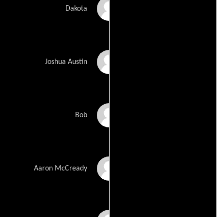
Madelyn Deutch
Dakota
Gabriel Bateman
Joshua Austin
M.C. Gainey
Bob
C.J. Hoff
Aaron McCready