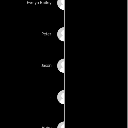
Claire Bronson
Evelyn Bailey
Larry Poindexter
Peter
Alex Shaffer
Jason
Jean Louisa Kelly
-