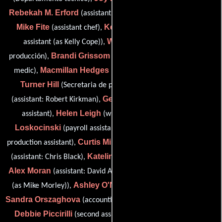
Rebekah M. Erford
(assistant production coordinator/travel),
Mike Fite
Kelly Rose Cope
(assistant chef),
(production
Walker Grant
assistant (as Kelly Cope)),
(Asistente de
Brandi Grissom
John Grissom
producción),
(Médico),
(key
Macmillan Hedges
medic),
(assistant: Sharon Tal Yguado),
Turner Hill
Bryan Hwang
(Secretaria de producción),
George LeFave
(assistant: Robert Kirkman),
(set production
Helen Leigh
Christine
assistant),
(writers' assistant),
Loskocinski
S. Ross McKinnon
(payroll assistant),
(set
Curtis Miller
Sydney Mitchel
production assistant),
(Médico),
Katelin Mora
(assistant: Chris Black),
(assistant: Sue Naegle),
Alex Moran
Michael Morley
(assistant: David Alpert),
(medic
Ashley O'Neil
(as Mike Morley)),
(assistant: Adam Targum),
Sandra Orszaghova
(accounting clerk (as Sandra Oszaghova)),
Debbie Piccirilli
(second assistant production accountant),