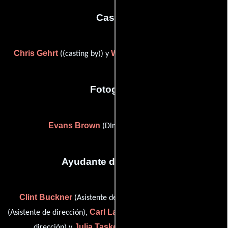
Casting
Chris Gehrt
Wendy O'Brien
((casting by)) y
((casting by))
Fotografia
Evans Brown
(Director de fotografía)
Ayudante de dirección
Clint Buckner
Kim Kennedy
(Asistente de dirección),
Carl Lawrence Ludwig
(Asistente de dirección),
(Asistente de
Julia Tasker
dirección) y
(Guionista supervisor)