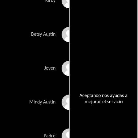
Thomas Blake Jr.
Kirby
Lacy Camp
Betsy Austin
Tyler Mazzei
Joven
Aceptando nos ayudas a
mejorar el servicio
Dakota Lee
Mindy Austin
Kyle Coates
Padre