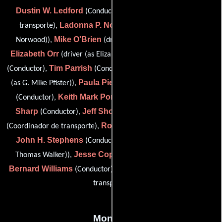
Dustin W. Ledford
M.C. Lewis
(Conductor),
(Capitán de
Ladonna P. Norwood
transporte),
(driver (as Ladonna
Mike O'Brien
Norwood)),
(driver (as Michael L. O'Brien)),
Elizabeth Orr
Mike Parkinson
(driver (as Elizabeth J. Orr)),
Tim Parrish
Michael Pfister
(Conductor),
(Conductor),
(driver
Paula Pierce
Jerry Pond
(as G. Mike Pfister)),
(Conductor),
Keith Mark Porter
Charles K.
(Conductor),
(Conductor),
Sharp
Jeff Shoe Sr.
Lee Siler
(Conductor),
(Conductor),
Robert W. Simpson
(Coordinador de transporte),
(Conductor),
John H. Stephens
Tom Walker
(Conductor),
(driver (as
Jesse Copeland Watson
Thomas Walker)),
(Conductor),
Bernard Williams
Charlie Wright
(Conductor) y
(Capitán de
transporte)
Montaje