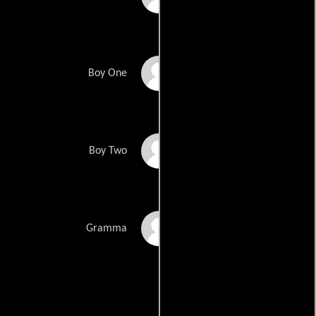
Vance Griswold
Boy One
Bernie Brown
Boy Two
Ginny MacColl
Gramma