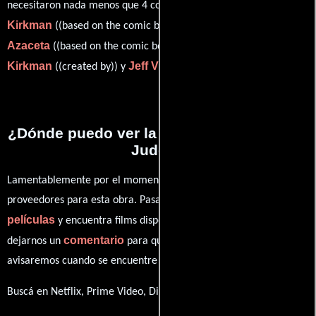
Robert
necesitaron nada menos que 4 colaboraciones.
Kirkman
Paul
((based on the comic book series by) and),
Azaceta
Robert
((based on the comic book series by)),
Kirkman
Jeff Vlaming
((created by)) y
(Escrito por).
¿Dónde puedo ver la series Not My Job to
Judge?
Lamentablemente por el momento no contamos con enlaces a
proveedores para esta obra. Pasa por nuestro catálogo de
películas
y encuentra films disponibles. También puedes
comentario
dejarnos un
para que le demos prioridad y te
avisaremos cuando se encuentre disponible
Buscá en Netflix, Prime Video, Disney+