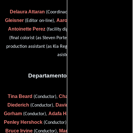
Delaura Attaran
Kyle
(Coordinador de post-producción),
Gleisner
Aaron Natewa
(Editor on-line),
(Técnico de diarios),
Antoinette Perez
Steve Porter
(facility digital manager),
Kiarash Reghabi
(final colorist (as Steven Porter)),
(post-
Emily Streetz
production assistant (as Kia Reghabi)) y
(Editor
asistente)
Departamento de transporte
Tina Beard
Chad Brown
Chris
(Conductor),
(Conductor),
Diederich
David R. Gold
Kevin
(Conductor),
(Conductor),
Gorham
Adafa Harkhuf El
Tammy
(Conductor),
(Conductor),
Penley Hershock
Alexandra Hunt
(Conductor),
(Conductor),
Bruce Irvine
Marcia Pless Jones
(Conductor),
(Conductor),