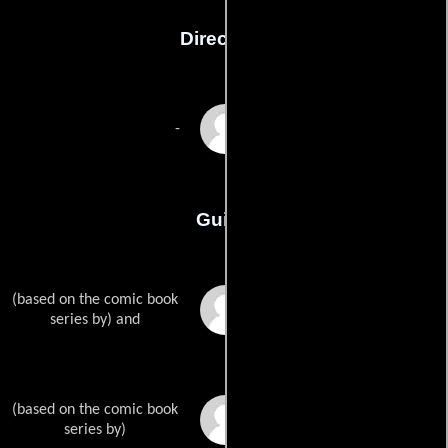
Dirección
Howard Deutch
-
Guión
(based on the comic book
Robert Kirkmans
series by) and
(based on the comic book
Paul Azacetas
series by)