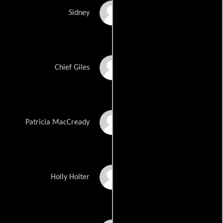
Brent Spiner
Sidney
Reg E. Cathey
Chief Giles
Melinda McGraw
Patricia MacCready
Callie Brook McClincy
Holly Holter