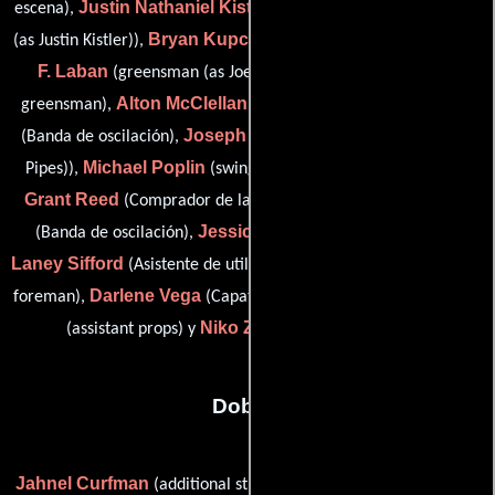
Justin Nathaniel Kistler
escena),
(art department coordinator
Bryan Kupczyk
Joseph
(as Justin Kistler)),
(Capataz general),
F. Laban
David Lyons
(greensman (as Joe Laban)),
(key
Alton McClellan
Gregg Perez
greensman),
(charge scenic),
Joseph Pipes
(Banda de oscilación),
(assistant props (as Joey
Michael Poplin
Pipes)),
(swing gang (as Michael W. Poplin)),
Grant Reed
Cara Rhodes
(Comprador de la construcción),
Jessica Tyler Segal
(Banda de oscilación),
(Comprador),
Laney Sifford
Norman D. Turner
(Asistente de utilería),
(shop
Darlene Vega
Melissa Wooten
foreman),
(Capataz escénico),
Niko Zahlten
(assistant props) y
(Jefe de utilería)
Dobles
Jahnel Curfman
Niko Dalman
(additional stunt coordinator),