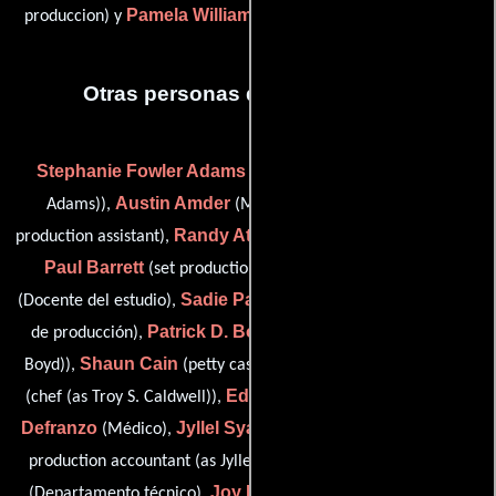
Pamela Williamson
produccion) y
(Contador de producción)
Otras personas que participaron
Stephanie Fowler Adams
(studio teacher (as Stephanie
Austin Amder
Suz Andrews
Adams)),
(Médico),
(set
Randy Atkins
production assistant),
(medic (as Randy Adkins)),
Paul Barrett
Laura Bartlett
(set production assistant),
Sadie Paige Barton
(Docente del estudio),
(Jefe de asistentes
Patrick D. Boyd
de producción),
(assistant chef (as Patrick
Shaun Cain
Troy Caldwell
Boyd)),
(petty cash accountant),
Eddie Defranzo
Paul
(chef (as Troy S. Caldwell)),
(Médico),
Defranzo
Jyllel Syage Dickerman
(Médico),
(first assistant
Barbara Dole
production accountant (as Jyllel Dickerman)),
Joy Ellison
(Departamento técnico),
(Profesor de dialecto),