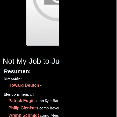
Not My Job to Judge
(2017)
Resumen:
Dirección:
Howard Deutch
-
Elenco principal:
Patrick Fugit
como Kyle Barnes
Philip Glenister
como Reverend Anderson
Wrenn Schmidt
como Megan Holter