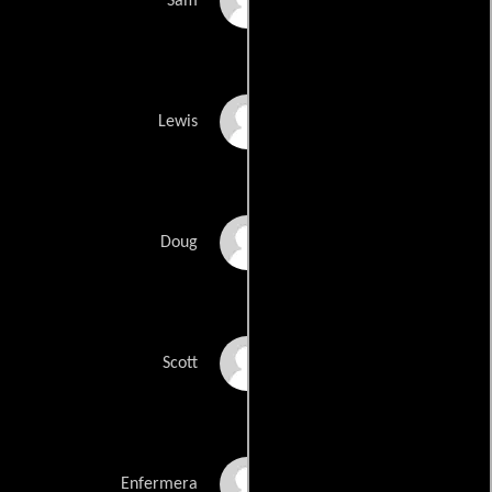
Grayson Taylor
Sam
AJ Cedeno
Lewis
Adam Henry Garcia
Doug
Jimmie Saito
Scott
Rachel Shelton
Enfermera