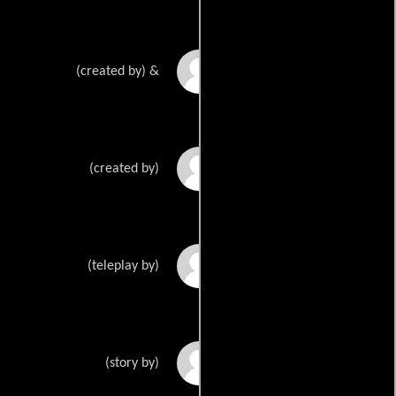
Andrew Lenchewskis
(created by) &
John P. Rogerss
(created by)
Andrew Lenchewskis
(teleplay by)
Caty Zicks
(story by)