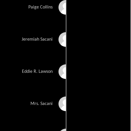
Brooke D'Orsay
Paige Collins
Ben Shenkman
Jeremiah Sacani
Henry Winkler
Eddie R. Lawson
Annie Potts
Mrs. Sacani