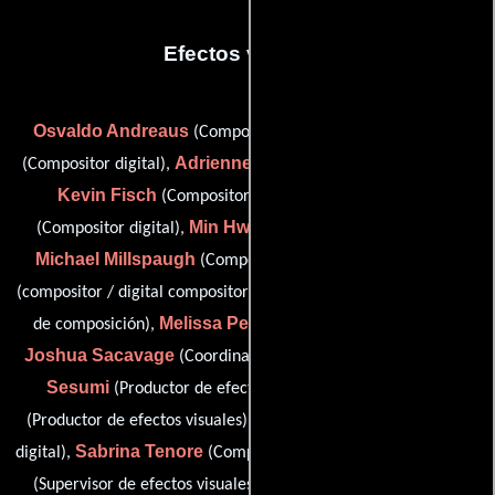
Efectos visuales
Osvaldo Andreaus
Nickolas Crist
(Compositor digital),
Adrienne DeLuca
(Compositor digital),
(Compositor digital),
Kevin Fisch
Junyoung Han
(Compositor digital),
Min Hwa Jung
(Compositor digital),
(Compositor digital),
Michael Millspaugh
Danica Parry
(Compositor digital),
Victoria Penzes
(compositor / digital compositor),
(Supervisor
Melissa Peralta
de composición),
(motion graphics artist),
Joshua Sacavage
John
(Coordinador de efectos visuales),
Sesumi
Ian Sheddan
(Productor de efectos visuales),
Laura Talaway
(Productor de efectos visuales),
(Compositor
Sabrina Tenore
Vadim Turchin
digital),
(Compositor digital),
Selim Yang
(Supervisor de efectos visuales) y
(Compositor