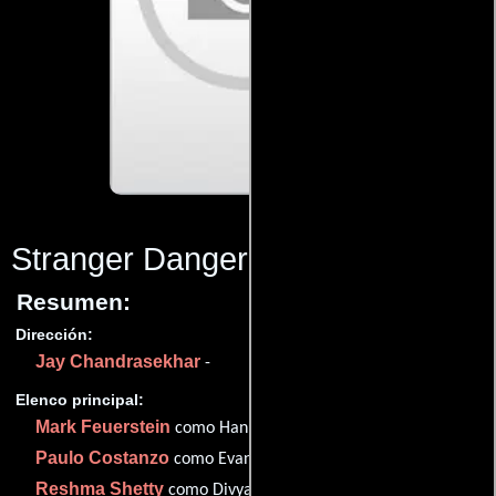
Stranger Danger
(2016)
Resumen:
Dirección:
Jay Chandrasekhar
-
Elenco principal:
Mark Feuerstein
como Hank Lawson
Paulo Costanzo
como Evan R. Lawson
Reshma Shetty
como Divya Katdare