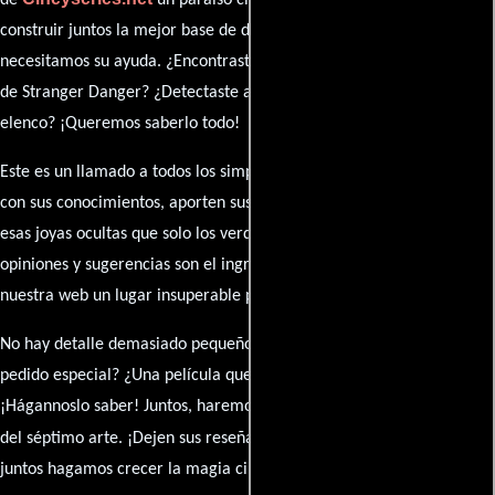
construir juntos la mejor base de datos cinematográfica, pero
necesitamos su ayuda. ¿Encontraste algún dato faltante en la ficha
de Stranger Danger? ¿Detectaste algún error en la sinopsis o el
elenco? ¡Queremos saberlo todo!
Este es un llamado a todos los simpatizantes del cine: contribuyan
con sus conocimientos, aporten sus descubrimientos y compartan
esas joyas ocultas que solo los verdaderos fanáticos conocen. Sus
opiniones y sugerencias son el ingrediente secreto que hará de
nuestra web un lugar insuperable para los amantes del celuloide.
No hay detalle demasiado pequeño ni opinión insignificante. ¿Algún
pedido especial? ¿Una película que sueñas con ver reseñada?
¡Hágannoslo saber! Juntos, haremos de esta comunidad el epicentro
caja de comentarios
del séptimo arte. ¡Dejen sus reseña en la
y
juntos hagamos crecer la magia cinematográfica!