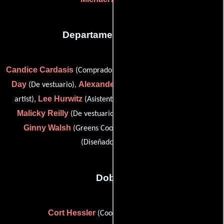
Departamento de arte
Candice Cardasis
Megan
(Comprador del set de decoración),
Day
Alexander Garzero
(De vestuario),
(chargeman scenic
Lee Hurwitz
artist),
(Asistente del departamento artístico),
Malicky Reilly
Amy Teitter
(De vestuario),
(Accesorios),
Ginny Walsh
Avery Sorrels
(Greens Coordinator) y
(Diseñador gráfico)
Dobles
Cort Hessler
(Coordinador de dobles)