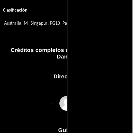
Clasificación
Australia: M
Singapur: PG13
Países Bajos: 6
EE.UU.: TV-PG
Créditos completos del capítulo Stranger
Danger
Dirección
Jay Chandrasekhar
-
Guión