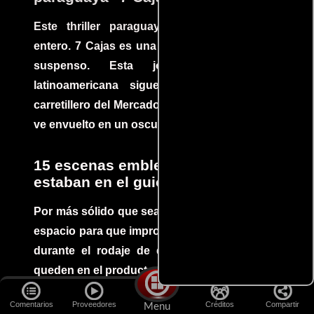
Este thriller paraguayo cautivó al mundo
entero. 7 Cajas es una explosión de acción y
suspenso. Esta joya cinematográfica
latinoamericana sigue la historia de un
carretillero del Mercado 4 de Asunción que se
ve envuelto en un oscuro mundo de crimen
15 escenas emblemáticas que no
estaban en el guion
Por más sólido que sea un guión siempre hay
espacio para que improvisaciones que se dan
durante el rodaje de determinadas escenas
queden en el producto final.
Comentarios
Proveedores
Créditos
Compartir
Menu
Ricardo Darín te llevará al borde