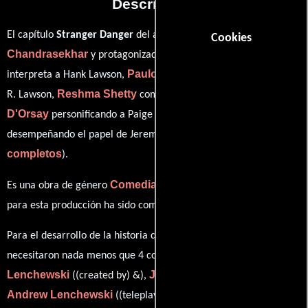
Descripción
Jay
El capítulo
Stranger Danger
del año 2016, está dirigido por
Cookies
Chandrasekhar
Mark Feuerstein
y protagonizada por
quien
Paulo Costanzo
interpreta a Hank Lawson,
en el papel de Evan
Reshma Shetty
Brooke
R. Lawson,
como Divya Katdare,
D'Orsay
Ben Shenkman
personificando a Paige Collins y
ver créditos
desempeñando el papel de Jeremiah Sacani (
completos
).
Comedia
Drama
Es una obra de género
y
. La banda sonora
James S. Levine
para esta producción ha sido compuesta por
.
Para el desarrollo de la historia que cuenta esta obra, se
Andrew
necesitaron nada menos que 4 colaboraciones.
Lenchewski
John P. Rogers
((created by) &),
((created by)),
Andrew Lenchewski
Caty Zick
((teleplay by)) y
((story by)).