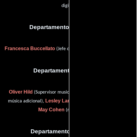
digital)
Departamento de maquillaje
Francesca Buccellato
(Jefe del departamento de maquillaje)
Departamento de musica
Oliver Hild
Josh Klein
(Supervisor musical),
(Compositor:
Lesley Langs
Amit
música adicional),
(Editor de música) y
May Cohen
(music assistant)
Departamento de vestuario