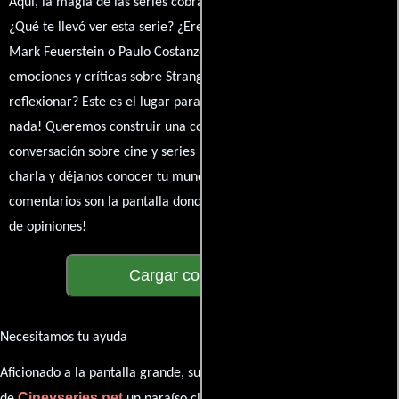
Aquí, la magia de las series cobra vida a través de tus opiniones.
¿Qué te llevó ver esta serie? ¿Eres fan de Jay Chandrasekhar,
Mark Feuerstein o Paulo Costanzo? Comparte tus pensamientos,
emociones y críticas sobre Stranger Danger. ¿Te hizo reír, llorar o
reflexionar? Este es el lugar para expresarlo. ¡No te guardes
nada! Queremos construir una comunidad apasionada donde la
conversación sobre cine y series nunca se detenga. Únete a la
charla y déjanos conocer tu mundo cinematográfico. ¡Los
comentarios son la pantalla donde se proyecta nuestra diversidad
de opiniones!
Cargar comentarios
Necesitamos tu ayuda
Aficionado a la pantalla grande, su participación es clave para hacer
Cineyseries.net
de
un paraíso cinéfilo completo. Queremos