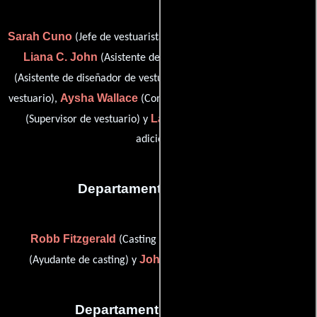
Sarah Cuno
Alyson Hui
(Jefe de vestuaristas),
(Ambientador),
Liana C. John
Jared B. Leese
(Asistente de vestuario),
Tori Paris
(Asistente de diseñador de vestuario),
(Asistente de
Aysha Wallace
Ghilaine Bouadana
vestuario),
(Comprador),
Lawrence Tarzy
(Supervisor de vestuario) y
(Vestuarista
adicional)
Departamento de reparto
Robb Fitzgerald
Sarah Konishi
(Casting de extras),
John Ort
(Ayudante de casting) y
(Ayudante de casting)
Departamento de editorial