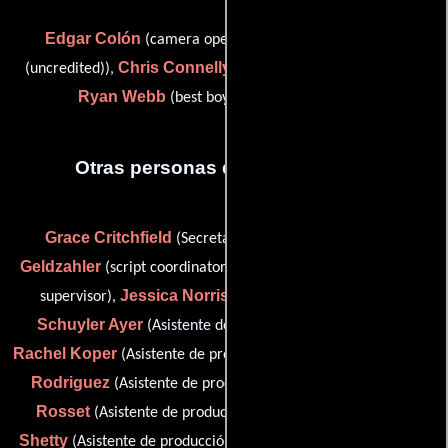
Edgar Colón
(camera operator / steadicam operator
Chris Connelly
(uncredited)),
(Iluminador (sin acreditar)) y
Ryan Webb
(best boy electric (uncredited))
Otras personas que participaron
Grace Critchfield
Justin
(Secretaria de producción),
Geldzahler
Melissa Kalbfus
(script coordinator),
(Guionista
Jessica Norris
supervisor),
(staff production assistant),
Schuyler Ayer
(Asistente de producción (sin acreditar)),
Rachel Koper
Jesse
(Asistente de producción (sin acreditar)),
Rodriguez
Rick
(Asistente de producción (sin acreditar)),
Rosset
Sherin
(Asistente de producción (sin acreditar)),
Shetty
Shon Twitty
(Asistente de producción (sin acreditar)),