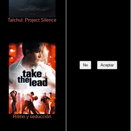
Talchul: Project Silence
Cualquiera menos tú
No
Aceptar
Ritmo y seducción
De pura raza