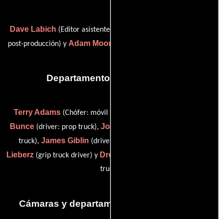
Dave Labich
Jacob Waxler
(Editor asistente),
(Asistente de
Adam Moore
post-producción) y
(dailies: colorist (uncredited))
Departamento de transporte
Terry Adams
Keith
(Chófer: móvil de servicios sanitarios),
Bunce
Joe Castiglione
(driver: prop truck),
(driver: electric
James Giblin
Scott
truck),
(driver: set decoration van),
Lieberz
Drew Yanarella
(grip truck driver) y
(driver: wardrobe
truck)
Cámaras y departamento de electricidad