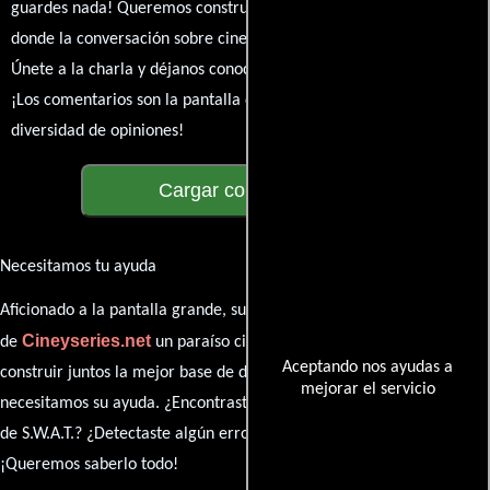
guardes nada! Queremos construir una comunidad apasionada
donde la conversación sobre cine y series nunca se detenga.
Únete a la charla y déjanos conocer tu mundo cinematográfico.
¡Los comentarios son la pantalla donde se proyecta nuestra
diversidad de opiniones!
Cargar comentarios
Necesitamos tu ayuda
Aficionado a la pantalla grande, su participación es clave para hacer
Cineyseries.net
de
un paraíso cinéfilo completo. Queremos
Aceptando nos ayudas a
construir juntos la mejor base de datos cinematográfica, pero
mejorar el servicio
necesitamos su ayuda. ¿Encontraste algún dato faltante en la ficha
de S.W.A.T.? ¿Detectaste algún error en la sinopsis o el elenco?
¡Queremos saberlo todo!