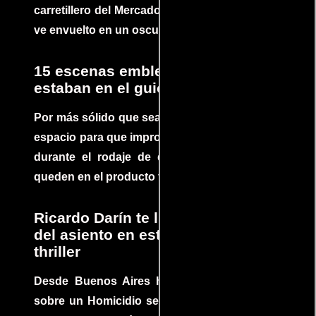
carretillero del Mercado 4 de Asunción que se
ve envuelto en un oscuro mundo de crimen
15 escenas emblemáticas que no
estaban en el guion
Por más sólido que sea un guión siempre hay
espacio para que improvisaciones que se dan
durante el rodaje de determinadas escenas
queden en el producto final.
Ricardo Darín te llevará al borde
del asiento en este increíble
thriller
Desde Buenos Aires hasta el mundo, Tesis
sobre un Homicidio se ha convertido en uno