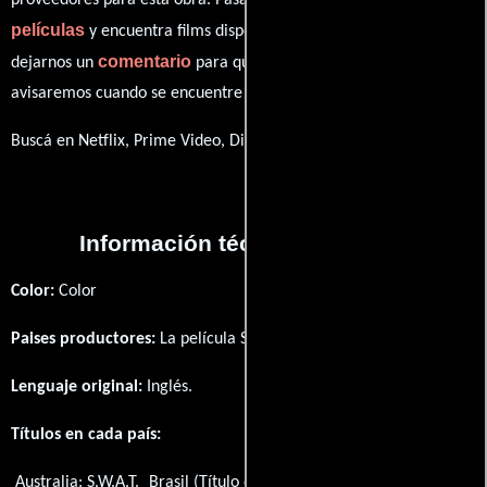
proveedores para esta obra. Pasa por nuestro catálogo de
películas
y encuentra films disponibles. También puedes
comentario
dejarnos un
para que le demos prioridad y te
avisaremos cuando se encuentre disponible
Buscá en Netflix, Prime Video, Disney+
Información técnica y general
Color:
Color
Paises productores:
La película S.W.A.T. fué producida en
EE.UU.
Lenguaje original:
Inglés
.
Títulos en cada país:
Australia:
S.W.A.T.
Brasil (Título original):
S.W.A.T.