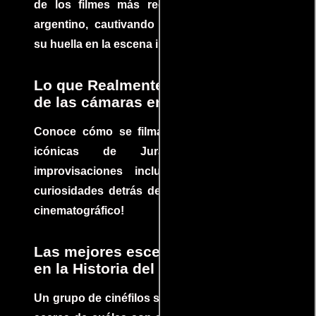
de los filmes más recomendados del cine
argentino, cautivando audiencias y dejando
su huella en la escena internacional.
Lo que Realmente Sucedió detrás
de las cámaras en Jurassic Park
Conoce cómo se filmaron algunas escenas
icónicas de Jurassic Park, con
improvisaciones incluidas. ¡Descubre las
curiosidades detrás del rodaje de un clásico
cinematográfico!
Las mejores escenas de acción
en la Historia del cine
Un grupo de cinéfilos se juntaron para debatir