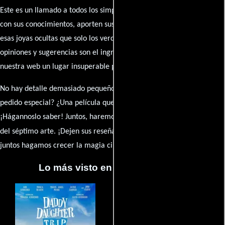
Este es un llamado a todos los simpatizantes del cine: contribuyan
con sus conocimientos, aporten sus descubrimientos y compartan
esas joyas ocultas que solo los verdaderos fanáticos conocen. Sus
opiniones y sugerencias son el ingrediente secreto que hará de
nuestra web un lugar insuperable para los amantes del celuloide.
No hay detalle demasiado pequeño ni opinión insignificante. ¿Algún
pedido especial? ¿Una película que sueñas con ver reseñada?
¡Hágannoslo saber! Juntos, haremos de esta comunidad el epicentro
caja de comentarios
del séptimo arte. ¡Dejen sus reseña en la
y
juntos hagamos crecer la magia cinematográfica!
Lo más visto en Cineyseries.net