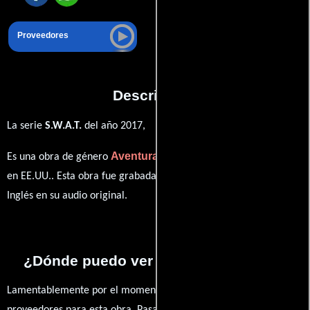
Proveedores
Descripción
La serie
S.W.A.T.
del año 2017,
Aventura
Acción
Crimen
Es una obra de género
,
y
producida
en EE.UU.. Esta obra fue grabada originalmente con dialogos en
Inglés
en su audio original.
¿Dónde puedo ver la series S.W.A.T.?
Lamentablemente por el momento no contamos con enlaces a