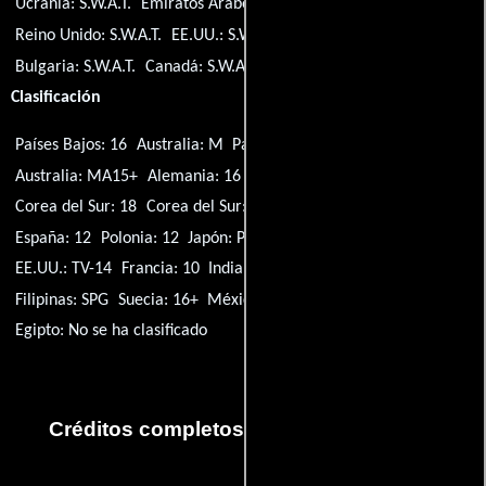
Ucrania:
S.W.A.T.
Emiratos Árabes Unidos:
S.W.A.T.
Reino Unido:
S.W.A.T.
EE.UU.:
S.W.A.T.
Título original:
S.W.A.T.
Bulgaria:
S.W.A.T.
Canadá:
S.W.A.T.
Clasificación
Países Bajos: 16
Australia: M
Países Bajos: 12
Brasil: 10
Australia: MA15+
Alemania: 16
Reino Unido: 15
Canadá: 13+
Corea del Sur: 18
Corea del Sur: 15
Italia: T
Noruega: 12
España: 12
Polonia: 12
Japón: PG12
Nueva Zelanda: R16
EE.UU.: TV-14
Francia: 10
India: 16
Grecia: K-12
Turquía: 16+
Filipinas: SPG
Suecia: 16+
México: 12+
Egipto: No se ha clasificado
Créditos completos de la serie S.W.A.T.