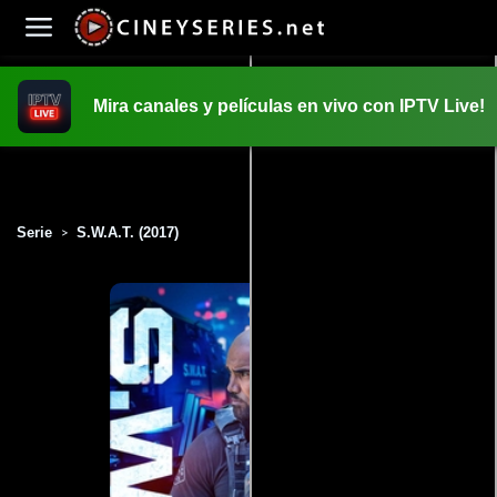
Mira canales y películas en vivo con IPTV Live!
INICIO
PELICULAS
Serie
S.W.A.T. (2017)
>