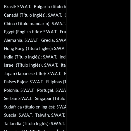
Brasil:
S.W.A.T.
Bulgaria (título búlgaro):
S.W.A.T.
Canadá (Título Inglés):
S.W.A.T.
Canadá (Título francés):
S.W.A.T.
China (Título mandarín):
S.W.A.T.
Ecuador:
S.W.A.T.
Egypt (English title):
S.W.A.T.
Francia:
S.W.A.T.
Alemania:
S.W.A.T.
Grecia:
S.W.A.T.
Hong Kong (Título Inglés):
S.W.A.T.
Hungría:
S.W.A.T.
India (Título Inglés):
S.W.A.T.
India (Título hindi):
S.W.A.T.
Israel (Título Inglés):
S.W.A.T.
Italia:
S.W.A.T.
Japan (Japanese title):
S.W.A.T.
México:
S.W.A.T.
Países Bajos:
S.W.A.T.
Filipinas (Título Inglés):
S.W.A.T.
Polonia:
S.W.A.T.
Portugal:
S.W.A.T.
Rusia:
S.W.A.T.
Serbia:
S.W.A.T.
Singapur (Título Inglés):
S.W.A.T.
Sudáfrica (título en inglés):
S.W.A.T.
España:
S.W.A.T.
Suecia:
S.W.A.T.
Taiwán:
S.W.A.T.
Tailandia (Título Inglés):
S.W.A.T.
Turquía (Título turco):
S.W.A.T.