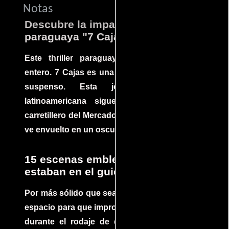
Notas
Descubre la impactante película
paraguaya "7 Cajas"
Este thriller paraguayo cautivó al mundo
entero. 7 Cajas es una explosión de acción y
suspenso. Esta joya cinematográfica
latinoamericana sigue la historia de un
carretillero del Mercado 4 de Asunción que se
ve envuelto en un oscuro mundo de crimen
15 escenas emblemáticas que no
estaban en el guion
Por más sólido que sea un guión siempre hay
espacio para que improvisaciones que se dan
durante el rodaje de determinadas escenas