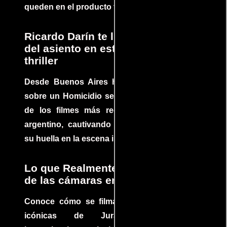
queden en el producto final.
Ricardo Darín te llevará al borde
del asiento en este increíble
thriller
Desde Buenos Aires hasta el mundo, Tesis
sobre un Homicidio se ha convertido en uno
de los filmes más recomendados del cine
argentino, cautivando audiencias y dejando
su huella en la escena internacional.
Lo que Realmente Sucedió detrás
de las cámaras en Jurassic Park
Conoce cómo se filmaron algunas escenas
icónicas de Jurassic Park, con