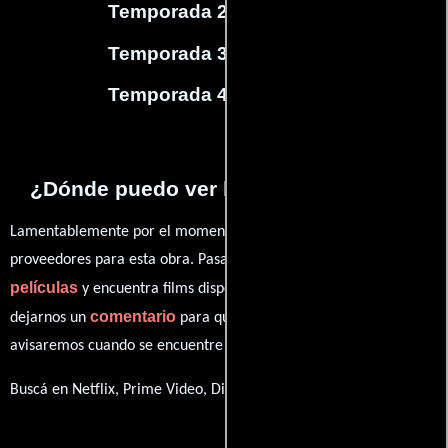
Temporada 2
(
3
capítulos)
Temporada 3
(
4
capítulos)
Temporada 4
(
4
capítulos)
¿Dónde puedo ver la series Sherlock?
Lamentablemente por el momento no contamos con enlaces a
proveedores para esta obra. Pasa por nuestro catálogo de
películas
y encuentra films disponibles. También puedes
comentario
dejarnos un
para que le demos prioridad y te
avisaremos cuando se encuentre disponible
Buscá en Netflix, Prime Video, Disney+