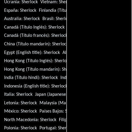
Ucrania:
Sherlock
Vietnam:
Sherlock
Título original:
Sherlock
España:
Sherlock
Finlandia (Título sueco):
Sherlock
Australia:
Sherlock
Brasil:
Sherlock
Canadá (Título Inglés):
Sherlock
Canadá (Título francés):
Sherlock
China (Título mandarín):
Sherlock
Ecuador:
Sherlock
Egypt (English title):
Sherlock
Alemania:
Sherlock
Hong Kong (Título Inglés):
Sherlock
Hong Kong (Título mandarín):
Sherlock
India (Título hindi):
Sherlock
India (Título Inglés):
Sherlock
Indonesia (English title):
Sherlock
Israel (Título Inglés):
Sherlock
Italia:
Sherlock
Japan (Japanese title):
Sherlock
Letonia:
Sherlock
Malaysia (Mandarin title):
Sherlock
México:
Sherlock
Países Bajos:
Sherlock
North Macedonia:
Sherlock
Filipinas (Título Inglés):
Sherlock
Polonia:
Sherlock
Portugal:
Sherlock
Rumania:
Sherlock