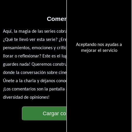
Comentarios
Aquí, la magia de las series cobra vida a través de tus opiniones.
¿Qué te llevó ver esta serie? ¿Eres fan de? Comparte tus
Aceptando nos ayudas a
pensamientos, emociones y críticas sobre Sherlock. ¿Te hizo reír,
mejorar el servicio
llorar o reflexionar? Este es el lugar para expresarlo. ¡No te
guardes nada! Queremos construir una comunidad apasionada
donde la conversación sobre cine y series nunca se detenga.
Únete a la charla y déjanos conocer tu mundo cinematográfico.
¡Los comentarios son la pantalla donde se proyecta nuestra
diversidad de opiniones!
Cargar comentarios