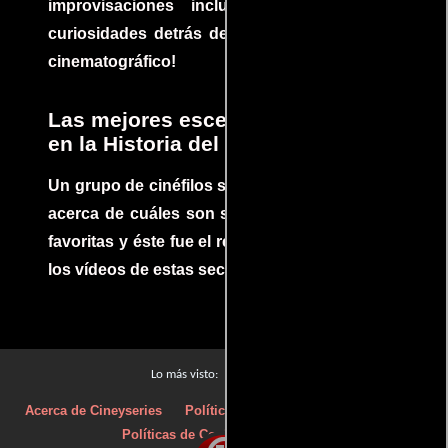
improvisaciones incluidas. ¡Descubre las
curiosidades detrás del rodaje de un clásico
cinematográfico!
Las mejores escenas de acción
en la Historia del cine
Un grupo de cinéfilos se juntaron para debatir
acerca de cuáles son sus escenas de acción
favoritas y éste fue el resultado. No te pierdas
los vídeos de estas secuencias inolvidables.
Películas
Lo más visto:
Acerca de Cineyseries
Políticas de privacidad
Aviso Legal
Políticas de Cookies
Contacto