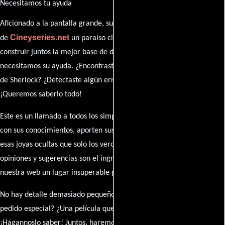
Necesitamos tu ayuda
Aficionado a la pantalla grande, su participación es clave para hacer
Cineyseries.net
de
un paraíso cinéfilo completo. Queremos
construir juntos la mejor base de datos cinematográfica, pero
necesitamos su ayuda. ¿Encontraste algún dato faltante en la ficha
de Sherlock? ¿Detectaste algún error en la sinopsis o el elenco?
¡Queremos saberlo todo!
Este es un llamado a todos los simpatizantes del cine: contribuyan
con sus conocimientos, aporten sus descubrimientos y compartan
esas joyas ocultas que solo los verdaderos fanáticos conocen. Sus
opiniones y sugerencias son el ingrediente secreto que hará de
nuestra web un lugar insuperable para los amantes del celuloide.
No hay detalle demasiado pequeño ni opinión insignificante. ¿Algún
pedido especial? ¿Una película que sueñas con ver reseñada?
¡Hágannoslo saber! Juntos, haremos de esta comunidad el epicentro