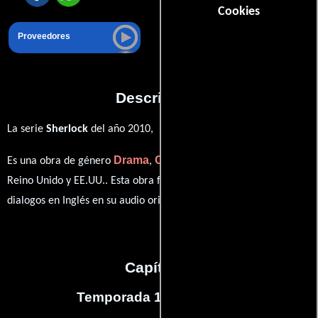
Cookies
Proveedores
Descripción
La serie
Sherlock
del año 2010,
Drama
Crimen
Misterio
Es una obra de género
,
y
producida en
Reino Unido y EE.UU.. Esta obra fue grabada originalmente con
dialogos en
Inglés
en su audio original.
Capítulos
Temporada 1
(
4
capítulos)