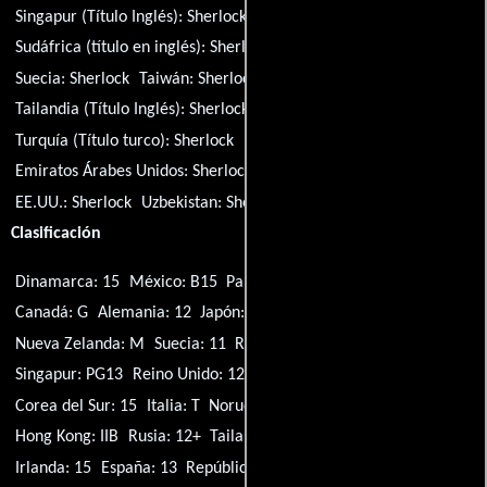
Singapur (Título Inglés):
Sherlock
Sudáfrica (título en inglés):
Sherlock
Corea del Sur:
Sherlock
Suecia:
Sherlock
Taiwán:
Sherlock
Tailandia (Título Inglés):
Sherlock
Turquía (Título turco):
Sherlock
Emiratos Árabes Unidos:
Sherlock
Reino Unido:
Sherlock
EE.UU.:
Sherlock
Uzbekistan:
Sherlock
Bulgaria:
Sherlock
Clasificación
Dinamarca: 15
México: B15
Países Bajos: 16
Australia: M
Canadá: G
Alemania: 12
Japón: G
México: B
Países Bajos: 12
Nueva Zelanda: M
Suecia: 11
Reino Unido: 15
Irlanda: 12
Singapur: PG13
Reino Unido: 12
Brasil: 14
Canadá: 14A
Corea del Sur: 15
Italia: T
Noruega: 12
Rusia: 16+
España: 12
Hong Kong: IIB
Rusia: 12+
Tailandia: 15
Hungría: 16
Irlanda: 15
España: 13
República Checa: 15
Finlandia: K-16