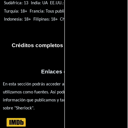
Sudáfrica: 13
India: UA
EE.UU.: TV-14
Polonia: 16
Israel: 16
Turquía: 18+
Francia: Tous publics
Emiratos Árabes Unidos: 18+
Indonesia: 18+
Filipinas: 18+
Chile: 13+
Egipto: 16+
Créditos completos de la serie Sherlock
Enlaces externos
En esta sección podrás acceder a los recursos externos que
utilizamos como fuentes. Así podrás chequear toda la
información que publicamos y también ampliar tu conocimiento
sobre "Sherlock".