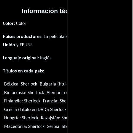
Información técnica y general
Color:
Color
Paises productores:
La película Sherlock fué producida en
Reino
Unido
y
EE.UU.
Lenguaje original:
Inglés
.
Títulos en cada país:
Bélgica:
Sherlock
Bulgaria (título búlgaro):
Sherlock
Bielorrusia:
Sherlock
Alemania (Título en DVD):
Sherlock
Finlandia:
Sherlock
Francia:
Sherlock
Grecia (Título en DVD):
Sherlock
Grecia:
Sherlock
Hungría:
Sherlock
Kazajstán:
Sherlock
Lituania:
Sherlock
Macedonia:
Sherlock
Serbia:
Sherlock
Rusia:
Sherlock