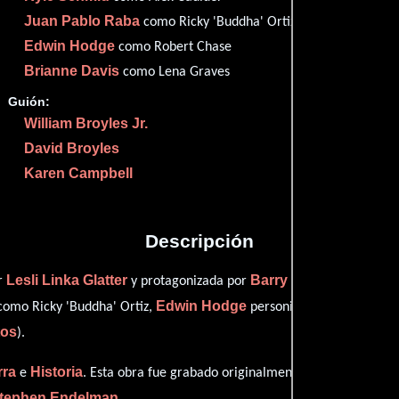
Juan Pablo Raba
como Ricky 'Buddha' Ortiz
Proveedores
Edwin Hodge
como Robert Chase
Brianne Davis
como Lena Graves
Guión:
William Broyles Jr.
David Broyles
Karen Campbell
Descripción
Lesli Linka Glatter
Barry Sloane
or
y protagonizada por
quien inte
Edwin Hodge
omo Ricky 'Buddha' Ortiz,
personificando a Robert 
tos
).
rra
Historia
e
. Esta obra fue grabado originalmente con dialogos e
tephen Endelman
.