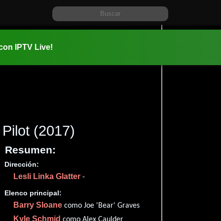
 con IPTV Live!
Pilot
(2017)
Resumen:
Dirección:
Información:
Lesli Linka Glatter
2017-01-1
-
Acción
D
,
Elenco principal:
Barry Sloane
como Joe 'Bear' Graves
Kyle Schmid
como Alex Caulder