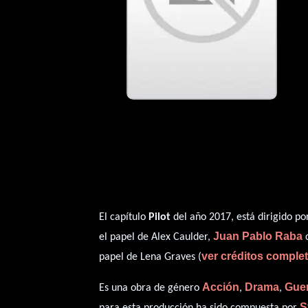
El capítulo
Pilot
del año 2017, está dirigido p
Juan Pablo Raba
el papel de Alex Caulder,
c
ver créditos comple
papel de Lena Graves (
Acción
Drama
Gue
Es una obra de género
,
,
S
para esta producción ha sido compuesta por