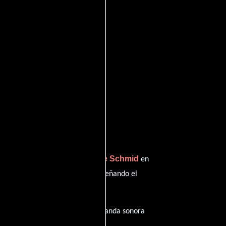
Kyle Schmid
rpreta a Joe 'Bear' Graves,
en
Brianne Davis
Chase y
desempeñando el
n
Inglés
en su audio original. La banda sonora