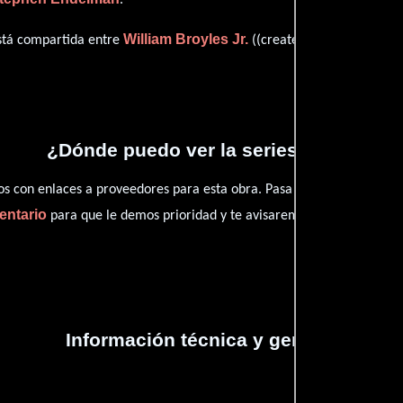
William Broyles Jr.
David Br
está compartida entre
((created by)),
¿Dónde puedo ver la series Pilot?
con enlaces a proveedores para esta obra. Pasa por nuestro catál
entario
para que le demos prioridad y te avisaremos cuando se encu
Información técnica y general