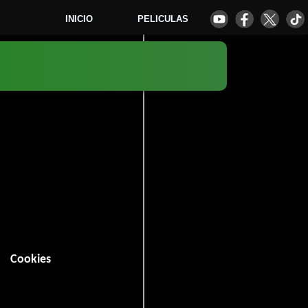
INICIO
PELICULAS
8
Cookies
rama
Guerra
Historia
,
y
.