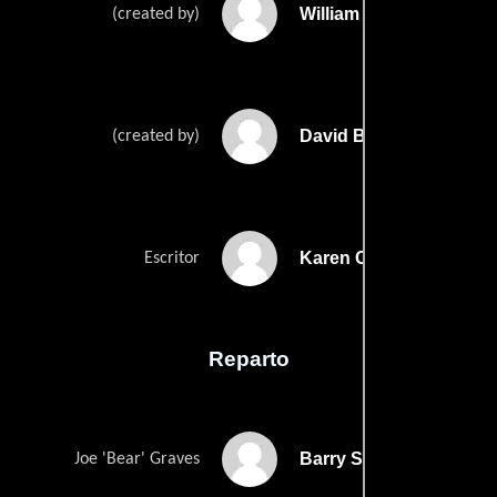
William Broyles Jr.s
(created by)
David Broyless
(created by)
Karen Campbells
Escritor
Reparto
Barry Sloane
Joe 'Bear' Graves