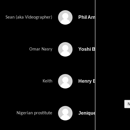
Phil Armijo
Sean (aka Videographer)
Yoshi Barrigas
Omar Nasry
Henry Bazemore Jr.
Keith
Jenique Bennett
Nigerian prostitute