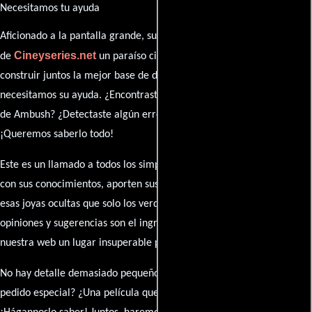
Necesitamos tu ayuda
Aficionado a la pantalla grande, su participación es clave para hacer
Cineyseries.net
de
un paraíso cinéfilo completo. Queremos
construir juntos la mejor base de datos cinematográfica, pero
necesitamos su ayuda. ¿Encontraste algún dato faltante en la ficha
de Ambush? ¿Detectaste algún error en la sinopsis o el elenco?
¡Queremos saberlo todo!
Este es un llamado a todos los simpatizantes del cine: contribuyan
con sus conocimientos, aporten sus descubrimientos y compartan
esas joyas ocultas que solo los verdaderos fanáticos conocen. Sus
opiniones y sugerencias son el ingrediente secreto que hará de
nuestra web un lugar insuperable para los amantes del celuloide.
No hay detalle demasiado pequeño ni opinión insignificante. ¿Algún
pedido especial? ¿Una película que sueñas con ver reseñada?