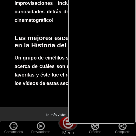
improvisaciones incluidas. ¡Descubre las
curiosidades detrás del rodaje de un clásico
cinematográfico!
Las mejores escenas de acción
en la Historia del cine
Un grupo de cinéfilos se juntaron para debatir
acerca de cuáles son sus escenas de acción
favoritas y éste fue el resultado. No te pierdas
los vídeos de estas secuencias inolvidables.
Películas
Lo más visto:
Acerca de Cineyseries
Políticas de privacidad
Aviso Legal
Comentarios
Proveedores
Créditos
Compartir
Menu
Políticas de Cookies
Contacto