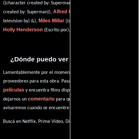
Jerry Siegel
((character created by: Superman) &),
((character
Alfred Gough
created by: Superman)),
((developed for
Miles Millar
television by) &),
((developed for television by)) y
Holly Henderson
(Escrito por).
¿Dónde puedo ver la series Ambush?
Lamentablemente por el momento no contamos con enlaces a
proveedores para esta obra. Pasa por nuestro catálogo de
películas
y encuentra films disponibles. También puedes
comentario
dejarnos un
para que le demos prioridad y te
avisaremos cuando se encuentre disponible
Buscá en Netflix, Prime Video, Disney+