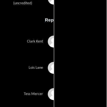
(uncredited)
Reparto
Tom Welling
Clark Kent
Erica Durance
Lois Lane
Cassidy Freeman
Tess Mercer