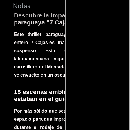
Notas
Descubre la impactante película
paraguaya "7 Cajas"
Este thriller paraguayo cautivó al mundo
entero. 7 Cajas es una explosión de acción y
suspenso. Esta joya cinematográfica
latinoamericana sigue la historia de un
carretillero del Mercado 4 de Asunción que se
ve envuelto en un oscuro mundo de crimen
15 escenas emblemáticas que no
estaban en el guion
Por más sólido que sea un guión siempre hay
espacio para que improvisaciones que se dan
durante el rodaje de determinadas escenas