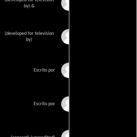
Alfred Goughs
by) &
(developed for television
Miles Millars
by)
Holly Hendersons
Escrito por
Don Whiteheads
Escrito por