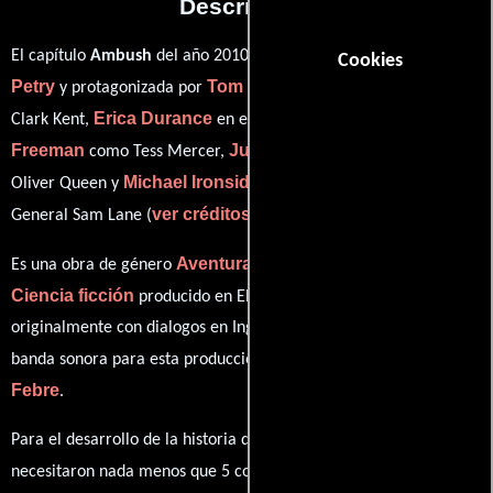
Descripción
Christopher
El capítulo
Ambush
del año 2010, está dirigido por
Cookies
Petry
Tom Welling
y protagonizada por
quien interpreta a
Erica Durance
Cassidy
Clark Kent,
en el papel de Lois Lane,
Freeman
Justin Hartley
como Tess Mercer,
personificando a
Michael Ironside
Oliver Queen y
desempeñando el papel de
ver créditos completos
General Sam Lane (
).
Aventura
Romance
Drama
Es una obra de género
,
,
y
Ciencia ficción
producido en EE.UU.. Esta obra fue grabado
originalmente con dialogos en
Inglés
en su audio original. La
Louis
banda sonora para esta producción ha sido compuesta por
Febre
.
Para el desarrollo de la historia que cuenta esta obra, se
Joe Shuster
necesitaron nada menos que 5 colaboraciones.