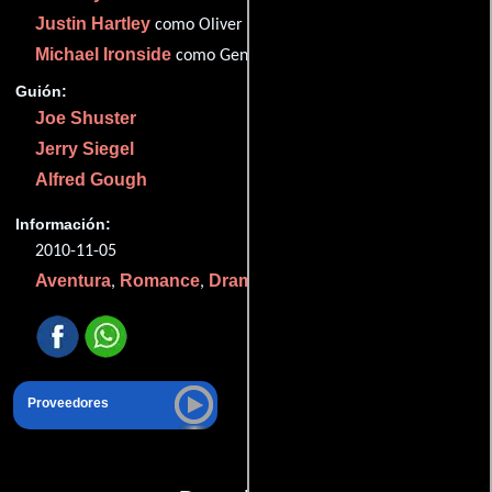
Justin Hartley
como Oliver Queen
Michael Ironside
como General Sam Lane
Guión:
Joe Shuster
Jerry Siegel
Alfred Gough
Información:
2010-11-05
Aventura
Romance
Drama
Ciencia ficción
,
,
y
.
Proveedores