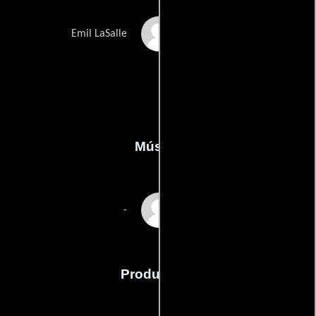
Elias Toufexis
Emil LaSalle
Música
Louis Febre
-
Producción