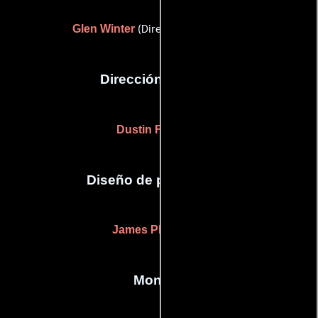
Glen Winter
(Director de fotografía)
Dirección artística
Dustin Farrell
(-)
Diseño de producción
James Philpott
(-)
Montaje