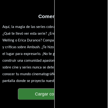
Comentarios
Aquí, la magia de las series cobra vida a través de tus opiniones.
¿Qué te llevó ver esta serie? ¿Eres fan de Christopher Petry, Tom
Welling o Erica Durance? Comparte tus pensamientos, emociones
y críticas sobre Ambush. ¿Te hizo reír, llorar o reflexionar? Este es
el lugar para expresarlo. ¡No te guardes nada! Queremos
construir una comunidad apasionada donde la conversación
sobre cine y series nunca se detenga. Únete a la charla y déjanos
conocer tu mundo cinematográfico. ¡Los comentarios son la
pantalla donde se proyecta nuestra diversidad de opiniones!
Cargar comentarios