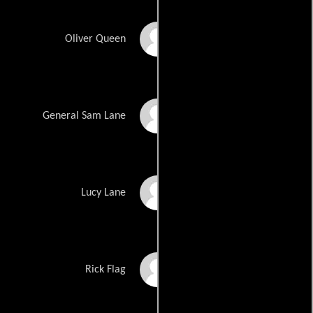
Justin Hartley
Oliver Queen
Michael Ironside
General Sam Lane
Peyton List
Lucy Lane
Ted Whittall
Rick Flag