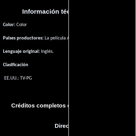
Información técnica y general
Color:
Color
Paises productores:
La película Ambush fué producida en
EE.UU.
Lenguaje original:
Inglés
.
Clasificación
EE.UU.: TV-PG
Créditos completos del capítulo Ambush
Dirección