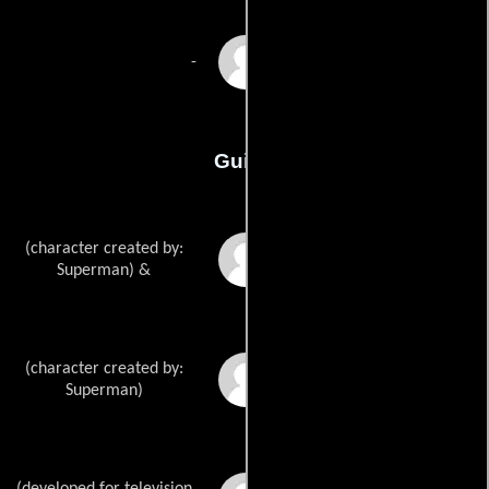
Christopher Petry
-
Guión
(character created by:
Joe Shusters
Superman) &
(character created by:
Jerry Siegels
Superman)
(developed for television