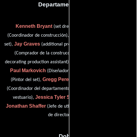
Departamento de arte
Kenneth Bryant
Ron Dick
(set dresser gangboss),
Brody Docar
(Coordinador de construcción),
(Vestidor en el
Jay Graves
Justin Nathaniel Kistler
set),
(additional props),
Sheena Knight
(Comprador de la construcción),
(set
Richard Krish
decorating production assistant),
(set dressser),
Paul Markovich
Katherine Parker
(Diseñador gráfico),
Gregg Perez
Ellis Redd
(Pintor del set),
(De vestuario),
Cara Rhodes
(Coordinador del departamento artístico),
(De
Jessica Tyler Segal
vestuario),
(set decorator buyer),
Jonathan Shaffer
Sean White
(Jefe de utilería) y
(Asistente
de director artístico)
Dobles