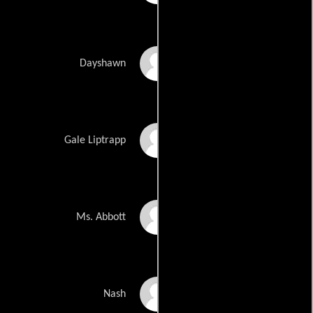
Sheaun McKinney
Dayshawn
Busy Philipps
Gale Liptrapp
Edi Patterson
Ms. Abbott
Dale Dickey
Nash