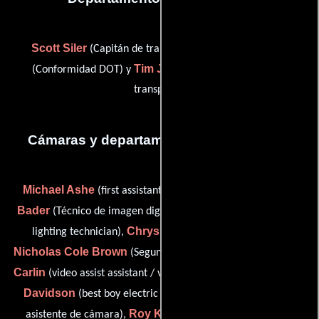
Scott Siler
Kim Smallwood
(Capitán de transporte),
Tim J. Walters
(Conformidad DOT) y
(Coordinador de
transporte)
Cámaras y departamento de electricidad
Michael Ashe
Andy
(first assistant camera: "a" camera),
Bader
Benjamin Baggott
(Técnico de imagen digital),
(set
Chrys Blackstone
lighting technician),
(Electricista),
Nicholas Cole Brown
Tyler
(Segundo asistente de cámara),
Carlin
Ben
(video assist assistant / video/computer playback),
Davidson
Dan Jones
(best boy electric rigger),
(Primer
Roy Knauf
Charles
asistente de cámara),
(crane tech),