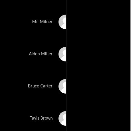
Christopher Thornton
Mr. Milner
Doug Plaut
Aiden Miller
Jay DeVon Johnson
Bruce Carter
Brian Tyree Henry
Tavis Brown