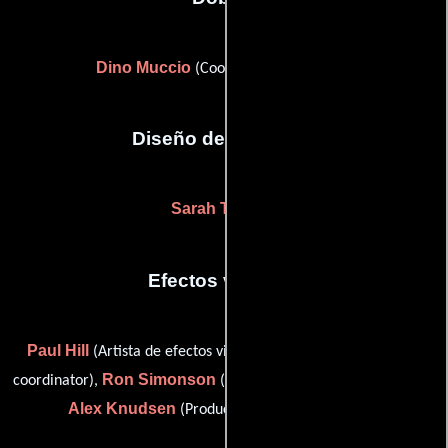
Dino Muccio
(Coordinador de dobles)
Diseño de vestuario
Sarah Trost
(-)
Efectos visuales
Paul Hill
Maximilian Rea
(Artista de efectos visuales),
(vfx
Ron Simonson
coordinator),
(Supervisor de efectos visuales) y
Alex Knudsen
(Productor de efectos visuales)