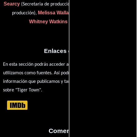
Searcy
Grace Turner
(Secretaria de producción),
(Asistente de
Melissa Wallace
producción),
(Coordinador de viajes) y
Whitney Watkins
(background liason)
Enlaces externos
En esta sección podrás acceder a los recursos externos que
utilizamos como fuentes. Así podrás chequear toda la
información que publicamos y también ampliar tu conocimiento
sobre "Tiger Town".
Comentarios