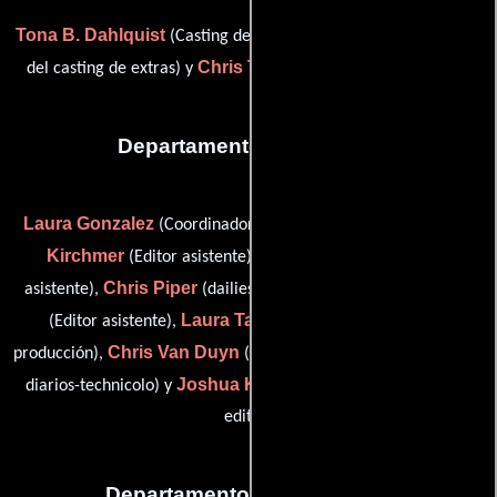
Tona B. Dahlquist
T. Ryan Hill
(Casting de extras),
(Asistente
Chris Telles
del casting de extras) y
(Casting (sin acreditar))
Departamento de editorial
Laura Gonzalez
Joshua
(Coordinador de post-producción),
Kirchmer
Steve La Ponsie
(Editor asistente),
(Editor
Chris Piper
Andrey Ragozin
asistente),
(dailies operater),
Laura Tassinari
(Editor asistente),
(Asistente de post-
Chris Van Duyn
producción),
(Post-producción: operaciones de
Joshua Kirchmer
diarios-technicolo) y
(Primer asistente de
editor)
Departamento de transporte