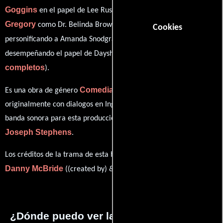
Goggins
Kimberly Hebert
en el papel de Lee Russell,
Gregory
Georgia King
como Dr. Belinda Brown,
Cookies
Sheaun McKinney
personificando a Amanda Snodgrass y
ver créditos
desempeñando el papel de Dayshawn (
completos
).
Comedia
Es una obra de género
. Esta obra fue grabado
originalmente con dialogos en
Inglés
en su audio original. La
banda sonora para esta producción ha sido compuesta por
Joseph Stephens
.
Los créditos de la trama de esta historia están divididos entre
Danny McBride
Jody Hill
((created by) &) y
((created by)).
¿Dónde puedo ver la series Tiger Town?