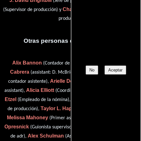
J. David Brightbill
Scott Clackum
(Jefe de producción),
Charles de Bernier
(Supervisor de producción) y
(Supervisor de
producción)
Otras personas que participaron
Alix Bannon
Anthony
(Contador de post-producción),
No
Aceptar
Cabrera
Brenda Chae
(assistant: D. McBride),
(Segundo
Arielle DePace
contador asistente),
(base camp production
Alicia Elliott
Spenser
assistant),
(Coordinador de produccion),
Etzel
Christopher Haley
(Empleado de la nómina),
(Asistente
Taylor L. Happel
de producción),
(Auxiliar de contabilidad),
Melissa Mahoney
Jennifer
(Primer asistente de contador),
Opresnick
Arthur Ortiz
(Guionista supervisor),
(Grupo de loop
Alex Schulman
Alan
de adr),
(Asistente de producción),