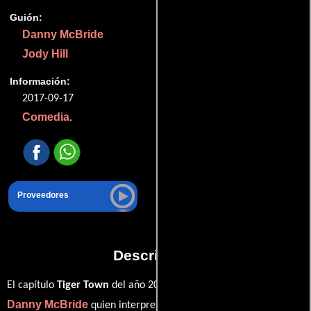
Guión:
Danny McBride
Jody Hill
Información:
2017-09-17
Comedia
.
Proveedores
Descripción
El capítulo
Tiger Town
del año 2017, está protagonizada por
Danny McBride
Walton
quien interpreta a Neal Gamby,