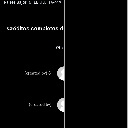
Países Bajos: 6
EE.UU.: TV-MA
Créditos completos del capítulo Tiger Town
Guión
Danny McBrides
(created by) &
Jody Hills
(created by)