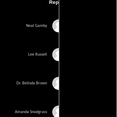
Reparto
Danny McBride
Neal Gamby
Walton Goggins
Lee Russell
Kimberly Hebert
Dr. Belinda Brown
Gregory
Georgia King
Amanda Snodgrass