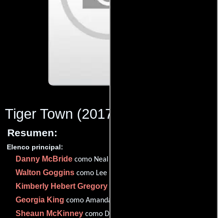
Tiger Town
(2017)
Resumen:
Elenco principal:
Danny McBride
como Neal Gamby
Walton Goggins
como Lee Russell
Kimberly Hebert Gregory
como Dr. Belinda Brown
Georgia King
como Amanda Snodgrass
Sheaun McKinney
como Dayshawn