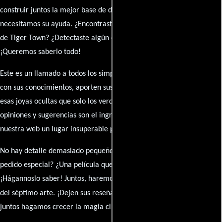
construir juntos la mejor base de datos cinematográfica, pero
necesitamos su ayuda. ¿Encontraste algún dato faltante en la ficha
de Tiger Town? ¿Detectaste algún error en la sinopsis o el elenco?
¡Queremos saberlo todo!
Este es un llamado a todos los simpatizantes del cine: contribuyan
con sus conocimientos, aporten sus descubrimientos y compartan
esas joyas ocultas que solo los verdaderos fanáticos conocen. Sus
opiniones y sugerencias son el ingrediente secreto que hará de
nuestra web un lugar insuperable para los amantes del celuloide.
No hay detalle demasiado pequeño ni opinión insignificante. ¿Algún
pedido especial? ¿Una película que sueñas con ver reseñada?
¡Hágannoslo saber! Juntos, haremos de esta comunidad el epicentro
caja de comentarios
del séptimo arte. ¡Dejen sus reseña en la
y
juntos hagamos crecer la magia cinematográfica!