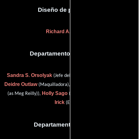
Diseño de producción
Richard A. Wright
(-)
Departamento de maquillaje
Sandra S. Orsolyak
(Jefe del departamento de maquillaje),
Deidre Outlaw
Meghan Reilly
(Maquilladora),
(makeup artist
Holly Sago
Christel
(as Meg Reilly)),
(Jefe de maquillaje) y
Irick
(Estilista)
Departamento de musica