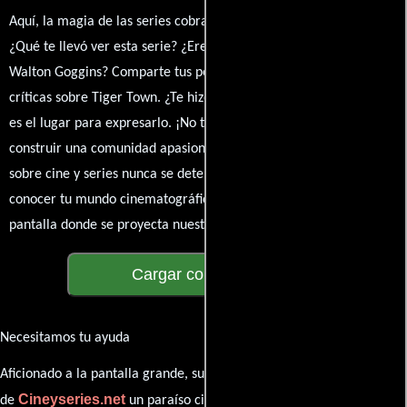
Aquí, la magia de las series cobra vida a través de tus opiniones.
¿Qué te llevó ver esta serie? ¿Eres fan de Danny McBride o
Walton Goggins? Comparte tus pensamientos, emociones y
críticas sobre Tiger Town. ¿Te hizo reír, llorar o reflexionar? Este
es el lugar para expresarlo. ¡No te guardes nada! Queremos
construir una comunidad apasionada donde la conversación
sobre cine y series nunca se detenga. Únete a la charla y déjanos
conocer tu mundo cinematográfico. ¡Los comentarios son la
pantalla donde se proyecta nuestra diversidad de opiniones!
Cargar comentarios
Necesitamos tu ayuda
Aficionado a la pantalla grande, su participación es clave para hacer
Cineyseries.net
de
un paraíso cinéfilo completo. Queremos