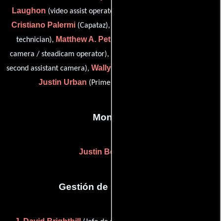
Laughon
(video assist operator / video/computer playback),
Cristiano Palermi
Giorgio Palermi
(Capataz),
(set lighting
Matthew A. Petrosky
technician),
(camera operator: "a"
Adam Russell
camera / steadicam operator),
(camera p.a. /
Wally Sweeterman
second assistant camera),
(Camarógrafo) y
Justin Urban
(Primer asistente de cámara)
Montaje
Justin Bourret
(-)
Gestión de producción