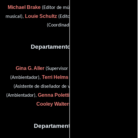
Michael Brake
Gabe Hilfer
(Editor de música),
(Supervisor
Louie Schultz
Whitney Pilzer
musical),
(Editor de música) y
(Coordinador musical)
Departamento de vestuario
Gina G. Aller
Dalia Dalili
(Supervisor de vestuario),
Terri Helms
Kristin Ingram
(Ambientador),
(Costurera),
Taylor Kannett
(Asistente de diseñador de vestuario),
Genna Poletti
C.
(Ambientador),
(Comprador de vestuario) y
Cooley Walters
(Ambientador)
Departamento de reparto